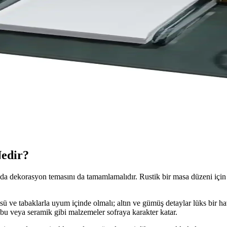
yla modern masa düzeninizi şık ve fonksiyonel hale getirir, günlük planl
AN Seti Detayları ve Kullanım İpuçları
ÜRDAN seti, yüksek kaliteli malzemeleri ve pratik kullanımıyla unut
 ile Şık ve Fonksiyonel Masa Düzeni
nksiyonelliğiyle masa düzeninizi estetik ve kullanışlı hale getirir. 9 
Estetik ve Fonksiyonel Tasarım
 fonksiyonelliği bir arada sunar. Dayanıklı malzemeleri ve zarif tasarımıy
edir?
manda dekorasyon temasını da tamamlamalıdır. Rustik bir masa düzeni iç
ü ve tabaklarla uyum içinde olmalı; altın ve gümüş detaylar lüks bir ha
ambu veya seramik gibi malzemeler sofraya karakter katar.