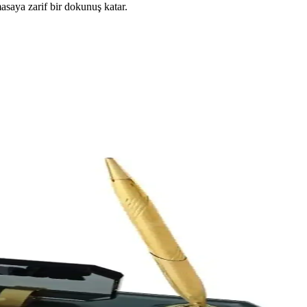
asaya zarif bir dokunuş katar.
i olup 10 adetlik paket, hafiflik ve taşıma kolaylığı sağlar.
, çeşitli etkinliklerde kullanılabilir.
sağlar.
ım
masa düzeninizi optimize eder.