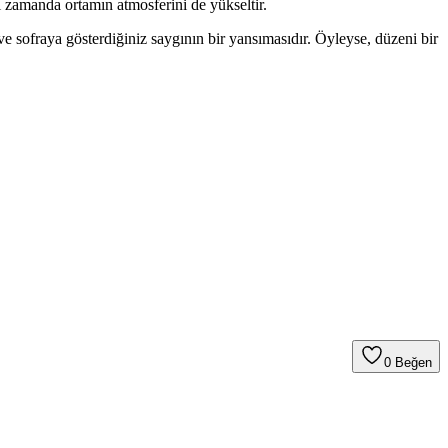
ı zamanda ortamın atmosferini de yükseltir.
e sofraya gösterdiğiniz saygının bir yansımasıdır. Öyleyse, düzeni bir
0
Beğen