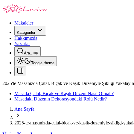
Makaleler
Kategoriler
Hakkımızda
Yazarlar
Ara...
⌘
K
Toggle theme
2025'te Masanızda Çatal, Bıçak ve Kaşık Düzeniyle Şıklığı Yakalayın
Masada Çatal, Bıçak ve Kaşık Düzeni Nasıl Olmalı?
Masadaki Düzenin Dekorasyondaki Rolü Nedir?
Ana Sayfa
2025-te-masanizda-catal-bicak-ve-kasik-duzeniyle-sikligi-yakal