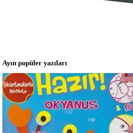
Prozenis Burgaz Siyah Renk Lüks Deri Sümen Takımı
Prozenis Burgaz Siyah Renk Lüks Deri Sümen Takımı, şık tasarımı ve fo
Sentez Masa Üstü İsimlik ve Bloknot Masa Aksesuarı 
Sentez'in tasarımıyla öne çıkan masa üstü isimlik ve bloknot, şıklık ve
Ayın popüler yazıları