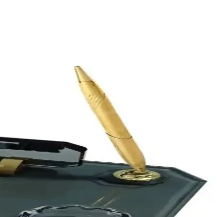
i olup 10 adetlik paket, hafiflik ve taşıma kolaylığı sağlar.
, çeşitli etkinliklerde kullanılabilir.
sağlar.
ım
masa düzeninizi optimize eder.
ama için ideal bir seçenektir.
ulmaz anlar yaratır.