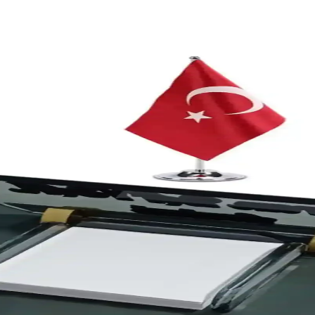
Puanlı Tasarım Seti – 10 Adet, Türkiye Menşeli
klerde hızlı, tek kullanımlık servis ve masa düzeni sunar. Türkiye kökenl
 ve Çok Yönlülük Sunar
nkli tasarımıyla şıklık ve fonksiyonellik sağlar, el işi projelerine uygun
a Estetik ve Fonksiyonel Tasarım
k kullanım sunar. Dayanıklı, makinede yıkanabilir ve dekoratif masa düzeni 
s ve Çalışma Ortamları İçin Şık ve Fonksiyonel Tasar
fis ve çalışma alanlarınıza şıklık katarken fonksiyonel özellikleriyle 
sarım ile Günlük Planlama Kolaylığı
yla modern masa düzeninizi şık ve fonksiyonel hale getirir, günlük planl
AN Seti Detayları ve Kullanım İpuçları
ÜRDAN seti, yüksek kaliteli malzemeleri ve pratik kullanımıyla unut