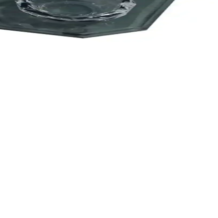
parçadan oluşan set, dayanıklı malzemeleriyle uzun ömür sağlar.
la ofis ortamınıza lüks katar.