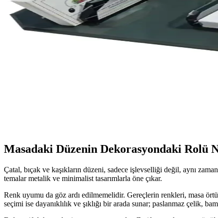
Halk Kitabevi'nin 2026 masa takvimi, canlı renkleri ve kaliteli baskısı
Düğün ve Özel Günler İçin Zarif BRİDE TO BE KÜRD
Düğün ve özel günlerde şıklık ve zarafeti tamamlayan BRİDE TO BE K
Prozenis Burgaz Siyah Renk Lüks Deri Sümen Takımı
Prozenis Burgaz Siyah Renk Lüks Deri Sümen Takımı, şık tasarımı ve fo
Sentez Masa Üstü İsimlik ve Bloknot Masa Aksesuarı 
Sentez'in tasarımıyla öne çıkan masa üstü isimlik ve bloknot, şıklık ve
Masadaki Düzenin Dekorasyondaki Rolü N
Çatal, bıçak ve kaşıkların düzeni, sadece işlevselliği değil, aynı za
temalar metalik ve minimalist tasarımlarla öne çıkar.
Renk uyumu da göz ardı edilmemelidir. Gereçlerin renkleri, masa örtüs
seçimi ise dayanıklılık ve şıklığı bir arada sunar; paslanmaz çelik, b