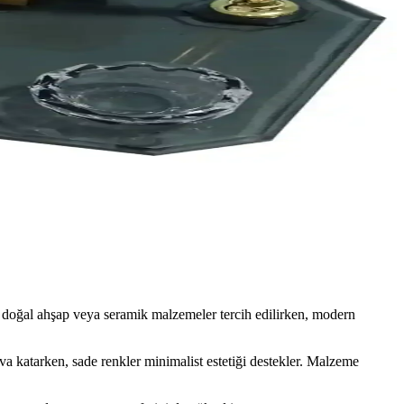
ama için ideal bir seçenektir.
ulmaz anlar yaratır.
parçadan oluşan set, dayanıklı malzemeleriyle uzun ömür sağlar.
la ofis ortamınıza lüks katar.
in doğal ahşap veya seramik malzemeler tercih edilirken, modern
va katarken, sade renkler minimalist estetiği destekler. Malzeme