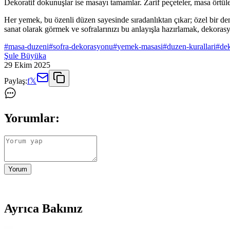
Dekoratif dokunuşlar ise masayı tamamlar. Zarif peçeteler, masa örtül
Her yemek, bu özenli düzen sayesinde sıradanlıktan çıkar; özel bir den
sanat olarak görmek ve sofralarınızı bu anlayışla hazırlamak, dekorasy
#
masa-duzeni
#
sofra-dekorasyonu
#
yemek-masasi
#
duzen-kurallari
#
dek
Şule Büyüka
29 Ekim 2025
Paylaş:
f
𝕏
Yorumlar:
Yorum
Ayrıca Bakınız