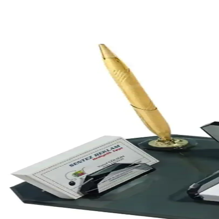
Genel Markalar Patlamış Mısır Kutusu Karton Küçük 
Bu karton kutu seti, pembe puanlı dekoratif tasarımıyla parti ve etkinli
UğurHome Etamin İşlemelik Sunum Peçeteleri Şıklık
UğurHome'un 15x15 cm etamin peçeteleri, yüksek kaliteli kumaş ve çok re
Emtory Home Dekoratif Dantelli Kaşıklık Seti 6 Parç
Beş adet bej renkli, el işçiliği dantelli kaşıklık seti, estetik ve prati
Prozenis Titan 14 Parça Siyah Deri Sümen Takımı Ofi
Prozenis Titan 14 Parça Siyah Deri Sümen Takımı, modern tasarımıyla o
Halk Kitabevi 2026 Masa Takvimi: Modern ve Şık Ta
Halk Kitabevi'nin 2026 masa takvimi, canlı renkleri ve kaliteli baskısı
Düğün ve Özel Günler İçin Zarif BRİDE TO BE KÜRD
Düğün ve özel günlerde şıklık ve zarafeti tamamlayan BRİDE TO BE K