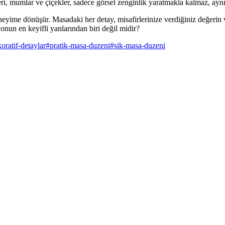
eri, mumlar ve çiçekler, sadece görsel zenginlik yaratmakla kalmaz, ayn
eyime dönüşür. Masadaki her detay, misafirlerinize verdiğiniz değerin v
onun en keyifli yanlarından biri değil midir?
oratif-detaylar
#
pratik-masa-duzeni
#
sik-masa-duzeni