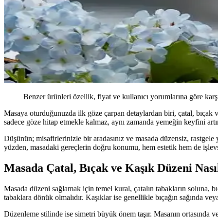
Benzer ürünleri özellik, fiyat ve kullanıcı yorumlarına göre karş
Masaya oturduğunuzda ilk göze çarpan detaylardan biri, çatal, bıçak v
sadece göze hitap etmekle kalmaz, aynı zamanda yemeğin keyfini artır
Düşünün; misafirlerinizle bir aradasınız ve masada düzensiz, rastgele 
yüzden, masadaki gereçlerin doğru konumu, hem estetik hem de işlevs
Masada Çatal, Bıçak ve Kaşık Düzeni Nası
Masada düzeni sağlamak için temel kural, çatalın tabakların soluna, bıça
tabaklara dönük olmalıdır. Kaşıklar ise genellikle bıçağın sağında vey
Düzenleme stilinde ise simetri büyük önem taşır. Masanın ortasında vey