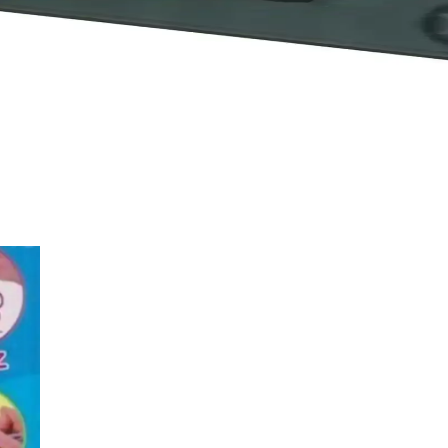
 ile Şık ve Fonksiyonel Masa Düzeni
nksiyonelliğiyle masa düzeninizi estetik ve kullanışlı hale getirir. 9 
Estetik ve Fonksiyonel Tasarım
 fonksiyonelliği bir arada sunar. Dayanıklı malzemeleri ve zarif tasarımıy