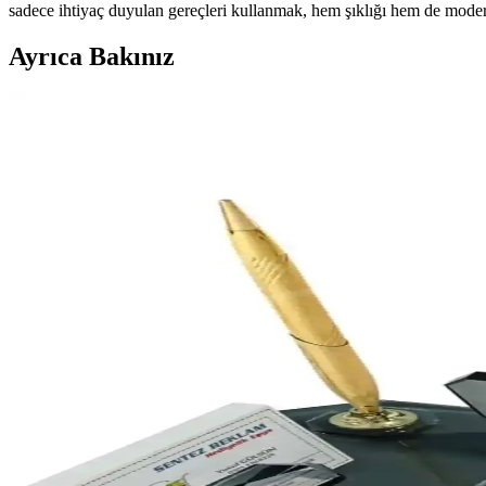
sadece ihtiyaç duyulan gereçleri kullanmak, hem şıklığı hem de modernl
Ayrıca Bakınız
Genel Markalar Patlamış Mısır Kutusu Karton Küçük 
Bu karton kutu seti, pembe puanlı dekoratif tasarımıyla parti ve etkinli
UğurHome Etamin İşlemelik Sunum Peçeteleri Şıklık
UğurHome'un 15x15 cm etamin peçeteleri, yüksek kaliteli kumaş ve çok re
Emtory Home Dekoratif Dantelli Kaşıklık Seti 6 Parç
Beş adet bej renkli, el işçiliği dantelli kaşıklık seti, estetik ve prati
Prozenis Titan 14 Parça Siyah Deri Sümen Takımı Ofi
Prozenis Titan 14 Parça Siyah Deri Sümen Takımı, modern tasarımıyla o
Halk Kitabevi 2026 Masa Takvimi: Modern ve Şık Ta