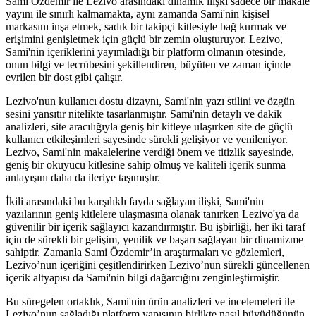
Sami Özdemir ile Lezivo arasındaki dinamik ilişki sadece bir makale
yayını ile sınırlı kalmamakta, aynı zamanda Sami'nin kişisel
markasını inşa etmek, sadık bir takipçi kitlesiyle bağ kurmak ve
erişimini genişletmek için güçlü bir zemin oluşturuyor. Lezivo,
Sami'nin içeriklerini yayımladığı bir platform olmanın ötesinde,
onun bilgi ve tecrübesini şekillendiren, büyüten ve zaman içinde
evrilen bir dost gibi çalışır.
Lezivo'nun kullanıcı dostu dizaynı, Sami'nin yazı stilini ve özgün
sesini yansıtır nitelikte tasarlanmıştır. Sami'nin detaylı ve dakik
analizleri, site aracılığıyla geniş bir kitleye ulaşırken site de güçlü
kullanıcı etkileşimleri sayesinde sürekli gelişiyor ve yenileniyor.
Lezivo, Sami'nin makalelerine verdiği önem ve titizlik sayesinde,
geniş bir okuyucu kitlesine sahip olmuş ve kaliteli içerik sunma
anlayışını daha da ileriye taşımıştır.
İkili arasındaki bu karşılıklı fayda sağlayan ilişki, Sami'nin
yazılarının geniş kitlelere ulaşmasına olanak tanırken Lezivo'ya da
güvenilir bir içerik sağlayıcı kazandırmıştır. Bu işbirliği, her iki taraf
için de sürekli bir gelişim, yenilik ve başarı sağlayan bir dinamizme
sahiptir. Zamanla Sami Özdemir’in araştırmaları ve gözlemleri,
Lezivo’nun içeriğini çeşitlendirirken Lezivo’nun sürekli güncellenen
içerik altyapısı da Sami'nin bilgi dağarcığını zenginleştirmiştir.
Bu süregelen ortaklık, Sami'nin ürün analizleri ve incelemeleri ile
Lezivo’nun sağladığı platform yapısının birlikte nasıl büyüdüğünün