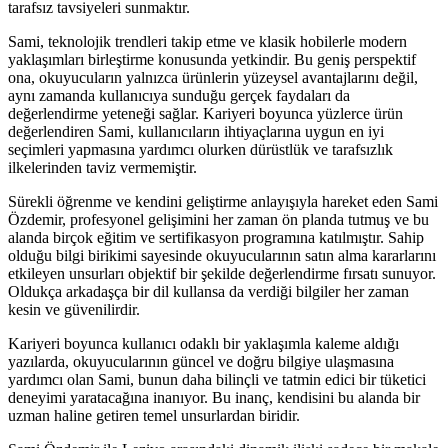
tarafsız tavsiyeleri sunmaktır.
Sami, teknolojik trendleri takip etme ve klasik hobilerle modern
yaklaşımları birleştirme konusunda yetkindir. Bu geniş perspektif
ona, okuyucuların yalnızca ürünlerin yüzeysel avantajlarını değil,
aynı zamanda kullanıcıya sunduğu gerçek faydaları da
değerlendirme yeteneği sağlar. Kariyeri boyunca yüzlerce ürün
değerlendiren Sami, kullanıcıların ihtiyaçlarına uygun en iyi
seçimleri yapmasına yardımcı olurken dürüstlük ve tarafsızlık
ilkelerinden taviz vermemiştir.
Sürekli öğrenme ve kendini geliştirme anlayışıyla hareket eden Sami
Özdemir, profesyonel gelişimini her zaman ön planda tutmuş ve bu
alanda birçok eğitim ve sertifikasyon programına katılmıştır. Sahip
olduğu bilgi birikimi sayesinde okuyucularının satın alma kararlarını
etkileyen unsurları objektif bir şekilde değerlendirme fırsatı sunuyor.
Oldukça arkadaşça bir dil kullansa da verdiği bilgiler her zaman
kesin ve güvenilirdir.
Kariyeri boyunca kullanıcı odaklı bir yaklaşımla kaleme aldığı
yazılarda, okuyucularının güncel ve doğru bilgiye ulaşmasına
yardımcı olan Sami, bunun daha bilinçli ve tatmin edici bir tüketici
deneyimi yaratacağına inanıyor. Bu inanç, kendisini bu alanda bir
uzman haline getiren temel unsurlardan biridir.