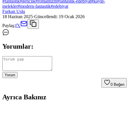
#
fantastik
#
genclik
#
romantizm
#
fantastik-edebiyat
#
kayip-
melekler
#
modern-fantastik
#
edebiyat
Furkan Uslu
18 Haziran 2025
·
Güncellendi:
19 Ocak 2026
Paylaş:
f
𝕏
Yorumlar:
Yorum
0
Beğen
Ayrıca Bakınız
Malamander ve Shadowghast & Karakasvet
Kitaplarının Karşılaştırması ve Analizi