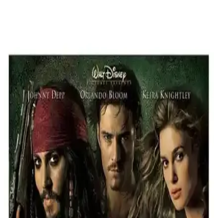
İki gençlik ve fantastik kurgu kitabı Malamander ile Shadowghast &
Karakasvet'in içerik, tema ve görsel özellikleri detaylı şekilde
karşılaştırıldı.
Silgi Ruhu: Fantastik ve Eğlenceli Çocuk Kitabı
Yazar Şöhret Doğruyol Sağbaş'tan
Silgi Ruhu, çocuklar için tasarlanmış, fantastik ve eğlenceli bir
hikaye sunuyor. Hayal gücünü harekete geçiren, özgün anlatımıyla
dikkat çeken bu kitap, genç okuyuculara ilgi çekici bir deneyim
sağlar.
İndigo Kitap Karşılaştırması: Bul Beni ve Kalp
Muhafızı 2'nin Özellikleri ve Okuyucu Yorumları
Bu makalede Beyza Alkoç'un 'Bul Beni' ve 'Kalp Muhafızı 2'
kitaplarının özellikleri, kullanıcı yorumları ve karşılaştırması detaylı
şekilde inceleniyor.
Pirates Of Caribbean Siyah İnci'nin Laneti DVD
İncelemesi Yüksek Kalite Görüntü ve Ses
Özellikleriyle