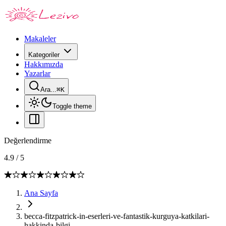
Makaleler
Kategoriler
Hakkımızda
Yazarlar
Ara...
⌘
K
Toggle theme
Değerlendirme
4.9
/
5
Ana Sayfa
becca-fitzpatrick-in-eserleri-ve-fantastik-kurguya-katkilari-
hakkinda-bilgi