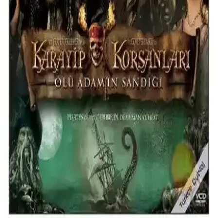
Pirates Of Caribbean: Siyah İnci'nin Laneti filmi, yüksek kaliteli
DVD versiyonu ile korsanlık ve macera tutkunlarına unutulmaz bir
deneyim sunar. Görüntü ve ses kalitesiyle öne çıkan yapım,
etkileyici efektleri ve sürükleyici hikayesiyle dikkat çeker.
Tiamat ve Vatikan Şövalyeleri: Karşılaştırmalı
Kitap Analizi ve Özellikleri
Tiamat ve Vatikan Şövalyeleri kitaplarının içerik, dil, baskı ve
kullanıcı yorumları açısından detaylı karşılaştırması, okuyuculara
seçim yapmada rehberlik sağlar.
Ghost Rider Blu-ray İncelemesi: Yüksek Kalite
Görsel ve İşitsel Özellikler
Ghost Rider Blu-ray, yüksek çözünürlük ve üstün ses kalitesiyle
etkileyici görsel ve işitsel deneyim sunar. Gelişmiş dayanıklılık
teknolojisiyle uzun ömürlü kullanım sağlar.
Harry Potter Serisi ve Boyama Kitabı Seti: Büyülü
Dünyaya Yolculuk İçin En İyi Seçenek
Harry Potter serisi ve büyük boy boyama kitabı ile hayal gücünüzü