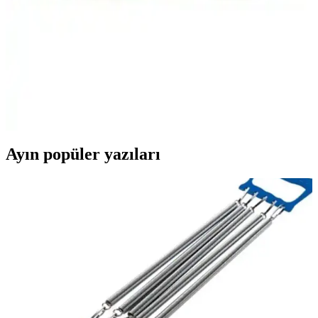
harekete geçirin, kaliteli içerik ve tasarım sayesinde uzun yıllar
keyifle kullanın.
Karayip Korsanları: Ölü Adamın Sanığı Filmi
Hakkında Detaylı Bilgi ve İnceleme
Karayip Korsanları: Ölü Adamın Sanığı, macera ve fantastik türlerin
öne çıkan örneği olup, görsel efektler ve oyunculuk
performanslarıyla izleyicilere unutulmaz bir deneyim sunuyor.
Ayın popüler yazıları