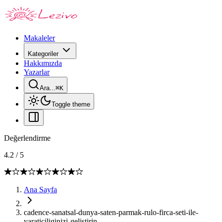
Makaleler
Kategoriler
Hakkımızda
Yazarlar
Ara...
⌘
K
Toggle theme
Değerlendirme
4.2
/
5
Ana Sayfa
cadence-sanatsal-dunya-saten-parmak-rulo-firca-seti-ile-
yaraticiliginizi-gelistirin