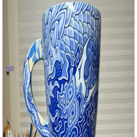
Seramik ve El İşi Malzemeleri: GLANCE Seramik
Kili ve Çeşitli Aksesuarlar
GLANCE seramik kili ve aksesuarları, el işi ve seramik projelerinde
yüksek kalite ve çeşitli seçenekler sunar. Uygun fiyatlı, dayanıklı ve
kullanımı kolay ürünlerle yaratıcılığınızı ortaya çıkarın.
Neon Plus 10 Adet Sanat Boyama Seti - Çok Yönlü
ve Dayanıklı Sanat Malzemeleri
Neon Plus 10 Adet Boyama Seti, çeşitli tekniklere uygun dayanıklı
fırçalar ve yüksek kalite malzemelerle sanat ve hobi tutkunlarının
vazgeçilmezi oluyor.
Cadence İpek Fırça: Hobi ve El Sanatlarında Hassas
Detaylar İçin Uygun Seçenek
Cadence İpek Fırça, doğal ipek kıllarıyla hobi ve el sanatlarında
hassas ve detaylı çalışmalar için ideal bir seçimdir. Boya tutma
kapasitesi sayesinde suluboya ve akrilik uygulamalarda canlı renkler
sunar.
Genel Markalar Akrilik Boya Seti 6 Renk ve Hediye