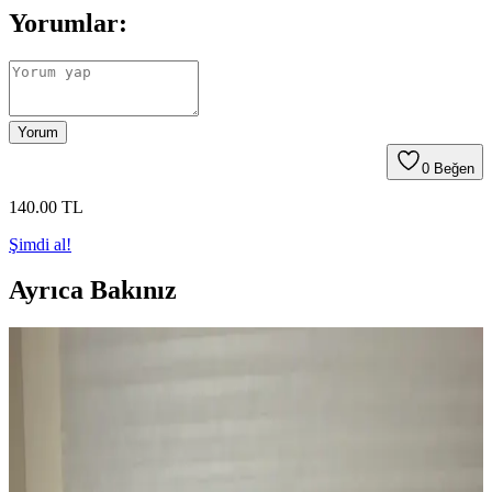
Yorumlar:
Yorum
0
Beğen
140
.00
TL
Şimdi al!
Ayrıca Bakınız
Hobi Fırça Setleri: Teknik Özellikler ve Kullanım
Alanları Hakkında Kapsamlı Rehber
Hobi fırça setleri, farklı kıllar ve sap malzemeleriyle sanat ve el işi
projelerinde detaylı çalışmalar için ideal. Doğru seçim ve bakım,
uzun ömürlü ve kaliteli sonuçlar sağlar.