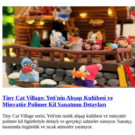
Tiny Cat Village: Yeti'nin Ahşap Kulübesi ve
Minyatür Polimer Kil Sanatının Detayları
Tiny Cat Village serisi, Yeti'nin rustik ahşap kulübesi ve minyatür
polimer kil figürleriyle detaylı ve gerçekçi sahneler sunuyor. Sanatçı,
tasarımda özgünlük ve sıcak atmosfer yaratıyor.