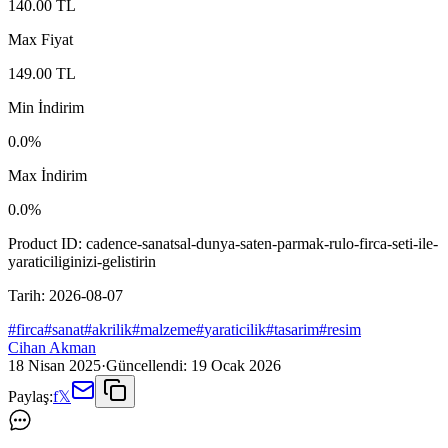
140.00
TL
Max Fiyat
149.00
TL
Min İndirim
0.0
%
Max İndirim
0.0
%
Product ID:
cadence-sanatsal-dunya-saten-parmak-rulo-firca-seti-ile-
yaraticiliginizi-gelistirin
Tarih:
2026-08-07
#
firca
#
sanat
#
akrilik
#
malzeme
#
yaraticilik
#
tasarim
#
resim
Cihan Akman
18 Nisan 2025
·
Güncellendi:
19 Ocak 2026
Paylaş:
f
𝕏