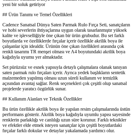
yeni bir soluk getiriyor
## Ürün Tanımı ve Temel Özellikleri
Cadence Sanatsal Dünya Saten Parmak Rulo Fırça Seti, sanatçıların
ve hobi severlerin ihtiyaçlarına uygun olarak tasarlanmıştır yüksek
kalite ve işlevselliğiyle öne çıkan bir ürün grubudur. Bu set farklı
boyutlarda ve özelliklerde fırçalar içerir özellikle akrilik boya ile
çalışanlar için idealdir. Ürünün öne çıkan özellikleri arasında çok
renkli tasarımı TR menşei olması ve A4 boyutundaki akrilik boya
kağıdıyla uyumu yer almaktadır.
Set pürüzsüz ve esnek yapısıyla detaylı çalışmalara olanak tanıyan
saten parmak rulo fırçaları içerir. Ayrıca yedek başlıkların sentetik
malzemeden yapılmış olması uzun süreli kullanım ve temizlik
açısından avantaj sağlar. Renk seçenekleri çok çeşitli olup sanatsal
projelerde yaratıcı özgürlük sunar.
## Kullanım Alanları ve Teknik Özellikler
Bu ürün özellikle akrilik boya ile yapılan resim çalışmalarında üstün
performans gösterir. Akrilik boya kağıdıyla uyumlu yapısı sayesinde
renklerin parlaklığı ve canlılığı uzun süre korunur. Farklı teknikler
ve efektler elde etmek isteyen sanatçılar için çeşitli boyutlardaki
fırçalar farklı dokular ve detaylar yakalamada yardımcı olur.