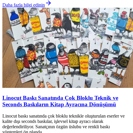
Daha fazla bilgi edinin
Linocut Baskı Sanatında Çok Bloklu Teknik ve
Seconds Baskıların Kitap Ayracına Dönüşümü
Linocut baskı sanatında çok bloklu teknikle oluşturulan eserler ve
kalite dışı seconds baskılar, işlevsel kitap ayracı olarak
değerlendiriliyor. Sanatçının özgün üslubu ve renkli baskı
yöntemleri ön planda.