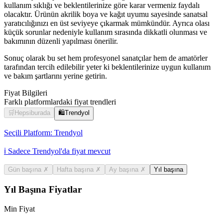
kullanım sıklığı ve beklentilerinize göre karar vermeniz faydalı
olacaktır. Ürünün akrilik boya ve kağıt uyumu sayesinde sanatsal
yaratıcılığınızı en üst seviyeye çıkarmak mümkündür. Ayrıca olası
küçük sorunlar nedeniyle kullanım sırasında dikkatli olunması ve
bakımının düzenli yapılması önerilir.
Sonuç olarak bu set hem profesyonel sanatçılar hem de amatörler
tarafından tercih edilebilir yeter ki beklentilerinize uygun kullanım
ve bakım şartlarını yerine getirin.
Fiyat Bilgileri
Farklı platformlardaki fiyat trendleri
🛒
Hepsiburada
🛍️
Trendyol
Seçili Platform:
Trendyol
ℹ️ Sadece Trendyol'da fiyat mevcut
Gün başına
✗
Hafta başına
✗
Ay başına
✗
Yıl başına
Yıl Başına Fiyatlar
Min Fiyat