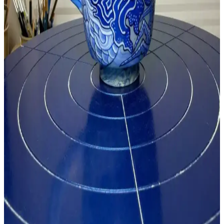
Fırça ile Yaratıcılığı Destekler
6 renkli akrilik boya seti, canlı ve parlak renkler, hediye fırça ve
uygun fiyatıyla başlangıç ve çocuklar için ideal, detaylı çalışmalar ve
el işleri için uygun olmayan küçük boyutlar içerir.
NEON PLUS Lüks Akrilik Boya Başlangıç Seti ile
Yaratıcı Sanat Deneyimleri
NEON PLUS Lüks Akrilik Boya Başlangıç Seti, yüksek kaliteli
malzemelerle donatılmış, çeşitli teknikler için uygun, geniş renk
yelpazesi ve profesyonel sonuçlar sunan kapsamlı bir sanat setidir.
Talehobby Südor Resim Verniği ve Sünger Tampon
Fırça ile Akrilik Sanat Eserlerinizi Koruyun ve
Parlatın
Talehobby Südor Resim Verniği ve Sünger Tampon Fırça, akrilik
boyalarla yapılan sanat eserlerinizi parlaklık ve koruma ile
güçlendirir. Su bazlı formülü ve kolay uygulamasıyla sanatınıza
değer katar.
Amaco Velvet Underglaze ile Seramikte Detaylı