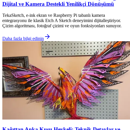
Dijital ve Kamera Destekli Yenilikçi Dönüşümü
TekaSketch, e-ink ekran ve Raspberry Pi tabanlı kamera
entegrasyonu ile klasik Etch A Sketch deneyimini dijitalleştiriyor.
Çizim algoritması, fotoğraf çizimi ve oyun fonksiyonları sunuyor.
Daha fazla bilgi edinin
Kağıttan Anka Kuşu Heykeli: Teknik Detaylar ve