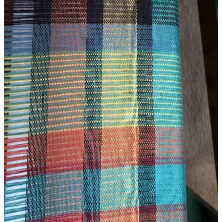
deneyimleriyle yeni başlayanlar için önemli bilgiler sunuyor.
Rigid Heddle Dokuma Teknikleri ve Tasarım
Deneyimleri: İki Yıllık Uygulamalı Bilgiler
Rigid heddle dokuma tezgahıyla iki yıl süren deneyim, iplik seçimi,
aparat kullanımı ve desen hizalanması gibi teknik detayları ve
karşılaşılan zorlukları ele alır. Pratik çözümlerle dokuma kalitesi
artırılır.
Tapestry Dokuma Sanatında Kedi Figürünün
Canlandırılması ve Teknik Detayları
Tapestry dokuma sanatında kedi figürünün detaylı işlenişi ve teknik
süreçleri anlatılıyor. Pippin adlı kedinin pizza kutusundaki pozu,
nakışla desteklenen detaylarla yeniden yaratıldı.
3D Yazıcı ile Kişisel Dokuma Tezgahı Üretimi ve İlk
Atkı Deneyimi
3D yazıcı kullanılarak kişisel dokuma tezgahları ekonomik ve
modifiye edilebilir şekilde üretiliyor. İlk atkı deneyimi teknik
detaylar ve iplik gerilimi sorunlarıyla birlikte paylaşılıyor.