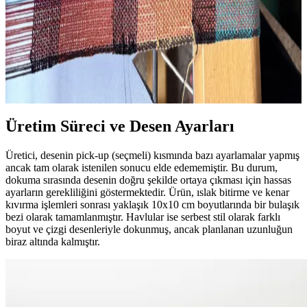
Dokuma Tezgahı Kurulumunun Zorlukları ve
Öğrenme Süreci: Teknik ve Pratik Yaklaşımlar
Dokuma tezgahı kurulumu, ipliklerin doğru yerleştirilmesi ve tezgah
ayarları gibi teknik zorluklar içerir. Sabır ve pratikle öğrenilen bu
süreç, dokuma sanatının temelini oluşturur.
Üretim Süreci ve Desen Ayarları
Üretici, desenin pick-up (seçmeli) kısmında bazı ayarlamalar yapmış
ancak tam olarak istenilen sonucu elde edememiştir. Bu durum,
dokuma sırasında desenin doğru şekilde ortaya çıkması için hassas
ayarların gerekliliğini göstermektedir. Ürün, ıslak bitirme ve kenar
kıvırma işlemleri sonrası yaklaşık 10x10 cm boyutlarında bir bulaşık
bezi olarak tamamlanmıştır. Havlular ise serbest stil olarak farklı
boyut ve çizgi desenleriyle dokunmuş, ancak planlanan uzunluğun
biraz altında kalmıştır.