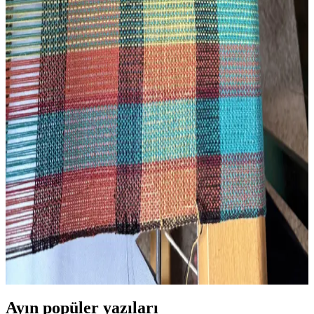
Tapestry Dokuma Sanatında Kedi Figürünün
Canlandırılması ve Teknik Detayları
Tapestry dokuma sanatında kedi figürünün detaylı işlenişi ve teknik
süreçleri anlatılıyor. Pippin adlı kedinin pizza kutusundaki pozu,
nakışla desteklenen detaylarla yeniden yaratıldı.
3D Yazıcı ile Kişisel Dokuma Tezgahı Üretimi ve İlk
Atkı Deneyimi
3D yazıcı kullanılarak kişisel dokuma tezgahları ekonomik ve
modifiye edilebilir şekilde üretiliyor. İlk atkı deneyimi teknik
detaylar ve iplik gerilimi sorunlarıyla birlikte paylaşılıyor.
Dokuma Tezgahı Kurulumunun Zorlukları ve
Öğrenme Süreci: Teknik ve Pratik Yaklaşımlar
Dokuma tezgahı kurulumu, ipliklerin doğru yerleştirilmesi ve tezgah
ayarları gibi teknik zorluklar içerir. Sabır ve pratikle öğrenilen bu
süreç, dokuma sanatının temelini oluşturur.
Ayın popüler yazıları