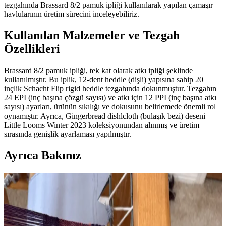
tezgahında Brassard 8/2 pamuk ipliği kullanılarak yapılan çamaşır
havlularının üretim sürecini inceleyebiliriz.
Kullanılan Malzemeler ve Tezgah
Özellikleri
Brassard 8/2 pamuk ipliği, tek kat olarak atkı ipliği şeklinde
kullanılmıştır. Bu iplik, 12-dent heddle (dişli) yapısına sahip 20
inçlik Schacht Flip rigid heddle tezgahında dokunmuştur. Tezgahın
24 EPI (inç başına çözgü sayısı) ve atkı için 12 PPI (inç başına atkı
sayısı) ayarları, ürünün sıkılığı ve dokusunu belirlemede önemli rol
oynamıştır. Ayrıca, Gingerbread dishlcloth (bulaşık bezi) deseni
Little Looms Winter 2023 koleksiyonundan alınmış ve üretim
sırasında genişlik ayarlaması yapılmıştır.
Ayrıca Bakınız
Overshot Tekniğiyle Dokunmuş Antika Örtüler:
Tarihi, Özellikleri ve Bakım Yöntemleri
Overshot dokuma, 1800'lerden itibaren Amerikan kültüründe önemli