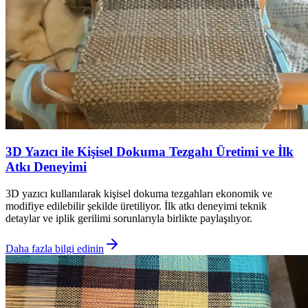
3D Yazıcı ile Kişisel Dokuma Tezgahı Üretimi ve İlk
Atkı Deneyimi
3D yazıcı kullanılarak kişisel dokuma tezgahları ekonomik ve
modifiye edilebilir şekilde üretiliyor. İlk atkı deneyimi teknik
detaylar ve iplik gerilimi sorunlarıyla birlikte paylaşılıyor.
Daha fazla bilgi edinin