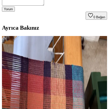
Yorum
0
Beğen
Ayrıca Bakınız
Overshot Tekniğiyle Dokunmuş Antika Örtüler:
Tarihi, Özellikleri ve Bakım Yöntemleri
Overshot dokuma, 1800'lerden itibaren Amerikan kültüründe önemli
bir yer tutan el dokuması antika örtülerde kullanılan karmaşık bir
tekniktir. Bu örtülerin tarihçesi, özellikleri ve korunma yöntemleri
detaylı şekilde ele alınmaktadır.
Mary Ann Ostrander Deseni ile Pamuk İplikten
Masa Koşucusu Dokuma Deneyimi
Mary Ann Ostrander deseni kullanılarak dört şaftlı Leclerc
tezgahında cobalt ve bakır renkli pamuk ipliklerle masa koşucusu
dokundu. Proje, temel dokuma teknikleri ve eğitimle yeni
başlayanlara ilham veriyor.