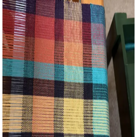
bir yer tutan el dokuması antika örtülerde kullanılan karmaşık bir
tekniktir. Bu örtülerin tarihçesi, özellikleri ve korunma yöntemleri
detaylı şekilde ele alınmaktadır.
Mary Ann Ostrander Deseni ile Pamuk İplikten
Masa Koşucusu Dokuma Deneyimi
Mary Ann Ostrander deseni kullanılarak dört şaftlı Leclerc
tezgahında cobalt ve bakır renkli pamuk ipliklerle masa koşucusu
dokundu. Proje, temel dokuma teknikleri ve eğitimle yeni
başlayanlara ilham veriyor.
El İpliğiyle Dokuma: Doğal Boyalar ve Basit
Tasarımların Sürdürülebilir Tekstilde Rolü
El ipliğiyle dokuma, doğal boyalar ve basit desenlerle özgün tekstil
ürünleri yaratır. Marigold ve coreopsis gibi bitkilerle renklendirilen
merino yünü, sürdürülebilir ve estetik çözümler sunar.
Ashford Sert Çıtçıtlı Tezgâh ile İlk Dokuma Projesi:
Teknik Detaylar ve Deneyimler
Ashford sert çıtçıtlı tezgâh ve Gist Yarns Mallo slub pamuk ipliğiyle
yapılan ilk dokuma projesi, teknik detaylar ve kullanıcı