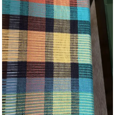
El İpliğiyle Dokuma: Doğal Boyalar ve Basit
Tasarımların Sürdürülebilir Tekstilde Rolü
El ipliğiyle dokuma, doğal boyalar ve basit desenlerle özgün tekstil
ürünleri yaratır. Marigold ve coreopsis gibi bitkilerle renklendirilen
merino yünü, sürdürülebilir ve estetik çözümler sunar.
Ashford Sert Çıtçıtlı Tezgâh ile İlk Dokuma Projesi:
Teknik Detaylar ve Deneyimler
Ashford sert çıtçıtlı tezgâh ve Gist Yarns Mallo slub pamuk ipliğiyle
yapılan ilk dokuma projesi, teknik detaylar ve kullanıcı
deneyimleriyle yeni başlayanlar için önemli bilgiler sunuyor.
Rigid Heddle Dokuma Teknikleri ve Tasarım
Deneyimleri: İki Yıllık Uygulamalı Bilgiler
Rigid heddle dokuma tezgahıyla iki yıl süren deneyim, iplik seçimi,
aparat kullanımı ve desen hizalanması gibi teknik detayları ve
karşılaşılan zorlukları ele alır. Pratik çözümlerle dokuma kalitesi
artırılır.