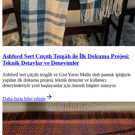
Ashford Sert Çıtçıtlı Tezgâh ile İlk Dokuma Projesi:
Teknik Detaylar ve Deneyimler
Ashford sert çıtçıtlı tezgâh ve Gist Yarns Mallo slub pamuk ipliğiyle
yapılan ilk dokuma projesi, teknik detaylar ve kullanıcı
deneyimleriyle yeni başlayanlar için önemli bilgiler sunuyor.
Daha fazla bilgi edinin