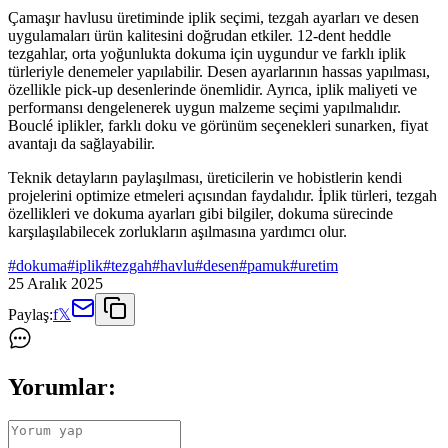
Çamaşır havlusu üretiminde iplik seçimi, tezgah ayarları ve desen
uygulamaları ürün kalitesini doğrudan etkiler. 12-dent heddle
tezgahlar, orta yoğunlukta dokuma için uygundur ve farklı iplik
türleriyle denemeler yapılabilir. Desen ayarlarının hassas yapılması,
özellikle pick-up desenlerinde önemlidir. Ayrıca, iplik maliyeti ve
performansı dengelenerek uygun malzeme seçimi yapılmalıdır.
Bouclé iplikler, farklı doku ve görünüm seçenekleri sunarken, fiyat
avantajı da sağlayabilir.
Teknik detayların paylaşılması, üreticilerin ve hobistlerin kendi
projelerini optimize etmeleri açısından faydalıdır. İplik türleri, tezgah
özellikleri ve dokuma ayarları gibi bilgiler, dokuma sürecinde
karşılaşılabilecek zorlukların aşılmasına yardımcı olur.
#
dokuma
#
iplik
#
tezgah
#
havlu
#
desen
#
pamuk
#
uretim
25 Aralık 2025
Paylaş:
f
𝕏
Yorumlar: