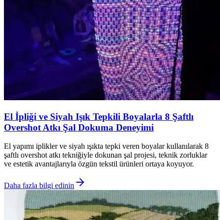
El İpliği ve Siyah Işık Tepkili Boyalarla 8 Şaftlı
Overshot Atkı Şal Dokuma Deneyimi
El yapımı iplikler ve siyah ışıkta tepki veren boyalar kullanılarak 8
şaftlı overshot atkı tekniğiyle dokunan şal projesi, teknik zorluklar
ve estetik avantajlarıyla özgün tekstil ürünleri ortaya koyuyor.
Daha fazla bilgi edinin