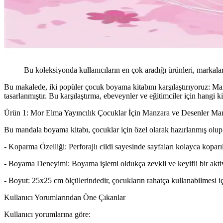
Bu koleksiyonda kullanıcıların en çok aradığı ürünleri, markalar
Bu makalede, iki popüler çocuk boyama kitabını karşılaştırıyoruz: Ma
tasarlanmıştır. Bu karşılaştırma, ebeveynler ve eğitimciler için hangi k
Ürün 1: Mor Elma Yayıncılık Çocuklar İçin Manzara ve Desenler Ma
Bu mandala boyama kitabı, çocuklar için özel olarak hazırlanmış olup, e
- Koparma Özelliği: Perforajlı cildi sayesinde sayfaları kolayca koparıl
- Boyama Deneyimi: Boyama işlemi oldukça zevkli ve keyifli bir aktivi
- Boyut: 25x25 cm ölçülerindedir, çocukların rahatça kullanabilmesi içi
Kullanıcı Yorumlarından Öne Çıkanlar
Kullanıcı yorumlarına göre: