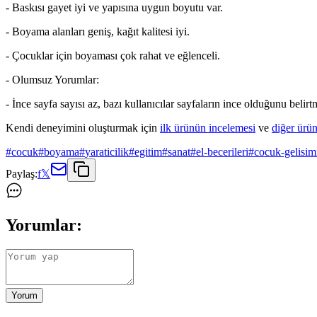
- Baskısı gayet iyi ve yapısına uygun boyutu var.
- Boyama alanları geniş, kağıt kalitesi iyi.
- Çocuklar için boyaması çok rahat ve eğlenceli.
- Olumsuz Yorumlar:
- İnce sayfa sayısı az, bazı kullanıcılar sayfaların ince olduğunu belirtm
Kendi deneyimini oluşturmak için
ilk ürünün incelemesi
ve
diğer ürü
#
cocuk
#
boyama
#
yaraticilik
#
egitim
#
sanat
#
el-becerileri
#
cocuk-gelisim
Paylaş:
f
𝕏
Yorumlar:
Yorum