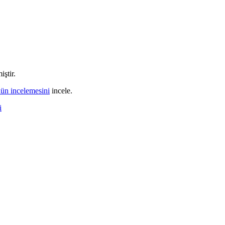
iştir.
nün incelemesini
incele.
i