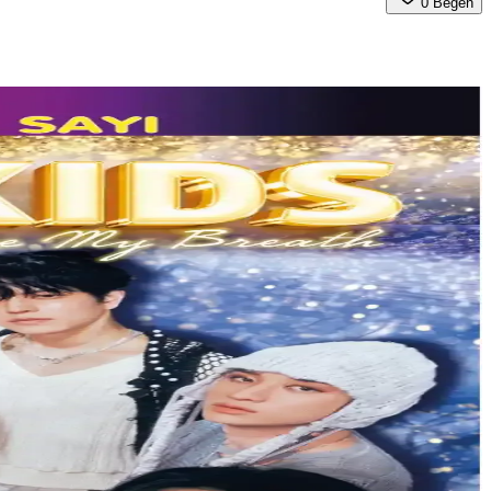
0
Beğen
r. Öğrenme süreci ve kişiselleştirme detayları ele alınıyor.
 deneyimi sunar.
orlu yüzme sağlar.
tik ve güvenli boyama setidir.