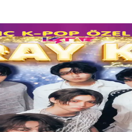
i ve Tasarım İpuçları
kullanılan teknikler, renk seçimi ve oversize tasarımın önemi anlatılıyo
ıklı Alüminyum Gövdeyle Güvenli Kullanım
yum gövdesiyle büyüyen ayaklara uygun, güvenli ve eğlenceli bir spor
enli ve Konforlu Yüzme Deneyimi İçin
UV koruması, su geçirmezlik ve ayarlanabilir yapısıyla güvenli ve konf
Yaratıcı Boyama Deneyimi
nkleriyle çocuklar ve sanatçılar için ideal, kolay kullanım sağlayan pra
lemler Seti İncelemesi