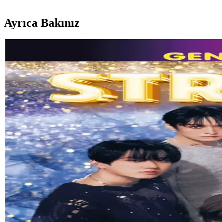
Ayrıca Bakınız
Çocuklar İçin Anemone Kazak: Renkli Örgü Teknikler
Anemone Kazak örneği üzerinden çocuklar için renkli örgü projelerinde 
E-LİFE HOME Çocuk Pateni Ayarlanabilir ve Dayan
E-LİFE HOME çocuk pateni, ayarlanabilir yapısı ve dayanıklı alümin
Decathlon Mavi Turuncu Çocuk Yüzücü Gözlüğü Güv
Decathlon'un çocuklar için tasarladığı mavi turuncu yüzücü gözlüğü, 
Bigpoint Jel Mum Boya Fosforlu 5 Renk Güvenli ve 
Bigpoint Jel Mum Boya Fosforlu 5 Renk, güvenli, parlak ve fosforlu re
Stabilo Dondurma Sevimli Havuç ve Mini Fosforlu Ka