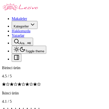
Makaleler
Kategoriler
Hakkımızda
Yazarlar
Ara...
⌘
K
Toggle theme
Birinci ürün
4.5
/
5
İkinci ürün
4.1
/
5