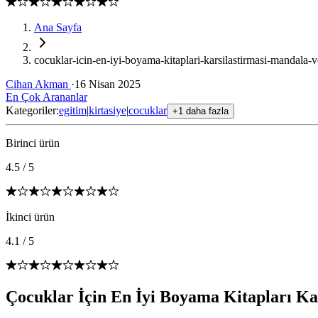
Ana Sayfa
cocuklar-icin-en-iyi-boyama-kitaplari-karsilastirmasi-mandala-v
Cihan Akman
·
16 Nisan 2025
En Çok Arananlar
Kategoriler:
egitim
|
kirtasiye
|
cocuklar
+1 daha fazla
Birinci ürün
4.5
/
5
İkinci ürün
4.1
/
5
Çocuklar İçin En İyi Boyama Kitapları Ka