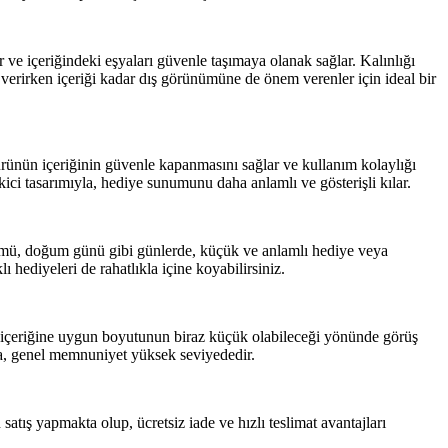
 ve içeriğindeki eşyaları güvenle taşımaya olanak sağlar. Kalınlığı
ye verirken içeriği kadar dış görünümüne de önem verenler için ideal bir
 ürünün içeriğinin güvenle kapanmasını sağlar ve kullanım kolaylığı
ekici tasarımıyla, hediye sunumunu daha anlamlı ve gösterişli kılar.
önümü, doğum günü gibi günlerde, küçük ve anlamlı hediye veya
ı hediyeleri de rahatlıkla içine koyabilirsiniz.
ar, içeriğine uygun boyutunun biraz küçük olabileceği yönünde görüş
a da, genel memnuniyet yüksek seviyededir.
satış yapmakta olup, ücretsiz iade ve hızlı teslimat avantajları