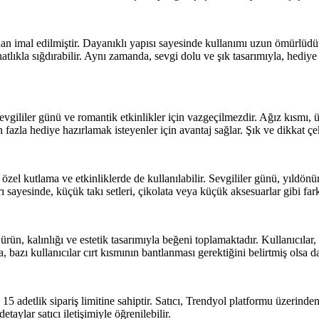
dan imal edilmiştir. Dayanıklı yapısı sayesinde kullanımı uzun ömürlüdür
rahatlıkla sığdırabilir. Aynı zamanda, sevgi dolu ve şık tasarımıyla, hedi
 sevgililer günü ve romantik etkinlikler için vazgeçilmezdir. Ağız kısmı,
n fazla hediye hazırlamak isteyenler için avantaj sağlar. Şık ve dikkat ç
özel kutlama ve etkinliklerde de kullanılabilir. Sevgililer günü, yıld
ı sayesinde, küçük takı setleri, çikolata veya küçük aksesuarlar gibi farkl
ürün, kalınlığı ve estetik tasarımıyla beğeni toplamaktadır. Kullanıcıl
ca, bazı kullanıcılar cırt kısmının bantlanması gerektiğini belirtmiş ols
 adetlik sipariş limitine sahiptir. Satıcı, Trendyol platformu üzerinden 
taylar satıcı iletişimiyle öğrenilebilir.