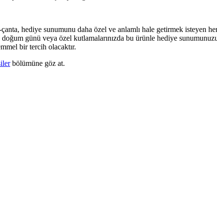
-çanta, hediye sunumunu daha özel ve anlamlı hale getirmek isteyen herke
ünü, doğum günü veya özel kutlamalarınızda bu ürünle hediye sunumunuzu fa
mel bir tercih olacaktır.
iler
bölümüne göz at.