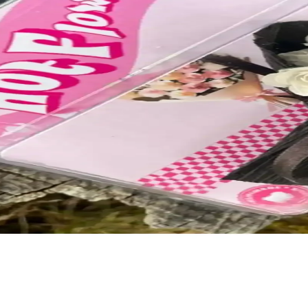
a yapılabilen, kişiselleştirilebilir ve sevimli bir örgü oyuncaktır. Kıya
aratıcı Kişisel Hediye Projesi
uzluğunu avantaja çevirerek özgün ve sanatsal bir hediye ortaya koyuyor
Teknikleriyle Başarıya Ulaşmak
ve dayanıklılığı bir araya getiriyor. Tasarım önerileri ve hediye değer
 Dayanıklı Okuma Arkadaşları
k ve tasarımlarıyla kitaplara şık dokunuş sağlar, uzun ömürlü ve pratik k
n Şık Yazım Seti
çerir. Ofis ve kişisel kullanımda estetik ve pratiklik sağlar, yüksek kull
stetik ve Şık Dekoratif Parça
k detaylar sunar. Küçük boyutlarıyla dekorasyon ve hediye seçenekleri ar