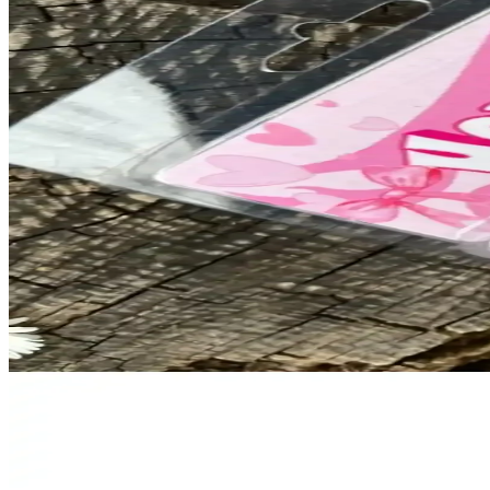
Mochi Cat, yenidoğanlar için tasarlanmış parçalı örme yöntemiyle kolayc
Sanatsal Kumaş Seçimi ve Sardalya Yastığı Tasarımı: Y
Sanatçı dost için tasarlanan sardalya yastığı, farklı kumaşların uyums
Makrome Çanta Tasarımında Renk Uyumu ve Düğüm 
Makrome çanta yapımında renk uyumu ve sıkı düğüm teknikleri, estetik 
Giftsturkiye Mıknatıslı Kitap Ayracı Seti Renkli ve
Sevimli ve dayanıklı Giftsturkiye mıknatıslı kitap ayraçları, farklı ren
Serve Set: Zarif ve Pratik Ofis ve Kişisel Kullanım İçi
Mor renkli şık tasarımıyla dikkat çeken bu set, defter, kalem ve silgi i
Hot Flowers Özel Tasarım Çiçekli Koleksiyon Ürünü E
Hot Flowers koleksiyonundan özel tasarım çiçekli ürünler, şık ve esteti