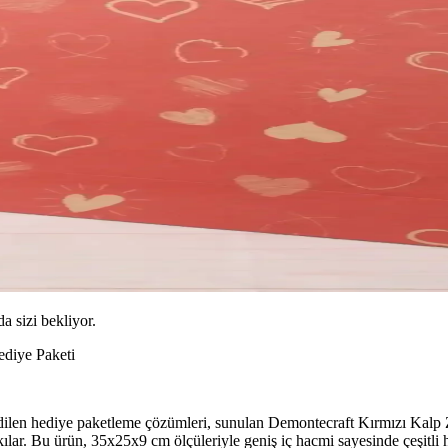
da sizi bekliyor.
ediye Paketi
edilen hediye paketleme çözümleri, sunulan Demontecraft Kırmızı Kalp Za
lar. Bu ürün, 35x25x9 cm ölçüleriyle geniş iç hacmi sayesinde çeşitli he