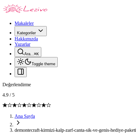
Makaleler
Kategoriler
Hakkımızda
Yazarlar
Ara...
⌘
K
Toggle theme
Değerlendirme
4.9
/
5
Ana Sayfa
demontecraft-kirmizi-kalp-zarf-canta-sik-ve-genis-hediye-paketi