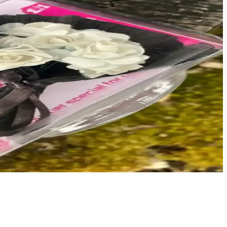
fet seçenekleri ve kaliteli dolgu malzemeleriyle dayanıklıdır.
. Projede kalıp kullanımı ve kumaş seçimi detayları paylaşılıyor.
iyle makrome çantalar öne çıkıyor.
ullanım sunar.
anıcı memnuniyeti ile günlük not alma deneyimini zenginleştirir.
asında öne çıkar, sınırlı stok ve kampanya avantajlarıyla erişilebilir.