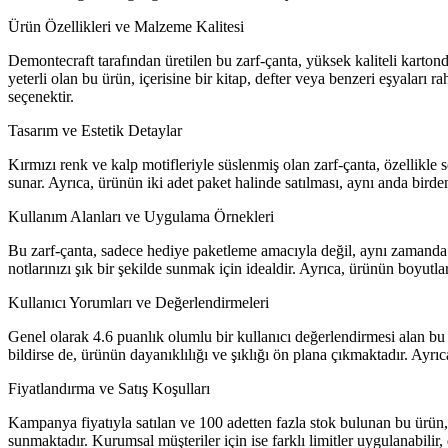
Ürün Özellikleri ve Malzeme Kalitesi
Demontecraft tarafından üretilen bu zarf-çanta, yüksek kaliteli karton
yeterli olan bu ürün, içerisine bir kitap, defter veya benzeri eşyaları 
seçenektir.
Tasarım ve Estetik Detaylar
Kırmızı renk ve kalp motifleriyle süslenmiş olan zarf-çanta, özellikle
sunar. Ayrıca, ürünün iki adet paket halinde satılması, aynı anda birde
Kullanım Alanları ve Uygulama Örnekleri
Bu zarf-çanta, sadece hediye paketleme amacıyla değil, aynı zamanda 
notlarınızı şık bir şekilde sunmak için idealdir. Ayrıca, ürünün boyutlar
Kullanıcı Yorumları ve Değerlendirmeleri
Genel olarak 4.6 puanlık olumlu bir kullanıcı değerlendirmesi alan bu 
bildirse de, ürünün dayanıklılığı ve şıklığı ön plana çıkmaktadır. Ayrı
Fiyatlandırma ve Satış Koşulları
Kampanya fiyatıyla satılan ve 100 adetten fazla stok bulunan bu ürün, 15
sunmaktadır. Kurumsal müşteriler için ise farklı limitler uygulanabilir, de