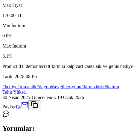
Max Fiyat
170.00
TL
Min İndirim
0.0
%
Max İndirim
3.1
%
Product ID:
demontecraft-kirmizi-kalp-zarf-canta-sik-ve-genis-hediye-
Tarih:
2026-08-06
#
hediye
#
romantik
#
dugun
#
sevgililer-gunu
#
kirmizi
#
sik
#
karton
Tahir Yüksel
30 Nisan 2025
·
Güncellendi:
19 Ocak 2026
Paylaş:
f
𝕏
Yorumlar: