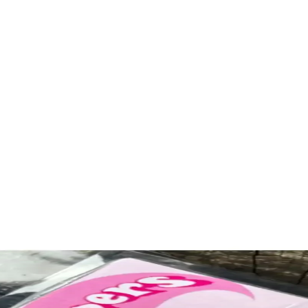
ük Yapımı ve Özellikleri
ve işlevselliği bir araya getirir. Dikiş teknikleri ve detaylarla şıklık v
alzeme ve Kullanım Önerileri
k duşu hediyesi olarak öne çıkar. Kullanım pratikliği ve güvenlik unsu
iselleştirilebilir ve Sevimli Tasarım