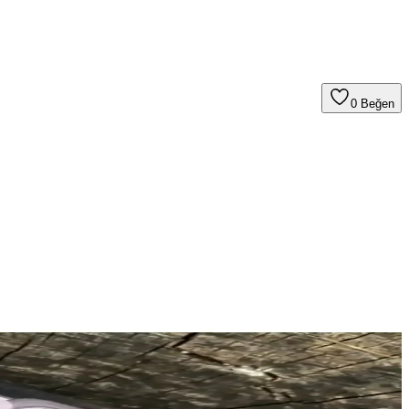
0
Beğen
e dayanıklılık sağlanır.
rları hediye seçiminde önemli rol oynar.