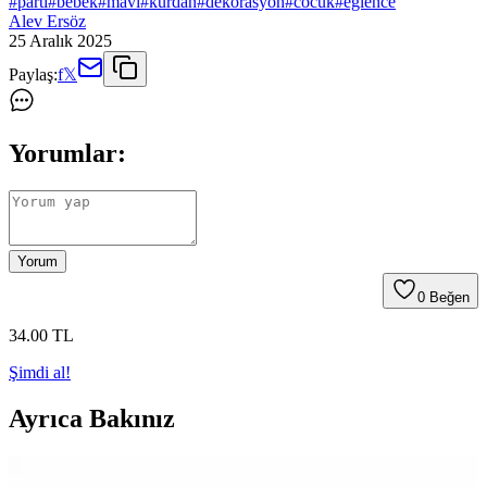
#
parti
#
bebek
#
mavi
#
kurdan
#
dekorasyon
#
cocuk
#
eglence
Alev Ersöz
25 Aralık 2025
Paylaş:
f
𝕏
Yorumlar:
Yorum
0
Beğen
34
.00
TL
Şimdi al!
Ayrıca Bakınız