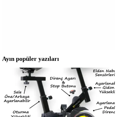
seti, kolay kullanımı ve şık tasarımıyla doğum günü kutlamalarına
enerji katıyor.
Parti Dolabı Plastik Balon Zinciri Şeridi: Renkli ve
Pratik Parti Dekorasyon Çözümü
5 metre uzunluğundaki PVC balon zinciri şeridi, kolay kullanımı ve
dayanıklılığıyla parti dekorasyonunu pratik hale getirir. Renkli ve şık
görünümüyle etkinliklere canlılık katar.
Ayın popüler yazıları