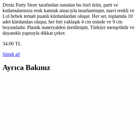
Deniz Party Store tarafından sunulan bu özel ürün, parti ve
kutlamalarınıza renk katmak amacıyla tasarlanmıştır, mavi renkli ve
Lol bebek temalı puanlı kürdanlardan oluşur. Her set, toplamda 10
adet kürdandan oluşur, her biri yaklaşık 4 cm eninde ve 9 cm
boyundadır. Plastik materyalden üretilmiştir, Türkiye menşeilidir ve
dayanıklı yapısıyla dikkat çeker.
34
.00
TL
Şimdi al!
Ayrıca Bakınız
Parti Dolabı Balon Standı ve Karışık Renk
Makaron Balon Seti ile Etkinliklerinizi Renklendirin
Parti Dolabı'nın 7'li balon standı ve karışık renk makaron balon seti,
kolay kurulumu ve canlı renkleriyle kutlamalara enerji katıyor,
görsel açıdan zengin ortamlar yaratıyor.
Siyah Parti Evi Sonic Boom Doğum Günü Pasta
Süsü Kürdan Seti Renkli ve Eğlenceli Dekorasyon