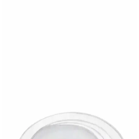
Parti Dolabı Balon Standı ve Karışık Renk
Makaron Balon Seti ile Etkinliklerinizi Renklendirin
Parti Dolabı'nın 7'li balon standı ve karışık renk makaron balon seti,
kolay kurulumu ve canlı renkleriyle kutlamalara enerji katıyor,
görsel açıdan zengin ortamlar yaratıyor.
Siyah Parti Evi Sonic Boom Doğum Günü Pasta
Süsü Kürdan Seti Renkli ve Eğlenceli Dekorasyon
Siyah Parti Evi'nin Sonic Boom temalı doğum günü pasta süsü
kürdan seti, canlı renkleri ve çeşitli boyutlarıyla kutlamalara enerji ve
neşe katıyor, çocukların ilgisini çekiyor.
Samur Reila Parti Gerçekçi Lateks At Kafası
Maskesi Detaylı İnceleme ve Kullanım İpuçları
Samur Reila parti lateks at maskesi, detaylı tasarımı ve gerçekçi
görünümüyle dikkat çekiyor. Kullanımda koku ve nefes alma
sorunları olsa da, görsel etkisiyle temalı etkinliklerde öne çıkıyor.
Partifabrik Rose Gold Kalpli Stand Balon ile Şık ve
Eğlenceli Etkinlik Dekorasyonu