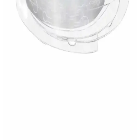
Gümüş renkli, 34 inç boyutunda, kolay şişirilebilir ve tekrar
kullanılabilen folyo balon, dekorasyon ve kutlamalarınızda şıklık ve
görsel etki sağlar.
Balon Diyarı 10 Adet Fuşya ve Pembe Şeffaf
Konfetli Balon Düzeni Dekorasyon Seçenekleri
Fuşya ve pembe şeffaf konfetli balonlar, yüksek kaliteli
malzemeleriyle uzun süre dayanır, çeşitli yüzey ve renk
seçenekleriyle kutlamalara canlılık katar, kullanım kolaylığı sağlar.
Küf Yeşili ve Metalik Renklerle Şık Doğum Günü
Parti Seti ve Dekorasyon Ürünleri
Küf yeşili, krom altın ve metalik beyaz renklerde tasarlanan bu parti
seti, kolay kullanımı ve şık tasarımıyla doğum günü kutlamalarına
enerji katıyor.
Parti Dolabı Plastik Balon Zinciri Şeridi: Renkli ve
Pratik Parti Dekorasyon Çözümü
5 metre uzunluğundaki PVC balon zinciri şeridi, kolay kullanımı ve
dayanıklılığıyla parti dekorasyonunu pratik hale getirir. Renkli ve şık
görünümüyle etkinliklere canlılık katar.