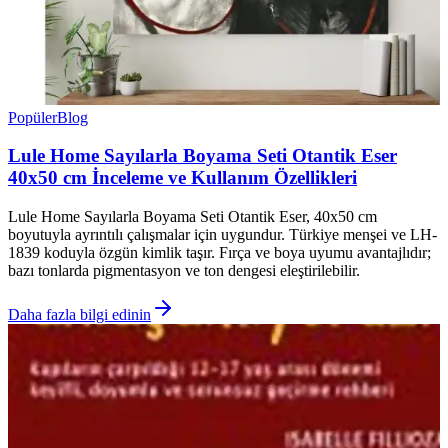
Popüler
Blog
Lule Home Sayılarla Boyama Seti Otantik Eser
40x50 cm İnceleme ve Kullanım Özellikleri
Lule Home Sayılarla Boyama Seti Otantik Eser, 40x50 cm
boyutuyla ayrıntılı çalışmalar için uygundur. Türkiye menşei ve LH-
1839 koduyla özgün kimlik taşır. Fırça ve boya uyumu avantajlıdır;
bazı tonlarda pigmentasyon ve ton dengesi eleştirilebilir.
Daha fazla bilgi edinin