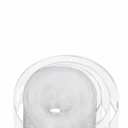
Siyah Parti Evi'nin Sonic Boom temalı doğum günü pasta süsü
kürdan seti, canlı renkleri ve çeşitli boyutlarıyla kutlamalara enerji ve
neşe katıyor, çocukların ilgisini çekiyor.
Samur Reila Parti Gerçekçi Lateks At Kafası
Maskesi Detaylı İnceleme ve Kullanım İpuçları
Samur Reila parti lateks at maskesi, detaylı tasarımı ve gerçekçi
görünümüyle dikkat çekiyor. Kullanımda koku ve nefes alma
sorunları olsa da, görsel etkisiyle temalı etkinliklerde öne çıkıyor.
Partifabrik Rose Gold Kalpli Stand Balon ile Şık ve
Eğlenceli Etkinlik Dekorasyonu
Partifabrik'in Rose Gold Kalpli Stand Balon seti, şık tasarımı ve
dayanıklı malzemeleriyle etkinliklerinize zarafet katıyor. Kurulumu
dikkat gerektirse de, uzun ömürlü ve görsel açıdan etkileyici bir
dekorasyon sağlar.
Patla Gitti 5 Beş Rakam Gümüş Folyo Balon 34 inç
Modern ve Şık Dekorasyon Aracı