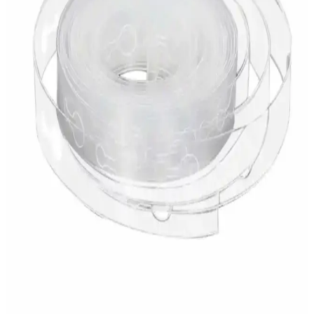
Partifabrik'in Rose Gold Kalpli Stand Balon seti, şık tasarımı ve
dayanıklı malzemeleriyle etkinliklerinize zarafet katıyor. Kurulumu
dikkat gerektirse de, uzun ömürlü ve görsel açıdan etkileyici bir
dekorasyon sağlar.
Patla Gitti 5 Beş Rakam Gümüş Folyo Balon 34 inç
Modern ve Şık Dekorasyon Aracı
Gümüş renkli, 34 inç boyutunda, kolay şişirilebilir ve tekrar
kullanılabilen folyo balon, dekorasyon ve kutlamalarınızda şıklık ve
görsel etki sağlar.
Balon Diyarı 10 Adet Fuşya ve Pembe Şeffaf
Konfetli Balon Düzeni Dekorasyon Seçenekleri
Fuşya ve pembe şeffaf konfetli balonlar, yüksek kaliteli
malzemeleriyle uzun süre dayanır, çeşitli yüzey ve renk
seçenekleriyle kutlamalara canlılık katar, kullanım kolaylığı sağlar.
Küf Yeşili ve Metalik Renklerle Şık Doğum Günü
Parti Seti ve Dekorasyon Ürünleri
Küf yeşili, krom altın ve metalik beyaz renklerde tasarlanan bu parti