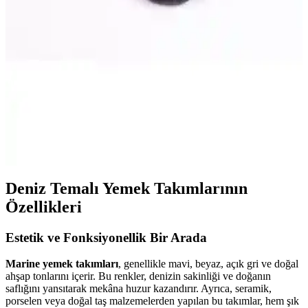
Karşılaştırması: Özellikler ve Kullanıcı Yorumları
İki farklı Savana deniz patiği modelinin özellikleri, kullanım alanları
ve kullanıcı yorumları detaylı şekilde karşılaştırıldı, ihtiyaçlarınıza en
uygun seçimi yapmanıza yardımcı oluyor.
Havuz ve Deniz Aktiviteleri İçin Kaymaz Ayakkabı
Karşılaştırması ve Seçim Rehberi
İki popüler kaymaz ayakkabıyı detaylı karşılaştırıyoruz. Güvenlik,
konfor ve kullanım alanlarına göre en uygun seçimi yapmanız için
rehberlik sağlıyoruz.
Deniz Temalı Yemek Takımlarının
Özellikleri
Estetik ve Fonksiyonellik Bir Arada
Marine yemek takımları
, genellikle mavi, beyaz, açık gri ve doğal
ahşap tonlarını içerir. Bu renkler, denizin sakinliği ve doğanın
saflığını yansıtarak mekâna huzur kazandırır. Ayrıca, seramik,
porselen veya doğal taş malzemelerden yapılan bu takımlar, hem şık