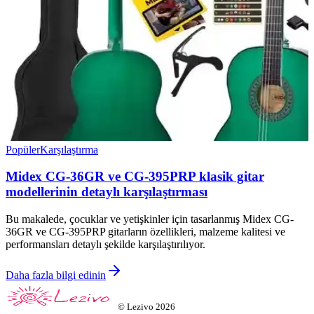
Popüler
Karşılaştırma
Midex CG-36GR ve CG-395PRP klasik gitar
modellerinin detaylı karşılaştırması
Bu makalede, çocuklar ve yetişkinler için tasarlanmış Midex CG-
36GR ve CG-395PRP gitarların özellikleri, malzeme kalitesi ve
performansları detaylı şekilde karşılaştırılıyor.
Daha fazla bilgi edinin
©
Lezivo
2026