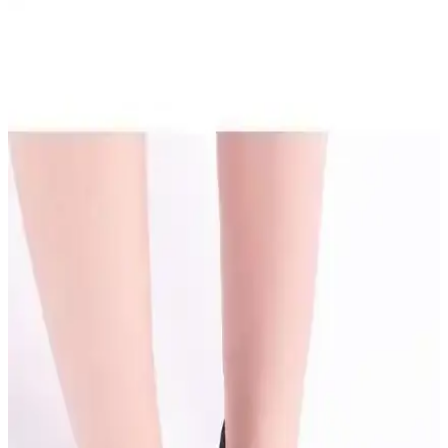
İkavi Silikon Bone Siyah Yüksek Kalite Yüzme ve
Su Sporları Aksesuarı
İkavi silikon bone, yüksek kaliteli silikon malzemeden üretilmiş, su
geçirmez ve rahat kullanımlı, uzun ömürlü yüzme aksesuarıdır.
Siyah renk ve uygun ölçüleriyle su sporlarında konfor sağlar.
Yüzme Paletleri Karşılaştırması: Piranha Silikon ve
Vardem Kauçuk Ürünleri Analizi
İki farklı yüzme paletini detaylı şekilde karşılaştırıyoruz. Malzeme,
kullanım rahatlığı ve kullanıcı geri bildirimleriyle en uygun seçimi
yapmanıza yardımcı oluyoruz.
Yüzücü Bonesi Karşılaştırması: Likralı ve Likra
Kumaş Modelleri Hakkında Bilgiler
İki popüler yüzücü bonesi modelini malzeme, konfor ve kullanım
açısından karşılaştırıyoruz. Hangi ürün sizin ihtiyaçlarınıza uygun,
detaylar ve kullanıcı yorumlarıyla birlikte anlatılıyor.
Slipstop Bellissima Kaydırmaz Deniz Ayakkabısı:
Yaz ve Su Aktiviteleri İçin Güvenli ve Şık Tercih