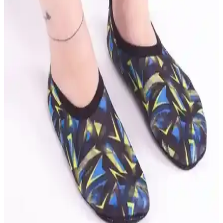
Yaz aylarında deniz ve havuz aktiviteleri için tasarlanmış Slipstop
Bellissima kaydırmaz ayakkabılar, güvenli, konforlu ve şık
seçenekler sunar, çeşitli renk ve bedenlerle kullanıcıların beğenisini
kazanır.
Black Deer ve Yongtai Erkek Deniz Ayakkabıları
Karşılaştırması: Malzeme, Konfor ve Kullanım
Özellikleri
İki farklı plaj ve deniz ayakkabısı ürününü detaylı karşılaştırıyoruz.
Malzeme, konfor, kaymazlık ve kullanıcı geri bildirimleriyle
ürünlerin performansını analiz ediyoruz.
Slipstop Juliet ve Slipstop Miss Kaydırmaz Deniz
Ayakkabısı Karşılaştırması
Slipstop Juliet ve Slipstop Miss modelleri, kaydırmaz tabanları,
hafifliği ve dayanıklılığıyla deniz ve havuz aktivitelerinde güvenli
kullanım sunar. Her iki ürün de çeşitli beden ve renk seçenekleriyle
öne çıkar.
Savana Deniz ve Kaymaz Taban Patiği