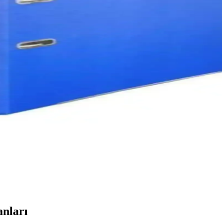
Çizgili İndeks Sticker Seti
 200 adet indeks sticker seti. Kitap, planlayıcı ve defterlerde düzen sağ
Ofis ve Ev Belge Düzenleme Çözümü
sı ve yüksek kapasitesiyle ofis ve ev ortamlarında belge düzeni sağlar.
k Fonksiyonlu Sayfa Stickerleri ve Kitap Ayracı
yfa stickerleri, cetveliyle birlikte kitap ve defter düzenlemenize yardım
Ofis Düzenleme Çözümü
anımıyla ofis ve ev ortamlarınızda düzen sağlar, not alma ve belge düz
 ve Pratik Belge Saklama Çözümü
 şık tasarımıyla ofis ve eğitim ortamlarında belge düzenini sağlar, kulla
anları