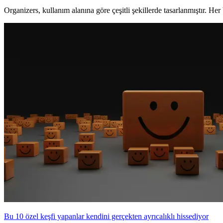
Organizers, kullanım alanına göre çeşitli şekillerde tasarlanmıştır. Her 
Bu 10 özel keşfi yapanlar kendini gerçekten ayrıcalıklı hissediyor