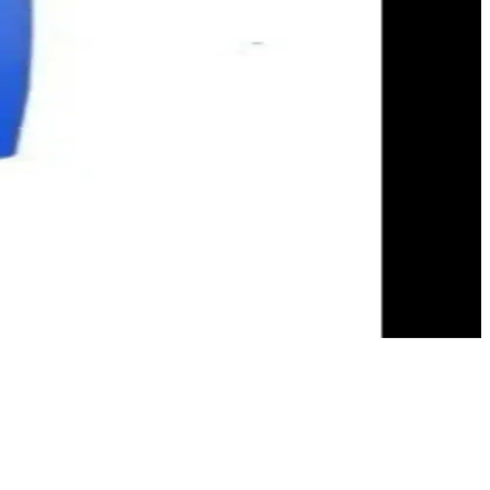
lar, estetik ve pratik kullanım sunar.
cı olur, yüksek kullanıcı memnuniyeti sağlar.
enlemede pratiklik sunar.
nımı kolay ve estetik bir çözüm sunar.