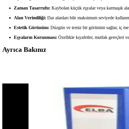
Zaman Tasarrufu:
Kaybolan küçük eşyalar veya karmaşık alanl
Alan Verimliliği:
Dar alanları bile maksimum seviyede kullanm
Estetik Görünüm:
Düzgün ve temiz bir görünüm sağlar, iç meka
Eşyaların Korunması:
Özellikle kıyafetler, mutfak gereçleri 
Ayrıca Bakınız
Öz Nur Home Bambu Tabaklık Standı ve Kitaplık: Es
Bambu malzemeden üretilen Öz Nur Home stand, çok bölmeli tasarımıyla
Noki Hazır Kitap Kabi Şeffaf: Fonksiyonellik ve Est
Noki'nin şeffaf A4 kitap kabı, dayanıklı yapısı ve çok renkli tasarımı
SAYPOS Gizli Evrak Hazneli Para Çekmecesi Ofis v
SAYPOS'un metal yapılı para çekmecesi, 5 banknot ve 8 bozuk para bölm