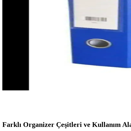
Kağıt Gemi Dükkan 10 Renkli Morandi Renkler Yarım 
Yarım morandi renk tonlarıyla tasarlanmış, çok fonksiyonlu ve kullanışlı
Alemdar Geniş Karton Klasör Siyah A4 25'li Paket 
Alemdar'ın siyah renkli, geniş sırtlı A4 karton klasörü, dayanıklı yapı
Kağıt Gemi Dükkan 10 Renkli Morandi Renkler ile Ço
Morandi renk paletinde 10 farklı renk seçeneğiyle, pratik ve estetik sa
FİYPER Ahşap Sekreterlik A4 Boy: Şık ve İşlevsel 
FİYPER'in ahşap sekreterliği, dayanıklı malzemeleri ve çok yönlü kull
Elba Klasör Geniş A4 Mavi: Ofis ve Eğitim İçin Şık
Elba Geniş A4 Mavi Klasör, dayanıklı plastik yapısı, geniş iç hacmi ve
Farklı Organizer Çeşitleri ve Kullanım Al