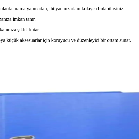
arda arama yapmadan, ihtiyacınız olanı kolayca bulabilirsiniz.
anıza imkan tanır.
nınıza şıklık katar.
veya küçük aksesuarlar için koruyucu ve düzenleyici bir ortam sunar.
tetik ve Çok Amaçlı Düzenleyici
 mutfak, ofis ve giriş alanlarında düzen sağlar, estetik ve çevre dost
etiği Bir Arada Sunan Çok Renkli Tasarım
yla düzeni sağlar, kullanım kolaylığı sunar ve uzun ömürlüdür.
e Kasa Düzeni İçin Uygun Çözüm
esiyle ofis ve kasa düzeninizi sağlar, dayanıklı ve kullanışlı tasarımı