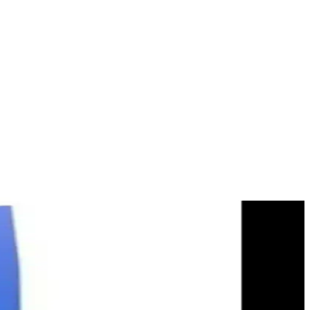
u bir çözüm sunar.
yla öne çıkar.