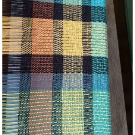
El ipliğiyle dokuma, doğal boyalar ve basit desenlerle özgün tekstil
ürünleri yaratır. Marigold ve coreopsis gibi bitkilerle renklendirilen
merino yünü, sürdürülebilir ve estetik çözümler sunar.
Ashford Sert Çıtçıtlı Tezgâh ile İlk Dokuma Projesi:
Teknik Detaylar ve Deneyimler
Ashford sert çıtçıtlı tezgâh ve Gist Yarns Mallo slub pamuk ipliğiyle
yapılan ilk dokuma projesi, teknik detaylar ve kullanıcı
deneyimleriyle yeni başlayanlar için önemli bilgiler sunuyor.
Rigid Heddle Dokuma Teknikleri ve Tasarım
Deneyimleri: İki Yıllık Uygulamalı Bilgiler
Rigid heddle dokuma tezgahıyla iki yıl süren deneyim, iplik seçimi,
aparat kullanımı ve desen hizalanması gibi teknik detayları ve
karşılaşılan zorlukları ele alır. Pratik çözümlerle dokuma kalitesi
artırılır.
Tapestry Dokuma Sanatında Kedi Figürünün
Canlandırılması ve Teknik Detayları