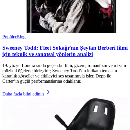
Popüler
Blog
Sweeney Todd: Fleet Sokağı’nın Şeytan Berberi filmi
için teknik ve sanatsal yönlerin analizi
19. yüzyıl Londra’sında geçen bu film, gizem, romantizm ve mizahı
müzikal öğelerle birleştirir; Sweeney Todd’un intikam temasını
karanlık görseller ve etkileyici ses tasarımıyla işler, Depp ile
Carter’ın güçlü performanslarına odaklanır.
Daha fazla bilgi edinin