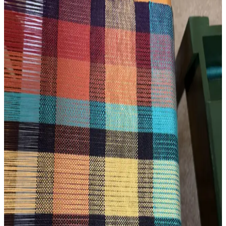
tekniktir. Bu örtülerin tarihçesi, özellikleri ve korunma yöntemleri
detaylı şekilde ele alınmaktadır.
Mary Ann Ostrander Deseni ile Pamuk İplikten
Masa Koşucusu Dokuma Deneyimi
Mary Ann Ostrander deseni kullanılarak dört şaftlı Leclerc
tezgahında cobalt ve bakır renkli pamuk ipliklerle masa koşucusu
dokundu. Proje, temel dokuma teknikleri ve eğitimle yeni
başlayanlara ilham veriyor.
El İpliğiyle Dokuma: Doğal Boyalar ve Basit
Tasarımların Sürdürülebilir Tekstilde Rolü
El ipliğiyle dokuma, doğal boyalar ve basit desenlerle özgün tekstil
ürünleri yaratır. Marigold ve coreopsis gibi bitkilerle renklendirilen
merino yünü, sürdürülebilir ve estetik çözümler sunar.
Ashford Sert Çıtçıtlı Tezgâh ile İlk Dokuma Projesi:
Teknik Detaylar ve Deneyimler
Ashford sert çıtçıtlı tezgâh ve Gist Yarns Mallo slub pamuk ipliğiyle
yapılan ilk dokuma projesi, teknik detaylar ve kullanıcı