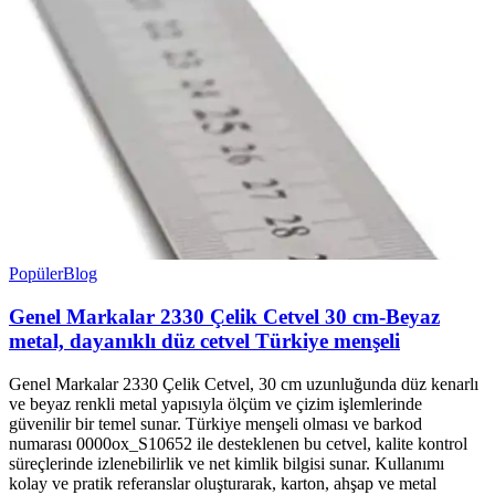
Popüler
Blog
Genel Markalar 2330 Çelik Cetvel 30 cm-Beyaz
metal, dayanıklı düz cetvel Türkiye menşeli
Genel Markalar 2330 Çelik Cetvel, 30 cm uzunluğunda düz kenarlı
ve beyaz renkli metal yapısıyla ölçüm ve çizim işlemlerinde
güvenilir bir temel sunar. Türkiye menşeli olması ve barkod
numarası 0000ox_S10652 ile desteklenen bu cetvel, kalite kontrol
süreçlerinde izlenebilirlik ve net kimlik bilgisi sunar. Kullanımı
kolay ve pratik referanslar oluşturarak, karton, ahşap ve metal