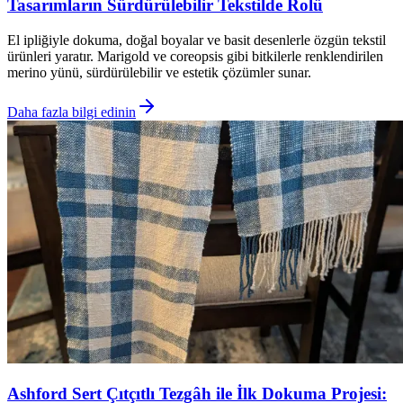
Tasarımların Sürdürülebilir Tekstilde Rolü
El ipliğiyle dokuma, doğal boyalar ve basit desenlerle özgün tekstil
ürünleri yaratır. Marigold ve coreopsis gibi bitkilerle renklendirilen
merino yünü, sürdürülebilir ve estetik çözümler sunar.
Daha fazla bilgi edinin
Ashford Sert Çıtçıtlı Tezgâh ile İlk Dokuma Projesi: