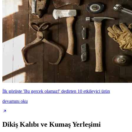
İlk görüşte 'Bu gerçek olamaz!' dedirten 10 etkileyici ürün
devamını oku
Dikiş Kalıbı ve Kumaş Yerleşimi