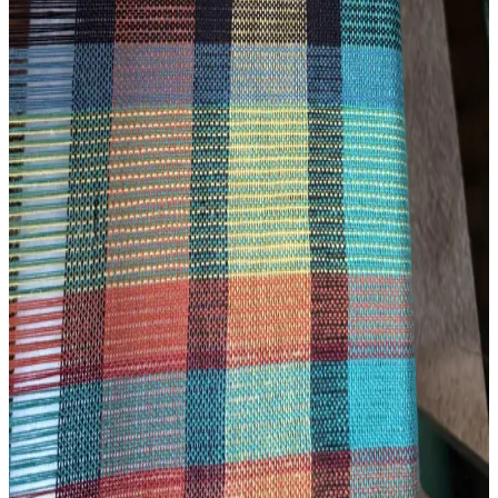
deneyimleriyle yeni başlayanlar için önemli bilgiler sunuyor.
Rigid Heddle Dokuma Teknikleri ve Tasarım
Deneyimleri: İki Yıllık Uygulamalı Bilgiler
Rigid heddle dokuma tezgahıyla iki yıl süren deneyim, iplik seçimi,
aparat kullanımı ve desen hizalanması gibi teknik detayları ve
karşılaşılan zorlukları ele alır. Pratik çözümlerle dokuma kalitesi
artırılır.
Tapestry Dokuma Sanatında Kedi Figürünün
Canlandırılması ve Teknik Detayları
Tapestry dokuma sanatında kedi figürünün detaylı işlenişi ve teknik
süreçleri anlatılıyor. Pippin adlı kedinin pizza kutusundaki pozu,
nakışla desteklenen detaylarla yeniden yaratıldı.
3D Yazıcı ile Kişisel Dokuma Tezgahı Üretimi ve İlk
Atkı Deneyimi
3D yazıcı kullanılarak kişisel dokuma tezgahları ekonomik ve
modifiye edilebilir şekilde üretiliyor. İlk atkı deneyimi teknik
detaylar ve iplik gerilimi sorunlarıyla birlikte paylaşılıyor.