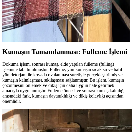
Dokuma Tezgahı Kurulumunun Zorlukları ve
Öğrenme Süreci: Teknik ve Pratik Yaklaşımlar
Dokuma tezgahı kurulumu, ipliklerin doğru yerleştirilmesi ve tezgah
ayarları gibi teknik zorluklar içerir. Sabır ve pratikle öğrenilen bu
süreç, dokuma sanatının temelini oluşturur.
Kumaşın Tamamlanması: Fulleme İşlemi
Dokuma işlemi sonrası kumaş, elde yapılan fulleme (fulling)
işlemine tabi tutulmuştur. Fulleme, yün kumaşın sıcak su ve hafif
yün deterjanı ile kovada ovalanması suretiyle gerçekleştirilmiş ve
kumaşın kalınlaşması, sıkılaşması sağlanmıştır. Bu işlem, kumaşın
çözülmesini önlemek ve dikiş için daha uygun hale getirmek
amacıyla uygulanmıştır. Fulleme öncesi ve sonrası kumaş kalınlığı
arasındaki fark, kumaşın dayanıklılığı ve dikiş kolaylığı açısından
önemlidir.