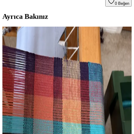
0
Beğen
Ayrıca Bakınız
Overshot Tekniğiyle Dokunmuş Antika Örtüler:
Tarihi, Özellikleri ve Bakım Yöntemleri
Overshot dokuma, 1800'lerden itibaren Amerikan kültüründe önemli
bir yer tutan el dokuması antika örtülerde kullanılan karmaşık bir
tekniktir. Bu örtülerin tarihçesi, özellikleri ve korunma yöntemleri
detaylı şekilde ele alınmaktadır.
Mary Ann Ostrander Deseni ile Pamuk İplikten
Masa Koşucusu Dokuma Deneyimi
Mary Ann Ostrander deseni kullanılarak dört şaftlı Leclerc
tezgahında cobalt ve bakır renkli pamuk ipliklerle masa koşucusu
dokundu. Proje, temel dokuma teknikleri ve eğitimle yeni
başlayanlara ilham veriyor.
El İpliğiyle Dokuma: Doğal Boyalar ve Basit
Tasarımların Sürdürülebilir Tekstilde Rolü