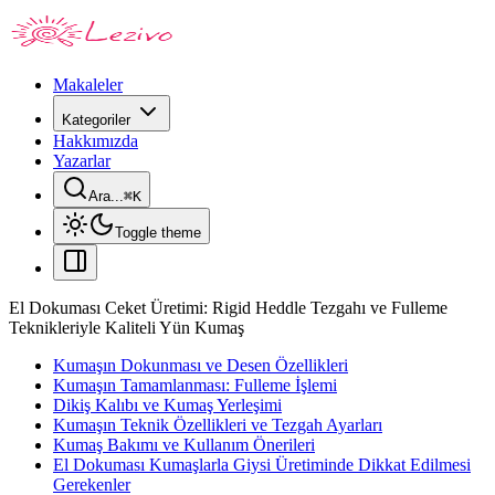
Makaleler
Kategoriler
Hakkımızda
Yazarlar
Ara...
⌘
K
Toggle theme
El Dokuması Ceket Üretimi: Rigid Heddle Tezgahı ve Fulleme
Teknikleriyle Kaliteli Yün Kumaş
Kumaşın Dokunması ve Desen Özellikleri
Kumaşın Tamamlanması: Fulleme İşlemi
Dikiş Kalıbı ve Kumaş Yerleşimi
Kumaşın Teknik Özellikleri ve Tezgah Ayarları
Kumaş Bakımı ve Kullanım Önerileri
El Dokuması Kumaşlarla Giysi Üretiminde Dikkat Edilmesi
Gerekenler