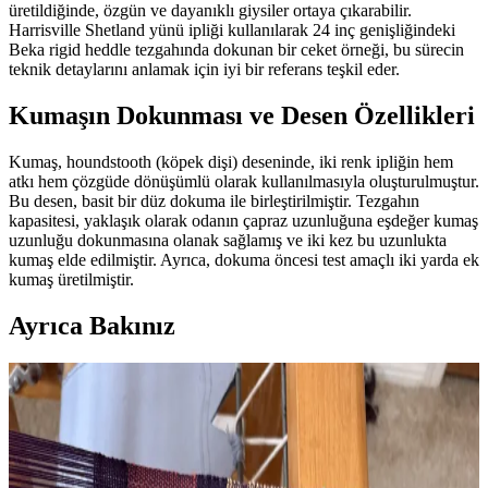
üretildiğinde, özgün ve dayanıklı giysiler ortaya çıkarabilir.
Harrisville Shetland yünü ipliği kullanılarak 24 inç genişliğindeki
Beka rigid heddle tezgahında dokunan bir ceket örneği, bu sürecin
teknik detaylarını anlamak için iyi bir referans teşkil eder.
Kumaşın Dokunması ve Desen Özellikleri
Kumaş, houndstooth (köpek dişi) deseninde, iki renk ipliğin hem
atkı hem çözgüde dönüşümlü olarak kullanılmasıyla oluşturulmuştur.
Bu desen, basit bir düz dokuma ile birleştirilmiştir. Tezgahın
kapasitesi, yaklaşık olarak odanın çapraz uzunluğuna eşdeğer kumaş
uzunluğu dokunmasına olanak sağlamış ve iki kez bu uzunlukta
kumaş elde edilmiştir. Ayrıca, dokuma öncesi test amaçlı iki yarda ek
kumaş üretilmiştir.
Ayrıca Bakınız
Overshot Tekniğiyle Dokunmuş Antika Örtüler:
Tarihi, Özellikleri ve Bakım Yöntemleri
Overshot dokuma, 1800'lerden itibaren Amerikan kültüründe önemli
bir yer tutan el dokuması antika örtülerde kullanılan karmaşık bir