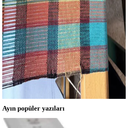
Tapestry dokuma sanatında kedi figürünün detaylı işlenişi ve teknik
süreçleri anlatılıyor. Pippin adlı kedinin pizza kutusundaki pozu,
nakışla desteklenen detaylarla yeniden yaratıldı.
3D Yazıcı ile Kişisel Dokuma Tezgahı Üretimi ve İlk
Atkı Deneyimi
3D yazıcı kullanılarak kişisel dokuma tezgahları ekonomik ve
modifiye edilebilir şekilde üretiliyor. İlk atkı deneyimi teknik
detaylar ve iplik gerilimi sorunlarıyla birlikte paylaşılıyor.
Dokuma Tezgahı Kurulumunun Zorlukları ve
Öğrenme Süreci: Teknik ve Pratik Yaklaşımlar
Dokuma tezgahı kurulumu, ipliklerin doğru yerleştirilmesi ve tezgah
ayarları gibi teknik zorluklar içerir. Sabır ve pratikle öğrenilen bu
süreç, dokuma sanatının temelini oluşturur.
Ayın popüler yazıları