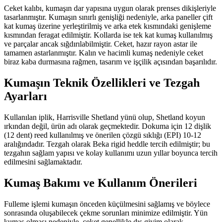
Ceket kalıbı, kumaşın dar yapısına uygun olarak prenses dikişleriyle
tasarlanmıştır. Kumaşın sınırlı genişliği nedeniyle, arka paneller çift
kat kumaş üzerine yerleştirilmiş ve arka etek kısmındaki genişleme
kısmından feragat edilmiştir. Kollarda ise tek kat kumaş kullanılmış
ve parçalar ancak sığdırılabilmiştir. Ceket, hazır rayon astar ile
tamamen astarlanmıştır. Kalın ve hacimli kumaş nedeniyle ceket
biraz kaba durmasına rağmen, tasarım ve işçilik açısından başarılıdır.
Kumaşın Teknik Özellikleri ve Tezgah
Ayarları
Kullanılan iplik, Harrisville Shetland yünü olup, Shetland koyun
ırkından değil, ürün adı olarak geçmektedir. Dokuma için 12 dişlik
(12 dent) reed kullanılmış ve önerilen çözgü sıklığı (EPI) 10-12
aralığındadır. Tezgah olarak Beka rigid heddle tercih edilmiştir; bu
tezgahın sağlam yapısı ve kolay kullanımı uzun yıllar boyunca tercih
edilmesini sağlamaktadır.
Kumaş Bakımı ve Kullanım Önerileri
Fulleme işlemi kumaşın önceden küçülmesini sağlamış ve böylece
sonrasında oluşabilecek çekme sorunları minimize edilmiştir. Yün
kumaş olması nedeniyle, ceket genellikle dış giyim olarak