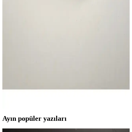
Artline Süprem Kaligrafi Kalemi 2,0, yüksek kalite malzemeleri ve
ergonomik tasarımıyla detaylı ve estetik yazı çalışmalarına olanak
tanır, kullanıcı memnuniyeti yüksek, uzun ömürlü ve çeşitli
projelerde kullanılabilir.
Faber Castell FC 1425 Renkli Tükenmez Kalem Seti
5'li, Günlük Yazım ve Çizim İçin Uygun
Faber Castell FC 1425 renkli tükenmez kalem seti, çeşitli renk
seçenekleri ve ergonomik tasarımıyla günlük yazım ve çizim
ihtiyaçlarına uygun, dayanıklı ve kullanışlı bir kırtasiye ürünüdür.
Bymiel Öğretmenler Günü İçin Ahşap Kutuda
Roller Kalem Detaylı İnceleme
Bymiel'in Öğretmenler Günü için tasarladığı ahşap kutuda roller
kalem, şıklık ve fonksiyonelliği bir arada sunar. Siyah renkli
tasarımıyla dikkat çeker, estetik ve kullanışlı hediye seçeneği olarak
öne çıkar.
Ayın popüler yazıları