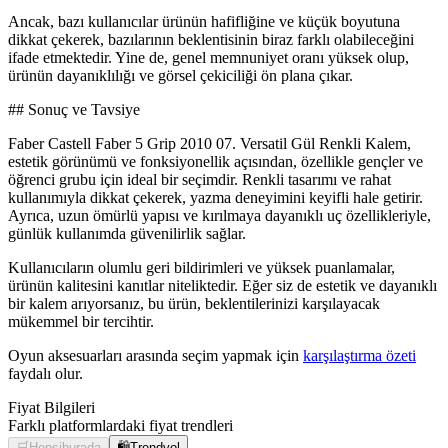
Ancak, bazı kullanıcılar ürünün hafifliğine ve küçük boyutuna
dikkat çekerek, bazılarının beklentisinin biraz farklı olabileceğini
ifade etmektedir. Yine de, genel memnuniyet oranı yüksek olup,
ürünün dayanıklılığı ve görsel çekiciliği ön plana çıkar.
## Sonuç ve Tavsiye
Faber Castell Faber 5 Grip 2010 07. Versatil Gül Renkli Kalem,
estetik görünümü ve fonksiyonellik açısından, özellikle gençler ve
öğrenci grubu için ideal bir seçimdir. Renkli tasarımı ve rahat
kullanımıyla dikkat çekerek, yazma deneyimini keyifli hale getirir.
Ayrıca, uzun ömürlü yapısı ve kırılmaya dayanıklı uç özellikleriyle,
günlük kullanımda güvenilirlik sağlar.
Kullanıcıların olumlu geri bildirimleri ve yüksek puanlamalar,
ürünün kalitesini kanıtlar niteliktedir. Eğer siz de estetik ve dayanıklı
bir kalem arıyorsanız, bu ürün, beklentilerinizi karşılayacak
mükemmel bir tercihtir.
Oyun aksesuarları arasında seçim yapmak için
karşılaştırma özeti
faydalı olur.
Fiyat Bilgileri
Farklı platformlardaki fiyat trendleri
🛒
Hepsiburada
🛍️
Trendyol