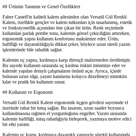
## Ürünün Tanıtımı ve Genel Özellikleri
Faber Castell'in kaliteli kalem ailesinden olan Versatil Gül Renkli
Kalem, özellikle gençler ve kalem tutkunları için tasarlanmış, estetik
ve fonksiyonellik açısından öne çıkan bir ürün. Renk seçiminde
kullanılan parlak pembe tonu, kalemin görsel çekiciliğini artırırken,
ergonomik yapısı kullanım konforunu maksimize eder. Ürün,
hafifliği ve dayanıklılığıyla dikkat çeker, böylece uzun süreli yazım
işlemlerinde bile rahatlık sağlar.
Kalemin uç yapısı, kırılmaya karşı dirençli malzemeden üretilmiştir.
Bu sayede kullanım sırasında uç kırılma riskini minimize eder ve
kalemle yapılan detaylı çalışmaların önünü açar. Ayrıca, içinde
bulunan uzun silgi, yazım hatalarını kolayca düzeltmeyi mümkün
kılar ve pratik bir kullanım sunar.
## Kullanım ve Ergonomi
Versatil Gül Renkli Kalem ergonomik üçgen gövdesi sayesinde el
üzerinde rahat bir tutuş sağlar. Bu tasarım, uzun saatler boyunca
kullanılmasına rağmen el yorgunluğunu engeller. Yazım sırasında
kalemin hafifliği, tutuş rahatlığıyla birleşerek, yazmaya motive edici
bir etki yaratır.
Kalemin uç kısmı, kırılmaya dayanıklı yapısıyla sürekli kullanımda