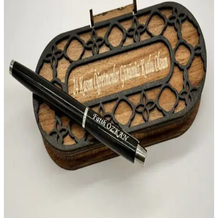
Stabilo'nun sevimli ve fonksiyonel dondurma kalem seti, çocukların
ilgisini çeken tasarımı ve fosforlu özellikleriyle öne çıkıyor.
Kullanım kolaylığı ve eğlenceli görsel detaylar sunar.
Akademi Çocuk Komik Mat Mini Set (Seyahat Seti)
ile Carioca Joy 12'li Kalemler Ürün Analizi
Bu analiz, Akademi Çocuk Funny Mat Mini Set ile Carioca Joy
12’li kalemlerin 3 yaş ve üzeri çocuklarda dil gelişimi, renkli çizim
ve yazı pratiklerini destekleyen taşınabilir tasarım ve uzun ömürlü
kullanım deneyimini özetler.
Batekso Ayıcık Kalp Desenli Kalem Çantası
Çocuklar ve Gençler İçin Çok Amaçlı Kullanım
Batekso'nun Ayıcık Kalp Desenli Kalem Çantası, renkli tasarımı ve
geniş iç hacmiyle çocukların favorisi. Hafif ve dayanıklı tekstil
malzemesiyle pratik kullanım sunar.
Artline Süprem Kaligrafi Kalemi 2,0: Yüksek Kalite
ve Detaylı Yazı Çalışmaları İçin Uygun