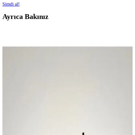
Şimdi al!
Ayrıca Bakınız
Faber Castell Caligraphy Silgili Yuvarlak Kurşun
Kalem 12'li Paket Ürün İncelemesi ve Kullanım
Özellikleri
Faber Castell'in 12'li yuvarlak kurşun kalemi, yüksek kaliteli
malzeme ve ergonomik tasarımıyla sanat ve yazı projelerine uygun,
ancak uç kırılganlığı dikkat gerektirir.
Faber Castell 1425 Renkli ve Ergonomik Tükenmez
Kalem Seti Özellikleri ve Kullanım Alanları
Faber Castell 1425 seti, 10 renkli, ergonomik tasarımı ve yüksek
pigmentli mürekkebiyle detaylı yazım ve çizimlerde üstün
performans sağlar, uzun ömürlü ve güvenli kullanım sunar.
Stabilo Dondurma Sevimli Havuç ve Mini Fosforlu
Kalemler Seti İncelemesi