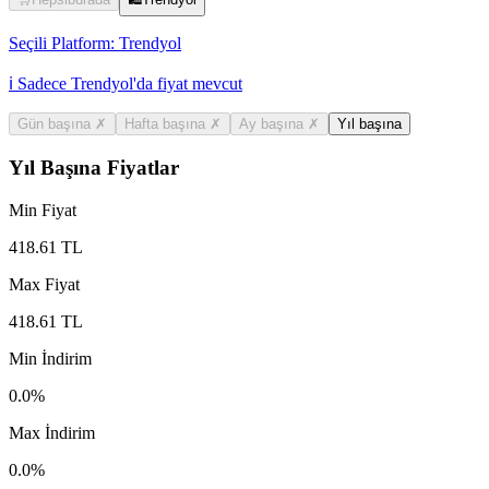
Seçili Platform:
Trendyol
ℹ️ Sadece Trendyol'da fiyat mevcut
Gün başına
✗
Hafta başına
✗
Ay başına
✗
Yıl başına
Yıl Başına Fiyatlar
Min Fiyat
418.61
TL
Max Fiyat
418.61
TL
Min İndirim
0.0
%
Max İndirim
0.0
%