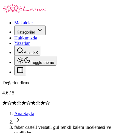
Makaleler
Kategoriler
Hakkımızda
Yazarlar
Ara...
⌘
K
Toggle theme
Değerlendirme
4.6
/
5
Ana Sayfa
faber-castell-versatil-gul-renkli-kalem-incelemesi-ve-
ozellikleri