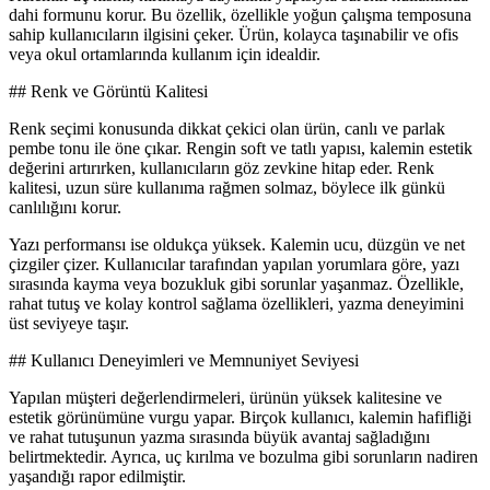
dahi formunu korur. Bu özellik, özellikle yoğun çalışma temposuna
sahip kullanıcıların ilgisini çeker. Ürün, kolayca taşınabilir ve ofis
veya okul ortamlarında kullanım için idealdir.
## Renk ve Görüntü Kalitesi
Renk seçimi konusunda dikkat çekici olan ürün, canlı ve parlak
pembe tonu ile öne çıkar. Rengin soft ve tatlı yapısı, kalemin estetik
değerini artırırken, kullanıcıların göz zevkine hitap eder. Renk
kalitesi, uzun süre kullanıma rağmen solmaz, böylece ilk günkü
canlılığını korur.
Yazı performansı ise oldukça yüksek. Kalemin ucu, düzgün ve net
çizgiler çizer. Kullanıcılar tarafından yapılan yorumlara göre, yazı
sırasında kayma veya bozukluk gibi sorunlar yaşanmaz. Özellikle,
rahat tutuş ve kolay kontrol sağlama özellikleri, yazma deneyimini
üst seviyeye taşır.
## Kullanıcı Deneyimleri ve Memnuniyet Seviyesi
Yapılan müşteri değerlendirmeleri, ürünün yüksek kalitesine ve
estetik görünümüne vurgu yapar. Birçok kullanıcı, kalemin hafifliği
ve rahat tutuşunun yazma sırasında büyük avantaj sağladığını
belirtmektedir. Ayrıca, uç kırılma ve bozulma gibi sorunların nadiren
yaşandığı rapor edilmiştir.