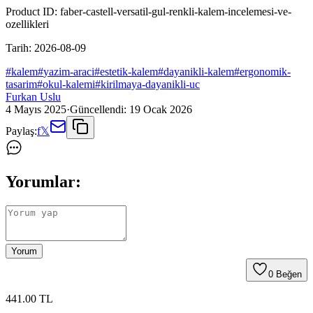
Product ID:
faber-castell-versatil-gul-renkli-kalem-incelemesi-ve-
ozellikleri
Tarih:
2026-08-09
#
kalem
#
yazim-araci
#
estetik-kalem
#
dayanikli-kalem
#
ergonomik-
tasarim
#
okul-kalemi
#
kirilmaya-dayanikli-uc
Furkan Uslu
4 Mayıs 2025
·
Güncellendi:
19 Ocak 2026
Paylaş:
f
𝕏
Yorumlar:
Yorum
0
Beğen
441
.00
TL