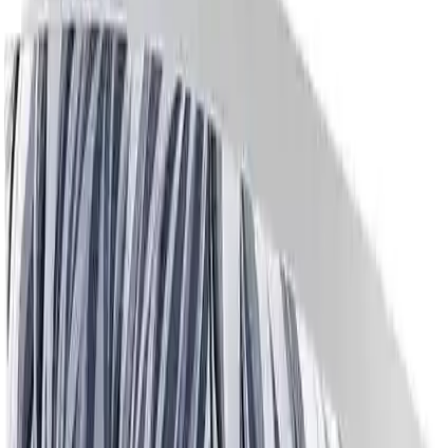
Yolculuğu Cilt 2: Bir Gençlik Hikayesinin
Derinlemesine İncelenmesi
Alev Ersöz
Yazarı Ziyaret Et
İlham Veren Yazılar
Değerlendirme
4.1
/
5
Yazar
Alev Ersöz
Tür
İlham Veren Yazılar
Yayınlanma
12 Temmuz 2025
Bu Yazı Hakkında
Gençlik Yolculuğu Cilt 2, gençlerin duygusal ve sosyal
gelişimini anlatan, samimi ve etkileyici bir eser olup,
karakter derinliği ve gerçekçi anlatımıyla öne çıkar.
Trendler, ipuçları, rehberler ve yeni fikirlerle dolu
içerikler burada sizi bekliyor.