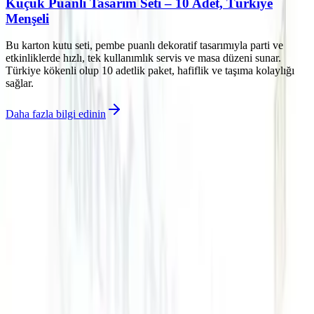
Küçük Puanlı Tasarım Seti – 10 Adet, Türkiye
Menşeli
Bu karton kutu seti, pembe puanlı dekoratif tasarımıyla parti ve
etkinliklerde hızlı, tek kullanımlık servis ve masa düzeni sunar.
Türkiye kökenli olup 10 adetlik paket, hafiflik ve taşıma kolaylığı
sağlar.
Daha fazla bilgi edinin
©
Lezivo
2026
Site bölümleri
Ana Sayfa
Kategoriler
Etiketler
Yazarlar
Genel sayfalar
Hakkımızda
Kullanım Şartları