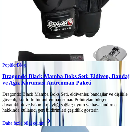
Popüler
Blog
Dragondo Black Mamba Boks Seti: Eldiven, Bandaj
ve Ağız Koruması Antrenman Paketi
Dragondo Black Mamba Boks Seti, eldivenler, bandajlar ve dişlikle
güvenli, konforlu bir antrenman sunar. Poliüretan bileşen
dayanıklılık ve bakım kolaylığı sağlar; uyum ve havalandırma
hakkında kullanıcı geri bildirimleri çeşitlilik gösterir.
Daha fazla bilgi edinin