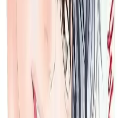
Kou ve Yuuri'nin Rolü
Kou, soğuk ve kibar tavrıyla dikkat çeken, liderlik özellikleri taşıyan
bir gençtir. Kendisiyle aynı sınıfta olan Futaba’nın onunla iletişim
kurması, hikâyenin dinamiğini değiştirir. Kou’nun liderlik eğitimi ve
disiplinli yaklaşımı, hikayeye farklı bir boyut katar. Yuuri ise,
arkadaşlık ve destek arayışında olan, samimi ve içten bir gençtir. Bu
karakterler, gençlerin farklı kişiliklerini ve ilişkilerdeki çeşitliliği
yansıtır.
Eserin Temel Özellikleri ve Yayın Kalitesi
Bu kitabın en belirgin özelliği, kaliteli baskı ve dayanıklı olmayan
ciltsiz formunun yanı sıra, Türkçe dilinde hazırlanmış olmasıdır.
Yazar Io Sakisaka’nın akıcı ve etkileyici üslubu, genç okuyucuların
ilgisini çekerken, hikâyenin akışını sağlıklı ve anlaşılır kılar. Yazarın
karakterlere kattığı derinlik ve olayların gerçekçi anlatımı,
okuyucuları hikayenin içine çeker.
Sayfa ve Boyut
Sayfa Sayısı: 192