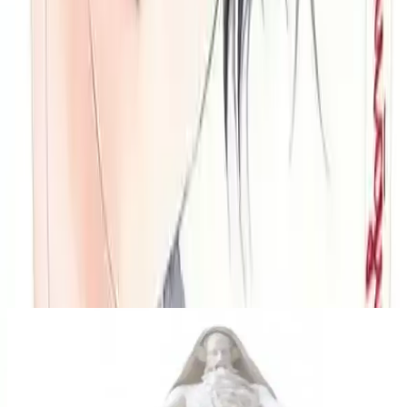
tutar.
Paylaş:
f
𝕏
Yorumlar:
Yorum
0
Beğen
Ayın popüler yazıları