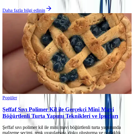
Daha fazla bilgi edinin
Popüler
Şeffaf Sıvı Polimer Kil ile Gerçekçi Mini Mavi
Böğürtlenli Turta Yapımı Teknikleri ve İpuçları
Şeffaf sıvı polimer kil ile mini mavi böğürtlenli turta yapımında
malzeme seçimi, renk uygulaması, doku oluşturma ve parlaklık