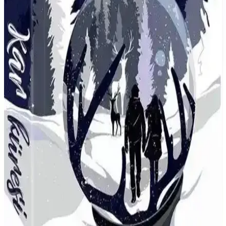
Geliştirici Bir Roman Seçeneği
Can Çocuk Dev Şeftali, gençlere uygun, etkileyici ve eğlenceli
hikayesiyle öne çıkan, yüksek değerlendirme alan bir roman. Uygun
fiyat ve kolay taşınabilirliğiyle gençlerin favorisi olmaya aday.
Genç Timaş Hacker - Her Şey Kardeşim İçin:
Gençlik ve Teknoloji Temalı Roman
Gençlik kategorisinde yer alan bu roman, sanal dünyada geçen
macerasıyla gençlerin ilgisini çekerken, arkadaşlık ve cesaret
temalarını da işliyor, akıcı anlatımıyla öne çıkıyor.
İlk Genç Timaş Çıkmaz Sokağın Ressamı: Çocuk ve
Gençler İçin Çok Yönlü Edebiyat Eseri
Yaşar Bayraktar'ın kaleme aldığı 'İlk Genç Timaş Çıkmaz Sokağın
Ressamı', çocuk ve gençler için hazırlanan kaliteli ve ilgi çekici bir
edebi kitaptır. 2024 baskısı, akıcı Türkçe anlatımıyla gençlerin hayal
gücünü destekler.
Slimcase: Nijerya'nın Shaku Shaku Dansı ve
Enerjik Rap Sahnesindeki Öncüsü