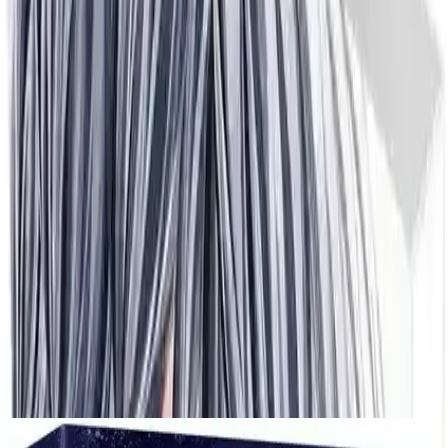
Kitabın Temel Özellikleri ve İçeriği
Gerekli Şeyler Yayıncılık tarafından yayımlanan
Gençlik Yolculuğu
Cilt 2
, gençlik edebiyatının önemli bir parçasını oluşturan, gençlerin
yaşamındaki karmaşık ilişkileri ve büyüme süreçlerini yansıtan bir
eserdir. Bu kitap, 2019 yılında Türkçe dilinde yayımlanmıştır.
Toplamda 192 sayfa içerir. Boyut olarak normal ölçülerde
tasarlanmıştır. Ciltsiz formda sunulur, böylece okuyuculara doğal ve
sade bir okuma deneyimi sağlar.
İçeriğinde lise çağındaki gençlerin hayatını ve duygusal gelişimlerini
anlatan bu eser, özellikle yeni başlangıçlar ve arkadaşlık temalarına
odaklanır. Hikayede, Futaba adlı ana karakter, lise ikinci sınıf
öğrencisidir ve yeni bir döneme adım atmanın heyecanı ile birlikte
zorluklar da yaşar. Aynı zamanda Kou ve Yuuri adlı karakterlerle
tanışması, onun hayatında yeni ilişkilerin ve deneyimlerin kapılarını
aralar. Hikâye, gençlerin iç dünyasına dair derin ve samimi bir bakış
sunar.
Ayrıca Bakınız
Gençler Arasında Analog ve Geleneksel Hobilerin