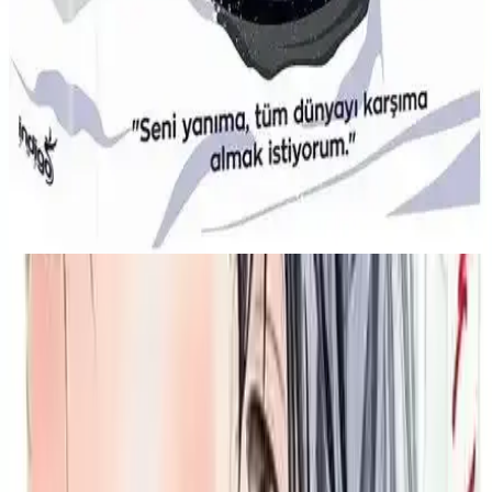
Slimcase, Nijerya'nın Shaku Shaku dansı ve enerjik rap tarzıyla
gençler arasında popüler. D'banj gibi isimlerle işbirlikleri ve dijital
platformlardaki aktifliğiyle müzik sahnesinde öne çıkıyor.
Beyza Alkoç'un Kar Küresi ve Sınır Kitaplarının
Karşılaştırması 2021 Yayınları
İndigo Kitap tarafından yayımlanan Beyza Alkoç'un Kar Küresi ve
Sınır kitapları, içerik ve kalite açısından karşılaştırılarak, okuyucu
tercihleri ve geri bildirimleri özetlenmiştir.
Hikayenin Temel Temaları ve
Karakterler
Futaba’nın Yeni Başlangıcı
Futaba, yeni okul yılıyla birlikte hem arkadaşlık hem de kişisel
gelişimi adına büyük adımlar atmaya çalışır. Lise hayatına uyum
sağlamak ve yeni arkadaşlıklar kurmak onun en büyük hedefidir.
Ancak, bu süreçte karşılaştığı zorluklar ve duygusal iniş çıkışlar,
karakterin büyümesine katkı sağlar.