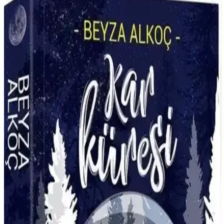
Yeniden Popülerleşmesi ve Etkileri
Gençler arasında teknolojiden uzaklaşarak analog hobilerin
popülerliği artıyor. Bu hobiler ekonomik, kültürel ve psikolojik
açıdan önem kazanıyor, sosyal bağları güçlendiriyor ve yaratıcılığı
teşvik ediyor.
Malamander ve Shadowghast & Karakasvet
Kitaplarının Karşılaştırması ve Analizi
İki gençlik ve fantastik kurgu kitabı Malamander ile Shadowghast &
Karakasvet'in içerik, tema ve görsel özellikleri detaylı şekilde
karşılaştırıldı.
Gwendy’nin Düğme Kutusu Stephen King ve
Richard Chizmar’ın Gizemli ve Derinlemesine
Hikayesi
Gwendy’nin Düğme Kutusu, gizemli kutu ve güç temalarını işleyen,
Stephen King ve Richard Chizmar’ın ortak çalışmasıyla Türkçe
yayımlanan etkileyici bir roman.
Can Çocuk Dev Şeftali: Gençler İçin Eğlenceli ve