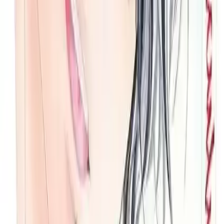
Boyut: Normal Boy
Dil: Türkçe
Cilt Durumu: Ciltsiz
Kullanıcı ve Eleştirmenlerin Yorumları
Gençlik ve edebiyat tutkunları tarafından yüksek puan alan
Gençlik
Yolculuğu Cilt 2
, 4.8 gibi yüksek bir kullanıcı değerlendirmesine
sahiptir. Bu oran, kitabın hikâye anlatımındaki başarısını ve
gençlerin duygularına hitap etme gücünü gösterir. Okuyucular,
özellikle karakter gelişimi ve gerçekçi anlatımı takdir ediyorlar.
Sonuç ve Değerlendirme
Gençlik Yolculuğu Cilt 2
, gençlerin duygusal dünyasına ve büyüme
süreçlerine ışık tutan, samimi ve etkileyici bir eser olarak öne çıkar.
Hikâyedeki karakterlerin derinliği ve olayların gerçekçiliği, kitabı
gençlik edebiyatının önemli parçalarından biri haline getirir. Ayrıca,
kaliteli baskı ve sade tasarımıyla da dikkat çeker. Bu eser, gençlerin
kendilerini ve ilişkilerini keşfetmeleri için güzel bir araçtır, aynı
zamanda gençlik döneminin karmaşık ve anlamlı yolculuğuna ışık