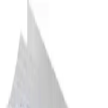
Makaleler
Kategoriler
Hakkımızda
Yazarlar
Ara...
⌘
K
Toggle theme
Ana Sayfa
İlham Veren Yazılar
Gençlik Yolculuğu Cilt 2: Gençlerin Duygusal ve Sosyal
Gelişimini Anlatan Eser
Gerekli Şeyler Yayıncılık'tan Gençlik