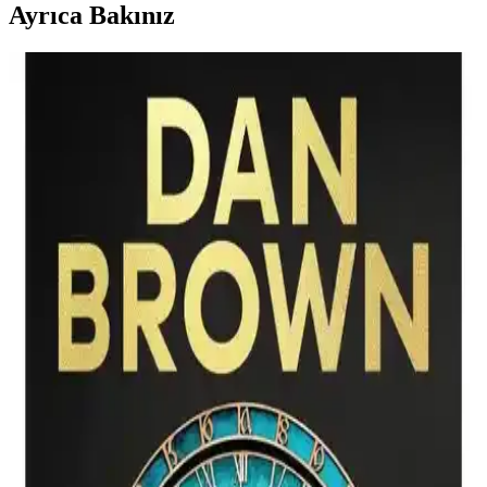
Ayrıca Bakınız
Gwendy’nin Düğme Kutusu Stephen King ve
Richard Chizmar’ın Gizemli ve Derinlemesine
Hikayesi
Gwendy’nin Düğme Kutusu, gizemli kutu ve güç temalarını işleyen,
Stephen King ve Richard Chizmar’ın ortak çalışmasıyla Türkçe
yayımlanan etkileyici bir roman.
İndigo Kitap Yayınları: Aslı Arslan Sokak
Nöbetçileri ve Karantina İkinci Perde
Karşılaştırması
İndigo Kitap'tan çıkan Aslı Arslan Sokak Nöbetçileri ve Karantina
İkinci Perde kitaplarının içerik, fiziksel durum ve kullanıcı
deneyimleri karşılaştırıldı.
İndigo Kitap: Derinlikli ve Gizemli Bir Türk
Edebiyatı Romanı