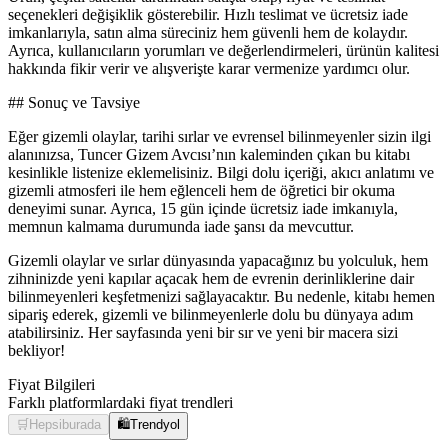
seçenekleri değişiklik gösterebilir. Hızlı teslimat ve ücretsiz iade
imkanlarıyla, satın alma süreciniz hem güvenli hem de kolaydır.
Ayrıca, kullanıcıların yorumları ve değerlendirmeleri, ürünün kalitesi
hakkında fikir verir ve alışverişte karar vermenize yardımcı olur.
## Sonuç ve Tavsiye
Eğer gizemli olaylar, tarihi sırlar ve evrensel bilinmeyenler sizin ilgi
alanınızsa, Tuncer Gizem Avcısı’nın kaleminden çıkan bu kitabı
kesinlikle listenize eklemelisiniz. Bilgi dolu içeriği, akıcı anlatımı ve
gizemli atmosferi ile hem eğlenceli hem de öğretici bir okuma
deneyimi sunar. Ayrıca, 15 gün içinde ücretsiz iade imkanıyla,
memnun kalmama durumunda iade şansı da mevcuttur.
Gizemli olaylar ve sırlar dünyasında yapacağınız bu yolculuk, hem
zihninizde yeni kapılar açacak hem de evrenin derinliklerine dair
bilinmeyenleri keşfetmenizi sağlayacaktır. Bu nedenle, kitabı hemen
sipariş ederek, gizemli ve bilinmeyenlerle dolu bu dünyaya adım
atabilirsiniz. Her sayfasında yeni bir sır ve yeni bir macera sizi
bekliyor!
Fiyat Bilgileri
Farklı platformlardaki fiyat trendleri
🛒
Hepsiburada
🛍️
Trendyol