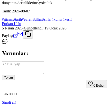
dunyanin-derinliklerine-yolculuk
Tarih:
2026-08-07
#
gizem
#
tarih
#
evren
#
bilim
#
sirlar
#
kultur
#
kesif
Furkan Uslu
5 Nisan 2025
·
Güncellendi:
19 Ocak 2026
Paylaş:
f
𝕏
Yorumlar:
Yorum
0
Beğen
146
.00
TL
Şimdi al!