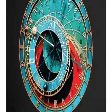
İndigo Kitap, trajik yaşam öyküsü ve gizemli olaylarıyla Türk
edebiyatında özgün bir roman. Derin karakter analizleri ve
sürükleyici anlatımıyla okuyuculara unutulmaz bir edebi deneyim
sunuyor.
Ephesus Yayınları Çemberin Altında Serisi Ciltli
Kitaplar Macera ve Gizem Temalı
Ephesus Yayınları'nın Çemberin Altında serisi, dayanıklı ciltli
kapakları ve zengin içerikleriyle macera ve gizem tutkunlarına hitap
eder. Bağımsız yapısı ve yüksek kullanıcı memnuniyetiyle öne çıkar.
İndigo Kitap Sokak Nöbetçileri 1-2-3-4 Roman Seti
Aşk ve Macera Temalı Ciltli Koleksiyon
İndigo Kitap tarafından yayımlanan Aslı Arslan'ın roman seti, aşk,
dostluk ve gizem temalarını işleyen, yüksek kaliteli ciltli ve detaylı
içerik sunan koleksiyon ürünüdür.
Tiamat ve Vatikan Şövalyeleri: Karşılaştırmalı
Kitap Analizi ve Özellikleri
Tiamat ve Vatikan Şövalyeleri kitaplarının içerik, dil, baskı ve
kullanıcı yorumları açısından detaylı karşılaştırması, okuyuculara