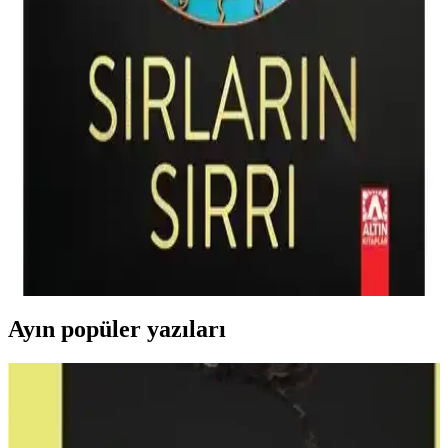
seçim yapmada rehberlik sağlar.
Fedailerin Kalesi Alamut: Tarih, Gizem ve İnsan
Doğasının Derinliklerine Yolculuk
Tarih ve gizem dolu Alamut romanı, fedailerin inanç ve sadakat
temalarını işleyerek insan doğasının karmaşık yönlerini anlatıyor.
Dan Brown'un Sırların Sırrı Ciltli Romanı: Gizem
ve Bilimin Buluştuğu Detaylı Eser
Dan Brown'un Sırların Sırrı (Ciltli) kitabı, gizem ve bilim temalarını
iç içe geçirerek 600 sayfa boyunca sürükleyici bir okuma deneyimi
sunuyor.
Ayın popüler yazıları