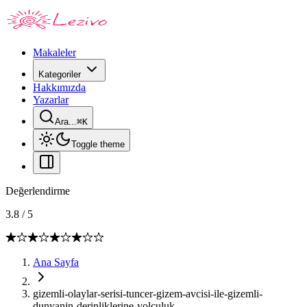
Makaleler
Kategoriler
Hakkımızda
Yazarlar
Ara...
⌘
K
Toggle theme
Değerlendirme
3.8
/
5
Ana Sayfa
gizemli-olaylar-serisi-tuncer-gizem-avcisi-ile-gizemli-
dunyanin-derinliklerine-yolculuk