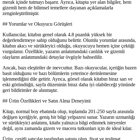
merak içinde tutmayı başarır. Ayrıca, kitapta yer alan bilgiler, hem
gizemli hem de bilimsel temellere dayanan açıklamalarla
zenginleştirilmiştir.
## Yorumlar ve Okuyucu Görüşleri
Kullanıcılar, kitabın genel olarak 4.8 puanlık yüksek bir
değerlendirmeye sahip olduğunu belirtir. Olumlu yorumlar arasında,
kitabın akıcı ve sürükleyici olduğu, okuyucuyu hemen içine çektiği
vurgulanır. Özellikle, yazarın anlatımındaki canlılık ve gizemli
olayların anlatımındaki detaylar övgüyle bahsedilir.
Ancak, bazı eleştiriler de mevcuttur. Bazı okuyucular, içeriğin bazen
basit olduğunu ve bazı bölümlerin yeterince derinlemesine
işlenmediğini dile getirir. Ayrıca, görsel olarak kitabın biraz sarı ve
eski göründüğü, sayfa düzeninin biraz daha iyi olabileceği yönünde
geri bildirimler de alınmıştır.
## Ürün Özellikleri ve Satın Alma Deneyimi
Kitap, normal boy ebatında olup, toplamda 201-250 sayfa arasında
değişen içeriğiyle, geniş bir bilgi yelpazesi sunar. Yazarın uzmanlığı
ve sürükleyici anlatımı, kitabı yalnızca bilgi edinmek isteyenler
değil, aynı zamanda gizem ve macera tutkunları için de ideal kılar.
Ürün, çeşitli satıcılar tarafından satışta olup, fiyat ve teslimat