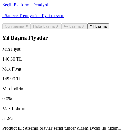
Seçili Platform:
Trendyol
ℹ️ Sadece Trendyol'da fiyat mevcut
Gün başına
✗
Hafta başına
✗
Ay başına
✗
Yıl başına
Yıl Başına Fiyatlar
Min Fiyat
146.30
TL
Max Fiyat
149.99
TL
Min İndirim
0.0
%
Max İndirim
31.9
%
Product ID:
gizemli-olaylar-serisi-tuncer-gizem-avcisi-ile-gizemli-