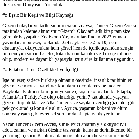
ile Gizem Dünyasına Yolculuk
## Eşsiz Bir Keşif ve Bilgi Kaynağı
Gizemli olaylar ve tarihi sırlar merakınızdaysa, Tuncer Gizem Avcısı
tarafından kaleme alınmıştır *Gizemli Olaylar* adlı kitap tam size
göre bir başyapıttır. Yediveren Yayınları tarafından 2022 yılında
yayımlanan bu eser, toplamda 224 sayfa ve 13,5 x 19,5 cm
ebatlarıyla, okuyuculara hem görsel hem de içerik açısından zengin
bir deneyim sunar. Üstelik, kitap karton kapaklı ve Türkçe dilinde
olup, modern ve dayanıklı yapısıyla uzun süre kullanıma uygundur.
## Kitabın Temel Özellikleri ve İçeriği
İşte bu eser, sadece bir kitap olmanın ötesinde, insanlık tarihinin en
gizemli ve merak uyandırıcı konularını derinlemesine inceler.
Kaybolan kadim sırların gün yüzüne çıkışını konu alan bu kitapta,
Atlantis’in Türkiye’de olup olmadığı, yerin 7 kat altında yaşayan
gizemli topluluklar ve Allah’ın renk ve sayılara verdiği gizemler gibi
pek çok sıradışı konu ele alınır. Ayrıca, yaşamın kökeni ve ölüm
sonrası yaşam gibi evrensel sorular da kitapta geniş yer tutar.
Yazar Tuncer Gizem Avcısı, sürükleyici anlatımıyla okuyucuyu
adeta zaman ve mekân ötesine taşıyarak, kâinatın derinliklerine bir
yolculuğa çıkarır. Kitabın anlatım üslubu akıcıdır ve okuru sürekli