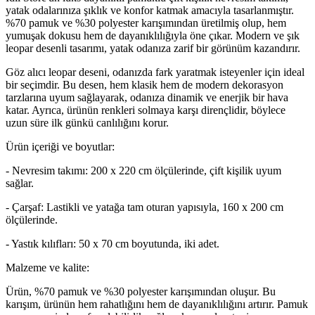
yatak odalarınıza şıklık ve konfor katmak amacıyla tasarlanmıştır.
%70 pamuk ve %30 polyester karışımından üretilmiş olup, hem
yumuşak dokusu hem de dayanıklılığıyla öne çıkar. Modern ve şık
leopar desenli tasarımı, yatak odanıza zarif bir görünüm kazandırır.
Göz alıcı leopar deseni, odanızda fark yaratmak isteyenler için ideal
bir seçimdir. Bu desen, hem klasik hem de modern dekorasyon
tarzlarına uyum sağlayarak, odanıza dinamik ve enerjik bir hava
katar. Ayrıca, ürünün renkleri solmaya karşı dirençlidir, böylece
uzun süre ilk günkü canlılığını korur.
Ürün içeriği ve boyutlar:
- Nevresim takımı: 200 x 220 cm ölçülerinde, çift kişilik uyum
sağlar.
- Çarşaf: Lastikli ve yatağa tam oturan yapısıyla, 160 x 200 cm
ölçülerinde.
- Yastık kılıfları: 50 x 70 cm boyutunda, iki adet.
Malzeme ve kalite:
Ürün, %70 pamuk ve %30 polyester karışımından oluşur. Bu
karışım, ürünün hem rahatlığını hem de dayanıklılığını artırır. Pamuk