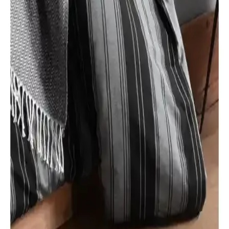
desen ve özelliklerde farklılıklar gösteriyor, konfor ve stil arayanlara
uygun seçenekler sunuyor.
Formeya Nevresim Takımları Karşılaştırması: Kalite
ve Konfor Analizi
Formeya'nın iki farklı nevresim takımı, kalite, konfor ve kullanıcı
deneyimleriyle detaylı karşılaştırıldı. Pamuklu ve polyester karışımlı
ürünlerin özellikleri, bakım talimatları ve kullanıcı yorumlarıyla ilgili
bilgiler sunuluyor.
Valoroso Tekstil Çift Kişilik Çizgili Saten Nevresim
Takımı Yatak Odası Şıklığı ve Konforu
Modern çizgili tasarımı ve %80 pamuk, %20 polyester içeriğiyle
dayanıklı ve şık nevresim takımı, rahat uyku ve zarif dekorasyon
sağlar.
My Story ve Valezium Başak Çift Kişilik Nevresim
Takımları Karşılaştırması
İki popüler çift kişilik nevresim takımı olan My Story Lastikli
Çarşaflı ve Valezium Başak'ı detaylı şekilde karşılaştırıyoruz.
Tasarım, kumaş kalitesi ve dayanıklılık gibi özellikleriyle seçim