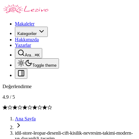
Makaleler
Kategoriler
Hakkımızda
Yazarlar
Ara...
⌘
K
Toggle theme
Değerlendirme
4.9
/
5
Ana Sayfa
idil-store-leopar-desenli-cift-kisilik-nevresim-takimi-modern-
ve-dayanikli-tasarim