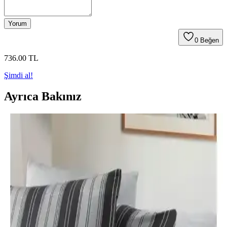
Yorum
0
Beğen
736
.00
TL
Şimdi al!
Ayrıca Bakınız
1970'ler Madras Ekose Nevresim Kumaşından 6
Panelli Beyzbol Şapkaları Tasarımı ve
Sürdürülebilirliği
1970'ler madras ekose nevresim kumaşından yapılan 6 panelli
beyzbol şapkaları, özgün tasarım ve sürdürülebilirlik anlayışını
birleştirerek tekstil atıklarını azaltıyor ve şıklık sunuyor.
2025'te Deco Bianca Nevresim Takımlarıyla Yatak
Odanızda Fark Yaratın