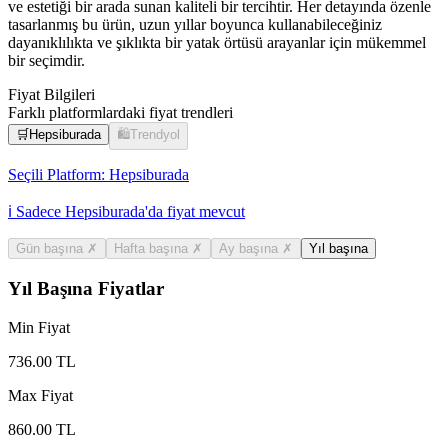
ve estetiği bir arada sunan kaliteli bir tercihtir. Her detayında özenle
tasarlanmış bu ürün, uzun yıllar boyunca kullanabileceğiniz
dayanıklılıkta ve şıklıkta bir yatak örtüsü arayanlar için mükemmel
bir seçimdir.
Fiyat Bilgileri
Farklı platformlardaki fiyat trendleri
🛒
Hepsiburada
🛍️
Trendyol
Seçili Platform:
Hepsiburada
ℹ️ Sadece Hepsiburada'da fiyat mevcut
Gün başına
✗
Hafta başına
✗
Ay başına
✗
Yıl başına
Yıl Başına Fiyatlar
Min Fiyat
736.00
TL
Max Fiyat
860.00
TL