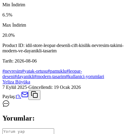
Min İndirim
6.5
%
Max İndirim
20.0
%
Product ID:
idil-store-leopar-desenli-cift-kisilik-nevresim-takimi-
modern-ve-dayanikli-tasarim
Tarih:
2026-08-06
#
nevresim
#
yatak-ortusu
#
pamuklu
#
leopar-
deseni
#
dayanikli
#
modern-tasarim
#
kullanici-yorumlari
Yeliza Büyüka
7 Eylül 2025
·
Güncellendi:
19 Ocak 2026
Paylaş:
f
𝕏
Yorumlar: