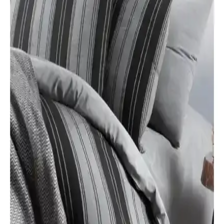
Deco Bianca ile yatak odanızda şıklık ve konforu yakalayın. Kaliteli
nevresim takımlarını hemen inceleyin!
Taç Lisanslı Barbie Çek Canlandırır Nevresim
Takımı: Renkli ve Dayanıklı Çocuk Yatak Seti
Taç lisanslı Barbie nevresim takımı, canlı renkler ve yüksek kalite
pamuklu malzemeleriyle çocuklar için ideal, pratik bakım
özellikleriyle öne çıkan yatak setidir.
Madame Coco Orpen ve Sona Çift Kişilik Nevresim
Takımları Karşılaştırması
İki popüler Madame Coco nevresim takımı olan Orpen ve Sona'nın
özellikleri, kullanıcı yorumları ve karşılaştırmasıyla en uygun seçimi
yapın.
Yataş Bedding Malin ve Pamena Çift Kişilik
Nevresim Setleri Karşılaştırması
Yataş Bedding'in Malin ve Pamena nevresim setleri, kaliteli pamuk
ve şık tasarımlarıyla öne çıkıyor. Her iki ürün de çift kişilik olup,