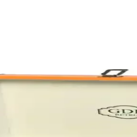
zleri İçin Uygun Spor Aleti
diyo egzersizleri için ideal, dayanıklı ve taşınabilir bir spor ekipmanıdı
Günlük Notlar ve Yaratıcı Çalışmalar İçin
le günlük notlar ve projeler için ideal, dayanıklı kapak ve spiral yapısıyla
laştırması: Özellikler ve Kullanıcı Yorumları
es kalitesi ve kullanım özelliklerini karşılaştırıyoruz, ihtiyaçlarınız
 ve Öğretici Bir Eğitim Aracı
, dayanıklı ve renkli tasarımıyla iki taraflı kullanımıyla öne çıkan eğitim