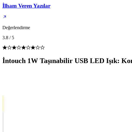
İlham Veren Yazılar
Değerlendirme
3.8
/
5
İntouch 1W Taşınabilir USB LED Işık: K