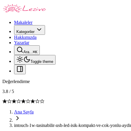
Makaleler
Kategoriler
Hakkımızda
Yazarlar
Ara...
⌘
K
Toggle theme
Değerlendirme
3.8
/
5
Ana Sayfa
intouch-1w-tasinabilir-usb-led-isik-kompakt-ve-cok-yonlu-ay