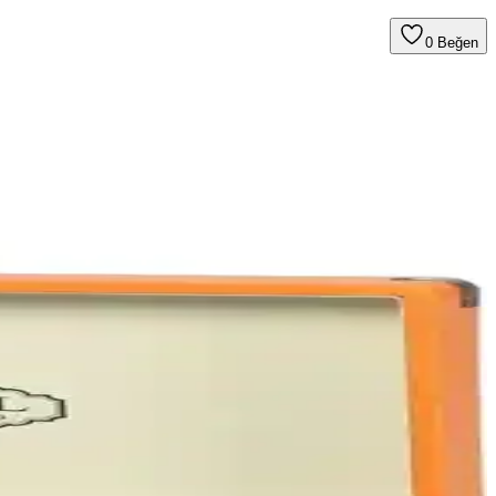
0
Beğen
r. Farklı uzunluk seçenekleriyle kullanım kolaylığı sağlar.
 kullanımı kolay, çeşitli renk seçenekleri sunar.
a uygun en iyi plak çalar seçimini yapmanıza yardımcı oluyoruz.
 setidir.