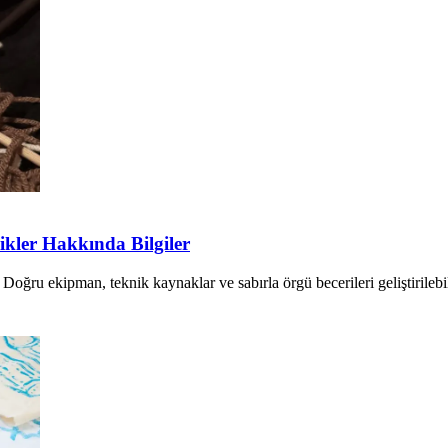
kler Hakkında Bilgiler
oğru ekipman, teknik kaynaklar ve sabırla örgü becerileri geliştirilebilir