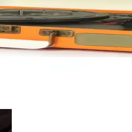
0 cm İşlevsel ve Estetik Tasarım
ve şık tasarımıyla kullanım kolaylığı sağlar, farklı ihtiyaçlara uygun çift
anıklı Organize Edici Defter
emeleriyle günlük planlama ve not alma ihtiyaçlarını karşılar, yaratıcılığ
rşılaştırması: Tasarım, Ses ve Fonksiyonlar
ses kalitesi ve fonksiyonellik açısından karşılaştırmasıyla, ihtiyaçlar
zelliklerle Taşınabilir Müzik Deneyimi
 bir araya getirerek taşınabilir ve yüksek kaliteli müzik deneyimi su