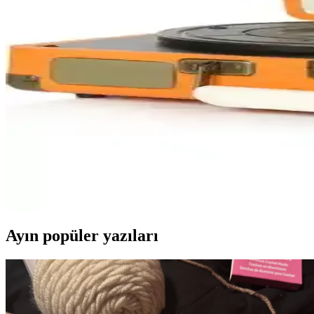
Decolfin Çift Taraflı Ahşap Ayaklı Yazı Tahtası 48x10
Decolfin çift taraflı ahşap yazı tahtası, 48x100 cm ölçüsüyle dayanıklı 
Apeirona Limitless Art Günlük Planlayıcı: Şık ve Day
Apeirona Limitless Art Günlük Planlayıcı, şık tasarımı ve dayanıklı malz
Mikado Nostalgia MN-101 ve Record Master TT249 Ka
Mikado Nostalgia MN-101 ve Record Master TT249 modellerinin tasarım, 
GDL Retro Çanta Pikap T317B: Nostaljik ve Modern Ö
GDL Retro Çanta Pikap T317B, nostaljik görünüm ve modern teknolojiyi
Ayın popüler yazıları