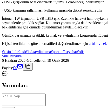
- USB girişlerinin bazı cihazlarda uyumsuz olabileceği belirtilmiştir
- USB kısmının sallanması, kullanım sırasında dikkat gerektirebilir
İntouch 1W taşınabilir USB LED ışık, özellikle hareket halindeyken ay
seyahatlerde pratiklik sağlar. Kullanıcı yorumlarıyla da desteklenen 
beklentilerini göz önünde bulundurması faydalı olacaktır.
Günlük yaşamınıza pratiklik katmak ve aydınlatma konusunda güvenilir
Kişisel tercihlerine göre alternatifleri değerlendirmek için
artılar ve eks
#
tasinabilir
#
usb
#
led
#
aydinlatma
#
portatif
#
seyahat
#
ofis
Şule Büyüka
6 Haziran 2025
·
Güncellendi:
19 Ocak 2026
Paylaş:
f
𝕏
Yorumlar: