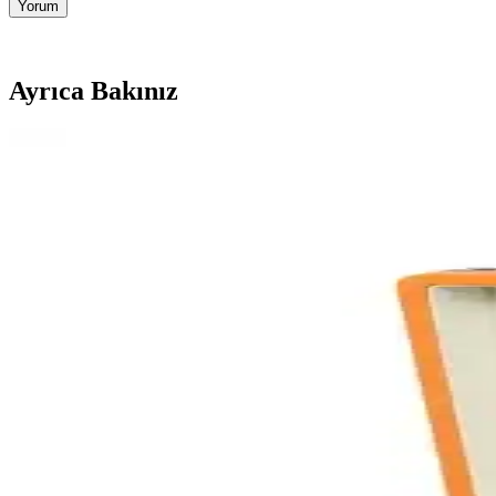
Yorum
Ayrıca Bakınız
Alpanya Atlama İpi ile Kardiyo ve Yağ Yakma Egzersi
Alpanya Atlama İpi, renkli tasarımı ve hafif yapısıyla yağ yakma ve kar
AKILLICA 2'li Çizgili Defter Seti: Şık ve Kullanışlı 
AKILLICA'nın çiftli çizgili defter seti, şık tasarımı ve taşınabilirliğiy
Crosley Vintage Bluetooth ve Lenco LS-10 Pikap Karşı
Crosley Vintage Bluetooth ve Lenco LS-10 pikap modellerinin tasarım, s
Noki Çift Taraflı Yazı Tahtası Çocuklar İçin Eğlenceli
Noki çift taraflı yazı tahtası, çocukların eğlenerek öğrenmesini sağlayan