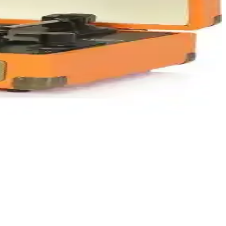
 yüzey özelliğiyle öne çıkar.
ı teşvik eder ve taşınabilirliği ile öne çıkar.
ınıza en uygun plak çalar seçimini yapabilirsiniz.
nar.