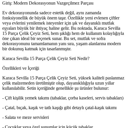
Giriş: Modern Dekorasyonun Vazgeçilmez Parçası
Ev dekorasyonunda sadece estetik değil, aynı zamanda
fonksiyonellik de büyük önem taşır. Özellikle yeni evlenen çiftler
veya evlerini yenilemek isteyenler için şık ve dayanıklı mutfak
eşyaları büyük bir ihtiyaç haline gelir. Bu noktada, Karaca Sevilla
15 Parça Çelik Çeyiz Seti, hem şıklığı hem de kullanım kolaylığıyla
öne çıkan ideal bir seçenek sunar. Bu set, mutfak ve sofra
dekorasyonunu tamamlamanın yanı sıra, yaşam alanlarına modern
bir dokunuş katmak için tasarlanmıştır.
Karaca Sevilla 15 Parça Çelik Çeyiz Seti Nedir?
Özellikleri ve İçeriği
Karaca Sevilla 15 Parça Çelik Çeyiz Seti, yüksek kaliteli paslanmaz
çelik malzemeden üretilmiştir olup, dayanıklılığıyla uzun yıllar
kullanılabilir. Setin içeriğinde genellikle şu ürünler bulunur:
- Çift kişilik yemek takımı (tabaklar, çorba kaseleri, servis tabakları)
- Çatal, bıçak, kaşık ve tatlı kaşığı gibi detaylı çatal-kaşık takımı
- Salata ve meze servisleri
- Çocuklar veya özel sunumlar için küçük tabaklar