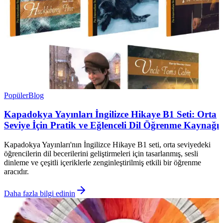
Popüler
Blog
Kapadokya Yayınları İngilizce Hikaye B1 Seti: Orta
Seviye İçin Pratik ve Eğlenceli Dil Öğrenme Kaynağı
Kapadokya Yayınları'nın İngilizce Hikaye B1 seti, orta seviyedeki
öğrencilerin dil becerilerini geliştirmeleri için tasarlanmış, sesli
dinleme ve çeşitli içeriklerle zenginleştirilmiş etkili bir öğrenme
aracıdır.
Daha fazla bilgi edinin