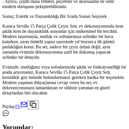
- Ayrıca, çeşitli masa örtüleri, peçeteler ve aksesuarlar ile setin
modern duruşunu pekiştirebilirsiniz.
Sonuç: Estetik ve Dayanıklılığı Bir Arada Sunan Seçenek
Karaca Sevilla 15 Parça Çelik Çeyiz Seti, ev dekorasyonunda hem
şıklık hem de dayanıklılık arayanlar için mükemmel bir tercihtir.
Modern tasarımıyla, mutfak ve sofralarınıza sofistike bir hava
katarken, uzun ömürlü yapısı sayesinde yıl boyunca ilk günkü
parlaklığını korur. Bu set, sadece bir çeyiz ürünü değil, aynı
zamanda evinizin dekorasyonuna zarif bir dokunuş yapacak
sofistike bir detaydır.
Evinizde, mutfağınız veya sofralarınızda şıklık ve fonksiyonelliği bir
arada arıyorsanız, Karaca Sevilla 15 Parça Çelik Çeyiz Seti,
kesinlikle göz önünde bulundurmanız gereken harika bir seçenektir.
Modern yaşamın ihtiyaçlarına cevap veren bu set, ev
dekorasyonunuzu tamamlayan ve stilinizi yansıtan en güzel
detaylardan biri olacaktır.
Paylaş:
f
𝕏
Yorumlar: