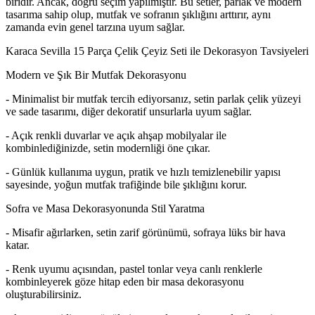
biridir. Ancak, doğru seçim yapılmıştır. Bu setler, parlak ve modern
tasarıma sahip olup, mutfak ve sofranın şıklığını arttırır, aynı
zamanda evin genel tarzına uyum sağlar.
Karaca Sevilla 15 Parça Çelik Çeyiz Seti ile Dekorasyon Tavsiyeleri
Modern ve Şık Bir Mutfak Dekorasyonu
- Minimalist bir mutfak tercih ediyorsanız, setin parlak çelik yüzeyi
ve sade tasarımı, diğer dekoratif unsurlarla uyum sağlar.
- Açık renkli duvarlar ve açık ahşap mobilyalar ile
kombinlediğinizde, setin modernliği öne çıkar.
- Günlük kullanıma uygun, pratik ve hızlı temizlenebilir yapısı
sayesinde, yoğun mutfak trafiğinde bile şıklığını korur.
Sofra ve Masa Dekorasyonunda Stil Yaratma
- Misafir ağırlarken, setin zarif görünümü, sofraya lüks bir hava
katar.
- Renk uyumu açısından, pastel tonlar veya canlı renklerle
kombinleyerek göze hitap eden bir masa dekorasyonu
oluşturabilirsiniz.