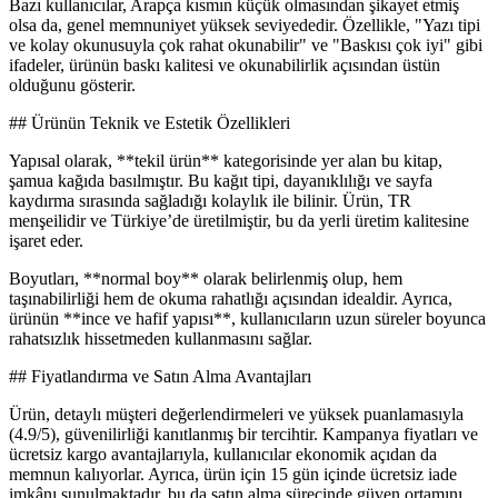
Bazı kullanıcılar, Arapça kısmın küçük olmasından şikayet etmiş
olsa da, genel memnuniyet yüksek seviyededir. Özellikle, "Yazı tipi
ve kolay okunusuyla çok rahat okunabilir" ve "Baskısı çok iyi" gibi
ifadeler, ürünün baskı kalitesi ve okunabilirlik açısından üstün
olduğunu gösterir.
## Ürünün Teknik ve Estetik Özellikleri
Yapısal olarak, **tekil ürün** kategorisinde yer alan bu kitap,
şamua kağıda basılmıştır. Bu kağıt tipi, dayanıklılığı ve sayfa
kaydırma sırasında sağladığı kolaylık ile bilinir. Ürün, TR
menşeilidir ve Türkiye’de üretilmiştir, bu da yerli üretim kalitesine
işaret eder.
Boyutları, **normal boy** olarak belirlenmiş olup, hem
taşınabilirliği hem de okuma rahatlığı açısından idealdir. Ayrıca,
ürünün **ince ve hafif yapısı**, kullanıcıların uzun süreler boyunca
rahatsızlık hissetmeden kullanmasını sağlar.
## Fiyatlandırma ve Satın Alma Avantajları
Ürün, detaylı müşteri değerlendirmeleri ve yüksek puanlamasıyla
(4.9/5), güvenilirliği kanıtlanmış bir tercihtir. Kampanya fiyatları ve
ücretsiz kargo avantajlarıyla, kullanıcılar ekonomik açıdan da
memnun kalıyorlar. Ayrıca, ürün için 15 gün içinde ücretsiz iade
imkânı sunulmaktadır, bu da satın alma sürecinde güven ortamını