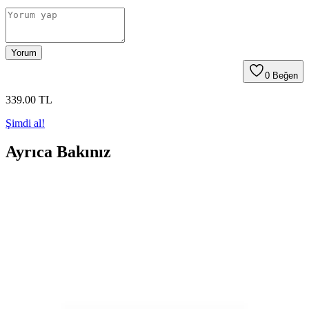
Yorum
0
Beğen
339
.00
TL
Şimdi al!
Ayrıca Bakınız
Ayfa 30 Cüz Kuran Mushafı: Hafız Osman hattı, iki
renkli baskı, Diyanet onaylı
Bu Mushaf, Diyanet onaylı mühürle güven sağlar; Hafız Osman
hattı okunabilirliği ön planda tutar, hareke konumlandırması ve
kırmızı vurgu noktaları tilaveti kolaylaştırır. Fihristli 624 sayfa orta
boy, çanta ile taşınabilir ve korumalıdır.
Ayfa 30 Cüz Büyük Yazılı Kur'an-ı Kerim Seti Dini