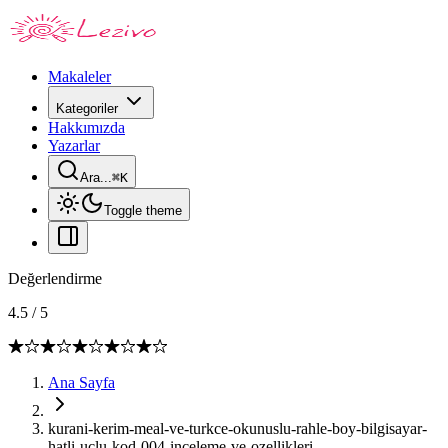
Makaleler
Kategoriler
Hakkımızda
Yazarlar
Ara...
⌘
K
Toggle theme
Değerlendirme
4.5
/
5
Ana Sayfa
kurani-kerim-meal-ve-turkce-okunuslu-rahle-boy-bilgisayar-
hatli-uclu-kod-004-inceleme-ve-ozellikleri