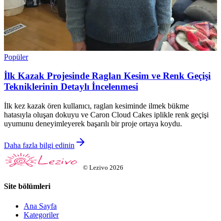
Popüler
İlk Kazak Projesinde Raglan Kesim ve Renk Geçişi
Tekniklerinin Detaylı İncelenmesi
İlk kez kazak ören kullanıcı, raglan kesiminde ilmek bükme
hatasıyla oluşan dokuyu ve Caron Cloud Cakes iplikle renk geçişi
uyumunu deneyimleyerek başarılı bir proje ortaya koydu.
Daha fazla bilgi edinin
©
Lezivo
2026
Site bölümleri
Ana Sayfa
Kategoriler