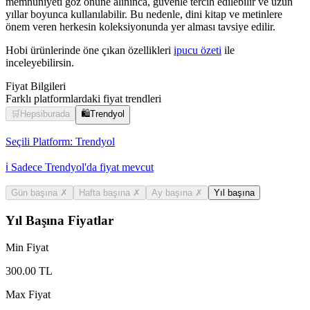
memnuniyeti göz önüne alınınca, güvenle tercih edilebilir ve uzun
yıllar boyunca kullanılabilir. Bu nedenle, dini kitap ve metinlere
önem veren herkesin koleksiyonunda yer alması tavsiye edilir.
Hobi ürünlerinde öne çıkan özellikleri
ipucu özeti
ile
inceleyebilirsin.
Fiyat Bilgileri
Farklı platformlardaki fiyat trendleri
🛒
Hepsiburada
🛍️
Trendyol
Seçili Platform:
Trendyol
ℹ️ Sadece Trendyol'da fiyat mevcut
Gün başına
✗
Hafta başına
✗
Ay başına
✗
Yıl başına
Yıl Başına Fiyatlar
Min Fiyat
300.00
TL
Max Fiyat