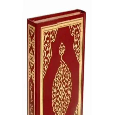
Pratikler ve Öğrenim İçin Uygun
Büyük boy, net yazılarıyla Ayfa 30 Cüz Kur'an-ı Kerim seti,
öğrenenler ve görme güçlüğü çekenler için ideal, taşınabilir, şık ve
fonksiyonel tasarımıyla dini pratiklerinizi kolaylaştırır.
Kendi Kendine 10 Saatte Kur'an Öğrenme Sesli
Kitap Analizi ve Değerlendirmesi
Bu ürün, sesli anlatım teknolojisiyle Kur'an öğrenimini
kolaylaştırıyor. Kullanıcı geri bildirimleri ve geliştirme önerileriyle
daha erişilebilir hale getirilebilir.
Feyzü'l Furkan Kur'an-ı Kerim ve Tefsirli Meal
Ürünü İncelemesi ve Özellikleri
Feyzü'l Furkan, Türkçe Kur'an-ı Kerim ve tefsirli meal içeren,
dayanıklı ve taşınabilir tasarımıyla öne çıkan dini kitap. Kullanıcı
memnuniyeti yüksek, kaliteli ve estetik bir dini kaynak.
Elmalılı Hamdi Yazır'ın Yüce Meali ile Kur'anı
Kerim: Türkçe Anlamlı ve Kullanışlı Dini Metin