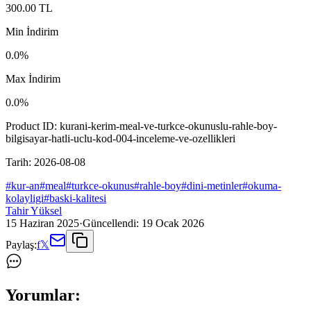
300.00
TL
Min İndirim
0.0
%
Max İndirim
0.0
%
Product ID:
kurani-kerim-meal-ve-turkce-okunuslu-rahle-boy-
bilgisayar-hatli-uclu-kod-004-inceleme-ve-ozellikleri
Tarih:
2026-08-08
#
kur-an
#
meal
#
turkce-okunus
#
rahle-boy
#
dini-metinler
#
okuma-
kolayligi
#
baski-kalitesi
Tahir Yüksel
15 Haziran 2025
·
Güncellendi:
19 Ocak 2026
Paylaş:
f
𝕏
Yorumlar: