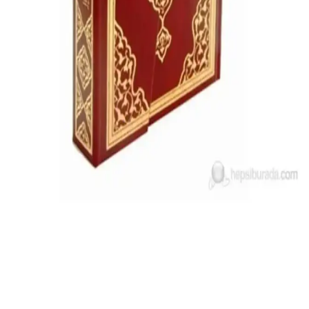
Elmalılı Hamdi Yazır'ın Yüce Meali ile Türkçe Kur'an, rahat
okunabilirlik ve taşınabilirlik sunar. Kaliteli baskı ve tasarımıyla
manevi yolculuğunuzda güvenilir bir kaynak olur.
Merve Yayınları Sesli ve Görsel Kur'an-ı Kerim ile
Dini Bilgilerinizi Geliştirin
Kaliteli materyal ve teknolojik özelliklerle donatılmış Merve
Yayınları'nın sesli ve görsel Kur'an-ı Kerim'i, kolay kullanım ve
yüksek dayanıklılık sunar, dini eğitimde yeni bir deneyim sağlar.
Merve Yayınları Kur'an-ı Kerim Bilgisayar Hatlı
Mavi Rahle Boyu Detaylı İnceleme
Merve Yayınları'nın mavi renkli, bilgisayar hatlı Kur'an-ı Kerim'i,
yüksek kaliteli baskısı ve sesli okuma özelliği ile ibadeti daha
erişilebilir kılıyor.
Kur'an-ı Kerim Bilgisayar Hatlı Rahle Boy ile Dini
İbadetlerinizi Kolaylaştırın
Türkçe içerikli, sesli ve taşınabilir Kur'an-ı Kerim rahle boyu, büyük
yazıları ve teknolojik özellikleriyle kullanıcıların ibadet ve eğitimini