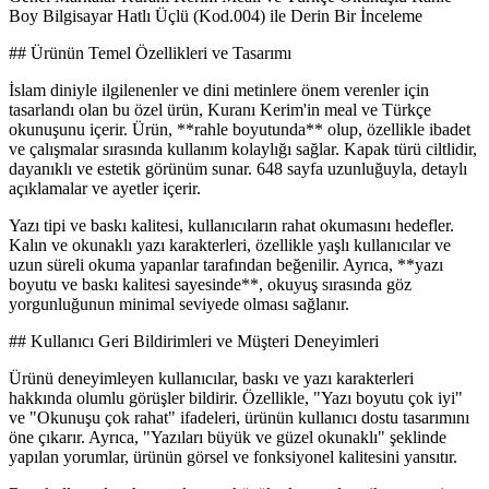
Boy Bilgisayar Hatlı Üçlü (Kod.004) ile Derin Bir İnceleme
## Ürünün Temel Özellikleri ve Tasarımı
İslam diniyle ilgilenenler ve dini metinlere önem verenler için
tasarlandı olan bu özel ürün, Kuranı Kerim'in meal ve Türkçe
okunuşunu içerir. Ürün, **rahle boyutunda** olup, özellikle ibadet
ve çalışmalar sırasında kullanım kolaylığı sağlar. Kapak türü ciltlidir,
dayanıklı ve estetik görünüm sunar. 648 sayfa uzunluğuyla, detaylı
açıklamalar ve ayetler içerir.
Yazı tipi ve baskı kalitesi, kullanıcıların rahat okumasını hedefler.
Kalın ve okunaklı yazı karakterleri, özellikle yaşlı kullanıcılar ve
uzun süreli okuma yapanlar tarafından beğenilir. Ayrıca, **yazı
boyutu ve baskı kalitesi sayesinde**, okuyuş sırasında göz
yorgunluğunun minimal seviyede olması sağlanır.
## Kullanıcı Geri Bildirimleri ve Müşteri Deneyimleri
Ürünü deneyimleyen kullanıcılar, baskı ve yazı karakterleri
hakkında olumlu görüşler bildirir. Özellikle, "Yazı boyutu çok iyi"
ve "Okunuşu çok rahat" ifadeleri, ürünün kullanıcı dostu tasarımını
öne çıkarır. Ayrıca, "Yazıları büyük ve güzel okunaklı" şeklinde
yapılan yorumlar, ürünün görsel ve fonksiyonel kalitesini yansıtır.