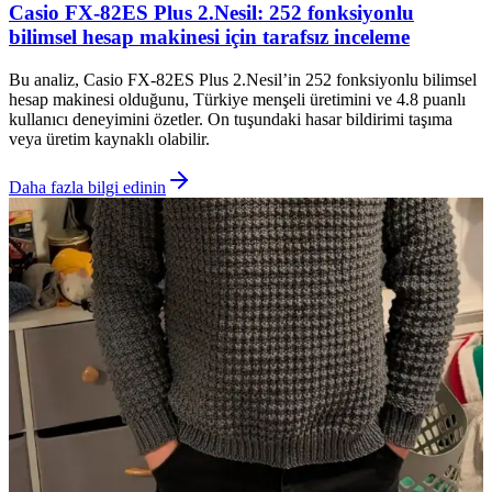
Casio FX-82ES Plus 2.Nesil: 252 fonksiyonlu
bilimsel hesap makinesi için tarafsız inceleme
Bu analiz, Casio FX-82ES Plus 2.Nesil’in 252 fonksiyonlu bilimsel
hesap makinesi olduğunu, Türkiye menşeli üretimini ve 4.8 puanlı
kullanıcı deneyimini özetler. On tuşundaki hasar bildirimi taşıma
veya üretim kaynaklı olabilir.
Daha fazla bilgi edinin