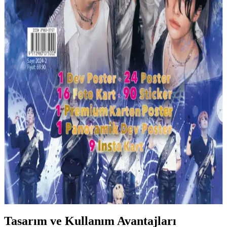
Çocuklar İçin El Yapımı Deri Mermi Taşıma Çantası
ve Güvenlik Önerileri
10 yaş çocuklar için tasarlanan deri mermi çantası, çelik bilyelerin
tehlikeleri ve çevresel etkileriyle birlikte güvenlik önlemleri ve
alternatif mermi seçeneklerini ele alıyor.
Can Çocuk Dev Şeftali: Gençler İçin Eğlenceli ve
Geliştirici Bir Roman Seçeneği
Can Çocuk Dev Şeftali, gençlere uygun, etkileyici ve eğlenceli
hikayesiyle öne çıkan, yüksek değerlendirme alan bir roman. Uygun
fiyat ve kolay taşınabilirliğiyle gençlerin favorisi olmaya aday.
YouTube ve K Star Dergi: Dijital Eğlence ve İçerik
Platformlarının Güncel Özellikleri
YouTube ve K Star Dergi, dijital eğlence ve bilgi paylaşımında geniş
içerik yelpazesi sunuyor. Müzik, çocuklar ve eğitim alanlarında özel
uygulamalarla kullanıcı dostu deneyim sağlıyor.
Tasarım ve Kullanım Avantajları