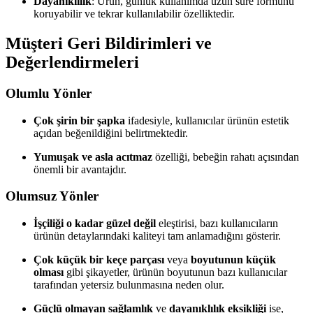
Dayanıklılık
: Ürün, günlük kullanımda uzun süre formunu
koruyabilir ve tekrar kullanılabilir özelliktedir.
Müşteri Geri Bildirimleri ve
Değerlendirmeleri
Olumlu Yönler
Çok şirin bir şapka
ifadesiyle, kullanıcılar ürünün estetik
açıdan beğenildiğini belirtmektedir.
Yumuşak ve asla acıtmaz
özelliği, bebeğin rahatı açısından
önemli bir avantajdır.
Olumsuz Yönler
İşçiliği o kadar güzel değil
eleştirisi, bazı kullanıcıların
ürünün detaylarındaki kaliteyi tam anlamadığını gösterir.
Çok küçük bir keçe parçası
veya
boyutunun küçük
olması
gibi şikayetler, ürünün boyutunun bazı kullanıcılar
tarafından yetersiz bulunmasına neden olur.
Güçlü olmayan sağlamlık
ve
dayanıklılık eksikliği
ise,