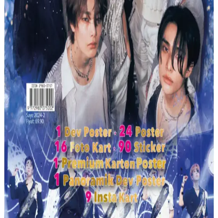
Kalemler Seti İncelemesi
Stabilo'nun sevimli ve fonksiyonel dondurma kalem seti, çocukların
ilgisini çeken tasarımı ve fosforlu özellikleriyle öne çıkıyor.
Kullanım kolaylığı ve eğlenceli görsel detaylar sunar.
Çocuklar İçin El Yapımı Deri Mermi Taşıma Çantası
ve Güvenlik Önerileri
10 yaş çocuklar için tasarlanan deri mermi çantası, çelik bilyelerin
tehlikeleri ve çevresel etkileriyle birlikte güvenlik önlemleri ve
alternatif mermi seçeneklerini ele alıyor.
Can Çocuk Dev Şeftali: Gençler İçin Eğlenceli ve
Geliştirici Bir Roman Seçeneği
Can Çocuk Dev Şeftali, gençlere uygun, etkileyici ve eğlenceli
hikayesiyle öne çıkan, yüksek değerlendirme alan bir roman. Uygun
fiyat ve kolay taşınabilirliğiyle gençlerin favorisi olmaya aday.
YouTube ve K Star Dergi: Dijital Eğlence ve İçerik
Platformlarının Güncel Özellikleri