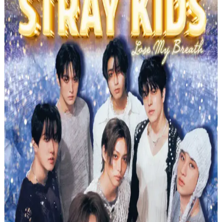
E-LİFE HOME Çocuk Pateni Ayarlanabilir ve
Dayanıklı Alüminyum Gövdeyle Güvenli Kullanım
E-LİFE HOME çocuk pateni, ayarlanabilir yapısı ve dayanıklı
alüminyum gövdesiyle büyüyen ayaklara uygun, güvenli ve
eğlenceli bir spor deneyimi sunar.
Decathlon Mavi Turuncu Çocuk Yüzücü Gözlüğü
Güvenli ve Konforlu Yüzme Deneyimi İçin
Decathlon'un çocuklar için tasarladığı mavi turuncu yüzücü
gözlüğü, UV koruması, su geçirmezlik ve ayarlanabilir yapısıyla
güvenli ve konforlu yüzme sağlar.
Bigpoint Jel Mum Boya Fosforlu 5 Renk Güvenli ve
Yaratıcı Boyama Deneyimi
Bigpoint Jel Mum Boya Fosforlu 5 Renk, güvenli, parlak ve
fosforlu renkleriyle çocuklar ve sanatçılar için ideal, kolay kullanım
sağlayan pratik ve güvenli boyama setidir.
Stabilo Dondurma Sevimli Havuç ve Mini Fosforlu