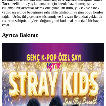
Tacı
, özellikle 1. yaş kutlamaları için özenle hazırlanmış, şık ve
kullanışlı bir aksesuar olarak öne çıkar. Bu ürün, yüksek ve esnek
yapısı sayesinde bebeğinize rahatlıkla takılabilir ve gün boyu konfor
sağlar. Ürün, tül çiçeklerle süslenmiş ve 1 yazısı ile dikkat çekici bir
tasarıma sahiptir, böylece doğum günü kutlamalarına özel bir hava
katar.
Ayrıca Bakınız
Çocuklar İçin Anemone Kazak: Renkli Örgü
Teknikleri ve Tasarım İpuçları
Anemone Kazak örneği üzerinden çocuklar için renkli örgü
projelerinde kullanılan teknikler, renk seçimi ve oversize tasarımın
önemi anlatılıyor. Öğrenme süreci ve kişiselleştirme detayları ele
alınıyor.
E-LİFE HOME Çocuk Pateni Ayarlanabilir ve
Dayanıklı Alüminyum Gövdeyle Güvenli Kullanım
E-LİFE HOME çocuk pateni, ayarlanabilir yapısı ve dayanıklı
alüminyum gövdesiyle büyüyen ayaklara uygun, güvenli ve