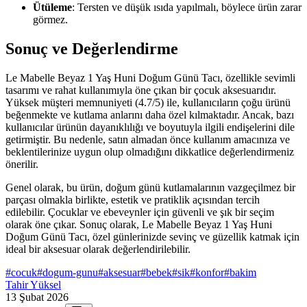
Ütüleme
: Tersten ve düşük ısıda yapılmalı, böylece ürün zarar
görmez.
Sonuç ve Değerlendirme
Le Mabelle Beyaz 1 Yaş Huni Doğum Günü Tacı, özellikle sevimli
tasarımı ve rahat kullanımıyla öne çıkan bir çocuk aksesuarıdır.
Yüksek müşteri memnuniyeti (4.7/5) ile, kullanıcıların çoğu ürünü
beğenmekte ve kutlama anlarını daha özel kılmaktadır. Ancak, bazı
kullanıcılar ürünün dayanıklılığı ve boyutuyla ilgili endişelerini dile
getirmiştir. Bu nedenle, satın almadan önce kullanım amacınıza ve
beklentilerinize uygun olup olmadığını dikkatlice değerlendirmeniz
önerilir.
Genel olarak, bu ürün, doğum günü kutlamalarının vazgeçilmez bir
parçası olmakla birlikte, estetik ve pratiklik açısından tercih
edilebilir. Çocuklar ve ebeveynler için güvenli ve şık bir seçim
olarak öne çıkar. Sonuç olarak, Le Mabelle Beyaz 1 Yaş Huni
Doğum Günü Tacı, özel günlerinizde sevinç ve güzellik katmak için
ideal bir aksesuar olarak değerlendirilebilir.
#
cocuk
#
dogum-gunu
#
aksesuar
#
bebek
#
sik
#
konfor
#
bakim
Tahir Yüksel
13 Şubat 2026