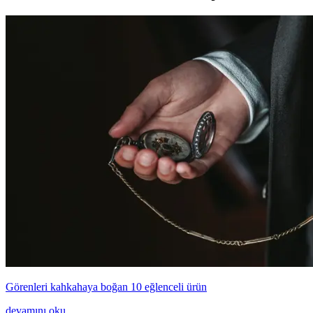
Görenleri kahkahaya boğan 10 eğlenceli ürün
devamını oku