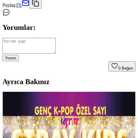
Paylaş:
f
𝕏
Yorumlar:
Yorum
0
Beğen
Ayrıca Bakınız
Çocuklar İçin Anemone Kazak: Renkli Örgü
Teknikleri ve Tasarım İpuçları
Anemone Kazak örneği üzerinden çocuklar için renkli örgü
projelerinde kullanılan teknikler, renk seçimi ve oversize tasarımın
önemi anlatılıyor. Öğrenme süreci ve kişiselleştirme detayları ele
alınıyor.