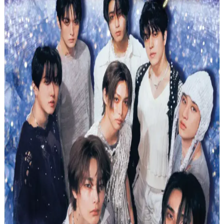
eğlenceli bir spor deneyimi sunar.
Decathlon Mavi Turuncu Çocuk Yüzücü Gözlüğü
Güvenli ve Konforlu Yüzme Deneyimi İçin
Decathlon'un çocuklar için tasarladığı mavi turuncu yüzücü
gözlüğü, UV koruması, su geçirmezlik ve ayarlanabilir yapısıyla
güvenli ve konforlu yüzme sağlar.
Bigpoint Jel Mum Boya Fosforlu 5 Renk Güvenli ve
Yaratıcı Boyama Deneyimi
Bigpoint Jel Mum Boya Fosforlu 5 Renk, güvenli, parlak ve
fosforlu renkleriyle çocuklar ve sanatçılar için ideal, kolay kullanım
sağlayan pratik ve güvenli boyama setidir.
Stabilo Dondurma Sevimli Havuç ve Mini Fosforlu
Kalemler Seti İncelemesi
Stabilo'nun sevimli ve fonksiyonel dondurma kalem seti, çocukların
ilgisini çeken tasarımı ve fosforlu özellikleriyle öne çıkıyor.
Kullanım kolaylığı ve eğlenceli görsel detaylar sunar.