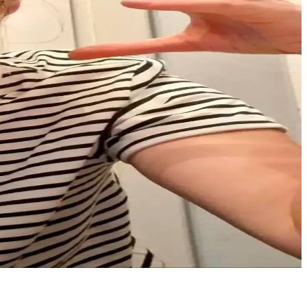
iyle makrome çantalar öne çıkıyor.
klılık ve estetik sağlandı.
ullanımı ve üretim süresi detaylarıyla ele alınır.
kişiselleştirilebilir ve makrome giyim ile aksesuarlarda da kullanılır.
san yaratıcılığı ve sabrı, bu sürecin merkezinde yer aldı.