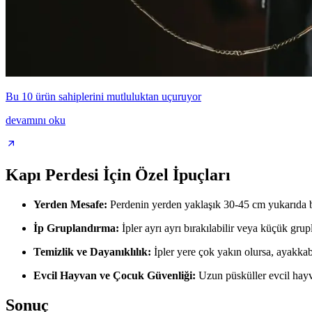
Bu 10 ürün sahiplerini mutluluktan uçuruyor
devamını oku
Kapı Perdesi İçin Özel İpuçları
Yerden Mesafe:
Perdenin yerden yaklaşık 30-45 cm yukarıda bit
İp Gruplandırma:
İpler ayrı ayrı bırakılabilir veya küçük gru
Temizlik ve Dayanıklılık:
İpler yere çok yakın olursa, ayakkabı,
Evcil Hayvan ve Çocuk Güvenliği:
Uzun püsküller evcil hayva
Sonuç