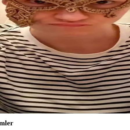
Teknikleriyle Başarıya Ulaşmak
ve dayanıklılığı bir araya getiriyor. Tasarım önerileri ve hediye değer
asarımı ve Teknikleri
kaları ve spiral düğümlerle oluşturuldu. İpler ateşle temizlenerek dayanı
i ve Dayanıklılık İpuçları
üreci ile öne çıkar. Pamuk ve polyester ipliklerin dayanıklılığı, astar k
in Temel Bilgiler
sunar. İlk deneyimler öğrenme sürecinin keyifli olduğunu gösterir. İpler 
san Yaratıcılığının Kesişimi
etimi, dört günlük yoğun çalışma ve teknik zorluklarla mümkün oldu. İn
mler