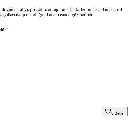
, düğüm sıkılığı, püskül uzunluğu gibi faktörler bu hesaplamada rol
 koşulları da ip uzunluğu planlamasında göz önünde
dür."
0
Beğen