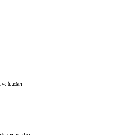
ve İpuçları
leri-ve-ipuclari