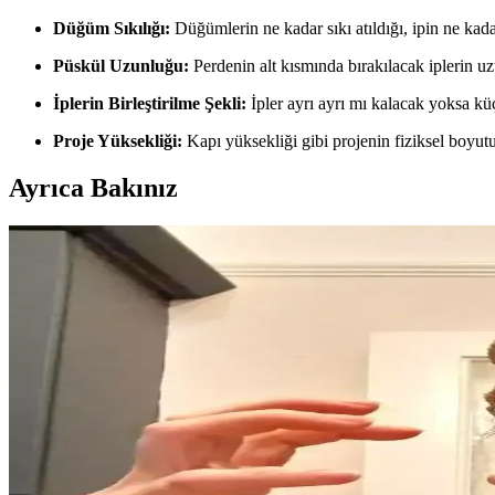
Düğüm Sıkılığı:
Düğümlerin ne kadar sıkı atıldığı, ipin ne kad
Püskül Uzunluğu:
Perdenin alt kısmında bırakılacak iplerin uzu
İplerin Birleştirilme Şekli:
İpler ayrı ayrı mı kalacak yoksa küç
Proje Yüksekliği:
Kapı yüksekliği gibi projenin fiziksel boyut
Ayrıca Bakınız
Makrome ile Ağaç ve Kar Halkası Projesi: Düğüm Tek
Makrome ile ağaç ve kar halkası projelerinde yarım düğüm tekniği ve ya
Wisteria Temalı Makrome Düğün Hediyesi: Teknikler 
Wisteria temalı makrome düğün hediyesi, farklı ip kalınlıkları ve özgün
1960-70'lerde NYC ve Woodstock'ta Tığ İşi Sanatçısı
1960-70'lerde NYC ve Woodstock'ta, maddi zorluklar yaşayan bir annenin