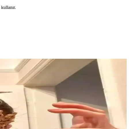
kullanır.
atarak estetik bir sonuç ortaya çıkarır.
arı ve kişiselleştirme yöntemleri ele alınıyor.
nıttığı etkileyici hikayesi ve belgesel potansiyeli.