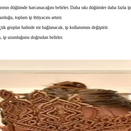
arının düğümde harcanacağını belirler. Daha sıkı düğümler daha fazla ip 
nluğu, toplam ip ihtiyacını artırır.
ük gruplar halinde mi bağlanacak, ip kullanımını değiştirir.
u, ip uzunluğunu doğrudan belirler.
nikleri ve Işıklandırma Yöntemleri
prak eklemeleri doğal görünüm sağlar. Işıklandırma ise esere canlılık k
ve Yaratıcı Tasarım Yaklaşımları
 düğüm teknikleriyle estetik ve anlamlı bir tasarım sunuyor. Proje detayl
nın Sanatsal ve Sosyal Yolculuğu
 tığ işi ve makrome ile ailesini destekleyip sanatını kurumsal alanda ta