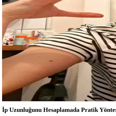
Makrome Çanta Tasarımında Renk Uyumu ve Düğüm 
Makrome çanta yapımında renk uyumu ve sıkı düğüm teknikleri, estetik 
Jüt İp ile Doğal Ağaç Formunda İlk Makrome Eseri T
Jüt ip ile yapılan ilk makrome eserinde doğal ağaç formu, cow hitch hal
Makrome ile El Yapımı Çapraz Çanta Tasarımı, Üretim
Makrome çapraz çantalar, 3D form korunması, malzeme seçimi ve üretim s
Makrome Sanatına Başlangıç ve Yaratıcı Tasarımlar İç
Makrome, düğüm teknikleriyle oluşturulan işlevsel ve dekoratif ürünler 
Yapay Zekâ Destekli Makrome Maskeler: Tasarım ve İn
Yapay zekâ tarafından tasarlanan makrome maskelerin gerçek hayatta ür
İp Uzunluğunu Hesaplamada Pratik Yönte