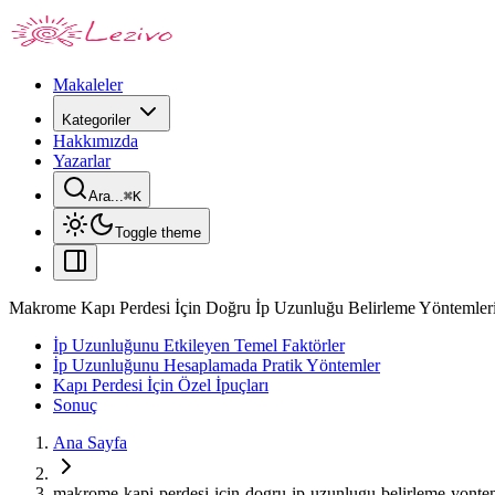
Makaleler
Kategoriler
Hakkımızda
Yazarlar
Ara...
⌘
K
Toggle theme
Makrome Kapı Perdesi İçin Doğru İp Uzunluğu Belirleme Yöntemleri 
İp Uzunluğunu Etkileyen Temel Faktörler
İp Uzunluğunu Hesaplamada Pratik Yöntemler
Kapı Perdesi İçin Özel İpuçları
Sonuç
Ana Sayfa
makrome-kapi-perdesi-icin-dogru-ip-uzunlugu-belirleme-yontem