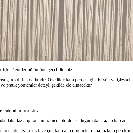
için Trendler bölümüne geçebilirsiniz.
ı için kritik bir adımdır. Özellikle kapı perdesi gibi büyük ve işlevsel
ve pratik yöntemler detaylı şekilde ele alınacaktır.
e bulundurulmalıdır:
a daha fazla ip kullanılır. İnce iplerde ise düğüm daha az ip harcar.
an etkiler. Karmaşık ve çok katmanlı düğümler daha fazla ip gerektirir