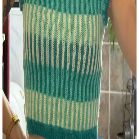
bağlardır. Bu yazı, örgü ipliklerinin evlilikteki rolünü inceliyor.
Bernat Softee Baby Cotton ile Leaf and Lace Set
Deseniyle Küçük Kazak ve Battaniye Örgüsü
Bernat Softee baby cotton ipliğiyle örülen Leaf and Lace Set deseni,
boyundan başlayarak minimal dikişle küçük kazak ve battaniye
yapımını kolaylaştırıyor. İplik artıkları da değerlendirilerek
sürdürülebilir bir örgü sunuyor.
Uzun Süreli Aradan Sonra Örgüye Dönüş ve İlk
Proje Deneyimi Üzerine Bilgiler
Beş yıl ara verdikten sonra örgüye dönen kullanıcının ilk projesi ve
deneyimleri, örgü teknikleri, model seçimi ve gelişim önerileri
üzerine kapsamlı bilgiler sunuyor.
Tin Can Knits'in Bracken Yeleği: Kablo Örgü
Teknikleriyle İlk Giyilebilir Örgü Projesi
Bracken Yeleği, kablo örgü tekniklerini öğrenmek isteyenler için
tasarlanmış, esnek ve estetik bir modeldir. Malzeme ve renk seçimi
örgü detaylarını ön plana çıkarır, kişiselleştirmeye uygundur.