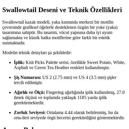
Swallowtail Deseni ve Teknik Özellikleri
Swallowtail kazak modeli, yaka kısmında merkezi bir motifin
çevresinde grafiksel öğelerle desteklenen özgün bir yoke (yaka)
tasarımına sahiptir. Bu tasarım, vücut yapısına daha iyi uyum
sağlamakta ve klasik halka motiflerine göre farklı bir estetik
sunmaktadır.
Modelin teknik detayları şu şekildedir:
İplik:
Knit Picks Palette serisi, özellikle Sweet Potato, White,
Asphalt ve Green Tea Heather renkleri kullanılmıştır.
Şiş Numarası:
US 2 (2.75 mm) ve US 4 (3.5 mm) şişler
tercih edilmiştir.
Ağırlık ve Ölçü:
Fingering ağırlığında iplik kullanılmış, 27.0
ilmek ölçüsü ve toplamda yaklaşık 1185 yarda iplik
gerektirmektedir.
Zorluk Seviyesi:
Ortalama 4.44 olarak belirlenmiş, bu da
orta-ileri seviyede örgü becerisi gerektirdiğini göstermektedir.