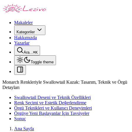
Makaleler
Kategoriler
Hakkımızda
Yazarlar
Ara...
⌘
K
Toggle theme
Monarch Renkleriyle Swallowtail Kazak: Tasarım, Teknik ve Örgü
Detayları
Swallowtail Deseni ve Teknik Özellikleri
Renk Seçimi ve Estetik Değerlendirme
Örgü Teknikleri ve Kullanıcı Deneyimleri
Örgüye Yeni Başlayanlar İçin Tavsiyeler
Sonuç
Ana Sayfa