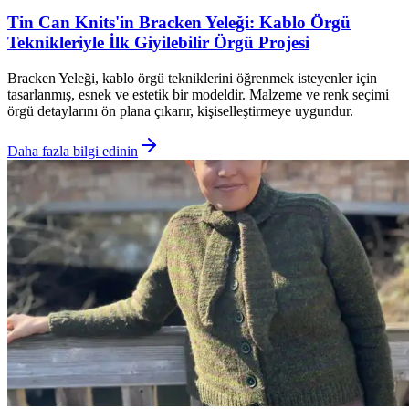
Tin Can Knits'in Bracken Yeleği: Kablo Örgü
Teknikleriyle İlk Giyilebilir Örgü Projesi
Bracken Yeleği, kablo örgü tekniklerini öğrenmek isteyenler için
tasarlanmış, esnek ve estetik bir modeldir. Malzeme ve renk seçimi
örgü detaylarını ön plana çıkarır, kişiselleştirmeye uygundur.
Daha fazla bilgi edinin