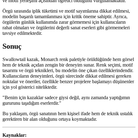
ve motif yerleşimi açısından öğretici olduğunu vurgulamaktadır.
Örgü sırasında iplik tüketimi ve motif sayımlarına dikkat edilmesi,
modelin başarılı tamamlanması için kritik öneme sahiptir. Ayrıca,
örgülerin günlük kullanımda zarar görmemesi için kullanıcıların
rahat olmaları ve örgülerini değerli sanat eserleri gibi görmemeleri
tavsiye edilmektedir.
Sonuç
Swallowtail kazak, Monarch renk paletiyle örüldüğünde hem görsel
hem de teknik açıdan zengin bir deneyim sunar. Renk seçimi, motif
tasarımı ve örgü teknikleri, bu modelin öne çıkan özelliklerindendir.
Kullanıcıların deneyimleri, örgü sürecinde dikkat edilmesi gereken
noktalar ve öneriler, özellikle benzer projelere başlamayı düşünenler
için yol gösterici niteliktedir.
"Benim için kazaklar sadece giysi değil, aynı zamanda yaptığımın
gururunu taşıdığım eserlerdir."
Bu yaklaşım, örgü sanatının hem kişisel ifade hem de teknik ustalık
gerektiren bir alan olduğunu ortaya koymaktadır.
Kaynaklar: