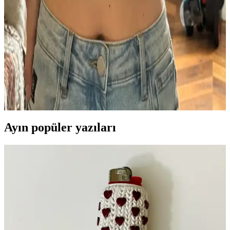
Scarfigan, üstten başlanarak örülen ve eyer omuz yapısına sahip
özgün bir hırka modelidir. Doğal renkler ve yerel düğmelerle sade
ve şık bir tasarım sunar, teknik ve estetik açıdan dikkat çeker.
Rumble Raglan Modelinde İplik Seçimi, Örgü
Gerilimi ve Bloklama Teknikleri
Rumble Raglan modelinde kullanılan Cascade 220 fingering ipliği
ve superwash ipliklerin avantajları tartışılıyor. Örgü gerilimi ve
bloklama işlemi örgünün görünümünü önemli ölçüde etkiliyor.
Ayın popüler yazıları