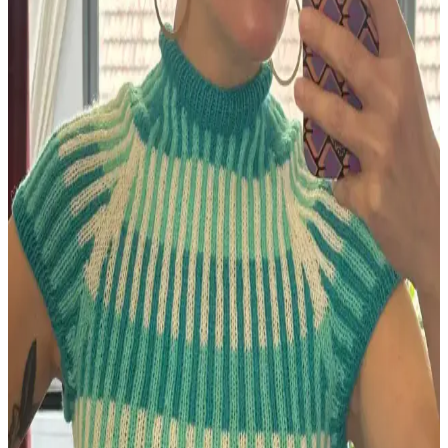
Berry Baby Hat: Yeni Doğan Bebekler İçin Orta
Seviye Örgü Şapka Modeli ve Teknik Detayları
Berry Baby Hat, yeni doğan bebekler için Michele Sabatier
tarafından tasarlanmış, orta seviye zorlukta, rahat ve estetik bir örgü
şapka modelidir. Kenar kıvrımı bebeğin konforunu artırır.
HipKnitShop Lemon Cardigan Boyutlandırma
Yöntemleri ve Alternatif Tasarım Önerileri
HipKnitShop Lemon Cardigan modeli, farklı şiş kalınlıklarıyla
beden uyarlaması yapıyor. Bu yöntem kumaş tutarlılığını ve yapısal
bütünlüğü etkileyebilir. Alternatif desen ve model önerileri
sunuluyor.
Örgüyle Evliliğin Derin Bağları: İpliklerin Günlük
Hayattaki Rolü ve Anlamı
Örgüyle evli çiftlerin hayatında iplikler, sadece hobi değil; evde izler
bırakan, sessiz iletişim sağlayan ve kültürel anlamlar taşıyan önemli
bağlardır. Bu yazı, örgü ipliklerinin evlilikteki rolünü inceliyor.
Bernat Softee Baby Cotton ile Leaf and Lace Set