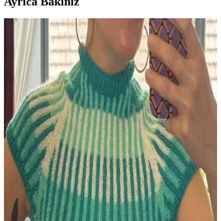
Ayrıca Bakınız
Berry Baby Hat: Yeni Doğan Bebekler İçin Orta
Seviye Örgü Şapka Modeli ve Teknik Detayları
Berry Baby Hat, yeni doğan bebekler için Michele Sabatier
tarafından tasarlanmış, orta seviye zorlukta, rahat ve estetik bir örgü
şapka modelidir. Kenar kıvrımı bebeğin konforunu artırır.
HipKnitShop Lemon Cardigan Boyutlandırma
Yöntemleri ve Alternatif Tasarım Önerileri
HipKnitShop Lemon Cardigan modeli, farklı şiş kalınlıklarıyla
beden uyarlaması yapıyor. Bu yöntem kumaş tutarlılığını ve yapısal
bütünlüğü etkileyebilir. Alternatif desen ve model önerileri
sunuluyor.
Örgüyle Evliliğin Derin Bağları: İpliklerin Günlük
Hayattaki Rolü ve Anlamı
Örgüyle evli çiftlerin hayatında iplikler, sadece hobi değil; evde izler
bırakan, sessiz iletişim sağlayan ve kültürel anlamlar taşıyan önemli