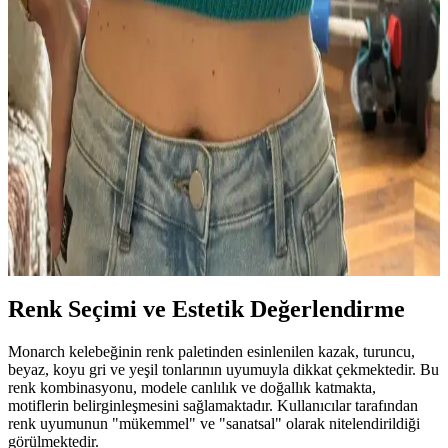
Scarfigan: Üstten Başlanan Özgün Eyer Omuzlu
Hırka Tasarımı ve Teknik Özellikleri
Scarfigan, üstten başlanarak örülen ve eyer omuz yapısına sahip
özgün bir hırka modelidir. Doğal renkler ve yerel düğmelerle sade
ve şık bir tasarım sunar, teknik ve estetik açıdan dikkat çeker.
Rumble Raglan Modelinde İplik Seçimi, Örgü
Gerilimi ve Bloklama Teknikleri
Rumble Raglan modelinde kullanılan Cascade 220 fingering ipliği
ve superwash ipliklerin avantajları tartışılıyor. Örgü gerilimi ve
bloklama işlemi örgünün görünümünü önemli ölçüde etkiliyor.
Renk Seçimi ve Estetik Değerlendirme
Monarch kelebeğinin renk paletinden esinlenilen kazak, turuncu,
beyaz, koyu gri ve yeşil tonlarının uyumuyla dikkat çekmektedir. Bu
renk kombinasyonu, modele canlılık ve doğallık katmakta,
motiflerin belirginleşmesini sağlamaktadır. Kullanıcılar tarafından
renk uyumunun "mükemmel" ve "sanatsal" olarak nitelendirildiği
görülmektedir.