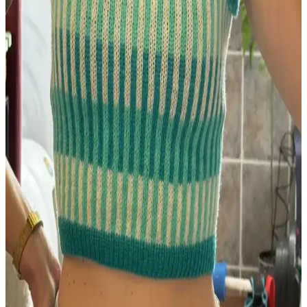
Deseniyle Küçük Kazak ve Battaniye Örgüsü
Bernat Softee baby cotton ipliğiyle örülen Leaf and Lace Set deseni,
boyundan başlayarak minimal dikişle küçük kazak ve battaniye
yapımını kolaylaştırıyor. İplik artıkları da değerlendirilerek
sürdürülebilir bir örgü sunuyor.
Uzun Süreli Aradan Sonra Örgüye Dönüş ve İlk
Proje Deneyimi Üzerine Bilgiler
Beş yıl ara verdikten sonra örgüye dönen kullanıcının ilk projesi ve
deneyimleri, örgü teknikleri, model seçimi ve gelişim önerileri
üzerine kapsamlı bilgiler sunuyor.
Tin Can Knits'in Bracken Yeleği: Kablo Örgü
Teknikleriyle İlk Giyilebilir Örgü Projesi
Bracken Yeleği, kablo örgü tekniklerini öğrenmek isteyenler için
tasarlanmış, esnek ve estetik bir modeldir. Malzeme ve renk seçimi
örgü detaylarını ön plana çıkarır, kişiselleştirmeye uygundur.
Scarfigan: Üstten Başlanan Özgün Eyer Omuzlu
Hırka Tasarımı ve Teknik Özellikleri