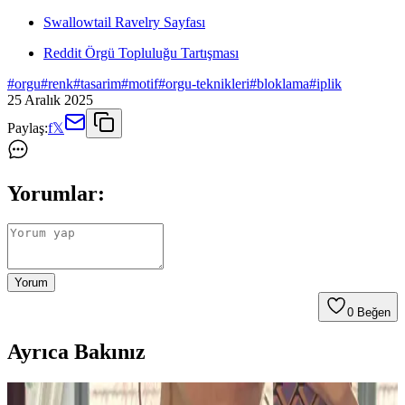
Swallowtail Ravelry Sayfası
Reddit Örgü Topluluğu Tartışması
#
orgu
#
renk
#
tasarim
#
motif
#
orgu-teknikleri
#
bloklama
#
iplik
25 Aralık 2025
Paylaş:
f
𝕏
Yorumlar:
Yorum
0
Beğen
Ayrıca Bakınız