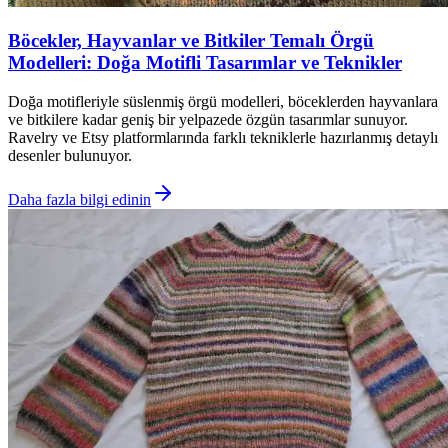
Böcekler, Hayvanlar ve Bitkiler Temalı Örgü
Modelleri: Doğa Motifli Tasarımlar ve Teknikler
Doğa motifleriyle süslenmiş örgü modelleri, böceklerden hayvanlara
ve bitkilere kadar geniş bir yelpazede özgün tasarımlar sunuyor.
Ravelry ve Etsy platformlarında farklı tekniklerle hazırlanmış detaylı
desenler bulunuyor.
Daha fazla bilgi edinin