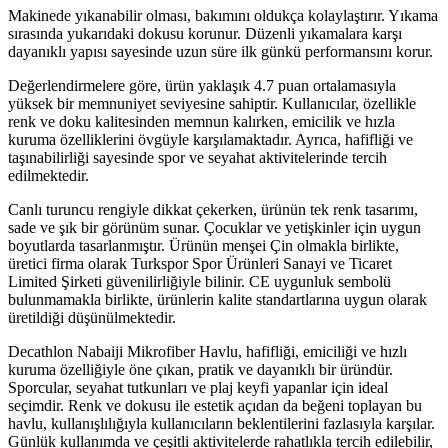
Makinede yıkanabilir olması, bakımını oldukça kolaylaştırır. Yıkama
sırasında yukarıdaki dokusu korunur. Düzenli yıkamalara karşı
dayanıklı yapısı sayesinde uzun süre ilk günkü performansını korur.
Değerlendirmelere göre, ürün yaklaşık 4.7 puan ortalamasıyla
yüksek bir memnuniyet seviyesine sahiptir. Kullanıcılar, özellikle
renk ve doku kalitesinden memnun kalırken, emicilik ve hızla
kuruma özelliklerini övgüyle karşılamaktadır. Ayrıca, hafifliği ve
taşınabilirliği sayesinde spor ve seyahat aktivitelerinde tercih
edilmektedir.
Canlı turuncu rengiyle dikkat çekerken, ürünün tek renk tasarımı,
sade ve şık bir görünüm sunar. Çocuklar ve yetişkinler için uygun
boyutlarda tasarlanmıştır. Ürünün menşei Çin olmakla birlikte,
üretici firma olarak Turkspor Spor Ürünleri Sanayi ve Ticaret
Limited Şirketi güvenilirliğiyle bilinir. CE uygunluk sembolü
bulunmamakla birlikte, ürünlerin kalite standartlarına uygun olarak
üretildiği düşünülmektedir.
Decathlon Nabaiji Mikrofiber Havlu, hafifliği, emiciliği ve hızlı
kuruma özelliğiyle öne çıkan, pratik ve dayanıklı bir üründür.
Sporcular, seyahat tutkunları ve plaj keyfi yapanlar için ideal
seçimdir. Renk ve dokusu ile estetik açıdan da beğeni toplayan bu
havlu, kullanışlılığıyla kullanıcıların beklentilerini fazlasıyla karşılar.
Günlük kullanımda ve çeşitli aktivitelerde rahatlıkla tercih edilebilir,