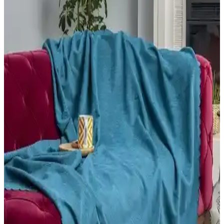
detaylı karşılaştırıyoruz, hafiflik, kuruma süresi ve tasarım
özellikleriyle en iyi seçimi yapmanıza yardımcı oluyoruz.
Monnhein 2'li Banyo Paspası Takımı Güvenlik ve
Estetiği Bir Arada Sunar
Monnhein 2'li banyo paspası seti, kaymaz taban, su emici mikrofiber
yüzey ve canlı renkleriyle güvenli ve şık bir banyo deneyimi sunar.
Kolay yıkanabilir yapısıyla uzun ömürlü kullanım sağlar.
English Home Ditsy Pamuklu Çift Kişilik Nevresim
Seti Estetik ve Konfor Sunar
Canlı sarı renk ve desenli tasarımıyla dikkat çeken bu pamuklu
nevresim seti, konfor ve estetiği bir arada sunar. Mikrofiber
kumaşıyla uzun ömürlü ve pratik bakım sağlar, yatak odanızı
canlandırır.
English Home Soft Pamuklu ve Soley Minerva
Bornoz Karşılaştırması: Hangi Model Sizin İçin
Uygun
English Home ve Soley bornozlarının özelliklerini detaylı