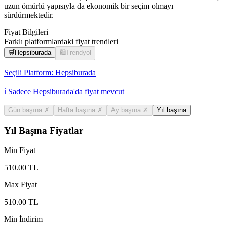
uzun ömürlü yapısıyla da ekonomik bir seçim olmayı
sürdürmektedir.
Fiyat Bilgileri
Farklı platformlardaki fiyat trendleri
🛒
Hepsiburada
🛍️
Trendyol
Seçili Platform:
Hepsiburada
ℹ️ Sadece Hepsiburada'da fiyat mevcut
Gün başına
✗
Hafta başına
✗
Ay başına
✗
Yıl başına
Yıl Başına Fiyatlar
Min Fiyat
510.00
TL
Max Fiyat
510.00
TL
Min İndirim