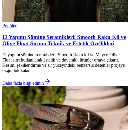
Popüler
El Yapımı Şömine Seramikleri: Smooth Raku Kil ve
Olive Float Sırının Teknik ve Estetik Özellikleri
El yapımı şömine seramikleri, Smooth Raku kil ve Mayco Olive
Float sırrı kullanılarak estetik ve dayanıklı ürünler ortaya çıkarır.
Kesim, şekillendirme ve sır yüzeyindeki benzersiz desenler projeye
özgünlük katar.
Daha fazla bilgi edinin