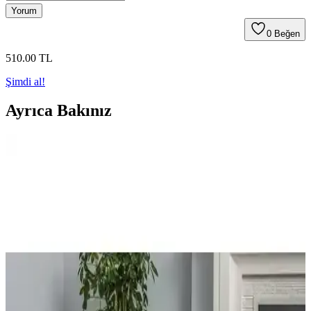
Yorum
0
Beğen
510
.00
TL
Şimdi al!
Ayrıca Bakınız
Hsport 8 Panel Yarı Profesyonel Mikrofiber
Voleybol Topu 5 Numara Performans ve
Dayanıklılık
Hsport 8 panel mikrofiber voleybol topu, dayanıklı yapısı ve
kaymaz yüzeyiyle hem amatör hem de yarı profesyonel sporculara
uygun, standart boyut ve tasarımıyla üstün performans sağlar.
Decathlon Nabaiji Mikrofiber ve Maisonette Marıs
Plaj Havlusu Karşılaştırması
İki popüler plaj havlusu Decathlon Nabaiji ve Maisonette Marıs'ı