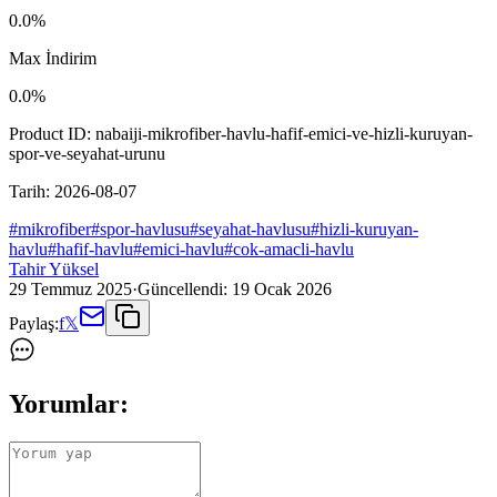
0.0
%
Max İndirim
0.0
%
Product ID:
nabaiji-mikrofiber-havlu-hafif-emici-ve-hizli-kuruyan-
spor-ve-seyahat-urunu
Tarih:
2026-08-07
#
mikrofiber
#
spor-havlusu
#
seyahat-havlusu
#
hizli-kuruyan-
havlu
#
hafif-havlu
#
emici-havlu
#
cok-amacli-havlu
Tahir Yüksel
29 Temmuz 2025
·
Güncellendi:
19 Ocak 2026
Paylaş:
f
𝕏
Yorumlar: