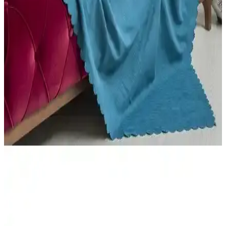
karşılaştırıyoruz. Hafif mikrofiber ve yüksek kaliteli pamuklu
seçenekler arasındaki farkları öğrenerek en doğru tercihi yapın.
Pierre Cardin 2'li Mikro fiber Yorgan: Yüksek
Kalite ve Konfor Sunan Tek Kişilik Uyku Yardımı
Pierre Cardin 2'li mikro fiber yorgan, antibakteriyel ve antialerjik
özellikleriyle sağlıklı uyku sağlar, hafifliği ve kolay bakımıyla
günlük yaşamı kolaylaştırır.
English Home Triad Nevresim Seti: Modern Tasarım
ve Dayanıklılık Sunan Tek Kişilik Yatak Takımı
Güçlü malzeme ve şık tasarımıyla öne çıkan bu tek kişilik nevresim
seti, kolay bakım ve uzun ömür sağlar. Modern renk seçenekleriyle
yatak odanızı estetik ve rahat hale getirir.
Latuda Kaymaz Koltuk Örtüleri Karşılaştırması:
Mikrofiber ve Jakarlı Desen Modelleri
Latuda'nın kaymaz mikrofiber ve jakarlı desenli koltuk örtülerinin
özellikleri, kullanıcı yorumları ve karşılaştırmasıyla hangi ürünün
ihtiyaçlara uygun olduğunu keşfedin.