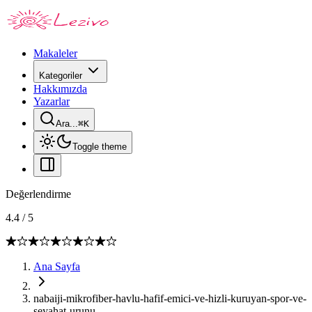
Makaleler
Kategoriler
Hakkımızda
Yazarlar
Ara...
⌘
K
Toggle theme
Değerlendirme
4.4
/
5
Ana Sayfa
nabaiji-mikrofiber-havlu-hafif-emici-ve-hizli-kuruyan-spor-ve-
seyahat-urunu