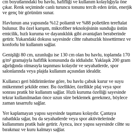
cm boyutlarındaki bu havlu, hafifliği ve kullanım kolaylığıyla öne
çıkar. Renk seçiminde canlı turuncu tonunu tercih eden ürün, enerjik
ve genç bir görünüm sunar.
Havlunun ana yapısında %12 poliamit ve %88 polietilen tereftalat
bulunur. Bu özel karışım, mikrofiber teknolojisinin sunduğu üstün
emicilik, hızlı kuruma ve dayanıklılık gibi avantajları beraberinde
getirir. Yukarıdaki dokusu sayesinde ciltte rahatsızlık hissettirmez ve
konforlu bir kullanım sağlar.
Genişliği 80 cm, uzunluğu ise 130 cm olan bu havlu, toplamda 170
g/m² gramajıyla hafiflik konusunda da iddialıdır. Yaklaşık 200 gram
ağırlığında olmasıyla taşınması kolaydır ve seyahatlerde, spor
salonlarında veya plajda kullanım açısından idealdir.
Kullanıcı geri bildirimlerine göre, bu havlu çabuk kurur ve suyu
mükemmel şekilde emer. Bu özellikler, özellikle plaj veya spor
sonrası pratik bir kullanım sağlar. Hızlı kuruma özelliği sayesinde
tekrar kullanılmadan önce uzun süre beklemek gerekmez, böylece
zaman tasarrufu sağlar.
Yer kaplamayan yapısı sayesinde taşıması kolaydır. Çantaya
rahatlıkla sığar, bu da seyahatlerde veya spor aktivitelerinde
kullanımını pratik hale getirir. Ayrıca, ince yapısı sayesinde ciltte su
bırakmaz ve kuru kalmayı sağlar.