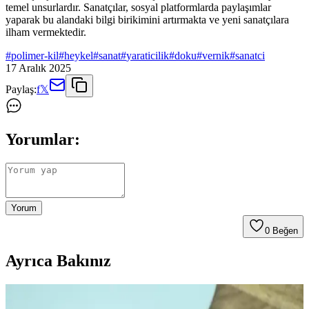
temel unsurlardır. Sanatçılar, sosyal platformlarda paylaşımlar
yaparak bu alandaki bilgi birikimini artırmakta ve yeni sanatçılara
ilham vermektedir.
#
polimer-kil
#
heykel
#
sanat
#
yaraticilik
#
doku
#
vernik
#
sanatci
17 Aralık 2025
Paylaş:
f
𝕏
Yorumlar:
Yorum
0
Beğen
Ayrıca Bakınız
Polimer Kil ile Detaylı Wall-E Minyatür Model