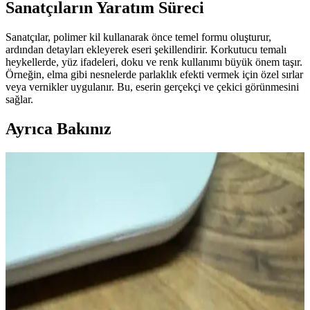
Sanatçıların Yaratım Süreci
Sanatçılar, polimer kil kullanarak önce temel formu oluşturur,
ardından detayları ekleyerek eseri şekillendirir. Korkutucu temalı
heykellerde, yüz ifadeleri, doku ve renk kullanımı büyük önem taşır.
Örneğin, elma gibi nesnelerde parlaklık efekti vermek için özel sırlar
veya vernikler uygulanır. Bu, eserin gerçekçi ve çekici görünmesini
sağlar.
Ayrıca Bakınız
Polimer Kil ile Detaylı Wall-E Minyatür Model
Yapımı ve Metalik Görünüm Teknikleri
Polimer kil kullanılarak yapılan Wall-E minyatür modeli, metalik
boya ve alkol bazlı kalem teknikleriyle gerçekçi ve detaylı bir
görünüm kazanıyor. Küçük boyutta güçlü ifadeler yaratılıyor.
Polimer Kil, Taklit Kürk ve Pan Pastel ile Minyatür
Sanatında Gerçekçilik Yaratma Teknikleri
Minyatür figür yapımında polimer kil, taklit kürk ve pan pastel