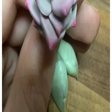
Polimer kil ve armature tel kullanılarak yapılan Caterpie ve
Bulbasaur heykelleri, detaylı doku çalışmaları ve esneklik sayesinde
gerçekçi ve dayanıklı sanat eserleri olarak öne çıkıyor.
Saç İlhamlı Polimer Kil Vazo Tasarımı: Teknikler ve
Yapım Süreci Detayları
Saçın doğal düşüşü ve renk geçişlerinden ilham alan polimer kil
vazo, detaylı kıvrımlar ve bilinçli hizalanmayan renklerle özgünlük
kazanıyor. Üretim sürecinde ekstruder ve fırınlama teknikleri
kullanıldı.
Tiny Cat Village: Yeti'nin Ahşap Kulübesi ve
Minyatür Polimer Kil Sanatının Detayları
Tiny Cat Village serisi, Yeti'nin rustik ahşap kulübesi ve minyatür
polimer kil figürleriyle detaylı ve gerçekçi sahneler sunuyor. Sanatçı,
tasarımda özgünlük ve sıcak atmosfer yaratıyor.
Polimer Kil ile Anahtarlık İçin Sukulent Yapımı ve
Karşılaşılan Zorluklar