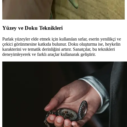
Polimer kil ile anahtarlık için sukulent yapımı, doğru boyutlandırma,
kilin yumuşaklığı, parmak izleri ve dayanıklılık gibi zorluklar içerir.
Pratik ve sabırla başarılı sonuçlar elde edilir.
Yüzey ve Doku Teknikleri
Parlak yüzeyler elde etmek için kullanılan sırlar, eserin yenilikçi ve
çekici görünmesine katkıda bulunur. Doku oluşturma ise, heykelin
karakterini ve tematik derinliğini artırır. Sanatçılar, bu teknikleri
deneyimleyerek ve farklı araçlar kullanarak geliştirir.