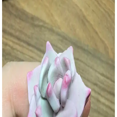
malzemeleri kullanılarak gerçekçi ve detaylı eserler
oluşturulmaktadır. Teknikler ve uygulama süreçleri detaylıca ele
alınmaktadır.
Polimer Kil ile Çakmak Kılıfı Yapımı: Teknikler,
Malzemeler ve Deneyimler
Polimer kil ile çakmak kılıfı yapımında alüminyum folyo kalıbı
kullanımı, kilin şekillendirilmesi ve pişirme süreçleri
detaylandırılmaktadır. Tasarım ve dayanıklılık için öneriler
sunulmaktadır.
Polimer Kil Figürlerde Göz Tasarımı: Korkutucu
İfadenin Yumuşatılması Teknikleri ve Malzeme
Seçimi
Polimer kil figürlerde göz tasarımında korkutucu ifadeyi azaltmak
için göz kapakları, göz bebeği ayarları ve beyaz yansımalar gibi
teknikler kullanılır. Doğru malzeme seçimi figürlerin dayanıklılığını
artırır.
Polimer Kil ve Armature Tel ile Gerçekçi Caterpie ve
Bulbasaur Heykelleri Üretimi