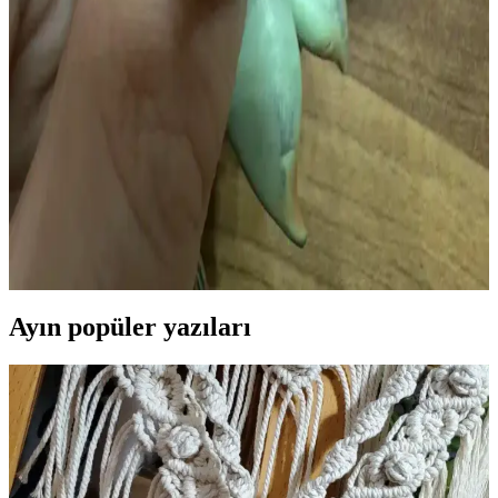
Tiny Cat Village: Yeti'nin Ahşap Kulübesi ve
Minyatür Polimer Kil Sanatının Detayları
Tiny Cat Village serisi, Yeti'nin rustik ahşap kulübesi ve minyatür
polimer kil figürleriyle detaylı ve gerçekçi sahneler sunuyor. Sanatçı,
tasarımda özgünlük ve sıcak atmosfer yaratıyor.
Polimer Kil ile Anahtarlık İçin Sukulent Yapımı ve
Karşılaşılan Zorluklar
Polimer kil ile anahtarlık için sukulent yapımı, doğru boyutlandırma,
kilin yumuşaklığı, parmak izleri ve dayanıklılık gibi zorluklar içerir.
Pratik ve sabırla başarılı sonuçlar elde edilir.
Ayın popüler yazıları