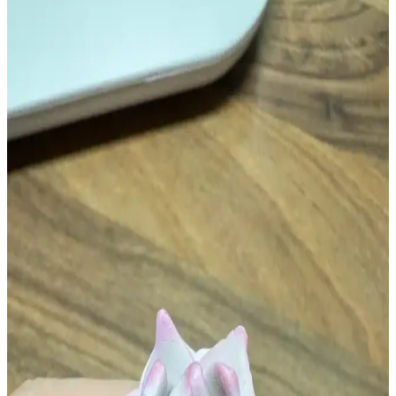
Yapımı ve Metalik Görünüm Teknikleri
Polimer kil kullanılarak yapılan Wall-E minyatür modeli, metalik
boya ve alkol bazlı kalem teknikleriyle gerçekçi ve detaylı bir
görünüm kazanıyor. Küçük boyutta güçlü ifadeler yaratılıyor.
Polimer Kil, Taklit Kürk ve Pan Pastel ile Minyatür
Sanatında Gerçekçilik Yaratma Teknikleri
Minyatür figür yapımında polimer kil, taklit kürk ve pan pastel
malzemeleri kullanılarak gerçekçi ve detaylı eserler
oluşturulmaktadır. Teknikler ve uygulama süreçleri detaylıca ele
alınmaktadır.
Polimer Kil ile Çakmak Kılıfı Yapımı: Teknikler,
Malzemeler ve Deneyimler
Polimer kil ile çakmak kılıfı yapımında alüminyum folyo kalıbı
kullanımı, kilin şekillendirilmesi ve pişirme süreçleri
detaylandırılmaktadır. Tasarım ve dayanıklılık için öneriler
sunulmaktadır.
Polimer Kil Figürlerde Göz Tasarımı: Korkutucu