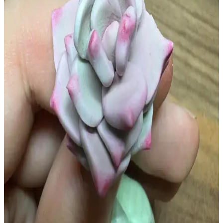
İfadenin Yumuşatılması Teknikleri ve Malzeme
Seçimi
Polimer kil figürlerde göz tasarımında korkutucu ifadeyi azaltmak
için göz kapakları, göz bebeği ayarları ve beyaz yansımalar gibi
teknikler kullanılır. Doğru malzeme seçimi figürlerin dayanıklılığını
artırır.
Polimer Kil ve Armature Tel ile Gerçekçi Caterpie ve
Bulbasaur Heykelleri Üretimi
Polimer kil ve armature tel kullanılarak yapılan Caterpie ve
Bulbasaur heykelleri, detaylı doku çalışmaları ve esneklik sayesinde
gerçekçi ve dayanıklı sanat eserleri olarak öne çıkıyor.
Saç İlhamlı Polimer Kil Vazo Tasarımı: Teknikler ve
Yapım Süreci Detayları
Saçın doğal düşüşü ve renk geçişlerinden ilham alan polimer kil
vazo, detaylı kıvrımlar ve bilinçli hizalanmayan renklerle özgünlük
kazanıyor. Üretim sürecinde ekstruder ve fırınlama teknikleri
kullanıldı.