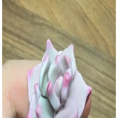
malzemeleri kullanılarak gerçekçi ve detaylı eserler
oluşturulmaktadır. Teknikler ve uygulama süreçleri detaylıca ele
alınmaktadır.
Polimer Kil ile Çakmak Kılıfı Yapımı: Teknikler,
Malzemeler ve Deneyimler
Polimer kil ile çakmak kılıfı yapımında alüminyum folyo kalıbı
kullanımı, kilin şekillendirilmesi ve pişirme süreçleri
detaylandırılmaktadır. Tasarım ve dayanıklılık için öneriler
sunulmaktadır.
Polimer Kil Figürlerde Göz Tasarımı: Korkutucu
İfadenin Yumuşatılması Teknikleri ve Malzeme
Seçimi
Polimer kil figürlerde göz tasarımında korkutucu ifadeyi azaltmak
için göz kapakları, göz bebeği ayarları ve beyaz yansımalar gibi
teknikler kullanılır. Doğru malzeme seçimi figürlerin dayanıklılığını
artırır.
Polimer Kil ve Armature Tel ile Gerçekçi Caterpie ve
Bulbasaur Heykelleri Üretimi