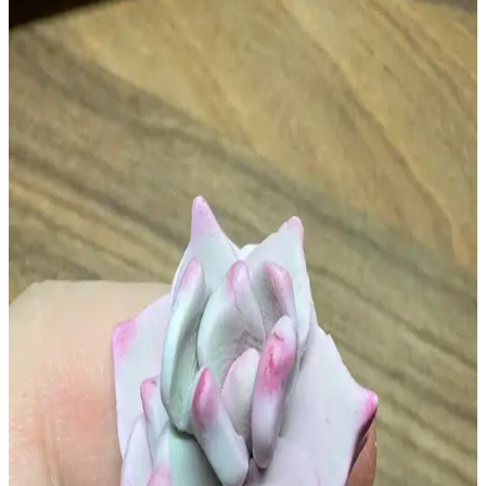
Minyatür figür yapımında polimer kil, taklit kürk ve pan pastel
malzemeleri kullanılarak gerçekçi ve detaylı eserler
oluşturulmaktadır. Teknikler ve uygulama süreçleri detaylıca ele
alınmaktadır.
Polimer Kil ile Çakmak Kılıfı Yapımı: Teknikler,
Malzemeler ve Deneyimler
Polimer kil ile çakmak kılıfı yapımında alüminyum folyo kalıbı
kullanımı, kilin şekillendirilmesi ve pişirme süreçleri
detaylandırılmaktadır. Tasarım ve dayanıklılık için öneriler
sunulmaktadır.
Polimer Kil Figürlerde Göz Tasarımı: Korkutucu
İfadenin Yumuşatılması Teknikleri ve Malzeme
Seçimi
Polimer kil figürlerde göz tasarımında korkutucu ifadeyi azaltmak
için göz kapakları, göz bebeği ayarları ve beyaz yansımalar gibi
teknikler kullanılır. Doğru malzeme seçimi figürlerin dayanıklılığını
artırır.
Polimer Kil ve Armature Tel ile Gerçekçi Caterpie ve