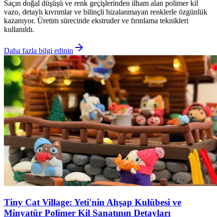
Saçın doğal düşüşü ve renk geçişlerinden ilham alan polimer kil
vazo, detaylı kıvrımlar ve bilinçli hizalanmayan renklerle özgünlük
kazanıyor. Üretim sürecinde ekstruder ve fırınlama teknikleri
kullanıldı.
Daha fazla bilgi edinin
Tiny Cat Village: Yeti'nin Ahşap Kulübesi ve
Minyatür Polimer Kil Sanatının Detayları