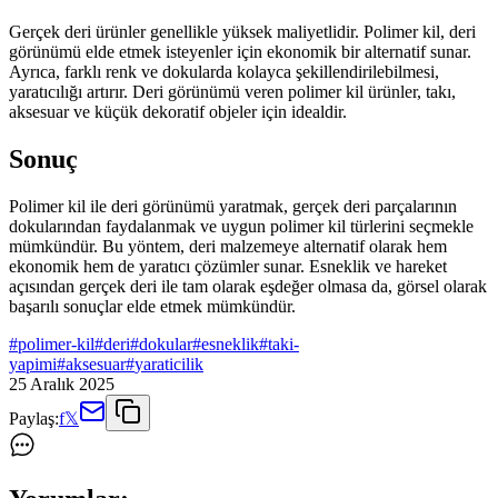
Gerçek deri ürünler genellikle yüksek maliyetlidir. Polimer kil, deri
görünümü elde etmek isteyenler için ekonomik bir alternatif sunar.
Ayrıca, farklı renk ve dokularda kolayca şekillendirilebilmesi,
yaratıcılığı artırır. Deri görünümü veren polimer kil ürünler, takı,
aksesuar ve küçük dekoratif objeler için idealdir.
Sonuç
Polimer kil ile deri görünümü yaratmak, gerçek deri parçalarının
dokularından faydalanmak ve uygun polimer kil türlerini seçmekle
mümkündür. Bu yöntem, deri malzemeye alternatif olarak hem
ekonomik hem de yaratıcı çözümler sunar. Esneklik ve hareket
açısından gerçek deri ile tam olarak eşdeğer olmasa da, görsel olarak
başarılı sonuçlar elde etmek mümkündür.
#
polimer-kil
#
deri
#
dokular
#
esneklik
#
taki-
yapimi
#
aksesuar
#
yaraticilik
25 Aralık 2025
Paylaş:
f
𝕏