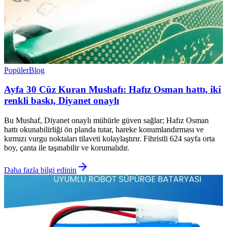
Popüler
Blog
Ayfa 30 Cüz Kuran Mushafı: Hafız Osman hattı, iki
renkli baskı, Diyanet onaylı
Bu Mushaf, Diyanet onaylı mühürle güven sağlar; Hafız Osman
hattı okunabilirliği ön planda tutar, hareke konumlandırması ve
kırmızı vurgu noktaları tilaveti kolaylaştırır. Fihristli 624 sayfa orta
boy, çanta ile taşınabilir ve korumalıdır.
Daha fazla bilgi edinin