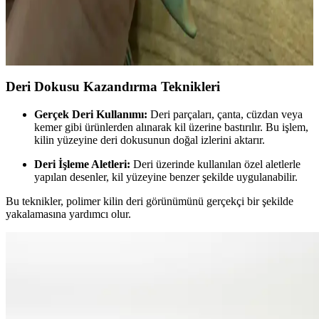
Polimer kil ile anahtarlık için sukulent yapımı, doğru boyutlandırma,
kilin yumuşaklığı, parmak izleri ve dayanıklılık gibi zorluklar içerir.
Pratik ve sabırla başarılı sonuçlar elde edilir.
Deri Dokusu Kazandırma Teknikleri
Gerçek Deri Kullanımı:
Deri parçaları, çanta, cüzdan veya
kemer gibi ürünlerden alınarak kil üzerine bastırılır. Bu işlem,
kilin yüzeyine deri dokusunun doğal izlerini aktarır.
Deri İşleme Aletleri:
Deri üzerinde kullanılan özel aletlerle
yapılan desenler, kil yüzeyine benzer şekilde uygulanabilir.
Bu teknikler, polimer kilin deri görünümünü gerçekçi bir şekilde
yakalamasına yardımcı olur.