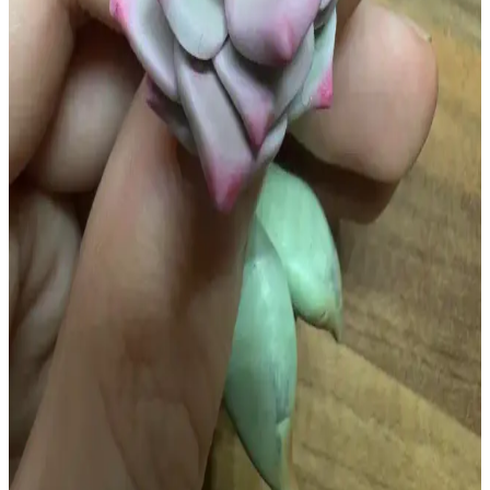
Polimer kil ve armature tel kullanılarak yapılan Caterpie ve
Bulbasaur heykelleri, detaylı doku çalışmaları ve esneklik sayesinde
gerçekçi ve dayanıklı sanat eserleri olarak öne çıkıyor.
Saç İlhamlı Polimer Kil Vazo Tasarımı: Teknikler ve
Yapım Süreci Detayları
Saçın doğal düşüşü ve renk geçişlerinden ilham alan polimer kil
vazo, detaylı kıvrımlar ve bilinçli hizalanmayan renklerle özgünlük
kazanıyor. Üretim sürecinde ekstruder ve fırınlama teknikleri
kullanıldı.
Tiny Cat Village: Yeti'nin Ahşap Kulübesi ve
Minyatür Polimer Kil Sanatının Detayları
Tiny Cat Village serisi, Yeti'nin rustik ahşap kulübesi ve minyatür
polimer kil figürleriyle detaylı ve gerçekçi sahneler sunuyor. Sanatçı,
tasarımda özgünlük ve sıcak atmosfer yaratıyor.
Polimer Kil ile Anahtarlık İçin Sukulent Yapımı ve
Karşılaşılan Zorluklar
Polimer kil ile anahtarlık için sukulent yapımı, doğru boyutlandırma,