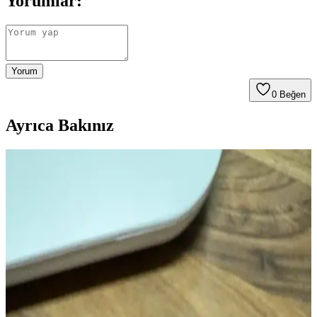
Yorumlar:
Yorum
0
Beğen
Ayrıca Bakınız
Polimer Kil ile Detaylı Wall-E Minyatür Model
Yapımı ve Metalik Görünüm Teknikleri
Polimer kil kullanılarak yapılan Wall-E minyatür modeli, metalik
boya ve alkol bazlı kalem teknikleriyle gerçekçi ve detaylı bir
görünüm kazanıyor. Küçük boyutta güçlü ifadeler yaratılıyor.
Polimer Kil, Taklit Kürk ve Pan Pastel ile Minyatür
Sanatında Gerçekçilik Yaratma Teknikleri
Minyatür figür yapımında polimer kil, taklit kürk ve pan pastel