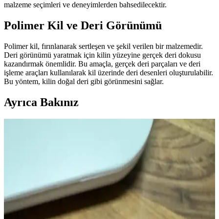
malzeme seçimleri ve deneyimlerden bahsedilecektir.
Polimer Kil ve Deri Görünümü
Polimer kil, fırınlanarak sertleşen ve şekil verilen bir malzemedir.
Deri görünümü yaratmak için kilin yüzeyine gerçek deri dokusu
kazandırmak önemlidir. Bu amaçla, gerçek deri parçaları ve deri
işleme araçları kullanılarak kil üzerinde deri desenleri oluşturulabilir.
Bu yöntem, kilin doğal deri gibi görünmesini sağlar.
Ayrıca Bakınız
Polimer Kil ile Detaylı Wall-E Minyatür Model
Yapımı ve Metalik Görünüm Teknikleri
Polimer kil kullanılarak yapılan Wall-E minyatür modeli, metalik
boya ve alkol bazlı kalem teknikleriyle gerçekçi ve detaylı bir
görünüm kazanıyor. Küçük boyutta güçlü ifadeler yaratılıyor.
Polimer Kil, Taklit Kürk ve Pan Pastel ile Minyatür
Sanatında Gerçekçilik Yaratma Teknikleri