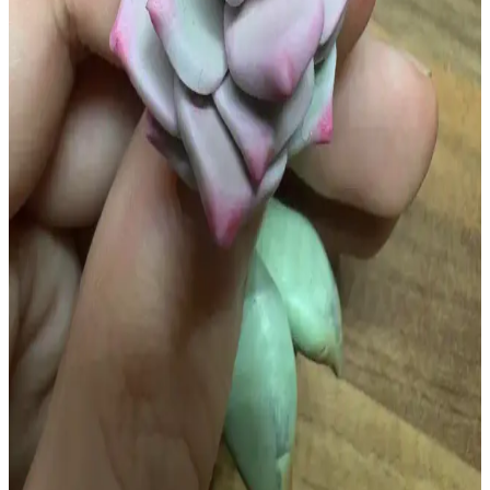
Bulbasaur Heykelleri Üretimi
Polimer kil ve armature tel kullanılarak yapılan Caterpie ve
Bulbasaur heykelleri, detaylı doku çalışmaları ve esneklik sayesinde
gerçekçi ve dayanıklı sanat eserleri olarak öne çıkıyor.
Saç İlhamlı Polimer Kil Vazo Tasarımı: Teknikler ve
Yapım Süreci Detayları
Saçın doğal düşüşü ve renk geçişlerinden ilham alan polimer kil
vazo, detaylı kıvrımlar ve bilinçli hizalanmayan renklerle özgünlük
kazanıyor. Üretim sürecinde ekstruder ve fırınlama teknikleri
kullanıldı.
Tiny Cat Village: Yeti'nin Ahşap Kulübesi ve
Minyatür Polimer Kil Sanatının Detayları
Tiny Cat Village serisi, Yeti'nin rustik ahşap kulübesi ve minyatür
polimer kil figürleriyle detaylı ve gerçekçi sahneler sunuyor. Sanatçı,
tasarımda özgünlük ve sıcak atmosfer yaratıyor.
Polimer Kil ile Anahtarlık İçin Sukulent Yapımı ve
Karşılaşılan Zorluklar