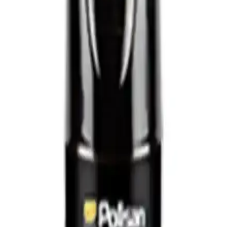
renkte tasarlanan bu vernik, dekoratif uygulamalarda sade bir
görünüm sunarken ışık koşulları ve yüzey özelliğine bağlı olarak
tamamen mat olmayabilir. Uygulama iki kat halinde önerilir; ilk kat
hızlı kurur, ikinci kat yüzeyde daha dengeli bir kaplama ve artan
dayanım sağlar. Hazırlıkta yüzeyin temizlenmesi ve tamamen kuru
olması gerekir; fırça temizliği için su kullanılır. Kuruma süresi genel
olarak 6–12 saat arasında sertleşme başlar; soğuk ve nemli
ortamlarda bu süre uzayabilir. Ürün suya dayanıklı bir katman
oluşturarak yüzeyi korur ve temizliği nemli bezle yapılabilir. Sağlık
açısından zararlı maddeler içermezmiş olsa da ambalaj talimatlarına
uyulması önerilir. Kullanıcı geri bildirimleri, renk ve dokunun
uygulama koşullarına bağlı olarak değiştiğini gösterir; bazı
kullanıcılar tamamen mat görünümü bekese de koyu tonlarda
uygulamada zorluklar yaşanabildiğini belirtir. Genel olarak, vernik
yüzeyi korur, temizliği kolaylaştırır ve iki katla daha dengeli bir
sonuç verir. Sonuç olarak Cadence Vernik, hızlı kuruyan ve güvenli
bir yüzey koruyucusu olarak öne çıkar.
Artdeco Su Bazlı Parlak Vernik İncelemesi:
Yüzeylerde Estetik ve Koruma Sağlar
Artdeco'nun su bazlı parlak verniği, estetik ve çevre dostu
özellikleriyle yüzeylere parlaklık kazandırır. Kullanımı kolay,
yüksek performanslı bu ürün, çeşitli yüzeylerde şeffaf ve dayanıklı