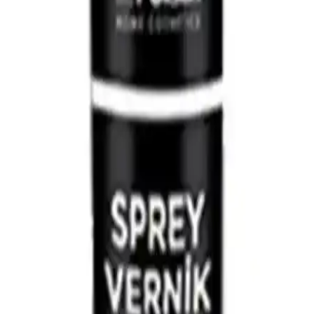
sonuçlar sağlar.
Cadence Taş Vernik Mat 120 Ml: Dayanıklı ve
Estetik Yüzeyler İçin Uygun Vernik Seçeneği
Cadence Taş Vernik Mat 120 Ml, kolay uygulanabilirliği ve
dayanıklılığıyla el sanatları ve projelerinizde doğal şıklık sağlar, canlı
turuncu tonu ile enerjik atmosferler yaratır.
Cadence Su Bazlı Akrilik Vernik Mat 250 Ml:
Estetik ve Koruma Sağlayan Çevre Dostu Yüzey
Kaplama
Cadence su bazlı akrilik vernik, yüksek kalite koruma ve estetik
sunar. Mat ve parlak seçenekleriyle yüzeyleri suya karşı korur, kolay
uygulanır ve çevre dostudur.
Cadence Ultimate Kalın Sır Vernik 120ml Parlak
Yüzey Koruma ve Estetik Sağlar
Cadence Ultimate Kalın Sır Vernik, yüksek parlaklık ve dayanıklılık
sunan, iç ve dış mekanlarda kullanılabilen, su bazlı ve kolay
uygulamalı bir verniktir. Estetik ve uzun ömürlü yüzeyler sağlar.