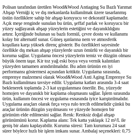
Polisan tarafından üretilen Wood&Wood Antiaging Su Bazlı Yarımat
Ahşap Verniği iç ve dış mekanlarda kullanılmak üzere tasarlanmış
üstün özelliklere sahip bir ahşap koruyucu ve dekoratif kaplamadır.
Açık meşe renginde sunulan bu ürün, şeffaf parlak ve koruyucu bir
yüzey sağlayarak ahşap yüzeylerin estetiğini ve dayanıklılığını
artırır. İçeriğinde bulunan su bazlı formül, çevre dostu ve kullanımı
kolay bir alternatif sunar. Güneş ışınlarına nem ve atmosferik
koşullara karşı yüksek direnç gösterir. Bu özellikleri sayesinde
özellikle dış mekan ahşap yüzeylerde uzun ömürlü ve dayanıklı bir
koruma sağlar. Uygulama öncesi yüzeylerin temiz ve düzgün olması
büyük önem taşır. Kir toz yağ eski boya veya vernik kalıntıları
yüzeyden tamamen arındırılmalıdır. Bu adım ürünün en iyi
performansı göstermesi açısından kritiktir. Uygulama sırasında,
emprenye malzemesi olarak Wood&Wood Anti Aging Emprenye Su
Bazlı kullanılması tavsiye edilir. Uygulama katları arasında 3-4 saat
beklenerek toplamda 2-3 kat uygulanması önerilir. Bu, yüzeyde
homojen ve dayanıklı bir kaplama oluşmasını sağlar. İşlem sırasında
ürün, kullanım öncesi ve uygulama esnasında iyice karıştırılmalıdır.
Uygulama araçları olarak fırça veya rulo tercih edilmelidir çünkü bu
araçlar ürünün düzgün yayılmasını ve yüzeyde homojen bir
görünüm elde edilmesini sağlar. Renk: Renksiz doğal ahşap
görünümünü korur. Kaplama alanı: Tek katta yaklaşık 12 m²/L ile
geniş bir alanı kaplayabilir. Kuruma süresi: Tam kuruması 24 saat
sürer böylece hızlı bir işlem imkanı sunar. Ambalaj seçenekleri: 0,75