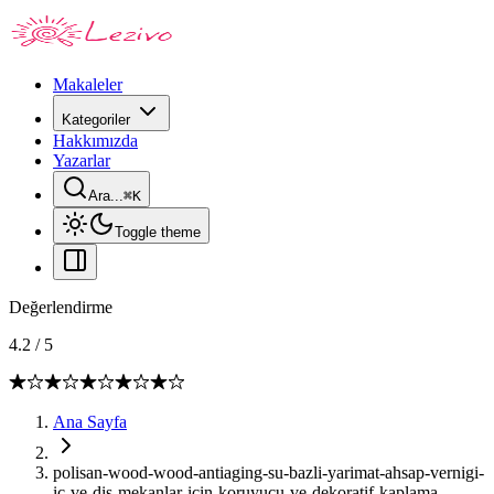
Makaleler
Kategoriler
Hakkımızda
Yazarlar
Ara...
⌘
K
Toggle theme
Değerlendirme
4.2
/
5
Ana Sayfa
polisan-wood-wood-antiaging-su-bazli-yarimat-ahsap-vernigi-
ic-ve-dis-mekanlar-icin-koruyucu-ve-dekoratif-kaplama