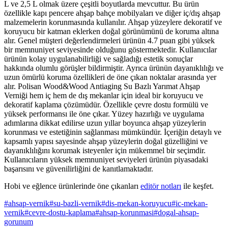
L ve 2,5 L olmak üzere çeşitli boyutlarda mevcuttur. Bu ürün
özellikle kapı pencere ahşap bahçe mobilyaları ve diğer iç/dış ahşap
malzemelerin korunmasında kullanılır. Ahşap yüzeylere dekoratif ve
koruyucu bir katman eklerken doğal görünümünü de koruma altına
alır. Genel müşteri değerlendirmeleri ürünün 4.7 puan gibi yüksek
bir memnuniyet seviyesinde olduğunu göstermektedir. Kullanıcılar
ürünün kolay uygulanabilirliği ve sağladığı estetik sonuçlar
hakkında olumlu görüşler bildirmiştir. Ayrıca ürünün dayanıklılığı ve
uzun ömürlü koruma özellikleri de öne çıkan noktalar arasında yer
alır. Polisan Wood&Wood Antiaging Su Bazlı Yarımat Ahşap
Verniği hem iç hem de dış mekanlar için ideal bir koruyucu ve
dekoratif kaplama çözümüdür. Özellikle çevre dostu formülü ve
yüksek performansı ile öne çıkar. Yüzey hazırlığı ve uygulama
adımlarına dikkat edilirse uzun yıllar boyunca ahşap yüzeylerin
korunması ve estetiğinin sağlanması mümkündür. İçeriğin detaylı ve
kapsamlı yapısı sayesinde ahşap yüzeylerin doğal güzelliğini ve
dayanıklılığını korumak isteyenler için mükemmel bir seçimdir.
Kullanıcıların yüksek memnuniyet seviyeleri ürünün piyasadaki
başarısını ve güvenilirliğini de kanıtlamaktadır.
Hobi ve eğlence ürünlerinde öne çıkanları
editör notları
ile keşfet.
#
ahsap-vernik
#
su-bazli-vernik
#
dis-mekan-koruyucu
#
ic-mekan-
vernik
#
cevre-dostu-kaplama
#
ahsap-korunmasi
#
dogal-ahsap-
gorunum