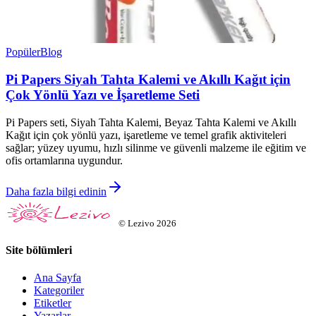
Popüler
Blog
Pi Papers Siyah Tahta Kalemi ve Akıllı Kağıt için
Çok Yönlü Yazı ve İşaretleme Seti
Pi Papers seti, Siyah Tahta Kalemi, Beyaz Tahta Kalemi ve Akıllı
Kağıt için çok yönlü yazı, işaretleme ve temel grafik aktiviteleri
sağlar; yüzey uyumu, hızlı silinme ve güvenli malzeme ile eğitim ve
ofis ortamlarına uygundur.
Daha fazla bilgi edinin
©
Lezivo
2026
Site bölümleri
Ana Sayfa
Kategoriler
Etiketler
Yazarlar