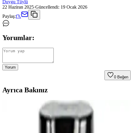
Duygu Tüylü
22 Haziran 2025
·
Güncellendi:
19 Ocak 2026
Paylaş:
f
𝕏
Yorumlar:
Yorum
0
Beğen
Ayrıca Bakınız
Cadence Su Bazlı Akrilik Mat Vernik 250 ml:
Özellikler, Uygulama ve Kullanıcı Yorumları
Cadence Su Bazlı Akrilik Mat Vernik 250 ml, çevre dostu su bazlı
formülüyle yüzeyi koruyan mat bir film tabakası oluşturur. Beyaz