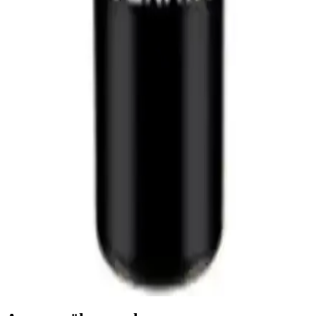
Cadence Boya Ultimate Glaze 750ml Yarı Mat Kalın
Sır Vernik Özellikleri ve Kullanım İpuçları
Cadence Ultimate Glaze, yarı mat görünüm ve yüksek koruma
sağlayan su bazlı, toksik madde içermeyen vernik. Ahşap ve
yüzeylerde uzun ömürlü, estetik sonuçlar sunar.
Düfa ART-TEX ve Fawori Ahşap Vernikleri
Karşılaştırması ve Kullanım İpuçları
Düfa ART-TEX Renkli Ahşap Verniği ve Fawori Vernikli Ahşap
Koruyucu'nun özellikleri, uygulama yöntemleri ve kullanıcı
yorumlarıyla en uygun seçimi yapmanız için detaylı analiz.
Polisan Sprey Vernik Mat 400 ml: Çok Yönlü
Koruyucu ve Dekoratif Kaplama Çözümü
Polisan Sprey Vernik Mat 400 ml, çeşitli yüzeylerde kolay
uygulanabilir, dayanıklı ve estetik kaplama sağlayan çok yönlü bir
üründür. İç ve dış mekân kullanımıyla uzun ömürlü koruma sunar.