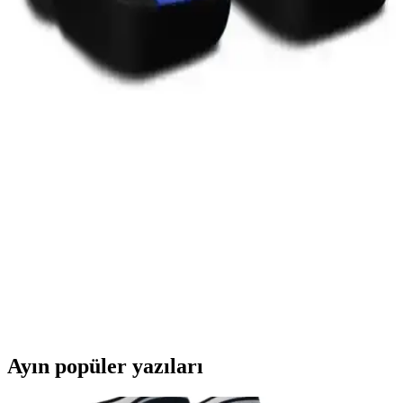
Şıklığı Keşfedin
BMW logolu ışıklı çakmak anahtarlık, şık tasarımı ve pratik
kullanımıyla öne çıkıyor. Detayları öğrenin, hemen keşfedin!
2025'te Goodyear Eagle Sport 4Seasons ile Dört
Mevsimin Hakimi Olun
Goodyear Eagle Sport 4Seasons ile tüm mevsimlerde güvenli
sürüşün keyfini çıkarın. Detayları hemen
inceleyin! synopsis":"Goodyear Eagle Sport 4Seasons 225/45 R17
lastiği
Oto Kılıfcı Düğmeli Koltuk Kılıfı Seti Mavi Siyah
Estetik ve Koruma Sağlayan Tasarım
Mavi ve siyah renk kombinasyonu ile estetik ve dayanıklı oto koltuk
kılıfı seti, kolay uygulama ve uzun ömür sağlar, aracınızın iç
görünümünü korur ve şıklık katar.
Ayın popüler yazıları