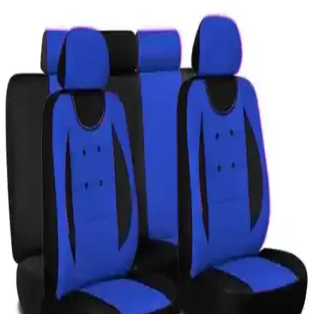
imkanı sunar, aracınızın şıklığını ve korumasını artırır.
Vekorr 2 Çift Hareket Sensörlü Sibop Işıklı LED
Tekerlek Lambası Güvenlik ve Estetik İçin
Vekorr'un hareket sensörlü LED tekerlek lambası, kolay montajı,
enerji tasarrufu ve şık tasarımıyla gece sürüşlerini güvenli ve estetik
kılar, çeşitli araçlara uyum sağlar.
2025'te Hankook Ventus Prime 4 ile Sürüşünüzü
Güvenle Değiştirin
2025 üretimi Hankook Ventus Prime 4 ile üstün yol tutuşu ve
konforu keşfedin. Detayları öğrenin, doğru lastik seçimini
yapın! synopsis":"Hankook Ventus Prime 4, 2024'te
2025'te Aracınıza Şıklık ve Güvenlik Katacak EMR
Silver Jantın 5 Sırrı
2025'in en şık ve dayanıklı EMR Silver Jantıyla aracınızı
güçlendirin. Avantajlarını keşfedin, hemen inceleyin!
2025'te BMW Logolu Işıklı Çakmak Anahtarlık ile