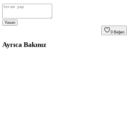
Yorum
0
Beğen
Ayrıca Bakınız
Vekorr Hareket Sensörlü Tekerlek Lambası:
Güvenlik ve Estetik İçin Pratik Çözüm
Vekorr'un LED hareket sensörlü tekerlek lambası, kolay montajı, su
geçirmez tasarımı ve enerji tasarrufu sağlayan özellikleriyle
güvenliği ve şıklığı bir arada sunar.
Mercedes Araçları İçin Yüksek Kaliteli Sibop
Kapağı Seti Estetik ve Dayanıklılık Sunar
Mercedes araçlar için tasarlanmış, dayanıklı ve estetik sibop kapağı
seti. Uzun ömürlü malzemelerle üretilmiş, kolay montaj ve bakım