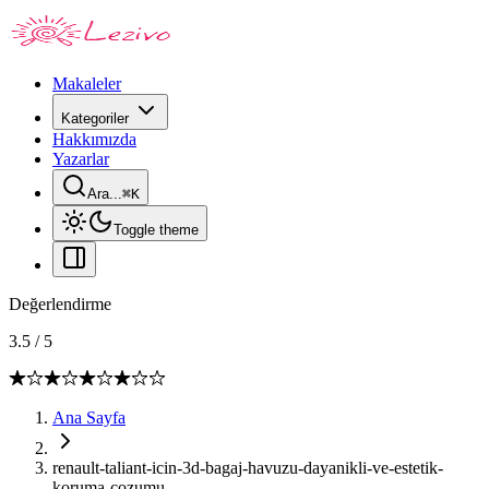
Makaleler
Kategoriler
Hakkımızda
Yazarlar
Ara...
⌘
K
Toggle theme
Değerlendirme
3.5
/
5
Ana Sayfa
renault-taliant-icin-3d-bagaj-havuzu-dayanikli-ve-estetik-
koruma-cozumu