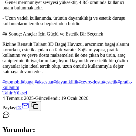
- Genel memnuniyet seviyesi yüksektir, 4.8/5 oranında kullanıcı
puanı bulunmaktadır.
- Uzun vadeli kullanımda, ürünün dayanıklılığı ve estetik duruşu,
kullanıcıların tercih sebeplerinden biridir.
## Sonuç: Araçlar İçin Güçlü ve Estetik Bir Seçenek
Rizline Renault Taliant 3D Bagaj Havuzu, aracınızın bagaj alanını
korurken, estetik açıdan da fark yaratır. Sağlam yapısı, pratik
kullanımı ve çevre dostu malzemeleri ile öne çıkan bu ürün, araç
sahiplerinin ihtiyaçlarını karşılıyor. Dayanıklı ve estetik bir çözüm
arayanlar için ideal tercih olup, uzun ömürlü kullanımıyla değer
katmaya devam eder.
#
otomobil
#
bagaj
#
aksesuar
#
dayaniklilik
#
cevre-dostu
#
estetik
#
pratik-
kullanim
Tahir Yüksel
4 Temmuz 2025
·
Güncellendi:
19 Ocak 2026
Paylaş:
f
𝕏
Yorumlar: