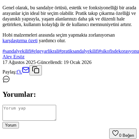
Genel olarak, bu sandalye örtüsü, estetik ve fonksiyonelliği bir arada
arayanlar için ideal bir seçim olabilir. Pratik takıp çıkarma özelliği ve
dayanıklı yapısıyla, yaşam alanlarınızı daha şık ve düzenli hale
getirirken, kullanım kolaylığı ile de kullanıcı memnuniyetini artırır.
Hobi malzemeleri arasında seçim yapmakta zorlanıyorsan
karşılaştırma özeti
yardımcı olur.
#
sandalyekilifi
#
elgeyarlikrali
#
pratiksandalyekilifi
#
sikofisdekorasyonu
Alev Ersöz
17 Ağustos 2025
·
Güncellendi:
19 Ocak 2026
Paylaş:
f
𝕏
Yorumlar:
Yorum
0
Beğen