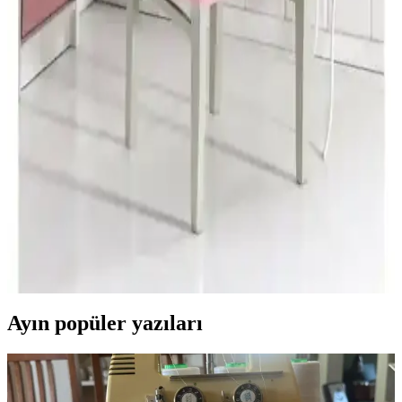
karşılaştırması yapılmıştır.
Elgeyar Likrali Kadife Desenli Sandalye Örtüsü
Modern ve Şık Tasarım Çözümü
Elgeyar markasının kadife sandalye örtüsü, esnek yapısı, kolay
bakım ve şık tasarımıyla ev ve ofis ortamlarına uyum sağlar, uzun
ömürlü kullanım sunar.
Tuchmall Sandalye Kılıfı: Estetik ve Fonksiyonellik
Sunan Pratik Koruma Çözümü
Tuchmall Sandalye Kılıfı, dayanıklı polyester yapısı, kolay takıp
çıkarılabilmesi ve çeşitli renk seçenekleriyle kullanım kolaylığı
sağlar. Estetik ve fonksiyonel tasarımıyla sandalyelerinizi korur ve
mekanlara şıklık katar.
Ayın popüler yazıları