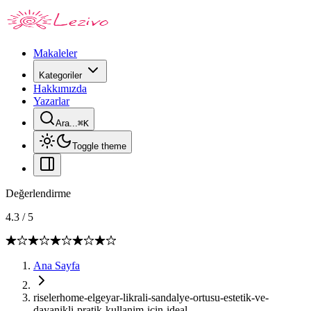
Makaleler
Kategoriler
Hakkımızda
Yazarlar
Ara...
⌘
K
Toggle theme
Değerlendirme
4.3
/
5
Ana Sayfa
riselerhome-elgeyar-likrali-sandalye-ortusu-estetik-ve-
dayanikli-pratik-kullanim-icin-ideal