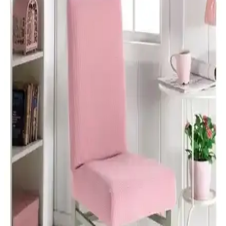
kadife kılıfı ve Tuchmall polyester örtüleri, şıklık, dayanıklılık ve
kullanım kolaylığı açısından farklı özellikler sunuyor.
Faiend Likları Esenk Sandalye Örtüsü: Modern ve
Dayanıklı Koruma Çözümü
Yüksek kaliteli polyesterden üretilen bu sandalye örtüsü, şıklık ve
dayanıklılığı bir arada sunar. Esnek yapısı ve kolay bakım
özellikleriyle her ortamda kullanıma uygundur.
Elgeyar ve Sera Home Kadife Sandalye Kılıfı
Karşılaştırması: Hangi Ürün Daha Uygun
Elgeyar ve Sera Home kadife sandalye kılıfları, şıklık ve pratiklik
sunar. Yumuşak, esnek ve yıkanabilir özellikleriyle her iki ürün de
modern yaşamın ihtiyaçlarına cevap verir.
Bogda Yeşil Bambu ve Nurlan Likrali Sandalye
Kılıfı Karşılaştırması: Özellikler ve Kullanıcı
Yorumları
İki farklı sandalye kılıfı olan Bogda Yeşil Bambu ve Nurlan
Likrali'nin özellikleri, kullanıcı yorumları ve tasarım detaylarıyla