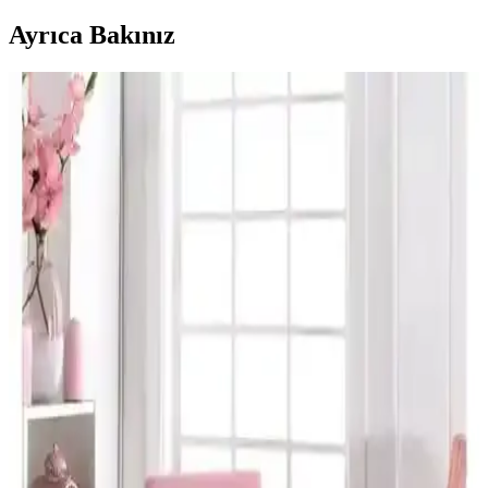
Ayrıca Bakınız
Elgeyar ve Sera Home Kadife Sandalye Kılıfı
Karşılaştırması ve Seçim Rehberi
Elgeyar ve Sera Home kadife sandalye kılıflarını detaylı
karşılaştırıyoruz. Malzeme, yıkanabilirlik, esneklik ve dayanıklılık
özellikleriyle hangi ürün ihtiyaçlarınıza uygun olduğunu belirleyin.
Nurlan Likrali Sandalye Kılıfı: Estetik ve
Fonksiyonellik Bir Arada Günlük Kullanım İçin
Nurlan markasının elastik polyester sandalye kılıfı, şık tasarımı ve
kolay kullanımıyla iç mekanlarınızı korur ve estetik katar. Pratik
takma ve çıkarma özelliğiyle günlük kullanım için ideal, temizliği
kolaydır.
Elgeyar İpek Kadife ve Tuchmall Sandalye Örtüsü
Karşılaştırması: Özellikler ve Kullanıcı Yorumları
İki popüler sandalye örtüsünü detaylı karşılaştırıyoruz. Elgeyar