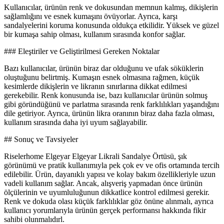
Kullanıcılar, ürünün renk ve dokusundan memnun kalmış, dikişlerin
sağlamlığını ve esnek kumaşını övüyorlar. Ayrıca, karşı
sandalyelerini koruma konusunda oldukça etkilidir. Yüksek ve güzel
bir kumaşa sahip olması, kullanım sırasında konfor sağlar.
### Eleştiriler ve Geliştirilmesi Gereken Noktalar
Bazı kullanıcılar, ürünün biraz dar olduğunu ve ufak söküklerin
oluştuğunu belirtmiş. Kumaşın esnek olmasına rağmen, küçük
kesimlerde dikişlerin ve likranın sınırlarına dikkat edilmesi
gerekebilir. Renk konusunda ise, bazı kullanıcılar ürünün solmuş
gibi göründüğünü ve parlatma sırasında renk farklılıkları yaşandığını
dile getiriyor. Ayrıca, ürünün likra oranının biraz daha fazla olması,
kullanım sırasında daha iyi uyum sağlayabilir.
## Sonuç ve Tavsiyeler
Riselerhome Elgeyar Elgeyar Likrali Sandalye Örtüsü, şık
görünümü ve pratik kullanımıyla pek çok ev ve ofis ortamında tercih
edilebilir. Ürün, dayanıklı yapısı ve kolay bakım özellikleriyle uzun
vadeli kullanım sağlar. Ancak, alışveriş yapmadan önce ürünün
ölçülerinin ve uyumluluğunun dikkatlice kontrol edilmesi gerekir.
Renk ve dokuda olası küçük farklılıklar göz önüne alınmalı, ayrıca
kullanıcı yorumlarıyla ürünün gerçek performansı hakkında fikir
sahibi olunmalıdırl.