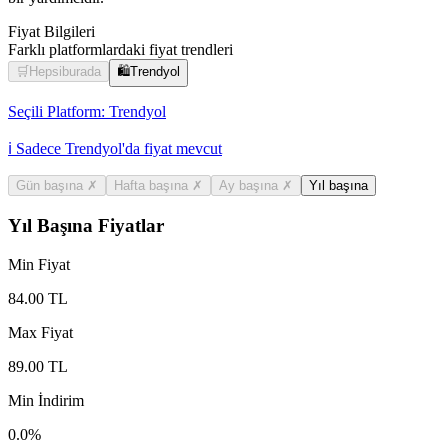
Fiyat Bilgileri
Farklı platformlardaki fiyat trendleri
🛒
Hepsiburada
🛍️
Trendyol
Seçili Platform:
Trendyol
ℹ️ Sadece Trendyol'da fiyat mevcut
Gün başına
✗
Hafta başına
✗
Ay başına
✗
Yıl başına
Yıl Başına Fiyatlar
Min Fiyat
84.00
TL
Max Fiyat
89.00
TL
Min İndirim
0.0
%