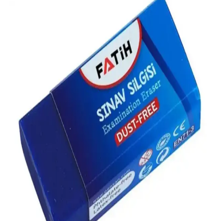
Dayanıklı ve Şık Yazım Çözümü
Faber Castell Rotring Tikky 0.7 mm Okul Seti, şık tasarımı ve bol
yedek uçlarıyla uzun kullanım sağlar. Silgi ve kalem
mekanizmasıyla dikkat çekerken, bazı teknik sorunlar olumsuz
yönler olarak öne çıkıyor.
Silka Orta Boy Sınav Silgisi 6'lı Seti: Yüksek
Performans ve Çevre Dostu Kullanım
Silka'nın 6'lı orta boy sınav silgisi, yüksek silme performansı ve
çevre dostu yapısıyla sınav ve yazı çalışmalarında güvenle tercih
edilir.
Mikro 2B-24 Soft Silgi: Yumuşak ve Etkili Silme
Çözümü Ofis ve Okul İçin
Mikro 2B-24 Soft Silgi, 24 adetlik paket halinde, ofis ve okul
ortamlarında kullanım için yüksek performans sağlar. Yumuşak
yapısı ile kağıda zarar vermeden temiz silme imkanı sunar.
Mikro Soft 2b-30 Beyaz Silgi: Yüksek Kalite ve
Güvenilir Temizlik Çözümü