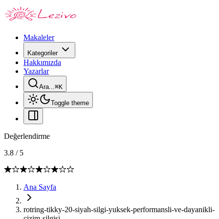
Makaleler
Kategoriler
Hakkımızda
Yazarlar
Ara...
⌘
K
Toggle theme
Değerlendirme
3.8
/
5
Ana Sayfa
rotring-tikky-20-siyah-silgi-yuksek-performansli-ve-dayanikli-
cizim-silgisi