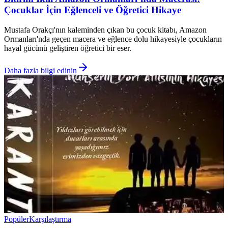
Çocuklar İçin Eğlenceli ve Öğretici Hikaye
Mustafa Orakçı'nın kaleminden çıkan bu çocuk kitabı, Amazon
Ormanları'nda geçen macera ve eğlence dolu hikayesiyle çocukların
hayal gücünü geliştiren öğretici bir eser.
Daha fazla bilgi edinin
Popüler
Karşılaştırma