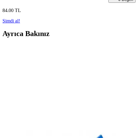
84
.00
TL
Şimdi al!
Ayrıca Bakınız
Serve Set: Zarif ve Pratik Ofis ve Kişisel Kullanım
İçin Şık Yazım Seti
Mor renkli şık tasarımıyla dikkat çeken bu set, defter, kalem ve silgi
içerir. Ofis ve kişisel kullanımda estetik ve pratiklik sağlar, yüksek
kullanıcı memnuniyeti ile günlük not alma deneyimini zenginleştirir.
Faber Castell Mavi Sınav Silgisi Özellikleri ve
Kullanım Avantajları
Faber Castell Mavi Sınav Silgisi, küçük boyutuna rağmen yüksek
silme performansı ve dayanıklılığıyla sınav ve eğitim ortamlarında
tercih edilen güvenilir bir kırtasiye ürünüdür.
Faber Castell Rotring Tikky 0.7 mm Okul Seti: