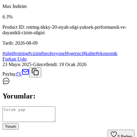
Max İndirim
6.3
%
Product ID:
rotring-tikky-20-siyah-silgi-yuksek-performansli-ve-
dayanikli-cizim-silgisi
Tarih:
2026-08-09
#
silgi
#
rotring
#
cizim
#
profesyonel
#
ogrenci
#
kalite
#
ekonomik
Furkan Uslu
23 Mayıs 2025
·
Güncellendi:
19 Ocak 2026
Paylaş:
f
𝕏
Yorumlar:
Yorum
0
Beğen