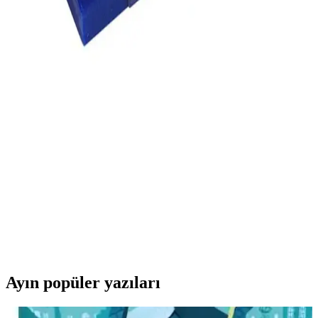
Yüksek kaliteli, iz bırakmayan ve dayanıklı Mikro Soft 2b-30 Beyaz
Silgi, Türkiye menşei olup, okul ve ofis ortamları için ideal, çevre
dostu ve uygun fiyatlı bir kırtasiye ürünüdür.
Tombow Mono Zero 2.3mm Kalem Silgi Yedeği 2'li
Set ile Hassas ve Temiz Silme Deneyimi
Tombow Mono Zero 2.3mm silgi yedeği, hassas ve detaylı silme
işlemleri için tasarlanmış yüksek kaliteli, dayanıklı ve kullanışlı bir
set olup, sanat ve tasarım alanında tercih edilir.
Fatih Sınav Silgisi: Yüksek Kalite ve Uzun Ömürlü
Kullanım İçin Güvenilir Seçenek
Fatih Sınav Silgisi, yüksek silme gücü ve iz bırakmama özelliğiyle
okul ve ofis ortamları için ideal, Türkiye üretimi dayanıklı ve
güvenilir bir silgidir.
Ayın popüler yazıları