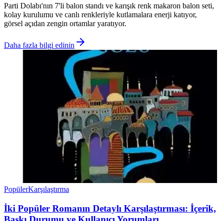
Parti Dolabı'nın 7'li balon standı ve karışık renk makaron balon seti,
kolay kurulumu ve canlı renkleriyle kutlamalara enerji katıyor,
görsel açıdan zengin ortamlar yaratıyor.
Daha fazla bilgi edinin
Popüler
Karşılaştırma
İki Popüler Romanın Detaylı Karşılaştırması: İçerik,
Baskı Durumu ve Kullanıcı Yorumları