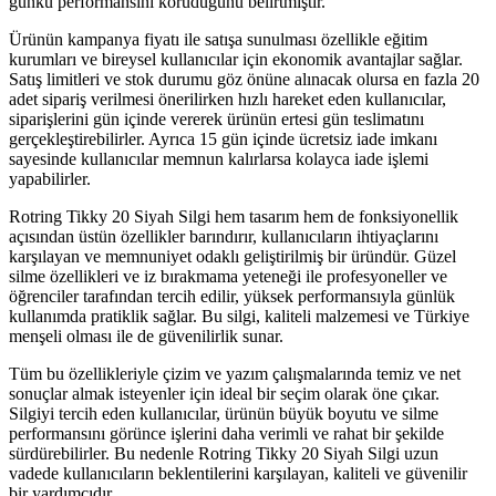
günkü performansını koruduğunu belirtmiştir.
Ürünün kampanya fiyatı ile satışa sunulması özellikle eğitim
kurumları ve bireysel kullanıcılar için ekonomik avantajlar sağlar.
Satış limitleri ve stok durumu göz önüne alınacak olursa en fazla 20
adet sipariş verilmesi önerilirken hızlı hareket eden kullanıcılar,
siparişlerini gün içinde vererek ürünün ertesi gün teslimatını
gerçekleştirebilirler. Ayrıca 15 gün içinde ücretsiz iade imkanı
sayesinde kullanıcılar memnun kalırlarsa kolayca iade işlemi
yapabilirler.
Rotring Tikky 20 Siyah Silgi hem tasarım hem de fonksiyonellik
açısından üstün özellikler barındırır, kullanıcıların ihtiyaçlarını
karşılayan ve memnuniyet odaklı geliştirilmiş bir üründür. Güzel
silme özellikleri ve iz bırakmama yeteneği ile profesyoneller ve
öğrenciler tarafından tercih edilir, yüksek performansıyla günlük
kullanımda pratiklik sağlar. Bu silgi, kaliteli malzemesi ve Türkiye
menşeli olması ile de güvenilirlik sunar.
Tüm bu özellikleriyle çizim ve yazım çalışmalarında temiz ve net
sonuçlar almak isteyenler için ideal bir seçim olarak öne çıkar.
Silgiyi tercih eden kullanıcılar, ürünün büyük boyutu ve silme
performansını görünce işlerini daha verimli ve rahat bir şekilde
sürdürebilirler. Bu nedenle Rotring Tikky 20 Siyah Silgi uzun
vadede kullanıcıların beklentilerini karşılayan, kaliteli ve güvenilir
bir yardımcıdır.