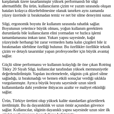
karşılamak üzere tasarlanmıştır yüksek performanslı bir silgi
alternatifidir. Bu ürün, kullanıcıların çizim ve yazım sırasında oluşan
hataları kolayca düzeltebilmesine olanak tanırken aynı zamanda
yüzey üzerinde iz bırakmadan temiz ve net bir silme deneyimi sunar.
Silgi, ergonomik boyutu ile kullanım sırasında rahatlık sağlar.
Boyutunun yeterince büyük olması, yoğun kullanım gerektiren
durumlarda bile kullanıcıların elini yormadan ve hızlıca işlemi
tamamlamasına imkan tanır. Yukarı yapısı sayesinde, kağıt
yüzeyinde herhangi bir zarar vermeden hatta kalın çizgileri bile iz
bırakmadan silebilme özelliği bulunur. Bu özellikler özellikle teknik
çizim ve detaylı tasarımlar yapan profesyoneller için büyük avantaj
sağlar.
Güçlü silme performansı ve kullanım kolaylığı ile öne çıkan Rotring
Tikky 20 Siyah Silgi, kullanıcılar tarafından yüksek memnuniyetle
değerlendirilmiştir. Yapılan incelemelerde, silginin çok güzel silme
sağladığı, iz bırakmadığı ve hemen etkili sonuçlar verdiği sıklıkla
vurgulanmıştır. Ayrıca büyük boyutu sayesinde uzun süreli
kullanımlarda dahi yenileme ihtiyacını azaltır ve maliyet etkinliği
sağlar.
Ürün, Türkiye üretimi olup yüksek kalite standartları gözetilerek
üretilmiştir. Bu da dayanıklılık ve uzun ömür açısından güvence
sağlar. Kullanıcılar, silginin dayanıklı yapısı sayesinde uzun süre ilk