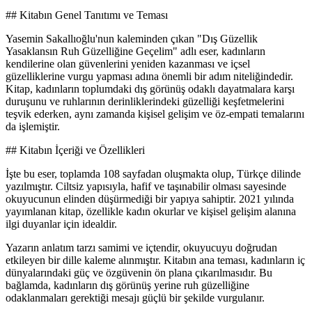
## Kitabın Genel Tanıtımı ve Teması
Yasemin Sakallıoğlu'nun kaleminden çıkan "Dış Güzellik
Yasaklansın Ruh Güzelliğine Geçelim" adlı eser, kadınların
kendilerine olan güvenlerini yeniden kazanması ve içsel
güzelliklerine vurgu yapması adına önemli bir adım niteliğindedir.
Kitap, kadınların toplumdaki dış görünüş odaklı dayatmalara karşı
duruşunu ve ruhlarının derinliklerindeki güzelliği keşfetmelerini
teşvik ederken, aynı zamanda kişisel gelişim ve öz-empati temalarını
da işlemiştir.
## Kitabın İçeriği ve Özellikleri
İşte bu eser, toplamda 108 sayfadan oluşmakta olup, Türkçe dilinde
yazılmıştır. Ciltsiz yapısıyla, hafif ve taşınabilir olması sayesinde
okuyucunun elinden düşürmediği bir yapıya sahiptir. 2021 yılında
yayımlanan kitap, özellikle kadın okurlar ve kişisel gelişim alanına
ilgi duyanlar için idealdir.
Yazarın anlatım tarzı samimi ve içtendir, okuyucuyu doğrudan
etkileyen bir dille kaleme alınmıştır. Kitabın ana teması, kadınların iç
dünyalarındaki güç ve özgüvenin ön plana çıkarılmasıdır. Bu
bağlamda, kadınların dış görünüş yerine ruh güzelliğine
odaklanmaları gerektiği mesajı güçlü bir şekilde vurgulanır.