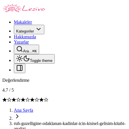
Makaleler
Kategoriler
Hakkımızda
Yazarlar
Ara...
⌘
K
Toggle theme
Değerlendirme
4.7
/
5
Ana Sayfa
ruh-guzelligine-odaklanan-kadinlar-icin-kisisel-gelisim-kitabi-
analizi