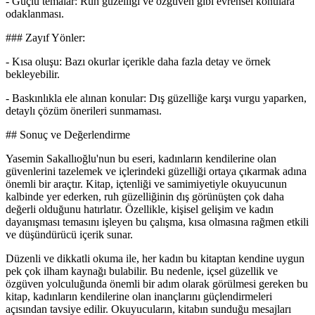
- Güçlü temalar: Ruh güzelliği ve özgüven gibi evrensel konulara
odaklanması.
### Zayıf Yönler:
- Kısa oluşu: Bazı okurlar içerikle daha fazla detay ve örnek
bekleyebilir.
- Baskınlıkla ele alınan konular: Dış güzelliğe karşı vurgu yaparken,
detaylı çözüm önerileri sunmaması.
## Sonuç ve Değerlendirme
Yasemin Sakallıoğlu'nun bu eseri, kadınların kendilerine olan
güvenlerini tazelemek ve içlerindeki güzelliği ortaya çıkarmak adına
önemli bir araçtır. Kitap, içtenliği ve samimiyetiyle okuyucunun
kalbinde yer ederken, ruh güzelliğinin dış görünüşten çok daha
değerli olduğunu hatırlatır. Özellikle, kişisel gelişim ve kadın
dayanışması temasını işleyen bu çalışma, kısa olmasına rağmen etkili
ve düşündürücü içerik sunar.
Düzenli ve dikkatli okuma ile, her kadın bu kitaptan kendine uygun
pek çok ilham kaynağı bulabilir. Bu nedenle, içsel güzellik ve
özgüven yolculuğunda önemli bir adım olarak görülmesi gereken bu
kitap, kadınların kendilerine olan inançlarını güçlendirmeleri
açısından tavsiye edilir. Okuyucuların, kitabın sunduğu mesajları