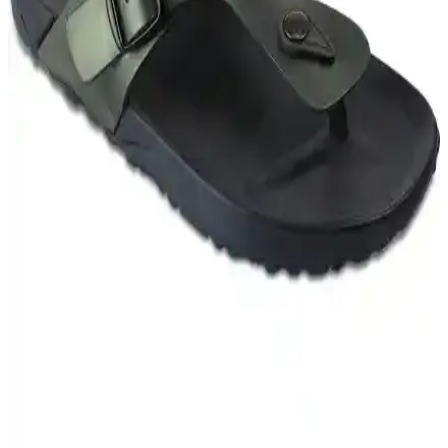
Coşkun Irmak'ın Kendini Doğuran Kadınlar adlı eseri, kadın
karakterlerin yaşam öyküleri ve psikolojik derinliğiyle Türk
edebiyatında önemli bir yer tutar.
Ssm Sesam Grup Uzun Kollu Bayan Önlüğü:
Dayanıklı ve Hijyenik İş Giyim Seçeneği
Ssm Sesam Grup uzun kollu bayan önlüğü, yüksek kalite,
dayanıklılık ve hijyen sağlayan tasarımıyla sağlık ve gıda sektörüne
ideal çözümler sunar.
adidas ID0481 X_PLR Path Shoes: Modern ve
Sürdürülebilir Şık Spor Ayakkabı Seçenekleri
adidas'in yeni X_PLR Path Shoes modeli, sürdürülebilir malzemeler,
şık tasarım ve yüksek konfor sunar. Günlük kullanım ve spor
aktiviteleri için ideal, genç ve dinamik kullanıcılar için tasarlandı.
Hz. Hatice’nin Hayatı ve İslam Tarihindeki Önemi
Üzerine Derinlemesine Bir İnceleme
Timaş Yayınları’nın kaleme aldığı ‘Çöl Deniz - Hz. Hatice’, Hz.
Hatice’nin hayatını detaylı ve etkileyici bir şekilde anlatıyor, onun