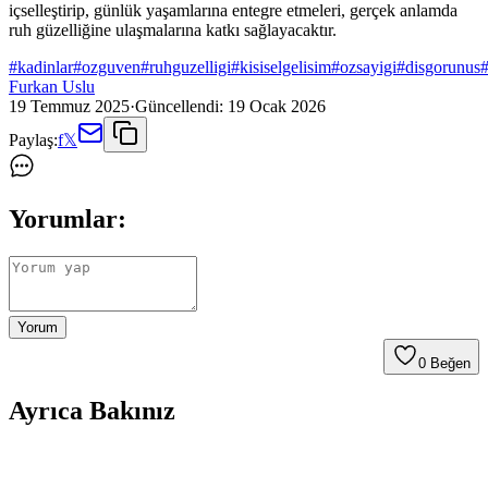
içselleştirip, günlük yaşamlarına entegre etmeleri, gerçek anlamda
ruh güzelliğine ulaşmalarına katkı sağlayacaktır.
#
kadinlar
#
ozguven
#
ruhguzelligi
#
kisiselgelisim
#
ozsayigi
#
disgorunus
Furkan Uslu
19 Temmuz 2025
·
Güncellendi:
19 Ocak 2026
Paylaş:
f
𝕏
Yorumlar:
Yorum
0
Beğen
Ayrıca Bakınız
Kan Halleri Risalesi: Kadınların Dini