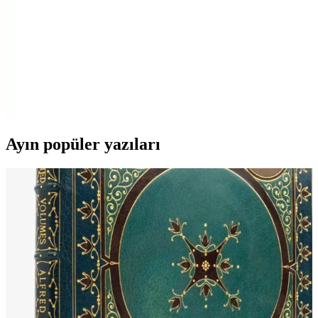
sadakat ve sevgi dolu karakterini vurguluyor.
Slazenger OUTCLASS Kadın Lacivert Terlik
Konfor ve Şıklık Bir Arada
Slazenger OUTCLASS kadın terlikleri, şık tasarımı ve yüksek
konforuyla öne çıkar. Hafif yapısı ve dayanıklı malzemeleriyle
günlük ve plajda rahatlık sağlar.
Ayın popüler yazıları