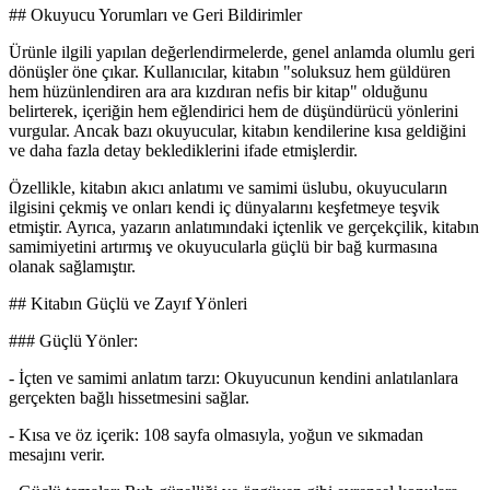
## Okuyucu Yorumları ve Geri Bildirimler
Ürünle ilgili yapılan değerlendirmelerde, genel anlamda olumlu geri
dönüşler öne çıkar. Kullanıcılar, kitabın "soluksuz hem güldüren
hem hüzünlendiren ara ara kızdıran nefis bir kitap" olduğunu
belirterek, içeriğin hem eğlendirici hem de düşündürücü yönlerini
vurgular. Ancak bazı okuyucular, kitabın kendilerine kısa geldiğini
ve daha fazla detay beklediklerini ifade etmişlerdir.
Özellikle, kitabın akıcı anlatımı ve samimi üslubu, okuyucuların
ilgisini çekmiş ve onları kendi iç dünyalarını keşfetmeye teşvik
etmiştir. Ayrıca, yazarın anlatımındaki içtenlik ve gerçekçilik, kitabın
samimiyetini artırmış ve okuyucularla güçlü bir bağ kurmasına
olanak sağlamıştır.
## Kitabın Güçlü ve Zayıf Yönleri
### Güçlü Yönler:
- İçten ve samimi anlatım tarzı: Okuyucunun kendini anlatılanlara
gerçekten bağlı hissetmesini sağlar.
- Kısa ve öz içerik: 108 sayfa olmasıyla, yoğun ve sıkmadan
mesajını verir.