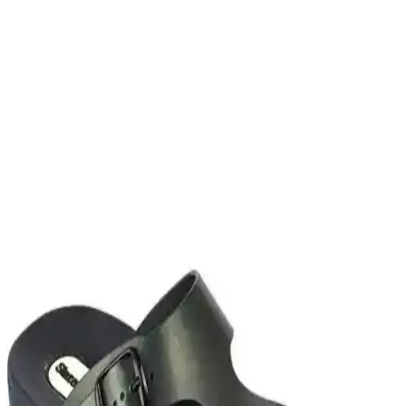
Sorumluluklarını Anlaması ve Uygulaması İçin
Rehber
İslam'da kadınların dini sorumluluklarını anlatan Kan Halleri
Risalesi, ibadet ve ahlaki davranışlar hakkında detaylı bilgiler sunar,
aile ve toplum içindeki rolünüzü güçlendirir.
Malala Yusufzay’ın İlham Verici Hikayesi ve Epsilon
Yayınevi’nin Özel Kitabı
Malala Yusufzay’ın hayatını ve mücadelesini anlatan bu kitap, ilham
verici hikayesi ve detaylı içeriğiyle eğitim hakkı ve barış mesajlarıyla
öne çıkıyor.
Afife Jale'nin Hayatı ve Türk Tiyatrosuna Katkıları
Üzerine Detaylı Bir İnceleme
Afife Jale'nin hayatını ve sanat tutkusunu anlatan bu kitap, dönemin
toplumsal yapısını ve onun cesur adımlarını detaylı şekilde inceliyor.
Kendini Doğuran Kadınlar Coşkun Irmak'ın
Psikolojik ve Edebi Derinlik Sunan Eseri