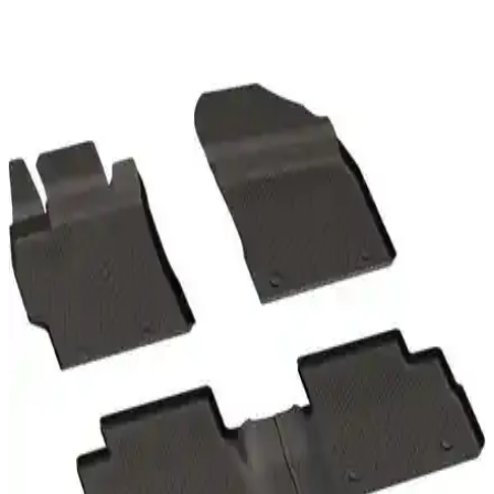
Sahler Toyota Proace City 2021+ oto paspaslar, dayanıklı malzeme
ve mükemmel uyumuyla araç içi koruma sağlar, kullanım ve montaj
ipuçlarıyla güvenli ve estetik bir deneyim sunar.
Honda CR-V 2012-2018 İçin Dayanıklı ve Estetik
Havuzlu Paspaslar Ürün Tanıtımı ve Özellikleri
Honda CR-V 2012-2018 modelleri için özel tasarlanmış, yüksek
kaliteli, çevre dostu malzemelerden üretilmiş havuzlu paspaslar, şık
tasarımı ve kolay montajıyla aracınızın içini korur.
Sahler Dacia Sandero 2021-2025 Uyumlu Premium
Havuzlu Oto Paspasları Detaylı İnceleme
Sahler'in Dacia Sandero 2021-2025 modelleriyle uyumlu, dayanıklı
ve şık havuzlu oto paspasları detaylı inceleme. Yüksek kalite, kolay
montaj ve uzun ömür sağlar.
Gold Citroen C-Elysee 2012-2021 Zebra 3D
Havuzlu Siyah Oto Paspas ile Şıklık ve Koruma
Dayanıklı ve estetik tasarımıyla Citroen C-Elysee 2012-2021
modelleri için uygun olan Siyah 3D havuzlu oto paspaslar, koruma
ve şıklık sağlar, kolay temizlenir ve uzun ömürlüdür.