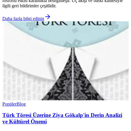
fosforlu etkisi karanlıkta belirginleşir. Uç akışı ve baskı kalitesiyle
ilgili geri bildirimler çeşitlidir.
Daha fazla bilgi edinin
Popüler
Blog
Türk Töresi Üzerine Ziya Gökalp'in Derin Analizi
ve Kültürel Önemi