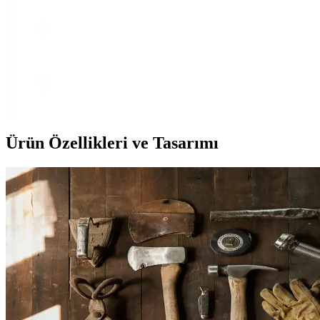
memnuniyeti ve kalite ile öne çıkan araç içi paspas seçeneğidir.
Toyota Auris 2007-2012 İçin Havuzlu Oto Paspas
Üstün Koruma ve Estetik Sağlar
Sahler'in Toyota Auris 2007-2012 uyumlu havuzlu oto paspası,
yüksek kalite, dayanıklılık ve kolay kullanım sunar. Sıvı ve kirleri
içeri almadan korur, sağlığa uygun malzemeleriyle güven sağlar.
Ürün Özellikleri ve Tasarımı