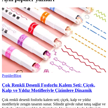
Popüler
Blog
Çok Renkli Desenli Fosforlu Kalem Seti: Çiçek,
Kalp ve Yıldız Motifleriyle Çizimlere Dinamik
Çok renkli desenli fosforlu kalem seti; çiçek, kalp ve yıldız
motifleriyle zengin tasarım sunar. Silindir gövde rahat tutuş sağlar ve