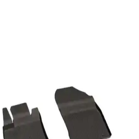
ve Özellikleri
Sahler'in Opel Insignia modelleri için tasarlanmış 4.5D Premium
havuzlu oto paspasları, yüksek kalite ve fonksiyonellik sunar. Çelik
enjeksiyon ve termo kauçuk malzemeleriyle dayanıklı ve çevre
dostudur.
Sahler Toyota Proace City 2021+ Oto Paspasları
Detaylı İnceleme ve Kullanım İpuçları
Sahler Toyota Proace City 2021+ oto paspaslar, dayanıklı malzeme
ve mükemmel uyumuyla araç içi koruma sağlar, kullanım ve montaj
ipuçlarıyla güvenli ve estetik bir deneyim sunar.
Honda CR-V 2012-2018 İçin Dayanıklı ve Estetik
Havuzlu Paspaslar Ürün Tanıtımı ve Özellikleri
Honda CR-V 2012-2018 modelleri için özel tasarlanmış, yüksek
kaliteli, çevre dostu malzemelerden üretilmiş havuzlu paspaslar, şık
tasarımı ve kolay montajıyla aracınızın içini korur.
Sahler Dacia Sandero 2021-2025 Uyumlu Premium
Havuzlu Oto Paspasları Detaylı İnceleme