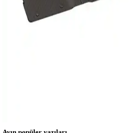
Ford Focus için Uyumlu 3D Havuzlu Oto Paspasları
Detaylı İnceleme ve Değerlendirme
Ford Focus uyumlu 3D havuzlu oto paspaslar, dayanıklı kauçuktan
üretilmiş olup, iç temizliğini kolaylaştırır ve aracın görünümünü
iyileştirir, uygun fiyat ve kolay montaj ile kullanıcılara avantaj sağlar.
Peugeot Amblem Baskılı Cihan Oto Paspas Kağıdı
Kaliteli ve Kullanıcı Memnuniyetli
Peugeot amblemli Cihan oto paspas kağıdı, yüksek kullanıcı
memnuniyeti ve kalite ile öne çıkan araç içi paspas seçeneğidir.
Toyota Auris 2007-2012 İçin Havuzlu Oto Paspas
Üstün Koruma ve Estetik Sağlar
Sahler'in Toyota Auris 2007-2012 uyumlu havuzlu oto paspası,
yüksek kalite, dayanıklılık ve kolay kullanım sunar. Sıvı ve kirleri
içeri almadan korur, sağlığa uygun malzemeleriyle güven sağlar.
Ayın popüler yazıları