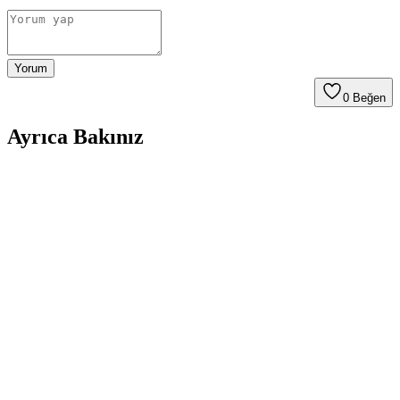
Yorum
0
Beğen
Ayrıca Bakınız
Sahler Opel Insignia 2017-2023 Uyumlu 4.5D
Premium Havuzlu Oto Paspasları Detaylı İnceleme
ve Özellikleri
Sahler'in Opel Insignia modelleri için tasarlanmış 4.5D Premium
havuzlu oto paspasları, yüksek kalite ve fonksiyonellik sunar. Çelik
enjeksiyon ve termo kauçuk malzemeleriyle dayanıklı ve çevre
dostudur.
Sahler Toyota Proace City 2021+ Oto Paspasları
Detaylı İnceleme ve Kullanım İpuçları