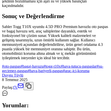
şeklinin bozulmaması için aşırı ısı ve yüksek basınçtan
kaçınılmalıdır.
Sonuç ve Değerlendirme
Sahler Togg T10X uyumlu 4.5D PRO Premium havuzlu oto paspas
ve bagaj havuzu seti, araç sahiplerine dayanıklı, estetik ve
fonksiyonel bir çözüm sunar. Yüksek kaliteli malzemeleri ve
gelişmiş tasarımıyla, uzun ömürlü kullanım sağlar. Kullanıcı
memnuniyeti açısından değerlendirilirse, ürün genel ortalama 4.3
puanla yüksek bir memnuniyet oranına sahiptir. Bu ürün,
otomobilinizi koruma altına almak ve iç mekân görünümünü
iyileştirmek isteyenler için ideal bir tercihtir.
#
oto-paspas
#
bagaj-havuzu
#
togg-t10x
#
hava-tutucu-paspaslar
#
su-
gecirmez-paspas
#
hava-bariyerli-paspas
#
arac-ici-koruma
Duygu Tüylü
8 Temmuz 2025
Paylaş:
f
𝕏
Yorumlar: