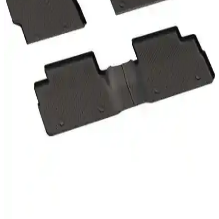
Sahler'in Dacia Sandero 2021-2025 modelleriyle uyumlu, dayanıklı
ve şık havuzlu oto paspasları detaylı inceleme. Yüksek kalite, kolay
montaj ve uzun ömür sağlar.
Gold Citroen C-Elysee 2012-2021 Zebra 3D
Havuzlu Siyah Oto Paspas ile Şıklık ve Koruma
Dayanıklı ve estetik tasarımıyla Citroen C-Elysee 2012-2021
modelleri için uygun olan Siyah 3D havuzlu oto paspaslar, koruma
ve şıklık sağlar, kolay temizlenir ve uzun ömürlüdür.
Ford Focus için Uyumlu 3D Havuzlu Oto Paspasları
Detaylı İnceleme ve Değerlendirme
Ford Focus uyumlu 3D havuzlu oto paspaslar, dayanıklı kauçuktan
üretilmiş olup, iç temizliğini kolaylaştırır ve aracın görünümünü
iyileştirir, uygun fiyat ve kolay montaj ile kullanıcılara avantaj sağlar.
Peugeot Amblem Baskılı Cihan Oto Paspas Kağıdı
Kaliteli ve Kullanıcı Memnuniyetli
Peugeot amblemli Cihan oto paspas kağıdı, yüksek kullanıcı