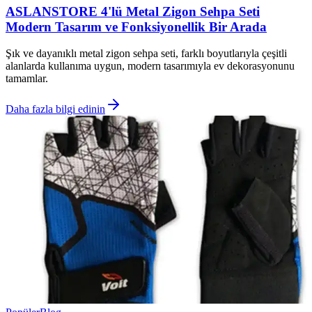
ASLANSTORE 4'lü Metal Zigon Sehpa Seti
Modern Tasarım ve Fonksiyonellik Bir Arada
Şık ve dayanıklı metal zigon sehpa seti, farklı boyutlarıyla çeşitli
alanlarda kullanıma uygun, modern tasarımıyla ev dekorasyonunu
tamamlar.
Daha fazla bilgi edinin