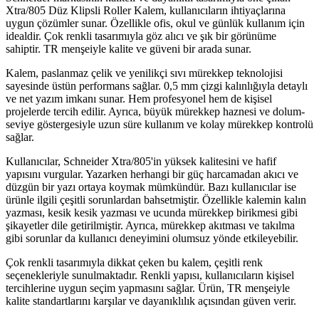
Xtra/805 Düz Klipsli Roller Kalem, kullanıcıların ihtiyaçlarına
uygun çözümler sunar. Özellikle ofis, okul ve günlük kullanım için
idealdir. Çok renkli tasarımıyla göz alıcı ve şık bir görünüme
sahiptir. TR menşeiyle kalite ve güveni bir arada sunar.
Kalem, paslanmaz çelik ve yenilikçi sıvı mürekkep teknolojisi
sayesinde üstün performans sağlar. 0,5 mm çizgi kalınlığıyla detaylı
ve net yazım imkanı sunar. Hem profesyonel hem de kişisel
projelerde tercih edilir. Ayrıca, büyük mürekkep haznesi ve dolum-
seviye göstergesiyle uzun süre kullanım ve kolay mürekkep kontrolü
sağlar.
Kullanıcılar, Schneider Xtra/805'in yüksek kalitesini ve hafif
yapısını vurgular. Yazarken herhangi bir güç harcamadan akıcı ve
düzgün bir yazı ortaya koymak mümkündür. Bazı kullanıcılar ise
ürünle ilgili çeşitli sorunlardan bahsetmiştir. Özellikle kalemin kalın
yazması, kesik kesik yazması ve ucunda mürekkep birikmesi gibi
şikayetler dile getirilmiştir. Ayrıca, mürekkep akıtması ve takılma
gibi sorunlar da kullanıcı deneyimini olumsuz yönde etkileyebilir.
Çok renkli tasarımıyla dikkat çeken bu kalem, çeşitli renk
seçenekleriyle sunulmaktadır. Renkli yapısı, kullanıcıların kişisel
tercihlerine uygun seçim yapmasını sağlar. Ürün, TR menşeiyle
kalite standartlarını karşılar ve dayanıklılık açısından güven verir.