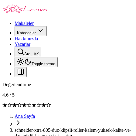
Makaleler
Kategoriler
Hakkımızda
Yazarlar
Ara...
⌘
K
Toggle theme
Değerlendirme
4.6
/
5
Ana Sayfa
schneider-xtra-805-duz-klipsli-roller-kalem-yuksek-kalite-ve-
dayaniklilik-sunan-sik-tasarim