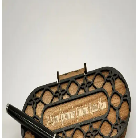
ancak uç kırılganlığı dikkat gerektirir.
Faber Castell 1425 Renkli ve Ergonomik Tükenmez
Kalem Seti Özellikleri ve Kullanım Alanları
Faber Castell 1425 seti, 10 renkli, ergonomik tasarımı ve yüksek
pigmentli mürekkebiyle detaylı yazım ve çizimlerde üstün
performans sağlar, uzun ömürlü ve güvenli kullanım sunar.
Stabilo Dondurma Sevimli Havuç ve Mini Fosforlu
Kalemler Seti İncelemesi
Stabilo'nun sevimli ve fonksiyonel dondurma kalem seti, çocukların
ilgisini çeken tasarımı ve fosforlu özellikleriyle öne çıkıyor.
Kullanım kolaylığı ve eğlenceli görsel detaylar sunar.
Akademi Çocuk Komik Mat Mini Set (Seyahat Seti)
ile Carioca Joy 12'li Kalemler Ürün Analizi
Bu analiz, Akademi Çocuk Funny Mat Mini Set ile Carioca Joy
12’li kalemlerin 3 yaş ve üzeri çocuklarda dil gelişimi, renkli çizim
ve yazı pratiklerini destekleyen taşınabilir tasarım ve uzun ömürlü
kullanım deneyimini özetler.