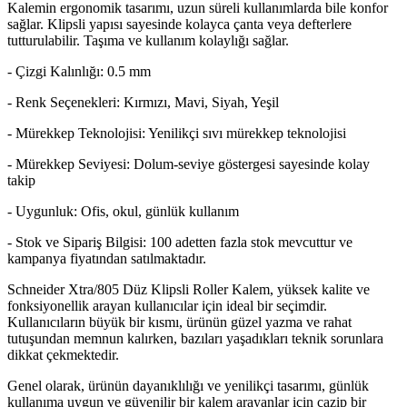
Kalemin ergonomik tasarımı, uzun süreli kullanımlarda bile konfor
sağlar. Klipsli yapısı sayesinde kolayca çanta veya defterlere
tutturulabilir. Taşıma ve kullanım kolaylığı sağlar.
- Çizgi Kalınlığı: 0.5 mm
- Renk Seçenekleri: Kırmızı, Mavi, Siyah, Yeşil
- Mürekkep Teknolojisi: Yenilikçi sıvı mürekkep teknolojisi
- Mürekkep Seviyesi: Dolum-seviye göstergesi sayesinde kolay
takip
- Uygunluk: Ofis, okul, günlük kullanım
- Stok ve Sipariş Bilgisi: 100 adetten fazla stok mevcuttur ve
kampanya fiyatından satılmaktadır.
Schneider Xtra/805 Düz Klipsli Roller Kalem, yüksek kalite ve
fonksiyonellik arayan kullanıcılar için ideal bir seçimdir.
Kullanıcıların büyük bir kısmı, ürünün güzel yazma ve rahat
tutuşundan memnun kalırken, bazıları yaşadıkları teknik sorunlara
dikkat çekmektedir.
Genel olarak, ürünün dayanıklılığı ve yenilikçi tasarımı, günlük
kullanıma uygun ve güvenilir bir kalem arayanlar için cazip bir