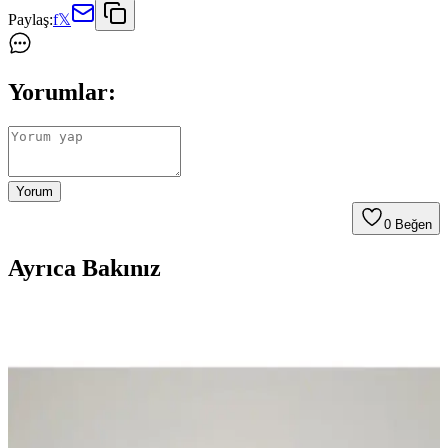
Paylaş:
f
𝕏
Yorumlar:
Yorum
0
Beğen
Ayrıca Bakınız
Faber Castell Caligraphy Silgili Yuvarlak Kurşun
Kalem 12'li Paket Ürün İncelemesi ve Kullanım
Özellikleri
Faber Castell'in 12'li yuvarlak kurşun kalemi, yüksek kaliteli
malzeme ve ergonomik tasarımıyla sanat ve yazı projelerine uygun,