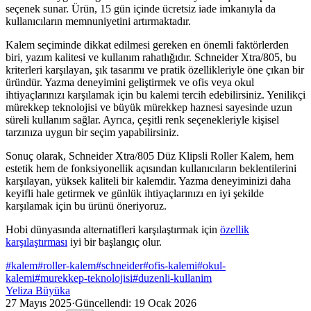
seçenek sunar. Ürün, 15 gün içinde ücretsiz iade imkanıyla da
kullanıcıların memnuniyetini artırmaktadır.
Kalem seçiminde dikkat edilmesi gereken en önemli faktörlerden
biri, yazım kalitesi ve kullanım rahatlığıdır. Schneider Xtra/805, bu
kriterleri karşılayan, şık tasarımı ve pratik özellikleriyle öne çıkan bir
üründür. Yazma deneyimini geliştirmek ve ofis veya okul
ihtiyaçlarınızı karşılamak için bu kalemi tercih edebilirsiniz. Yenilikçi
mürekkep teknolojisi ve büyük mürekkep haznesi sayesinde uzun
süreli kullanım sağlar. Ayrıca, çeşitli renk seçenekleriyle kişisel
tarzınıza uygun bir seçim yapabilirsiniz.
Sonuç olarak, Schneider Xtra/805 Düz Klipsli Roller Kalem, hem
estetik hem de fonksiyonellik açısından kullanıcıların beklentilerini
karşılayan, yüksek kaliteli bir kalemdir. Yazma deneyiminizi daha
keyifli hale getirmek ve günlük ihtiyaçlarınızı en iyi şekilde
karşılamak için bu ürünü öneriyoruz.
Hobi dünyasında alternatifleri karşılaştırmak için
özellik
karşılaştırması
iyi bir başlangıç olur.
#
kalem
#
roller-kalem
#
schneider
#
ofis-kalemi
#
okul-
kalemi
#
murekkep-teknolojisi
#
duzenli-kullanim
Yeliza Büyüka
27 Mayıs 2025
·
Güncellendi:
19 Ocak 2026