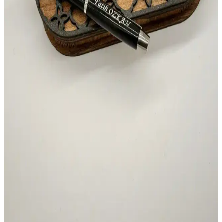
Batekso Ayıcık Kalp Desenli Kalem Çantası
Çocuklar ve Gençler İçin Çok Amaçlı Kullanım
Batekso'nun Ayıcık Kalp Desenli Kalem Çantası, renkli tasarımı ve
geniş iç hacmiyle çocukların favorisi. Hafif ve dayanıklı tekstil
malzemesiyle pratik kullanım sunar.
Artline Süprem Kaligrafi Kalemi 2,0: Yüksek Kalite
ve Detaylı Yazı Çalışmaları İçin Uygun
Artline Süprem Kaligrafi Kalemi 2,0, yüksek kalite malzemeleri ve
ergonomik tasarımıyla detaylı ve estetik yazı çalışmalarına olanak
tanır, kullanıcı memnuniyeti yüksek, uzun ömürlü ve çeşitli
projelerde kullanılabilir.
Faber Castell FC 1425 Renkli Tükenmez Kalem Seti
5'li, Günlük Yazım ve Çizim İçin Uygun
Faber Castell FC 1425 renkli tükenmez kalem seti, çeşitli renk
seçenekleri ve ergonomik tasarımıyla günlük yazım ve çizim
ihtiyaçlarına uygun, dayanıklı ve kullanışlı bir kırtasiye ürünüdür.
Bymiel Öğretmenler Günü İçin Ahşap Kutuda