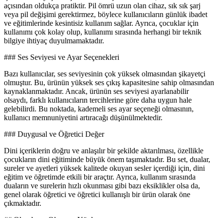
açısından oldukça pratiktir. Pil ömrü uzun olan cihaz, sık sık şarj
veya pil değişimi gerektirmez, böylece kullanıcıların günlük ibadet
ve eğitimlerinde kesintisiz kullanım sağlar. Ayrıca, çocuklar için
kullanımı çok kolay olup, kullanımı sırasında herhangi bir teknik
bilgiye ihtiyaç duyulmamaktadır.
### Ses Seviyesi ve Ayar Seçenekleri
Bazı kullanıcılar, ses seviyesinin çok yüksek olmasından şikayetçi
olmuştur. Bu, ürünün yüksek ses çıkış kapasitesine sahip olmasından
kaynaklanmaktadır. Ancak, ürünün ses seviyesi ayarlanabilir
olsaydı, farklı kullanıcıların tercihlerine göre daha uygun hale
gelebilirdi. Bu noktada, kademeli ses ayar seçeneği olmasının,
kullanıcı memnuniyetini artıracağı düşünülmektedir.
### Duygusal ve Öğretici Değer
Dini içeriklerin doğru ve anlaşılır bir şekilde aktarılması, özellikle
çocukların dini eğitiminde büyük önem taşımaktadır. Bu set, dualar,
sureler ve ayetleri yüksek kalitede okuyan sesler içerdiği için, dini
eğitim ve öğretimde etkili bir araçtır. Ayrıca, kullanım sırasında
duaların ve surelerin hızlı okunması gibi bazı eksiklikler olsa da,
genel olarak öğretici ve öğretici kullanışlı bir ürün olarak öne
çıkmaktadır.