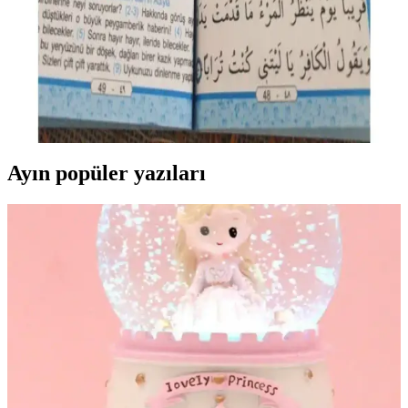
Medrese Yayınları 50'li Tül Keseli Yasin Cüzü Kitabı
Detaylı İnceleme ve Özellikleri
Medrese Yayınları'nın 50'li Tül Keseli Yasin seti, sesli dinleme, şık
tasarım ve kolay kullanım özellikleriyle dini içeriklere erişimi
kolaylaştırır, anlamlı hediye seçeneği sunar.
Ayın popüler yazıları