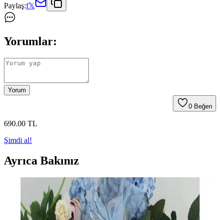
Paylaş:
f
𝕏
Yorumlar:
Yorum
0
Beğen
690
.00
TL
Şimdi al!
Ayrıca Bakınız
Bayramdan Kendime 10 Saat’ de Kuran
Öğreniyorum Sesli Cihazlı Kitap Mavi Ürün
İncelemesi