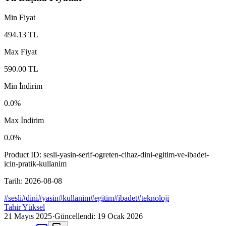
Min Fiyat
494.13
TL
Max Fiyat
590.00
TL
Min İndirim
0.0
%
Max İndirim
0.0
%
Product ID:
sesli-yasin-serif-ogreten-cihaz-dini-egitim-ve-ibadet-
icin-pratik-kullanim
Tarih:
2026-08-08
#
sesli
#
dini
#
yasin
#
kullanim
#
egitim
#
ibadet
#
teknoloji
Tahir Yüksel
21 Mayıs 2025
·
Güncellendi:
19 Ocak 2026