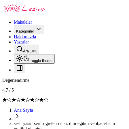
Makaleler
Kategoriler
Hakkımızda
Yazarlar
Ara...
⌘
K
Toggle theme
Değerlendirme
4.7
/
5
Ana Sayfa
sesli-yasin-serif-ogreten-cihaz-dini-egitim-ve-ibadet-icin-
pratik-kullanim