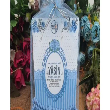
Sesli anlatımlı Kuran kitabı, kolay kullanım ve geniş içerik ile dini
eğitimleri hızlandırır. Çocuklar ve yetişkinler için uygun, pratik ve
eğlenceli öğrenme aracı.
Gölgeli Kuranı Kerim: Kalemle Yazılabilen, QR
Kodlu ve Sesli Özellikleriyle Dini Öğrenme Aracı
Gölgeli Kuranı Kerim, kalemle yazılabilen, QR kodu ve sesli
anlatım özellikleriyle dini öğrenmeyi kolaylaştıran yüksek kaliteli bir
eserdir. Manevi bağları güçlendirir ve öğrenme sürecini hızlandırır.
Kur'an-ı Kerim Bilgisayar Hatlı Rahle Boy ile Dini
İbadetlerinizi Kolaylaştırın
Türkçe içerikli, sesli ve taşınabilir Kur'an-ı Kerim rahle boyu, büyük
yazıları ve teknolojik özellikleriyle kullanıcıların ibadet ve eğitimini
kolaylaştırır.
Kapadokya Yayınları İngilizce Hikaye Kitabı Seti:
A1-A2-B1 Seviyelerinde Dil Öğrenme
Kapadokya Yayınları'nın A1, A2 ve B1 seviyelerinde hazırladığı