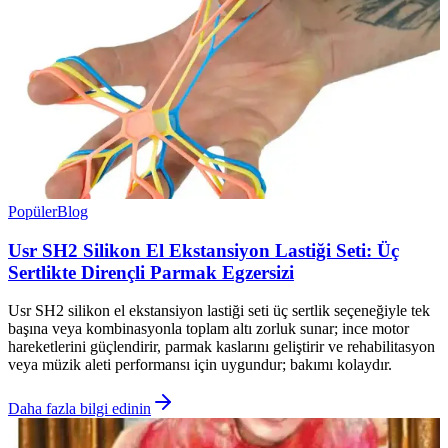
Popüler
Blog
Usr SH2 Silikon El Ekstansiyon Lastiği Seti: Üç
Sertlikte Dirençli Parmak Egzersizi
Usr SH2 silikon el ekstansiyon lastiği seti üç sertlik seçeneğiyle tek
başına veya kombinasyonla toplam altı zorluk sunar; ince motor
hareketlerini güçlendirir, parmak kaslarını geliştirir ve rehabilitasyon
veya müzik aleti performansı için uygundur; bakımı kolaydır.
Daha fazla bilgi edinin