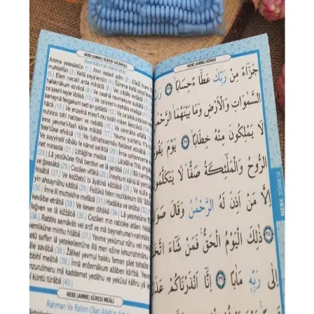
İngilizce hikaye kitabı seti, sesli dinleme desteği ve zengin
içerikleriyle dil öğrenimini kolaylaştırır ve kişisel gelişimi destekler.
Ayfa Basın Yayın Gökkuşağı Renkli Orta Boy Sesli
Kur'an-ı Kerim Özellikleri ve Kullanımı
Ayfa Basın Yayın'ın orta boy, gökkuşağı renkli ve sesli Kur'an-ı
Kerim'i, dayanıklı şamua kağıt, Diyanet onaylı Arapça metin ve
dijital sesli dinleme imkanıyla estetik ve fonksiyonelliği bir arada
sunuyor.
Kişiye Özel Fotoğraflı ve Ses İzli Spotify Ürünü
İncelemesi ve Özellikleri
Bu ürün, kişiye özel fotoğraf ve şarkı ile tasarlanmış, yüksek kaliteli
UV baskı ve dayanıklı pleksi cam yapısıyla dikkat çeker. Sevdiğiniz
anıları ve müzikleri yanınızda taşımanızı sağlar.
Sesli Yasin Kitabı ve Microsoft Hizmetleri ile Dijital
Dini İçerik Erişimi ve Yönetimi
Sesli Yasin Kitabı, Microsoft 365 ve OneDrive gibi hizmetlerle
dijital dini içeriklere kolay erişim ve yönetim sağlar. Microsoft
hesabı ile ibadet ve öğrenme süreçleri pratik hale gelir.