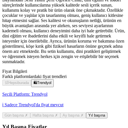
süreçlerinde kullanıcılarına yüksek kalitede sesli içerik sunan,
kullanımı kolay ve pratik bir ürün olarak öne çıkmaktadır. Özellikle
çocuklar ve yaşlılar için tasarlanmış olması, geniş kullanıcı kitlesine
hitap etmesini sağlar. Ses kalitesi ve okunuşların netliği, ürünün en
büyük avantajları arasında yer alırken, ses seviyesi ayarlarının
kademeli olması, kullanıcı deneyimini daha iyi hale getirebilir. Ürün,
dini eğitim ve ibadetlerini daha etkili ve keyifli hale getirmek
isteyenler için önerilebilir. Ayrıca, ürünün koruma ve bakımına özen
gösterilmesi, köşe kırık gibi fiziksel hasarların önüne geçmek adına
önem arz etmektedir. Bu setin kullanımı, dini pratikleri geliştirmek
ve öğrenmek isteyen herkes için zengin ve erişilebilir bir seçenek
sunmaktadır.
Fiyat Bilgileri
Farklı platformlardaki fiyat trendleri
🛒
Hepsiburada
🛍️
Trendyol
Seçili Platform:
Trendyol
ℹ️ Sadece Trendyol'da fiyat mevcut
Gün başına
✗
Hafta başına
✗
Ay başına
✗
Yıl başına
Yıl Başına Fiyatlar