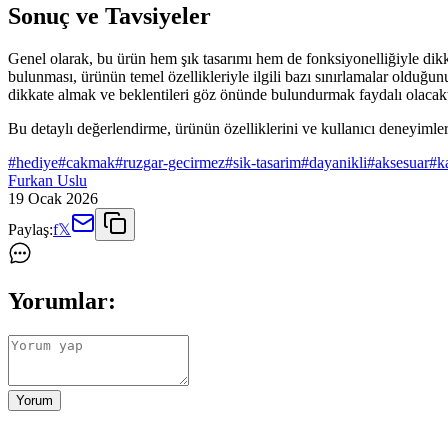
Sonuç ve Tavsiyeler
Genel olarak, bu ürün hem şık tasarımı hem de fonksiyonelliğiyle dikkat
bulunması, ürünün temel özellikleriyle ilgili bazı sınırlamalar olduğu
dikkate almak ve beklentileri göz önünde bulundurmak faydalı olacakt
Bu detaylı değerlendirme, ürünün özelliklerini ve kullanıcı deneyimleri
#
hediye
#
cakmak
#
ruzgar-gecirmez
#
sik-tasarim
#
dayanikli
#
aksesuar
#
k
Furkan Uslu
19 Ocak 2026
Paylaş:
f
𝕏
Yorumlar:
Yorum