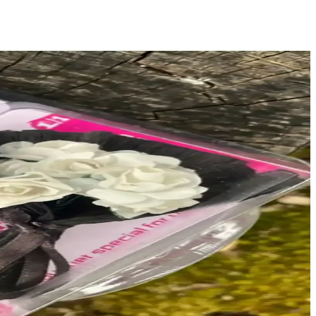
e dayanıklılık sağlanır.
rları hediye seçiminde önemli rol oynar.
fet seçenekleri ve kaliteli dolgu malzemeleriyle dayanıklıdır.
. Projede kalıp kullanımı ve kumaş seçimi detayları paylaşılıyor.
iyle makrome çantalar öne çıkıyor.
ullanım sunar.