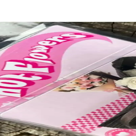
ve işlevselliği bir araya getirir. Dikiş teknikleri ve detaylarla şıklık v
alzeme ve Kullanım Önerileri
k duşu hediyesi olarak öne çıkar. Kullanım pratikliği ve güvenlik unsu
iselleştirilebilir ve Sevimli Tasarım
a yapılabilen, kişiselleştirilebilir ve sevimli bir örgü oyuncaktır. Kıya
aratıcı Kişisel Hediye Projesi
uzluğunu avantaja çevirerek özgün ve sanatsal bir hediye ortaya koyuyor
Teknikleriyle Başarıya Ulaşmak
ve dayanıklılığı bir araya getiriyor. Tasarım önerileri ve hediye değer
 Dayanıklı Okuma Arkadaşları
k ve tasarımlarıyla kitaplara şık dokunuş sağlar, uzun ömürlü ve pratik k