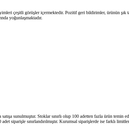
imleri çeşitli görüşler içermektedir. Pozitif geri bildirimler, ürünün şı
arında yoğunlaşmaktadır.
ışa sunulmuştur. Stoklar sınırlı olup 100 adetten fazla ürün temin edilebi
 adet siparişle sınırlandırılmıştır. Kurumsal siparişlerde ise farklı limitle