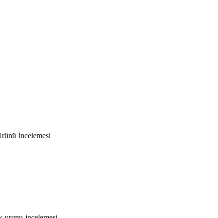
Ürünü İncelemesi
k-urunu-incelemesi