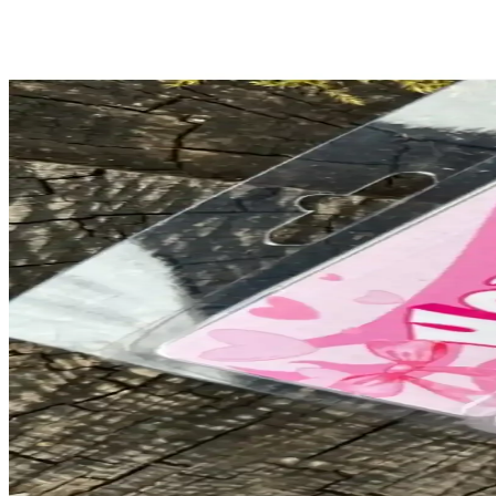
Pamuklu kumaştan özgün tasarımla hazırlanan çapraz askılı önlük, estetik 
Bebek Duşu Hediyesi İçin Örgü Tulumlar: Tasarım, M
Örgü bebek tulumları, dayanıklı malzemeler ve özgün tasarımlarla bebe
Mochi Cat Örgü Oyuncak Modeli: Yenidoğanlar İçin Kiş
Mochi Cat, yenidoğanlar için tasarlanmış parçalı örme yöntemiyle kolayc
Sanatsal Kumaş Seçimi ve Sardalya Yastığı Tasarımı: Y
Sanatçı dost için tasarlanan sardalya yastığı, farklı kumaşların uyums
Makrome Çanta Tasarımında Renk Uyumu ve Düğüm 
Makrome çanta yapımında renk uyumu ve sıkı düğüm teknikleri, estetik 
Giftsturkiye Mıknatıslı Kitap Ayracı Seti Renkli ve
Sevimli ve dayanıklı Giftsturkiye mıknatıslı kitap ayraçları, farklı ren