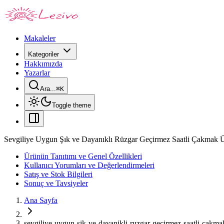
Makaleler
Kategoriler
Hakkımızda
Yazarlar
Ara...
⌘
K
Toggle theme
Sevgiliye Uygun Şık ve Dayanıklı Rüzgar Geçirmez Saatli Çakmak 
Ürünün Tanıtımı ve Genel Özellikleri
Kullanıcı Yorumları ve Değerlendirmeleri
Satış ve Stok Bilgileri
Sonuç ve Tavsiyeler
Ana Sayfa
sevgiliye-uygun-sik-ve-dayanikli-ruzgar-gecirmez-saatli-cakma