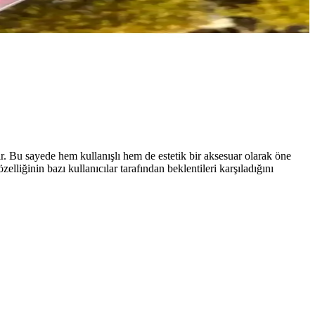
anıcı memnuniyeti ile günlük not alma deneyimini zenginleştirir.
asında öne çıkar, sınırlı stok ve kampanya avantajlarıyla erişilebilir.
r. Bu sayede hem kullanışlı hem de estetik bir aksesuar olarak öne
zelliğinin bazı kullanıcılar tarafından beklentileri karşıladığını