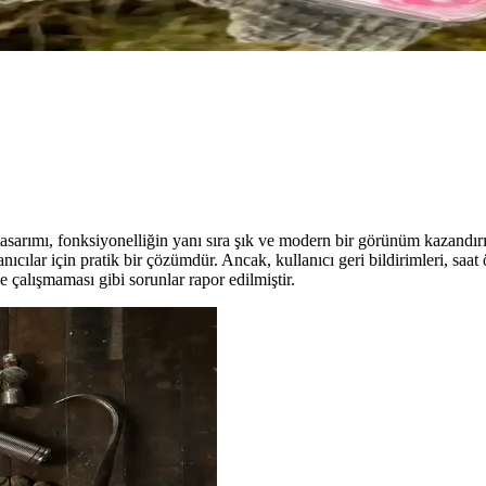
n Şık Yazım Seti
çerir. Ofis ve kişisel kullanımda estetik ve pratiklik sağlar, yüksek kull
stetik ve Şık Dekoratif Parça
k detaylar sunar. Küçük boyutlarıyla dekorasyon ve hediye seçenekleri ar
tasarımı, fonksiyonelliğin yanı sıra şık ve modern bir görünüm kazandırı
ıcılar için pratik bir çözümdür. Ancak, kullanıcı geri bildirimleri, saat ö
e çalışmaması gibi sorunlar rapor edilmiştir.