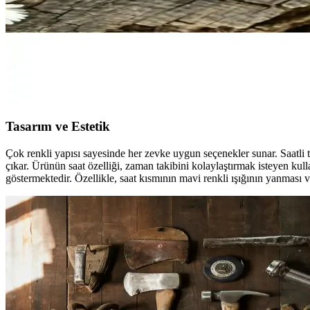
Serve Set: Zarif ve Pratik Ofis ve Kişisel Kullanım İçi
Mor renkli şık tasarımıyla dikkat çeken bu set, defter, kalem ve silgi i
Hot Flowers Özel Tasarım Çiçekli Koleksiyon Ürünü E
Hot Flowers koleksiyonundan özel tasarım çiçekli ürünler, şık ve esteti
Tasarım ve Estetik
Çok renkli yapısı sayesinde her zevke uygun seçenekler sunar. Saatli 
çıkar. Ürünün saat özelliği, zaman takibini kolaylaştırmak isteyen kullan
göstermektedir. Özellikle, saat kısmının mavi renkli ışığının yanması v