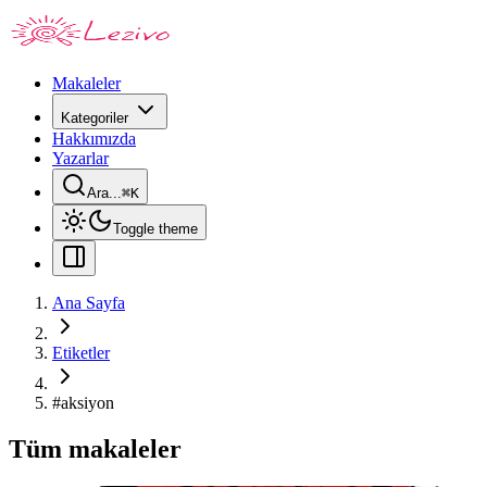
Makaleler
Kategoriler
Hakkımızda
Yazarlar
Ara...
⌘
K
Toggle theme
Ana Sayfa
Etiketler
#
aksiyon
Tüm makaleler