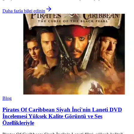
Daha fazla bilgi edinin
Blog
Pirates Of Caribbean Siyah İnci'nin Laneti DVD
İncelemesi Yüksek Kalite Görüntü ve Ses
Özellikleriyle