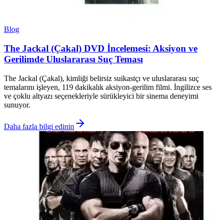
Blog
The Jackal (Çakal) DVD İncelemesi: Aksiyon ve
Gerilimde Uluslararası Suç Teması
The Jackal (Çakal), kimliği belirsiz suikastçı ve uluslararası suç
temalarını işleyen, 119 dakikalık aksiyon-gerilim filmi. İngilizce ses
ve çoklu altyazı seçenekleriyle sürükleyici bir sinema deneyimi
sunuyor.
Daha fazla bilgi edinin