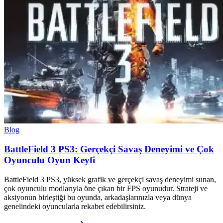
Blog
BattleField 3 PS3: Gerçekçi Savaş Deneyimi ve Çok
Oyunculu Oyun Keyfi
BattleField 3 PS3, yüksek grafik ve gerçekçi savaş deneyimi sunan,
çok oyunculu modlarıyla öne çıkan bir FPS oyunudur. Strateji ve
aksiyonun birleştiği bu oyunda, arkadaşlarınızla veya dünya
genelindeki oyuncularla rekabet edebilirsiniz.