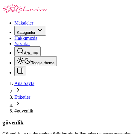
Makaleler
Kategoriler
Hakkımızda
Yazarlar
Ara...
⌘
K
Toggle theme
Ana Sayfa
Etiketler
#
guvenlik
güvenlik
Güvenlik, iç ve dış mekan ürünlerinin kullanıcılar ve çevre açısından