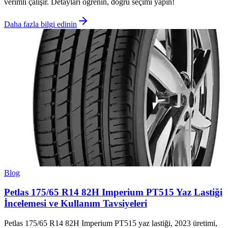
verimli çalışır. Detayları öğrenin, doğru seçimi yapın!
Daha fazla bilgi edinin
Blog
Petlas 175/65 R14 82H Imperium PT515 Yaz Lastiği
İncelemesi ve Kullanım Tavsiyeleri
Petlas 175/65 R14 82H Imperium PT515 yaz lastiği, 2023 üretimi,