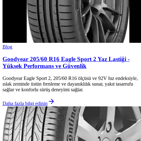
Blog
Goodyear 205/60 R16 Eagle Sport 2 Yaz Lastiği -
Yüksek Performans ve Güvenlik
Goodyear Eagle Sport 2, 205/60 R16 ölçüsü ve 92V hız endeksiyle,
ıslak zeminde üstün frenleme ve dayanıklılık sunar, yakıt tasarrufu
sağlar ve konforlu sürüş deneyimi sağlar.
Daha fazla bilgi edinin