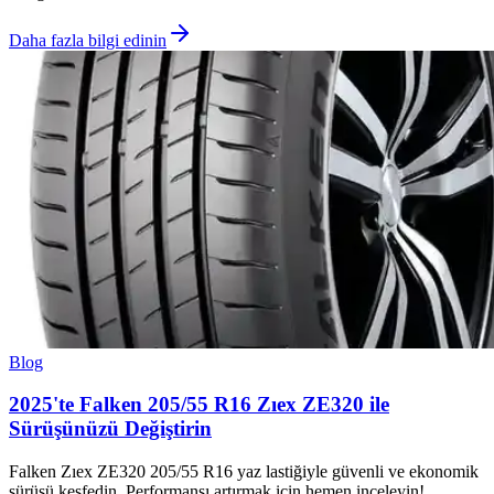
Daha fazla bilgi edinin
Blog
2025'te Falken 205/55 R16 Zıex ZE320 ile
Sürüşünüzü Değiştirin
Falken Zıex ZE320 205/55 R16 yaz lastiğiyle güvenli ve ekonomik
sürüşü keşfedin. Performansı artırmak için hemen inceleyin!