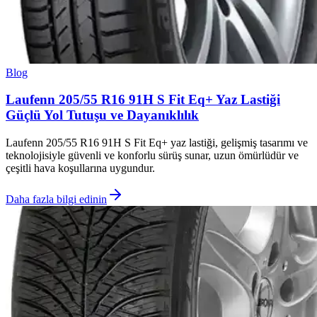
Blog
Laufenn 205/55 R16 91H S Fit Eq+ Yaz Lastiği
Güçlü Yol Tutuşu ve Dayanıklılık
Laufenn 205/55 R16 91H S Fit Eq+ yaz lastiği, gelişmiş tasarımı ve
teknolojisiyle güvenli ve konforlu sürüş sunar, uzun ömürlüdür ve
çeşitli hava koşullarına uygundur.
Daha fazla bilgi edinin