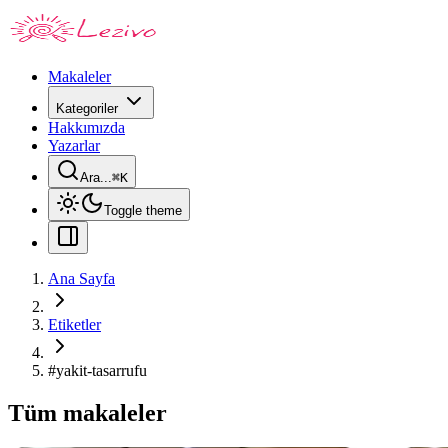
Makaleler
Kategoriler
Hakkımızda
Yazarlar
Ara...
⌘
K
Toggle theme
Ana Sayfa
Etiketler
#
yakit-tasarrufu
Tüm makaleler