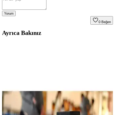
Yorum
0
Beğen
Ayrıca Bakınız
Delta Aventura Dura-Strong Katlanabilir Masa
Tenisi Masası İncelemesi ve Özellikleri
Delta Aventura Dura-Strong masa tenisi masası, iç mekan kullanımı
için dayanıklı ve katlanabilir tasarımıyla öne çıkar. MDF yüzey ve
metal yapısıyla uzun ömür sağlar, taşınabilirliği ise kullanım
kolaylığı sunar.
Usr FC30 Masa Tenisi Raket Kılıfı: Dayanıklı ve
Pratik Spor Ekipmanı Koruyucu
Usr FC30 masa tenisi raket kılıfı, dayanıklı malzemeleri ve pratik
tasarımıyla raketlerinizi uzun süre korur, kullanım kolaylığı sağlar ve
estetik görünüm sunar.