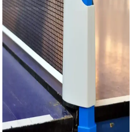
MASTENS Speed Ittf onaylı masa tenisi raketi, yüksek performans
ve dayanıklılık sunar. Siyah tasarımıyla şık olan bu ürün, top
kontrolünü artırır ve profesyonel oyunculara uygun özellikler taşır.
GENDEC 1923 Masa Tenisi Raketi İncelemesi:
Başlangıç Seviyesi İçin Uygun ve Ekonomik Seçenek
GENDEC 1923 masa tenisi raketi, başlangıç seviyesine uygun,
dayanıklı ve uygun fiyatlı bir ürün olup, kontrol ve spin
özellikleriyle dikkat çeker.
Usr Training 10'lu Masa Tenisi Topu - Dayanıklı ve
Uygun Fiyatlı Antrenman Malzemesi
Usr Training 10'lu masa tenisi seti, dayanıklı ABS materyal ve ITTF
standartlarına uygunluğu ile eğitim ve antrenmanlar için ideal, uygun
fiyatlı ve yüksek performanslı bir seçenektir.
LOKİ Wang Hao Blue Masa Tenisi Raketi: Yüksek
Performans ve Dayanıklılık Özellikleri
LOKİ Wang Hao Blue masa tenisi raketi, yüksek hız, spin ve