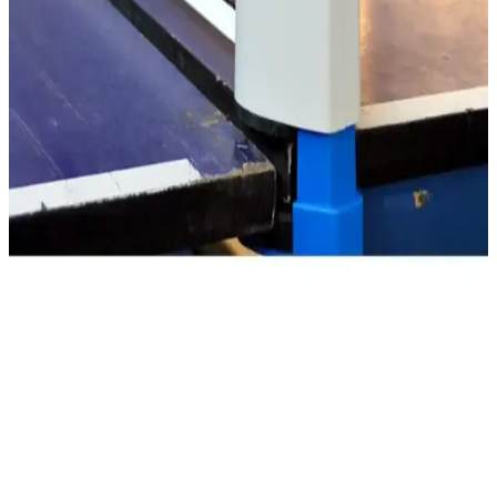
Uygun Fiyatlı Antrenman Malzemesi
Usr Training 10'lu masa tenisi seti, dayanıklı ABS materyal ve ITTF
standartlarına uygunluğu ile eğitim ve antrenmanlar için ideal, uygun
fiyatlı ve yüksek performanslı bir seçenektir.
LOKİ Wang Hao Blue Masa Tenisi Raketi: Yüksek
Performans ve Dayanıklılık Özellikleri
LOKİ Wang Hao Blue masa tenisi raketi, yüksek hız, spin ve
kontrol özellikleriyle öne çıkan, dayanıklı ve ITTF onaylı
profesyonel ekipmandır. Paket içeriğinde iki raket, iki top ve kılıf
bulunur.
Minerva Teleskopik Taşınabilir Kaymaz Ping Pong
Masa Tenisi Filesi Aparatı (K0) Ürün Özellikleri ve
Kullanım Rehberi
Minerva'nin taşınabilir masa tenisi filesi, kolay kurulumu ve
ayarlanabilir yüksekliği ile her ortamda kullanıma uygun, dayanıklı
ve pratik bir spor ekipmanıdır.