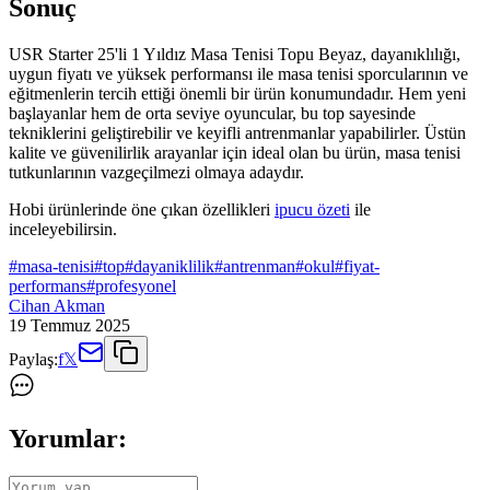
Sonuç
USR Starter 25'li 1 Yıldız Masa Tenisi Topu Beyaz, dayanıklılığı,
uygun fiyatı ve yüksek performansı ile masa tenisi sporcularının ve
eğitmenlerin tercih ettiği önemli bir ürün konumundadır. Hem yeni
başlayanlar hem de orta seviye oyuncular, bu top sayesinde
tekniklerini geliştirebilir ve keyifli antrenmanlar yapabilirler. Üstün
kalite ve güvenilirlik arayanlar için ideal olan bu ürün, masa tenisi
tutkunlarının vazgeçilmezi olmaya adaydır.
Hobi ürünlerinde öne çıkan özellikleri
ipucu özeti
ile
inceleyebilirsin.
#
masa-tenisi
#
top
#
dayaniklilik
#
antrenman
#
okul
#
fiyat-
performans
#
profesyonel
Cihan Akman
19 Temmuz 2025
Paylaş:
f
𝕏
Yorumlar: