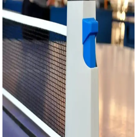
AYGÖREN HOME Açılır Kapanır Ayarlı Masa
Tenisi Filesi ve Seti İncelemesi
Dayanıklı ve kullanışlı masa tenisi seti, pratik kurulumu ve uygun
fiyatıyla evde veya arkadaş ortamında eğlence sağlar, ancak
malzeme kalitesi orta seviyededir.
MASTENS Speed Ittf Onaylı Masa Tenisi Raketleri
Performans ve Dayanıklılık Özellikleri
MASTENS Speed Ittf onaylı masa tenisi raketi, yüksek performans
ve dayanıklılık sunar. Siyah tasarımıyla şık olan bu ürün, top
kontrolünü artırır ve profesyonel oyunculara uygun özellikler taşır.
GENDEC 1923 Masa Tenisi Raketi İncelemesi:
Başlangıç Seviyesi İçin Uygun ve Ekonomik Seçenek
GENDEC 1923 masa tenisi raketi, başlangıç seviyesine uygun,
dayanıklı ve uygun fiyatlı bir ürün olup, kontrol ve spin
özellikleriyle dikkat çeker.
Usr Training 10'lu Masa Tenisi Topu - Dayanıklı ve