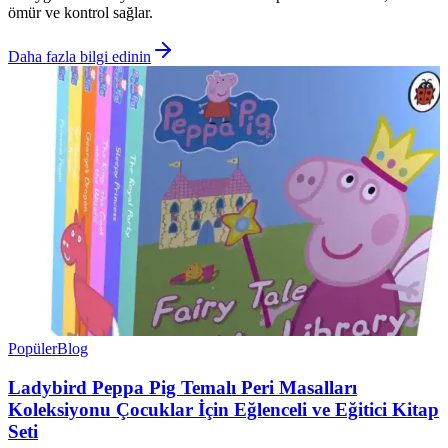
ömür ve kontrol sağlar.
Daha fazla bilgi edinin
Popüler
Blog
Ladybird Peppa Pig Temalı Peri Masalları
Koleksiyonu Çocuklar İçin Eğlenceli ve Eğitici Kitap
Seti