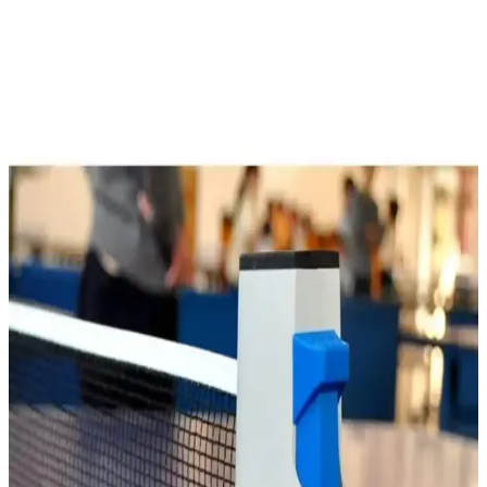
Tenisi Masası İncelemesi ve Özellikleri
Delta Aventura Dura-Strong masa tenisi masası, iç mekan kullanımı
için dayanıklı ve katlanabilir tasarımıyla öne çıkar. MDF yüzey ve
metal yapısıyla uzun ömür sağlar, taşınabilirliği ise kullanım
kolaylığı sunar.
Usr FC30 Masa Tenisi Raket Kılıfı: Dayanıklı ve
Pratik Spor Ekipmanı Koruyucu
Usr FC30 masa tenisi raket kılıfı, dayanıklı malzemeleri ve pratik
tasarımıyla raketlerinizi uzun süre korur, kullanım kolaylığı sağlar ve
estetik görünüm sunar.
AYGÖREN HOME Açılır Kapanır Ayarlı Masa
Tenisi Filesi ve Seti İncelemesi
Dayanıklı ve kullanışlı masa tenisi seti, pratik kurulumu ve uygun
fiyatıyla evde veya arkadaş ortamında eğlence sağlar, ancak
malzeme kalitesi orta seviyededir.
MASTENS Speed Ittf Onaylı Masa Tenisi Raketleri
Performans ve Dayanıklılık Özellikleri