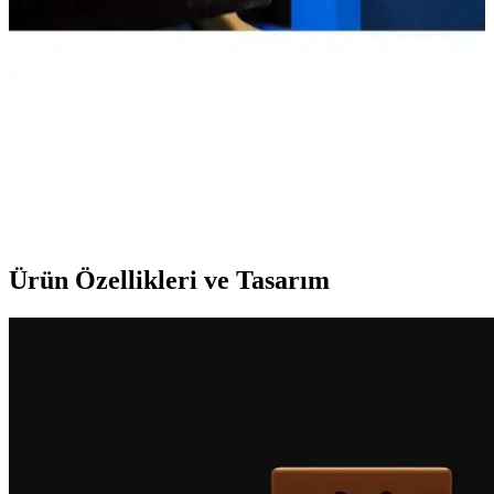
kontrol özellikleriyle öne çıkan, dayanıklı ve ITTF onaylı
profesyonel ekipmandır. Paket içeriğinde iki raket, iki top ve kılıf
bulunur.
Minerva Teleskopik Taşınabilir Kaymaz Ping Pong
Masa Tenisi Filesi Aparatı (K0) Ürün Özellikleri ve
Kullanım Rehberi
Minerva'nin taşınabilir masa tenisi filesi, kolay kurulumu ve
ayarlanabilir yüksekliği ile her ortamda kullanıma uygun, dayanıklı
ve pratik bir spor ekipmanıdır.
Ürün Özellikleri ve Tasarım