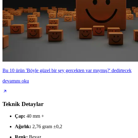
Bu 10 ürün 'Böyle güzel bir şey gerçekten var mıymış?' dedirtecek
devamını oku
Teknik Detaylar
Çap:
40 mm +
Ağırlık:
2,76 gram ±0,2
Renk:
Beyaz