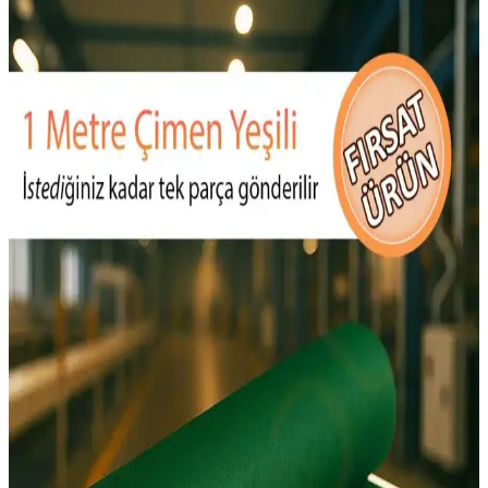
Keçe ile El Yapımı Bebek Kitabı Sayfası Tasarımı ve
Üretim Teknikleri
Keçe malzemesiyle el yapımı bebek kitabı sayfaları tasarımında
malzeme seçimi, kesim, dikiş teknikleri ve dayanıklılık artırma
yöntemleri detaylı şekilde ele alınmaktadır.
El Dikişi Keçe Cüzdanlar: Malzeme Seçimi, Ölçüler
ve Dikiş Teknikleri
El dikişi keçe cüzdanlar, doğru malzeme seçimi ve battaniye dikişi
ile dayanıklı ve estetik ürünler ortaya çıkarır. Ölçüler ve malzeme
temini projede önemli rol oynar.
Genel Markalar Keçe 20x30 cm 10'lu Paket El İşi ve
Süsleme Malzemeleri
Türkiye menşeli, 20x30 cm ölçülerinde 10'lu keçe paketi, el işi ve
süsleme projeleri için ideal, hafif ve esnek yapısıyla çok yönlü
kullanım sağlar, yüksek müşteri memnuniyeti ile tercih edilir.
Le Mabelle Çok Renkli Its My Birthday Kız Çocuk
Taç: Renkli ve Eğlenceli Doğum Günü Aksesuarı