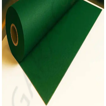
Le Mabelle'nin renkli keçe taçı, çocukların doğum günü
kutlamalarını daha eğlenceli ve özel kılar. Hafif ve dayanıklı
tasarımıyla rahat kullanım sağlar, fotoğraf çekimlerine de uygun bir
aksesuar.
Puti Keçe A4 1208 10’lu Paket Renkli ve Dayanıklı
Keçe Malzemeleri
Puti Keçe A4 1208, 10 adet renkli, 2 mm kalınlığında keçe
parçalarıyla el işleri ve dekorasyon projelerine uygun yüksek kaliteli
ürün. Canlı renkler ve dayanıklılık sunar.
Kırmızı Keçe Fiyonk Süsler: Çeyiz ve Hediye Kutusu
Dekorasyonunda Kullanım Rehberi
Yüksek kaliteli kırmızı keçe fiyonklar, kolay uygulanabilir
yapışkanlı tasarımıyla çeyiz ve hediye kutlarınızı estetik ve dayanıklı
şekilde süsler, çeşitli etkinliklerde kullanılır.
Artline 220 Super Fine 0.2mm Keçe Uçlu Kalem
Siyah ile İnce Detaylarda Üstün Performans