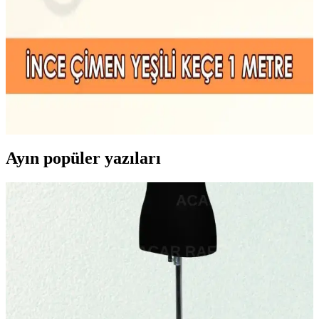
ve ince ucu ile mimari ve sanatsal çizimlerde netlik ve dayanıklılık
sunar. 20 renk seçeneği ile detaylı çalışmalara uygundur.
Yeşil Keçe Kumaş: Yaratıcı El İşleri ve Dekorasyon
İçin Uygun 1mm Kalınlıkta Malzeme
Yüksek kaliteli, 1mm ince yapıya sahip yeşil keçe kumaş, el işi ve
dekoratif projelerde kullanılır. Yıkanabilir özelliği ve canlı tonu ile
çeşitli tasarımlarda tercih edilir.
Ayın popüler yazıları