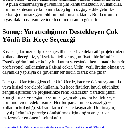
4.9 puan ortalamasıyla güvenilirliğini kanıtlamaktadır. Kullanıcılar,
ürünün kalitesini ve kullanım kolaylığını övgüyle dile getirirken,
herhangi olumsuz geri bildirim bulunmamaktadır. Bu da ürünün
piyasadaki başarısını ve tercih edilme oranını gösterir.
Sonuç: Yaratıcılığınızı Destekleyen Çok
Yönlü Bir Keçe Seçeneği
Kısacası, kırmızı kalp keçe, çeşitli el işleri ve dekoratif projelerinizde
kullanabileceğiniz, yüksek kaliteli ve uygun fiyatlı bir üründür.
Estetik görünümü ve kolay kullanımı sayesinde, hem amatör hem de
profesyonel kullanıcıların ilgisini çeker. Ürün, yerli üretim olması ve
dayanıklı yapısıyla da güvenilir bir tercih olarak öne çıkar.
İster çocuklar için eğlenceli etkinliklerde, ister ev dekorasyonunda
veya kişisel projelerde kullanın, bu keçe figürleri hayal gücünüzü
zenginleştirecek ve projelerinize renk katacaktır. Yaratıcılığınızı
konuşturmak ve özgün tasarımlar yapmak için, bu kaliteli keçe
ürününü tercih edebilirsiniz. Her bir parçanın benzersizliği ve
kullanım kolaylığı, sizi sınırların ötesine taşıyacak. Unutmayın,
hayal gücünüzü gerçeğe dönüştürmek için doğru araçlar ve
malzemeler en önemli adımlardır.
#
kece
#
el-isi
#
dekorasyon
#
aksesuar
#
magnet
#
kreatif
#
hobi