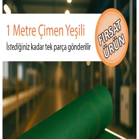
Üretim Teknikleri
Keçe malzemesiyle el yapımı bebek kitabı sayfaları tasarımında
malzeme seçimi, kesim, dikiş teknikleri ve dayanıklılık artırma
yöntemleri detaylı şekilde ele alınmaktadır.
El Dikişi Keçe Cüzdanlar: Malzeme Seçimi, Ölçüler
ve Dikiş Teknikleri
El dikişi keçe cüzdanlar, doğru malzeme seçimi ve battaniye dikişi
ile dayanıklı ve estetik ürünler ortaya çıkarır. Ölçüler ve malzeme
temini projede önemli rol oynar.
Genel Markalar Keçe 20x30 cm 10'lu Paket El İşi ve
Süsleme Malzemeleri
Türkiye menşeli, 20x30 cm ölçülerinde 10'lu keçe paketi, el işi ve
süsleme projeleri için ideal, hafif ve esnek yapısıyla çok yönlü
kullanım sağlar, yüksek müşteri memnuniyeti ile tercih edilir.
Le Mabelle Çok Renkli Its My Birthday Kız Çocuk
Taç: Renkli ve Eğlenceli Doğum Günü Aksesuarı