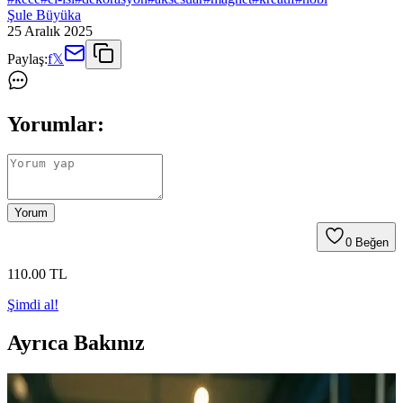
Şule Büyüka
25 Aralık 2025
Paylaş:
f
𝕏
Yorumlar:
Yorum
0
Beğen
110
.00
TL
Şimdi al!
Ayrıca Bakınız
Keçe ile El Yapımı Bebek Kitabı Sayfası Tasarımı ve