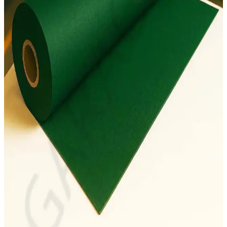
Le Mabelle'nin renkli keçe taçı, çocukların doğum günü
kutlamalarını daha eğlenceli ve özel kılar. Hafif ve dayanıklı
tasarımıyla rahat kullanım sağlar, fotoğraf çekimlerine de uygun bir
aksesuar.
Puti Keçe A4 1208 10’lu Paket Renkli ve Dayanıklı
Keçe Malzemeleri
Puti Keçe A4 1208, 10 adet renkli, 2 mm kalınlığında keçe
parçalarıyla el işleri ve dekorasyon projelerine uygun yüksek kaliteli
ürün. Canlı renkler ve dayanıklılık sunar.
Kırmızı Keçe Fiyonk Süsler: Çeyiz ve Hediye Kutusu
Dekorasyonunda Kullanım Rehberi
Yüksek kaliteli kırmızı keçe fiyonklar, kolay uygulanabilir
yapışkanlı tasarımıyla çeyiz ve hediye kutlarınızı estetik ve dayanıklı
şekilde süsler, çeşitli etkinliklerde kullanılır.
Artline 220 Super Fine 0.2mm Keçe Uçlu Kalem
Siyah ile İnce Detaylarda Üstün Performans
Artline 220 Super Fine 0.2mm keçe uçlu kalem, su bazlı mürekkebi