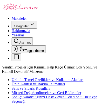
Makaleler
Kategoriler
Hakkımızda
Yazarlar
Ara...
⌘
K
Toggle theme
Yaratıcı Projeler İçin Kırmızı Kalp Keçe Ürünü: Çok Yönlü ve
Kaliteli Dekoratif Malzeme
Ürünün Temel Özellikleri ve Kullanım Alanları
Ürün Kalitesi ve Bakım Talimatları
Satış ve Sipariş Koşulları
Müşteri Değerlendirmeleri ve Geri Bildirimler
Sonuç: Yaratıcılığınızı Destekleyen Çok Yönlü Bir Keçe
Seçeneği