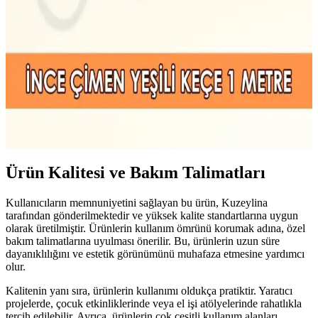
Artline 220 Super Fine 0.2mm keçe uçlu kalem, su bazlı mürekkebi
ve ince ucu ile mimari ve sanatsal çizimlerde netlik ve dayanıklılık
sunar. 20 renk seçeneği ile detaylı çalışmalara uygundur.
Yeşil Keçe Kumaş: Yaratıcı El İşleri ve Dekorasyon
İçin Uygun 1mm Kalınlıkta Malzeme
Yüksek kaliteli, 1mm ince yapıya sahip yeşil keçe kumaş, el işi ve
dekoratif projelerde kullanılır. Yıkanabilir özelliği ve canlı tonu ile
çeşitli tasarımlarda tercih edilir.
Ürün Kalitesi ve Bakım Talimatları
Kullanıcıların memnuniyetini sağlayan bu ürün, Kuzeylina
tarafından gönderilmektedir ve yüksek kalite standartlarına uygun
olarak üretilmiştir. Ürünlerin kullanım ömrünü korumak adına, özel
bakım talimatlarına uyulması önerilir. Bu, ürünlerin uzun süre
dayanıklılığını ve estetik görünümünü muhafaza etmesine yardımcı
olur.
Kalitenin yanı sıra, ürünlerin kullanımı oldukça pratiktir. Yaratıcı
projelerde, çocuk etkinliklerinde veya el işi atölyelerinde rahatlıkla
tercih edilebilir. Ayrıca, ürünlerin çok çeşitli kullanım alanları,