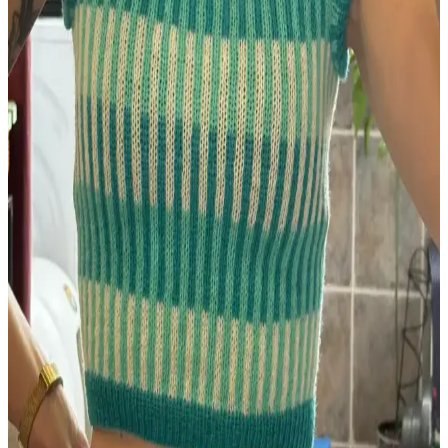
Bernat Softee Baby Cotton ile Leaf and Lace Set
Deseniyle Küçük Kazak ve Battaniye Örgüsü
Bernat Softee baby cotton ipliğiyle örülen Leaf and Lace Set deseni,
boyundan başlayarak minimal dikişle küçük kazak ve battaniye
yapımını kolaylaştırıyor. İplik artıkları da değerlendirilerek
sürdürülebilir bir örgü sunuyor.
Uzun Süreli Aradan Sonra Örgüye Dönüş ve İlk
Proje Deneyimi Üzerine Bilgiler
Beş yıl ara verdikten sonra örgüye dönen kullanıcının ilk projesi ve
deneyimleri, örgü teknikleri, model seçimi ve gelişim önerileri
üzerine kapsamlı bilgiler sunuyor.
Tin Can Knits'in Bracken Yeleği: Kablo Örgü
Teknikleriyle İlk Giyilebilir Örgü Projesi
Bracken Yeleği, kablo örgü tekniklerini öğrenmek isteyenler için
tasarlanmış, esnek ve estetik bir modeldir. Malzeme ve renk seçimi
örgü detaylarını ön plana çıkarır, kişiselleştirmeye uygundur.