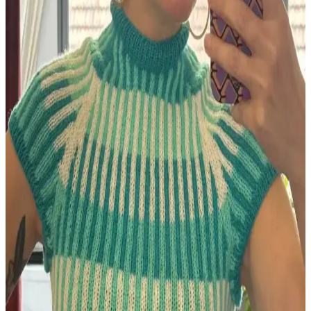
Berry Baby Hat, yeni doğan bebekler için Michele Sabatier
tarafından tasarlanmış, orta seviye zorlukta, rahat ve estetik bir örgü
şapka modelidir. Kenar kıvrımı bebeğin konforunu artırır.
HipKnitShop Lemon Cardigan Boyutlandırma
Yöntemleri ve Alternatif Tasarım Önerileri
HipKnitShop Lemon Cardigan modeli, farklı şiş kalınlıklarıyla
beden uyarlaması yapıyor. Bu yöntem kumaş tutarlılığını ve yapısal
bütünlüğü etkileyebilir. Alternatif desen ve model önerileri
sunuluyor.
Örgüyle Evliliğin Derin Bağları: İpliklerin Günlük
Hayattaki Rolü ve Anlamı
Örgüyle evli çiftlerin hayatında iplikler, sadece hobi değil; evde izler
bırakan, sessiz iletişim sağlayan ve kültürel anlamlar taşıyan önemli
bağlardır. Bu yazı, örgü ipliklerinin evlilikteki rolünü inceliyor.
Bernat Softee Baby Cotton ile Leaf and Lace Set
Deseniyle Küçük Kazak ve Battaniye Örgüsü