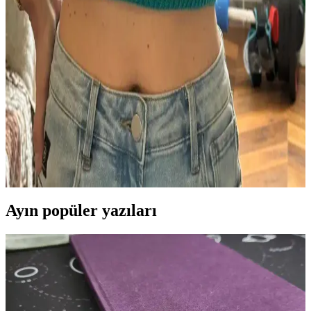
Scarfigan: Üstten Başlanan Özgün Eyer Omuzlu
Hırka Tasarımı ve Teknik Özellikleri
Scarfigan, üstten başlanarak örülen ve eyer omuz yapısına sahip
özgün bir hırka modelidir. Doğal renkler ve yerel düğmelerle sade
ve şık bir tasarım sunar, teknik ve estetik açıdan dikkat çeker.
Rumble Raglan Modelinde İplik Seçimi, Örgü
Gerilimi ve Bloklama Teknikleri
Rumble Raglan modelinde kullanılan Cascade 220 fingering ipliği
ve superwash ipliklerin avantajları tartışılıyor. Örgü gerilimi ve
bloklama işlemi örgünün görünümünü önemli ölçüde etkiliyor.
Ayın popüler yazıları