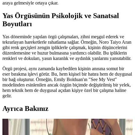
araya gelmesiyle ortaya çıkar.
Yas Örgüsünün Psikolojik ve Sanatsal
Boyutları
Yas döneminde yapılan örgü çalışmaları, zihni meşgul ederek ve
tekrarlayan hareketlerle rahatlama sağlar. Örneğin, Noro Taiyo Aran
gibi renk geçişleri zengin ipliklerle çalışmak, kişinin düşüncelerini
düzenlemesine ve huzur bulmasına yardımcı olabilir. Bu ipliklerin
renkleri ve dokuları, yasın karanlık ve aydınlık yanlarını yansıtabilir.
Örgü projesi, aynı zamanda kaybedilen kişinin anısına somut bir
eser bırakma işlevi görür. Bu, hem kişisel bir hatıra hem de duygusal
bir bağ oluşturur. Örneğin, Emily Bolduan'ın "See My Vest"
modelinden esinlenilen ancak özgün biçimde değiştirilmiş bir yelek,
hem teknik hem de duygusal açıdan kişiye özel bir çalışma haline
gelir.
Ayrıca Bakınız
Berry Baby Hat: Yeni Doğan Bebekler İçin Orta
Seviye Örgü Şapka Modeli ve Teknik Detayları