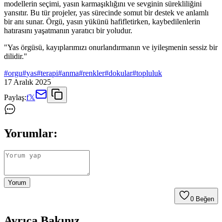
modellerin seçimi, yasın karmaşıklığını ve sevginin sürekliliğini
yansıtır. Bu tür projeler, yas sürecinde somut bir destek ve anlamlı
bir anı sunar. Örgü, yasın yükünü hafifletirken, kaybedilenlerin
hatırasını yaşatmanın yaratıcı bir yoludur.
"Yas örgüsü, kayıplarımızı onurlandırmanın ve iyileşmenin sessiz bir
dilidir."
#
orgu
#
yas
#
terapi
#
anma
#
renkler
#
dokular
#
topluluk
17 Aralık 2025
Paylaş:
f
𝕏
Yorumlar:
Yorum
0
Beğen
Ayrıca Bakınız