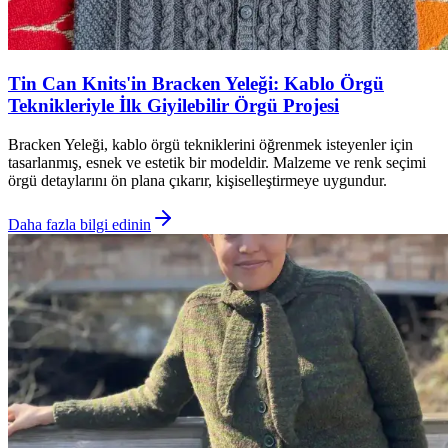
Tin Can Knits'in Bracken Yeleği: Kablo Örgü
Teknikleriyle İlk Giyilebilir Örgü Projesi
Bracken Yeleği, kablo örgü tekniklerini öğrenmek isteyenler için
tasarlanmış, esnek ve estetik bir modeldir. Malzeme ve renk seçimi
örgü detaylarını ön plana çıkarır, kişiselleştirmeye uygundur.
Daha fazla bilgi edinin