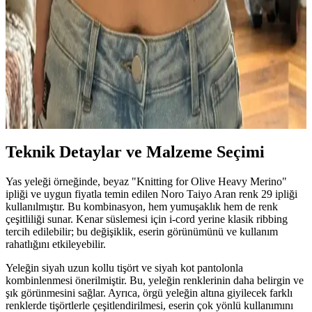
özgün bir hırka modelidir. Doğal renkler ve yerel düğmelerle sade
ve şık bir tasarım sunar, teknik ve estetik açıdan dikkat çeker.
Rumble Raglan Modelinde İplik Seçimi, Örgü
Gerilimi ve Bloklama Teknikleri
Rumble Raglan modelinde kullanılan Cascade 220 fingering ipliği
ve superwash ipliklerin avantajları tartışılıyor. Örgü gerilimi ve
bloklama işlemi örgünün görünümünü önemli ölçüde etkiliyor.
Teknik Detaylar ve Malzeme Seçimi
Yas yeleği örneğinde, beyaz "Knitting for Olive Heavy Merino"
ipliği ve uygun fiyatla temin edilen Noro Taiyo Aran renk 29 ipliği
kullanılmıştır. Bu kombinasyon, hem yumuşaklık hem de renk
çeşitliliği sunar. Kenar süslemesi için i-cord yerine klasik ribbing
tercih edilebilir; bu değişiklik, eserin görünümünü ve kullanım
rahatlığını etkileyebilir.
Yeleğin siyah uzun kollu tişört ve siyah kot pantolonla
kombinlenmesi önerilmiştir. Bu, yeleğin renklerinin daha belirgin ve
şık görünmesini sağlar. Ayrıca, örgü yeleğin altına giyilecek farklı
renklerde tişörtlerle çeşitlendirilmesi, eserin çok yönlü kullanımını