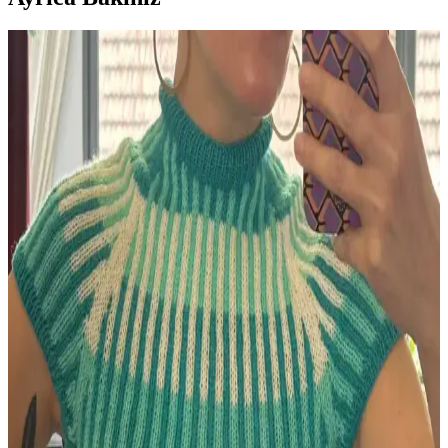
Berry Baby Hat: Yeni Doğan Bebekler İçin Orta
Seviye Örgü Şapka Modeli ve Teknik Detayları
Berry Baby Hat, yeni doğan bebekler için Michele Sabatier
tarafından tasarlanmış, orta seviye zorlukta, rahat ve estetik bir örgü
şapka modelidir. Kenar kıvrımı bebeğin konforunu artırır.
HipKnitShop Lemon Cardigan Boyutlandırma
Yöntemleri ve Alternatif Tasarım Önerileri
HipKnitShop Lemon Cardigan modeli, farklı şiş kalınlıklarıyla
beden uyarlaması yapıyor. Bu yöntem kumaş tutarlılığını ve yapısal
bütünlüğü etkileyebilir. Alternatif desen ve model önerileri
sunuluyor.
Örgüyle Evliliğin Derin Bağları: İpliklerin Günlük
Hayattaki Rolü ve Anlamı
Örgüyle evli çiftlerin hayatında iplikler, sadece hobi değil; evde izler
bırakan, sessiz iletişim sağlayan ve kültürel anlamlar taşıyan önemli
bağlardır. Bu yazı, örgü ipliklerinin evlilikteki rolünü inceliyor.