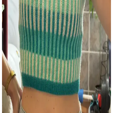
Bernat Softee baby cotton ipliğiyle örülen Leaf and Lace Set deseni,
boyundan başlayarak minimal dikişle küçük kazak ve battaniye
yapımını kolaylaştırıyor. İplik artıkları da değerlendirilerek
sürdürülebilir bir örgü sunuyor.
Uzun Süreli Aradan Sonra Örgüye Dönüş ve İlk
Proje Deneyimi Üzerine Bilgiler
Beş yıl ara verdikten sonra örgüye dönen kullanıcının ilk projesi ve
deneyimleri, örgü teknikleri, model seçimi ve gelişim önerileri
üzerine kapsamlı bilgiler sunuyor.
Tin Can Knits'in Bracken Yeleği: Kablo Örgü
Teknikleriyle İlk Giyilebilir Örgü Projesi
Bracken Yeleği, kablo örgü tekniklerini öğrenmek isteyenler için
tasarlanmış, esnek ve estetik bir modeldir. Malzeme ve renk seçimi
örgü detaylarını ön plana çıkarır, kişiselleştirmeye uygundur.
Scarfigan: Üstten Başlanan Özgün Eyer Omuzlu
Hırka Tasarımı ve Teknik Özellikleri
Scarfigan, üstten başlanarak örülen ve eyer omuz yapısına sahip