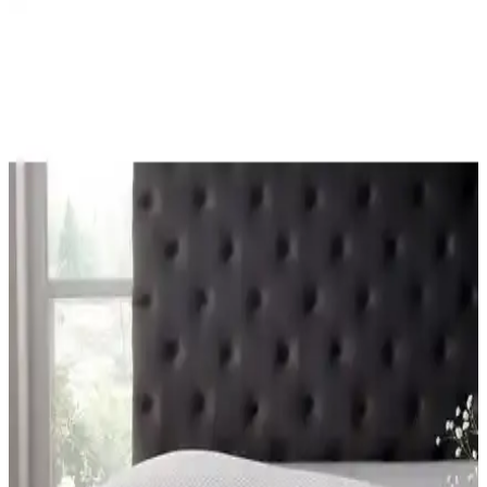
Bestway Renkli Pencereli Bardaklı Yatak: Konfor ve
Yenilik Sunan Pratik Çocuk Yatağı
Bestway'in renkli pencereli bardaklı yatak modeli, dayanıklı
malzemeleri, pratik katlama özelliği ve çocuklar için ideal
tasarımıyla güvenli ve eğlenceli kullanım sunar.
Bestway Lüks Fileli Yatak 160x84 cm Kırmızı –
Konfor ve Estetiği Bir Arada Sunar
Bestway'in kırmızı renkli, 160x84 cm ölçülerinde, file yapısıyla
hava sirkülasyonunu artıran lüks yatak, dayanıklı ve pratik kullanım
sağlar. Ev ve misafirler için ideal, uygun fiyatlı bir çözüm sunar.
Yatsan Uykucu Elite Pillow Top Lateks Pedli Yatak
ile Konfor ve Destek Sağlayan Modern Uyku
Deneyimi
Yatsan Uykucu Elite Pillow Top Lateks Yatak, yüksek konfor ve
destek sağlayan özellikleriyle uyku kalitenizi artırır, bel ve sırt
ağrılarını hafifletir, dayanıklı ve uzun ömürlüdür.
Yatsan Uykucu Elite ve Serta Sleep True Azure Bay