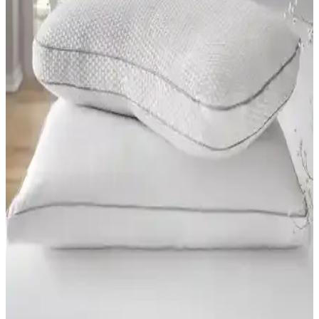
Yataklarının Detaylı Karşılaştırması
Yatsan Uykucu Elite ve Serta Sleep True Azure Bay yataklarının
özellikleri, kullanıcı yorumları ve karşılaştırması ile uyku kalitenizi
artıracak önemli bilgiler burada.
Yatsan Serta Sleep True Azure Bay ve Uykucu Fresh
Bliss Yataklarının Karşılaştırması
Yatsan Serta Sleep True Azure Bay ve Uykucu Fresh Bliss
yataklarının özellikleri, kullanıcı yorumları ve performansları detaylı
şekilde karşılaştırıldı, doğru seçim yapmanıza yardımcı oluyor.
Yatsan Uykucu Elite Pillow Top Cloudy Pedli ve
Fresh Bliss Bamboo Yatak Karşılaştırması
Yatsan Uykucu Elite Pillow Top Cloudy ve Fresh Bliss Bamboo
yataklarının özellikleri, kullanıcı yorumları ve karşılaştırmasıyla en
uygun yatak seçimine yardımcı oluyoruz.
Asroyallüks Şehrazat ve Yataş Bedding Spinal
Support Yatak Karşılaştırması