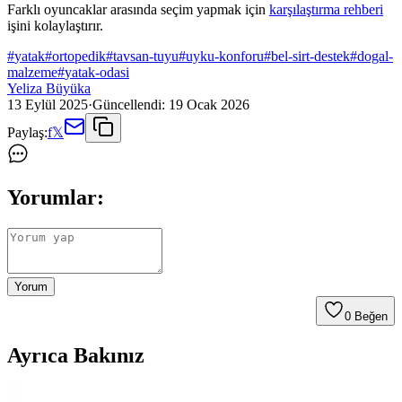
Farklı oyuncaklar arasında seçim yapmak için
karşılaştırma rehberi
işini kolaylaştırır.
#
yatak
#
ortopedik
#
tavsan-tuyu
#
uyku-konforu
#
bel-sirt-destek
#
dogal-
malzeme
#
yatak-odasi
Yeliza Büyüka
13 Eylül 2025
·
Güncellendi:
19 Ocak 2026
Paylaş:
f
𝕏
Yorumlar:
Yorum
0
Beğen
Ayrıca Bakınız