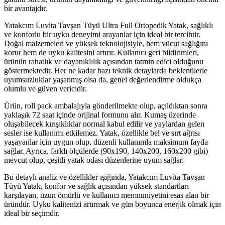
bir avantajdır.
Yatakcım Luvita Tavşan Tüyü Ultra Full Ortopedik Yatak, sağlıklı
ve konforlu bir uyku deneyimi arayanlar için ideal bir tercihtir.
Doğal malzemeleri ve yüksek teknolojisiyle, hem vücut sağlığını
korur hem de uyku kalitesini artırır. Kullanıcı geri bildirimleri,
ürünün rahatlık ve dayanıklılık açısından tatmin edici olduğunu
göstermektedir. Her ne kadar bazı teknik detaylarda beklentilerle
uyumsuzluklar yaşanmış olsa da, genel değerlendirme oldukça
olumlu ve güven vericidir.
Ürün, roll pack ambalajıyla gönderilmekte olup, açıldıktan sonra
yaklaşık 72 saat içinde orijinal formunu alır. Kumaş üzerinde
oluşabilecek kırışıklıklar normal kabul edilir ve yaylardan gelen
sesler ise kullanımı etkilemez. Yatak, özellikle bel ve sırt ağrısı
yaşayanlar için uygun olup, düzenli kullanımla maksimum fayda
sağlar. Ayrıca, farklı ölçülerde (90x190, 140x200, 160x200 gibi)
mevcut olup, çeşitli yatak odası düzenlerine uyum sağlar.
Bu detaylı analiz ve özellikler ışığında, Yatakcım Luvita Tavşan
Tüyü Yatak, konfor ve sağlık açısından yüksek standartları
karşılayan, uzun ömürlü ve kullanıcı memnuniyetini esas alan bir
üründür. Uyku kalitenizi artırmak ve gün boyunca enerjik olmak için
ideal bir seçimdir.