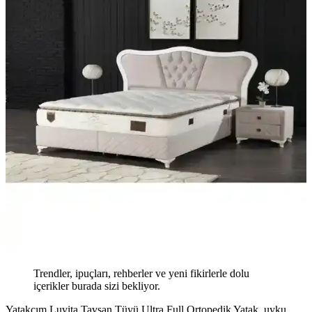
Trendler, ipuçları, rehberler ve yeni fikirlerle dolu
içerikler burada sizi bekliyor.
Yatakcım Luvita Tavşan Tüyü Ultra Full Ortopedik Yatak, uyku