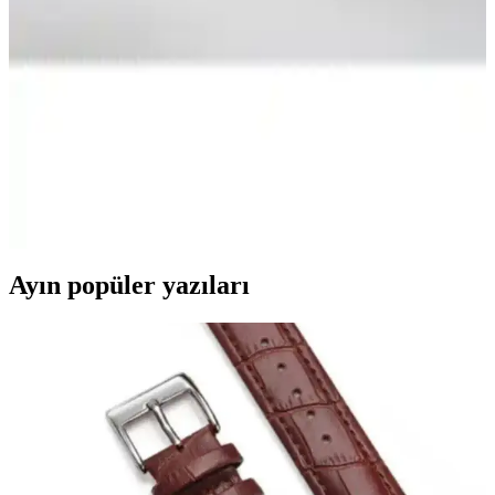
Bu makalede, Asroyallüks Şehrazat ve Yataş Bedding Spinal
Support yataklarının özellikleri, kullanıcı yorumları ve
karşılaştırması detaylı şekilde inceleniyor. Uygun yatak seçimi için
rehberlik sağlıyor.
Yataş Bedding Tesla Sleep Yastık: Modern Teknoloji
ve Doğal Malzemelerle Konforlu Uyku Deneyimi
Tesla Sleep Yastık, manyetik iplikler ve doğal pamuk yapısıyla
sağlıklı, konforlu ve teknolojik uyku sağlar, hijyen ve kullanım
kolaylığı sunar.
Ayın popüler yazıları