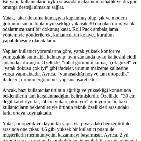
Bu yapı, kullanıcıların uyku sırasında maksimum rahatlık ve düzgün
omurga desteği almasını sağlar.
Yatak, jakar dokuma kumaşıyla kaplanmış olup, şık ve modern
görünüm sunar. toplam yüksekliği yaklaşık 30 cm olan ürün, yatak
odalarınıza zarif bir dokunuş katar. Roll Pack ambalajlama
yöntemiyle gönderilerek, kullanıcıların kolayca kurulum
yapabilmesine olanak tanır.
Yapılan kullanıcı yorumlarına göre, yatak yüksek konfor ve
yumuşaklık sunmakla kalmayıp, aynı zamanda uyku kalitesini ciddi
anlamda artırmıştır. Özellikle, "rahat görünüm kumaşı çok güzel" ve
"yatak dokusu çok iyi" gibi ifadeler, ürünün malzeme kalitesine
vurgu yapmaktadır. Ayrıca, "yumuşaklığı hoş ve tam ortopedik"
ifadeleri, ürünün ergonomik yapısına işaret eder.
Ancak, bazı kullanıcılar ürünün ağırlığı ve yüksekliği konusunda
beklentilerin tam karşılanmadığını belirtmişlerdir. Özellikle, "30 cm
değil kandırıyorlar, 24 cm yukarı çıkmıyor" gibi yorumlar, bazı
kullanıcıların beklentileriyle ürünün teknik özellikleri arasındaki
farkı ortaya koymaktadır.
Yatak, ortopedik ve dayanıklı yapısıyla piyasadaki benzer ürünler
arasında öne çıkar. 4.6 gibi yüksek bir kullanıcı puanı ile
müşterilerin memnuniyetini kazanmayı başarmıştır. Ayrıca, 2 yıl
garanti süresi, ürünün dayanıklılığı ve güvenilirliği açısından önemli