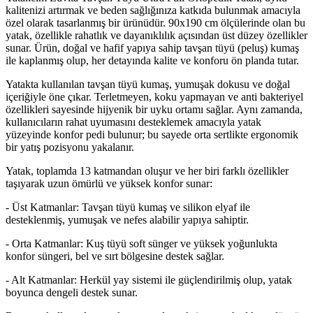
kalitenizi artırmak ve beden sağlığınıza katkıda bulunmak amacıyla
özel olarak tasarlanmış bir ürünüdür. 90x190 cm ölçülerinde olan bu
yatak, özellikle rahatlık ve dayanıklılık açısından üst düzey özellikler
sunar. Ürün, doğal ve hafif yapıya sahip tavşan tüyü (peluş) kumaş
ile kaplanmış olup, her detayında kalite ve konforu ön planda tutar.
Yatakta kullanılan tavşan tüyü kumaş, yumuşak dokusu ve doğal
içeriğiyle öne çıkar. Terletmeyen, koku yapmayan ve anti bakteriyel
özellikleri sayesinde hijyenik bir uyku ortamı sağlar. Aynı zamanda,
kullanıcıların rahat uyumasını desteklemek amacıyla yatak
yüzeyinde konfor pedi bulunur; bu sayede orta sertlikte ergonomik
bir yatış pozisyonu yakalanır.
Yatak, toplamda 13 katmandan oluşur ve her biri farklı özellikler
taşıyarak uzun ömürlü ve yüksek konfor sunar:
- Üst Katmanlar: Tavşan tüyü kumaş ve silikon elyaf ile
desteklenmiş, yumuşak ve nefes alabilir yapıya sahiptir.
- Orta Katmanlar: Kuş tüyü soft sünger ve yüksek yoğunlukta
konfor süngeri, bel ve sırt bölgesine destek sağlar.
- Alt Katmanlar: Herkül yay sistemi ile güçlendirilmiş olup, yatak
boyunca dengeli destek sunar.