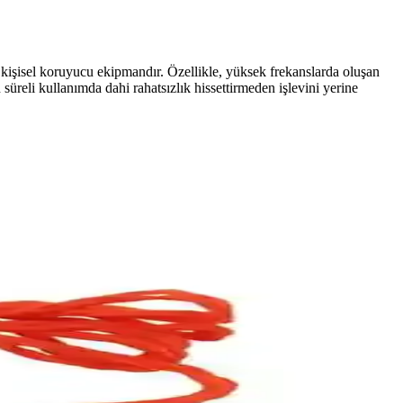
işisel koruyucu ekipmandır. Özellikle, yüksek frekanslarda oluşan
süreli kullanımda dahi rahatsızlık hissettirmeden işlevini yerine
etaylar.
gun seçeneğin belirlenmesine yardımcı olunuyor.
lar için ideal ve güvenli bir gürültü önleyici çözümdür.