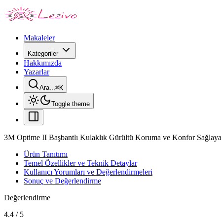
Makaleler
Kategoriler
Hakkımızda
Yazarlar
Ara...
⌘
K
Toggle theme
3M Optime II Başbantlı Kulaklık Gürültü Koruma ve Konfor Sağlay
Ürün Tanıtımı
Temel Özellikler ve Teknik Detaylar
Kullanıcı Yorumları ve Değerlendirmeleri
Sonuç ve Değerlendirme
Değerlendirme
4.4
/
5