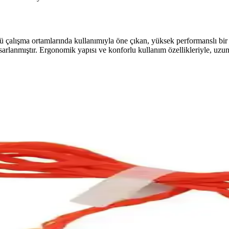
lışma ortamlarında kullanımıyla öne çıkan, yüksek performanslı bir k
arlanmıştır. Ergonomik yapısı ve konforlu kullanım özellikleriyle, uzun 
acı Karşılaştırması
ve karşılaştırmasıyla gürültüden en iyi şekilde korunmanızı sağlayacak d
ı: Gürültü Koruma ve Konfor Özellikleri
i, kullanıcı yorumları ve avantajları detaylı şekilde incelenerek en uy
a ve Konfor Sağlayan Çözüm
çıkar. Ergonomik tasarımıyla uzun süreli kullanım sağlar, çeşitli ortam