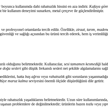
boyunca kullanımda dahi rahatsızlık hissini en aza indirir.
Kafaya göre
at bir kullanım deneyimi sunarken, metal çerçeve ile güçlendirilmiştir.
 ve profesyonel ortamlarda tercih edilir. Özellikle,
ziraat, tarım, madenc
güvenliği ve sağlığı açısından bu ürünü tercih ederek, hem iş verimliliğini
ılı olduğunu belirtmektedir. Kullanıcılar,
sesi tamamen kesmediği
hald
ve
doğa sesleri
gibi düşük frekanslı sesleri net şekilde algılamalarını sağl
mediklerini, hatta
baş ağrısı veya rahatsızlık
gibi sorunların yaşanmadığın
ltüye maruz kalma
seviyesini önemli ölçüde düşürdüğünü dile getirir.
yle rahatsızlık yaşadıklarını belirtmektedir. Uzun süre kullanımlarında
aşanan problemlere de değinilmektedir; ürünlerin bazen
tozlu veya yıp