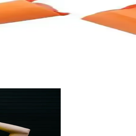
or Sunan Profesyonel Kulaklık
a sağlar, konforlu ve kullanımı kolaydır. Uzun süreli kullanımda bile rah
e Konfor Sağlayan Profesyonel Ekipman
ik tasarımıyla endüstriyel alanlarda güvenli ve konforlu kullanım sağ
oruma ve Konfor Sağlar
lasyonu ve konfor sağlayan yıkanabilir, pratik kullanımlı bir koruyucu 