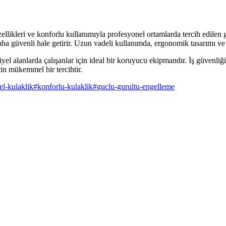
kleri ve konforlu kullanımıyla profesyonel ortamlarda tercih edilen gü
 daha güvenli hale getirir. Uzun vadeli kullanımda, ergonomik tasarımı ve
yel alanlarda çalışanlar için ideal bir koruyucu ekipmandır. İş güvenliği
çin mükemmel bir tercihtir.
el-kulaklik
#
konforlu-kulaklik
#
guclu-gurultu-engelleme