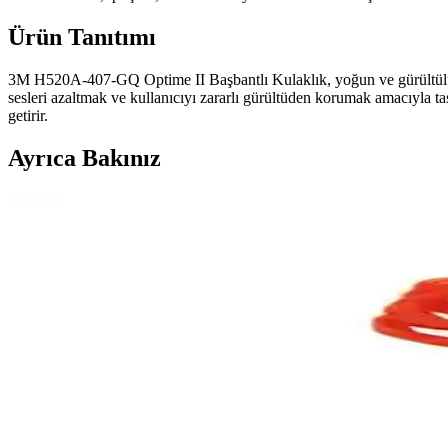
Ürün Tanıtımı
3M H520A-407-GQ Optime II Başbantlı Kulaklık, yoğun ve gürültülü ça
sesleri azaltmak ve kullanıcıyı zararlı gürültüden korumak amacıyla tas
getirir.
Ayrıca Bakınız
3M Kulak Tıkacı 1100 ve Poliüretan Köpük Kulak Tık
İki popüler 3M kulak tıkacı modelinin özellikleri, kullanıcı yorumları 
3M 1100 ve Moldex 7700 Kulak Tıkacı Karşılaştırmas
Bu karşılaştırmada, 3M 1100 ve Moldex 7700 kulak tıkacının özellikler
3M 1100 Kullan At Kulak Tıkacı Gürültüden Korum
3M 1100 Kullan At Kulak Tıkacı, yüksek ses yalıtımı ve konforuyla öne 