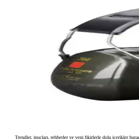
Trendler, ipuçları, rehberler ve yeni fikirlerle dolu içerikler bura