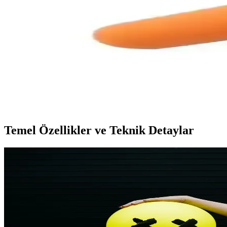
Moldex 7700 Kulak Tıkacı: Gürültü Koruma ve Konf
Moldex 7700 kulak tıkacı, yüksek gürültü seviyelerine karşı etkin korum
3M Optime II Başbantlı Kulaklık Gürültü Koruma v
3M H520A-407-GQ Optime II kulaklık, yüksek ses izolasyonu ve ergonom
3M 1110 İpli Kulak Tıkacı: Gürültüden Güvenilir K
3M 1110 İpli Kulak Tıkacı, yüksek ses seviyelerinde etkili gürültü izo
Temel Özellikler ve Teknik Detaylar