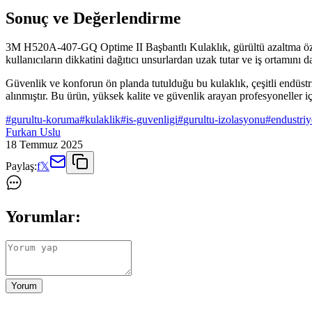
Sonuç ve Değerlendirme
3M H520A-407-GQ Optime II Başbantlı Kulaklık, gürültü azaltma özelli
kullanıcıların dikkatini dağıtıcı unsurlardan uzak tutar ve iş ortamını
Güvenlik ve konforun ön planda tutulduğu bu kulaklık, çeşitli endüstri
alınmıştır. Bu ürün, yüksek kalite ve güvenlik arayan profesyoneller i
#
gurultu-koruma
#
kulaklik
#
is-guvenligi
#
gurultu-izolasyonu
#
endustriy
Furkan Uslu
18 Temmuz 2025
Paylaş:
f
𝕏
Yorumlar:
Yorum