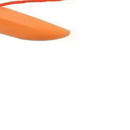
atlık sunar, çeşitli ortamlar için idealdir.
lar, gürültü seviyesini önemli ölçüde azaltır.
ürünüdür.