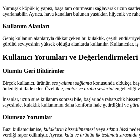
Yumuşak köpük iç yapısı, başa tam oturmasını sağlayarak uzun saatler 
ayarlanabilir. Ayrıca, hava kanalları bulunan yastıklar, hijyenik ve rah
Kullanım Alanları
Geniş kullanım alanlarıyla dikkat çeken bu kulaklık, çeşitli endüstriyel
gürültü seviyesinin yüksek olduğu alanlarda kullanılır. Kullanıcılar, iş 
Kullanıcı Yorumları ve Değerlendirmeleri
Olumlu Geri Bildirimler
Birçok kullanıcı, ürünün
ses yalıtımı sağlama
konusunda oldukça başar
önlediğini ifade eder. Özellikle,
motor ve araba seslerini
engellediği 
İnsanlar, uzun süre kullanım sonrası bile, başlarında rahatsızlık hisset
sayesinde, kulaklık kullanımını daha konforlu hale getirdiğini ve
gürü
Olumsuz Yorumlar
Bazı kullanıcılar ise,
kulakların hissedilmemesi
veya
sıkma hissi
nedeni
verdiği rapor edilmiştir. Ayrıca,
kutu ve ürünün ilk teslimatı sırasında
y