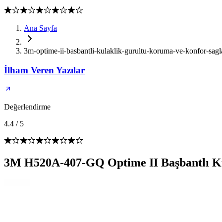
Ana Sayfa
3m-optime-ii-basbantli-kulaklik-gurultu-koruma-ve-konfor-sag
İlham Veren Yazılar
Değerlendirme
4.4
/
5
3M H520A-407-GQ Optime II Başbantlı Ku