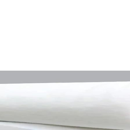
İplik Eğirme ve Dantel Örgü Süreci
gü teknikleriyle 371 saat süren emekle tamamlandı. Proje, kişisel anılar
etik Çözüm İçin Uygun Malzeme
relik elyaf, çeşitli projelerde kolay işlenebilir ve dayanıklıdır, yaşam a
ekorasyonunda Konfor ve Şıklık
likleriyle modern yatak odalarında konfor ve şıklık sağlar. Renk ve dese
nıklılık Sunan Uygun Fiyatlı Yatak Takımı
uyku kalitenizi artırır. Hafif ve dayanıklı yapısı sayesinde uzun süre fo
i, Makinede Yıkanabilir Dolgu Malzemesi