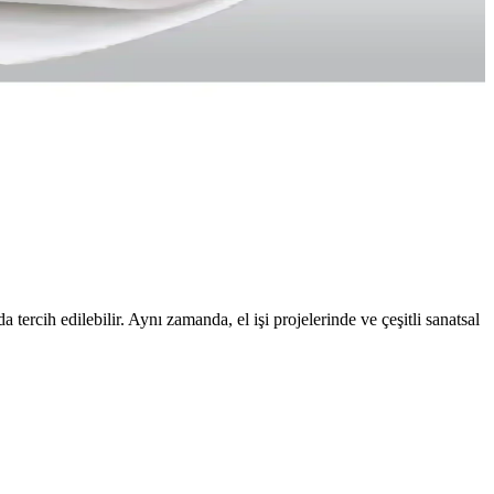
, toz ve kül içermez, kullanımı kolay, çok yönlü dolgu malzemesidir.
i dolgu malzemesi sağlar.
ntajlar sunar. Bu karşılaştırma, doğru seçim yapmanıza yardımcı olur.
tercih edilebilir. Aynı zamanda, el işi projelerinde ve çeşitli sanatsal