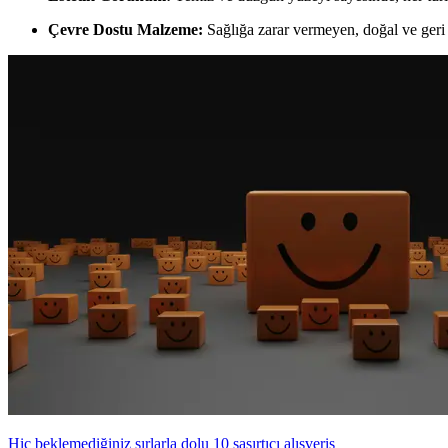
Çevre Dostu Malzeme:
Sağlığa zarar vermeyen, doğal ve geri 
Hiç beklemediğiniz sırlarla dolu 10 şaşırtıcı alışveriş