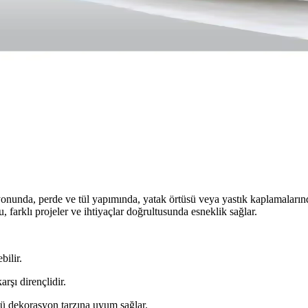
migurumi, yastık ve dekoratif ürünler için uygun, makinede yıkanabilir
ok Yönlü Dolgu Malzemesi
olay bakım sunar. Çok çeşitli kullanım alanlarıyla uzun ömürlü ve güvenl
ası Tekstil Projeleri İçin Uygun Seçenekler
il malzemeleri olup, kullanım alanları ve kalite açısından çeşitli ava
syonunda, perde ve tül yapımında, yatak örtüsü veya yastık kaplamalarında 
 farklı projeler ve ihtiyaçlar doğrultusunda esneklik sağlar.
bilir.
şı dirençlidir.
ü dekorasyon tarzına uyum sağlar.