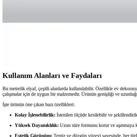
Ege Tam Silikonlu Boncuk Elyaf, hijyen ve yüksek hacim avantajıyla a
Elyaf Sepeti 5 kg Silikon Inci Elyaf: Dayanıklı ve Ç
Elyaf Sepeti 5 kg silikon inci elyaf, yüksek kalite, dayanıklılık ve k
ALOTUHAFİYE Elyaf ve Özge Yarım Elyaf Karşılaştırm
ALOTUHAFİYE Elyaf ve Özge Yarım Elyaf, farklı özelliklere sahip tekst
Kullanım Alanları ve Faydaları
Bu metrelik elyaf, çeşitli alanlarda kullanılabilir. Özellikle ev dekora
çalışmalar için de uygun bir malzemedir. Ürünün genişliği ve uzunluğu,
İşte ürünün öne çıkan bazı özellikleri:
Kolay İşlenebilirlik:
İstenilen ölçüde kesilebilir ve şekillendirile
Yüksek Dayanıklılık:
Uzun süre formunu korur ve aşınmaya kar
Estetik Görünüm:
Temiz ve düzgün yüzeyi sayesinde, her türl