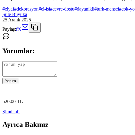
#
elyaf
#
dekorasyon
#
el-isi
#
cevre-dostu
#
dayanikli
#
turk-mensei
#
cok-yo
Şule Büyüka
25 Aralık 2025
Paylaş:
f
𝕏
Yorumlar:
Yorum
520
.00
TL
Şimdi al!
Ayrıca Bakınız