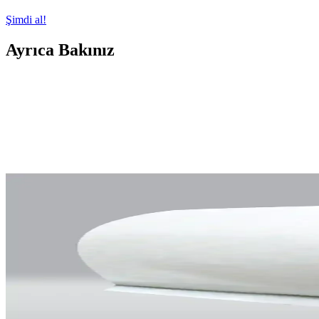
Şimdi al!
Ayrıca Bakınız
Almanya Angora Elyafından El İşi Düğün Şalı: İnce 
Almanya angora elyafından yapılan düğün şalı, iplik eğirme ve dantel ör
Angels' Collection Metrelik Elyaf: Dayanıklı ve Est
Türkiye menşeli, çevre dostu ve estetik görünümlü Angels' Collection met
Elyaf Tek Kişilik Yorganlar: Modern Yatak Odası D
Elyaf tek kişilik yorganlar, hafif, nefes alabilir ve kolay bakım özel
Taç 2 Li Elyaf Yastık 50x70: Yüksek Konfor ve Daya
Taç markasının 2 adet elyaf dolgulu yastığı, yüksekliği ve konforu ile 
Ege Tam Silikonlu Boncuk Elyaf 1 Kg Yüksek Haciml