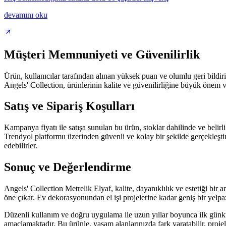
devamını oku
Müşteri Memnuniyeti ve Güvenilirlik
Ürün, kullanıcılar tarafından alınan yüksek puan ve olumlu geri bildi
Angels' Collection, ürünlerinin kalite ve güvenilirliğine büyük önem ve
Satış ve Sipariş Koşulları
Kampanya fiyatı ile satışa sunulan bu ürün, stoklar dahilinde ve belirli l
Trendyol platformu üzerinden güvenli ve kolay bir şekilde gerçekleşti
edebilirler.
Sonuç ve Değerlendirme
Angels' Collection Metrelik Elyaf, kalite, dayanıklılık ve estetiği bi
öne çıkar. Ev dekorasyonundan el işi projelerine kadar geniş bir yelpaze
Düzenli kullanım ve doğru uygulama ile uzun yıllar boyunca ilk günkü
amaçlamaktadır. Bu ürünle, yaşam alanlarınızda fark yaratabilir, projele