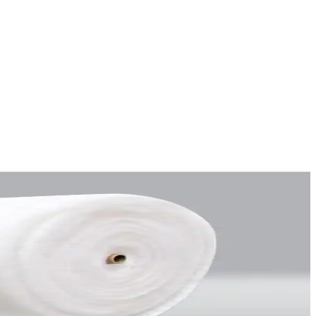
 ve teknik zorlukları bir araya getiriyor.
lanlarınızı güzelleştirir.
n seçenekleriyle dekorasyon uyumu sunar.
rmunu korur, farklı yatış pozisyonlarına uyum sağlar.