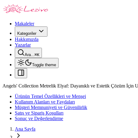
Makaleler
Kategoriler
Hakkımızda
Yazarlar
Ara...
⌘
K
Toggle theme
Angels' Collection Metrelik Elyaf: Dayanıklı ve Estetik Çözüm İçi
Ürünün Temel Özellikleri ve Menşei
Kullanım Alanları ve Faydaları
Müşteri Memnuniyeti ve Güvenilirlik
Satış ve Sipariş Koşulları
Sonuç ve Değerlendirme
Ana Sayfa