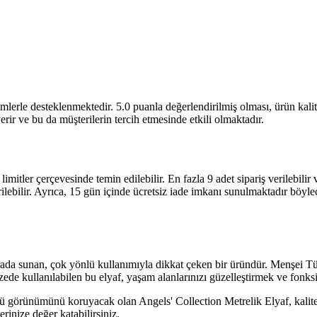
rimlerle desteklenmektedir. 5.0 puanla değerlendirilmiş olması, ürün ka
rir ve bu da müşterilerin tercih etmesinde etkili olmaktadır.
imitler çerçevesinde temin edilebilir. En fazla 9 adet sipariş verilebilir ve
rilebilir. Ayrıca, 15 gün içinde ücretsiz iade imkanı sunulmaktadır böyl
r arada sunan, çok yönlü kullanımıyla dikkat çeken bir üründür. Menşei T
de kullanılabilen bu elyaf, yaşam alanlarınızı güzelleştirmek ve fonksiyon
 görünümünü koruyacak olan Angels' Collection Metrelik Elyaf, kalite v
rinize değer katabilirsiniz.