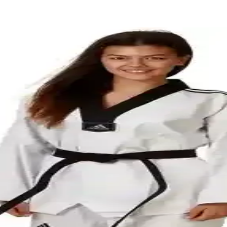
Teknikleri
p çıkarma ve dikiş teknikleriyle özgün ve şık bir kıyafet yaratma sürecin
 ve Kumaş Seçimi Süreci
aşla kişisel ölçülere göre yeniden üretildi. Stoffmarkt kumaş pazarı ve d
in Teknik ve Estetik Yaklaşımlar
erektiren bir süreçtir. Kumaş seçimi, kalıp adaptasyonu ve detayların u
e Kalıp Kombinasyonları
estetik ve işlevselliği belirler. Pamuklu kumaşlar ve Gertie kalıplarıyl
zel Pamuk Lawn Kumaş Kullanımı
kumaş kullanımıyla rahatlık ve özgünlük sunar. Tam astar ve ara kumaş u