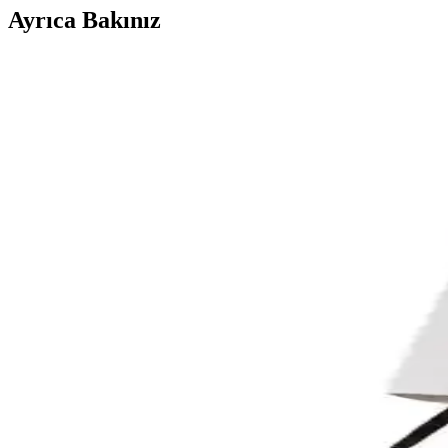
Ayrıca Bakınız
Eid İçin Kendi Tasarımınızla Elbise Dikme Süreci ve 
Eid için kendi elbisenizi tasarlayıp dikmek; tasarım, kumaş seçimi, kalı
Kişisel Ölçülerle 10 Yıllık Elbisenin Yeniden Üretimi
10 yıl önce sevilen bir elbisenin kalıbı kopyalanarak pamuklu jarse kum
Vintage Masa Örtüsünden Elbise Tasarımı ve Dikişi İç
Vintage masa örtüsünden elbise dikimi, özgün tasarım ve teknik bilgi g
Kendi Elbisenizi Dikmek İçin Doğru Kumaş Seçimi v
Kendi elbisenizi dikmekte doğru kumaş seçimi ve kalıp kombinasyonları 
Simplicity S9291 Modelinde Boneless Tasarım ve Ö
Simplicity S9291 modeli, boneless tasarım ve özel baskılı pamuk lawn 