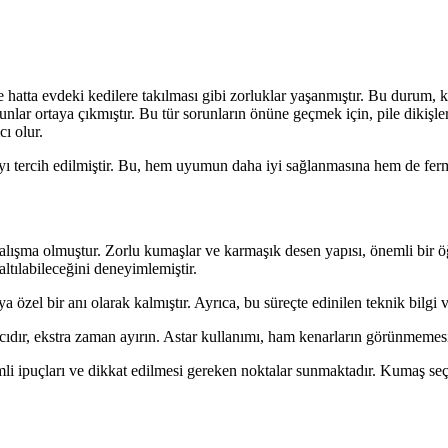
atta evdeki kedilere takılması gibi zorluklar yaşanmıştır. Bu durum, ku
unlar ortaya çıkmıştır. Bu tür sorunların önüne geçmek için, pile dikişler
ı olur.
ayı tercih edilmiştir. Bu, hem uyumun daha iyi sağlanmasına hem de fer
ir çalışma olmuştur. Zorlu kumaşlar ve karmaşık desen yapısı, önemli 
zaltılabileceğini deneyimlemiştir.
 özel bir anı olarak kalmıştır. Ayrıca, bu süreçte edinilen teknik bilgi ve
dır, ekstra zaman ayırın. Astar kullanımı, ham kenarların görünmemesi 
emli ipuçları ve dikkat edilmesi gereken noktalar sunmaktadır. Kumaş seçim