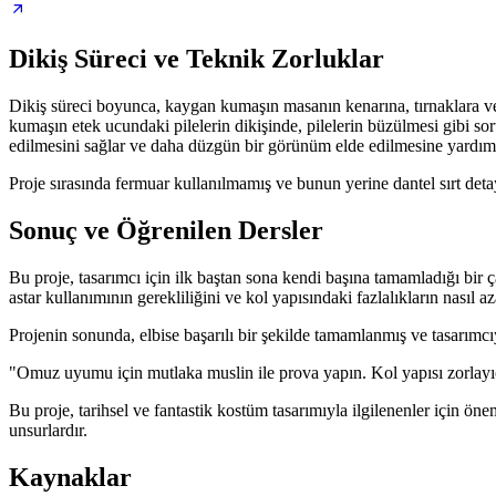
Dikiş Süreci ve Teknik Zorluklar
Dikiş süreci boyunca, kaygan kumaşın masanın kenarına, tırnaklara ve h
kumaşın etek ucundaki pilelerin dikişinde, pilelerin büzülmesi gibi sor
edilmesini sağlar ve daha düzgün bir görünüm elde edilmesine yardımc
Proje sırasında fermuar kullanılmamış ve bunun yerine dantel sırt det
Sonuç ve Öğrenilen Dersler
Bu proje, tasarımcı için ilk baştan sona kendi başına tamamladığı b
astar kullanımının gerekliliğini ve kol yapısındaki fazlalıkların nasıl a
Projenin sonunda, elbise başarılı bir şekilde tamamlanmış ve tasarımcıya
"Omuz uyumu için mutlaka muslin ile prova yapın. Kol yapısı zorlayıcı
Bu proje, tarihsel ve fantastik kostüm tasarımıyla ilgilenenler için ön
unsurlardır.
Kaynaklar