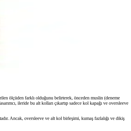
 sağlanır. Askılar kavisli dikilir ve elbisenin oturuşunu tamamlar.
stetik ve fonksiyonel değerini koruyabilirsiniz.
 özgürlüğü sağlar; WTF onaylı ve kolay giy-çıkar tasarımı ile
ilen ölçüden farklı olduğunu belirterek, önceden muslin (deneme
sarımcı, ileride bu alt kolları çıkartıp sadece kol kapağı ve oversleeve
dır. Ancak, oversleeve ve alt kol birleşimi, kumaş fazlalığı ve dikiş