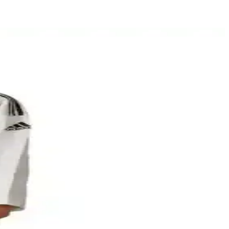
i anlatır.
ikiş süreci detaylarıyla ele alınıyor.
yumu, estetik ve fonksiyonel sonuçlar sağlar.
a özgün tasarımlar oluşturabilirsiniz.
ygulaması saydamlığı engeller, dayanıklılığı artırır.