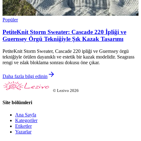
Popüler
PetiteKnit Storm Sweater: Cascade 220 İpliği ve
Guernsey Örgü Tekniğiyle Şık Kazak Tasarımı
PetiteKnit Storm Sweater, Cascade 220 ipliği ve Guernsey örgü
tekniğiyle örülen dayanıklı ve estetik bir kazak modelidir. Seagrass
rengi ve ıslak bloklama sonrası dokusu öne çıkar.
Daha fazla bilgi edinin
©
Lezivo
2026
Site bölümleri
Ana Sayfa
Kategoriler
Etiketler
Yazarlar