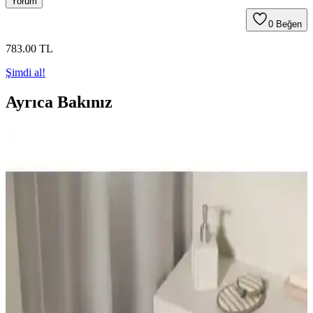
Yorum
0
Beğen
783
.00
TL
Şimdi al!
Ayrıca Bakınız
Cotton Crafty ve Yataş Bedding Milo Banyo Paspası
Setleri Karşılaştırması
İki popüler banyo paspası setini karşılaştırıyoruz: Cotton Crafty ve
Yataş Bedding Milo, kalite, kullanım ve tasarım açısından detaylı
analizle en uygun seçeneği belirlemenize yardımcı oluyor.
Cotton Crafty Marka Pamuk Banyo Paspas Setleri
Karşılaştırması ve Özellikleri
İki farklı Cotton Crafty pamuk paspas setini karşılaştırıyoruz: çiçek
ve şerit desenleri, yüksek kalite, çevre dostu, 60x100 cm ebatlar ve
kullanıcı memnuniyetiyle öne çıkıyor.