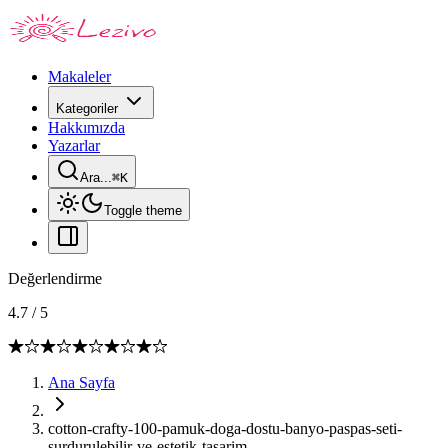
Makaleler
Kategoriler
Hakkımızda
Yazarlar
Ara...
⌘
K
Toggle theme
Değerlendirme
4.7
/
5
Ana Sayfa
cotton-crafty-100-pamuk-doga-dostu-banyo-paspas-seti-
surdurulebilir-ve-estetik-tasarim