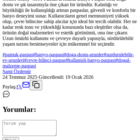
dostu ve şık tasarımıyla öne çıkan bir üründür. Kalınlığı ve
büyüklüğü ile kullanışlılığı artıran paspaslar, güvenli ve konforlu bir
banyo deneyimi sunar. Kullanıcıların genel memnuniyeti yüksek
olup, çevre bilincine sahip alıcılar için ideal bir tercih olabilir. Her ne
kadar renk tonu ve yüksekliği konusunda bazı eleştiriler olsa da,
ürünün doğal malzemeleri ve estetik görünümü, onu öne çıkarır.
Uzun ömürlü kullanımı ve çevreye duyarlı yapısıyla, sürdürülebilir
yaşam tarzını benimseyenler için mükemmel bir seçimdir.
#
pamuk-paspas
#
banyo-paspasi
#
doga-dostu-urunler
#
surdurulebilir-
ev-urunleri
#
cevre-bilinci-paspas
#
kullanisli-banyo-paspasi
#
dogal-
malzeme-paspasi
Sami Özdemir
24 Temmuz 2025
·
Güncellendi:
19 Ocak 2026
Paylaş:
f
𝕏
Yorumlar: