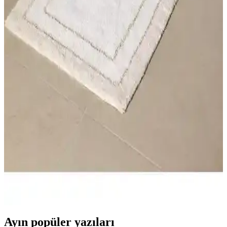
Cotton Crafty Pamuklu Banyo Paspas Setleri
Karşılaştırması ve Özellikleri
İki farklı Cotton Crafty %100 pamuk dokuma banyo paspas setini
karşılaştırıyoruz. Her ikisi de çevre dostu, dayanıklı ve estetik olup,
kullanıcı yorumları ve özellikleriyle detaylı analiz sunuyoruz.
Cotton Crafty %100 Pamuk Dokuma Banyo
Paspas Seti: Doğal ve Sürdürülebilir Şıklık
%100 pamuk dokuma paspas seti, doğal, dayanıklı ve çevre dostu
malzemeleriyle banyonuzda hijyen ve şıklık sunar, kaymaz tabanı ile
güvenli kullanım sağlar.
Madame Coco Giverny Banyo Paspası Bej Renkli
Şıklık ve Konfor Sunar
Bej renkli Madame Coco Giverny banyo paspası, yüksek kaliteli
pamuk ve kaymaz tabanıyla şıklık ve güvenliği bir arada sunar,
kolay bakım ve uzun ömür sağlar.
Ayın popüler yazıları