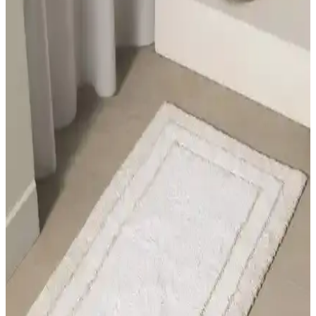
Cotton Crafty %100 Pamuk Dokuma Banyo
Paspas Seti Doğal ve Çevre Dostu Estetik Çözüm
Yüksek kalite, doğal malzemeler ve çevre dostu üretimle tasarlanmış
bu pamuk paspas seti, yumuşak dokusu ve kaymaz tabanıyla
güvenli ve konforlu banyo deneyimi sunar.
Alanur Home Antik Cotton 2'li Paspas Eskitme
Kahve, Şık ve Dayanıklı Banyo Dekorasyonu
Ürünü
Antik Cotton 2'li paspas seti, doğal pamuk malzemesi, şık tasarımı
ve kolay temizliği ile banyonuza hem estetik hem de fonksiyonellik
katıyor.
Cotton Crafty %100 Pamuk Dokuma Banyo
Paspası Sürdürülebilir ve Estetik Tasarım
%100 pamuk doğal dokuma banyo paspası, çevre dostu, kaymaz ve
uzun ömürlü yapısıyla konfor ve estetiği bir araya getirir, hijyenik
kullanım sağlar.