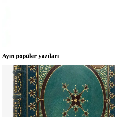
ve avantajları detaylı karşılaştırmasıyla ihtiyaçlarınıza en uygun
modeli seçin.
Danew Çok Katmanlı Depolama Kalem Kutusu:
İşlevsel ve Estetik Tasarım Özellikleri
Danew'in çok katmanlı kalem kutusu, geniş kapasitesi ve dayanıklı
polyester malzemesiyle ofis ve okul ihtiyaçlarına uygun, estetik ve
kullanışlı bir depolama çözümüdür.
Ayın popüler yazıları