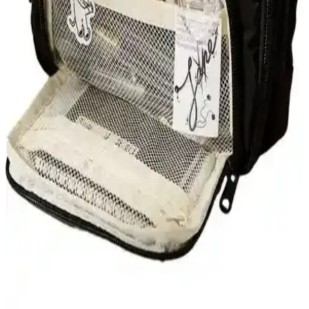
Suya dayanıklı, yıkanabilir ve çift gözlü tasarımıyla RKY Serenity
Klinkır Kalemlik, ofis ve okul ihtiyaçlarınızı düzenli ve hijyenik
tutar, hafif ve şık yapısıyla öne çıkar.
Jacbag Prime Üçgen Kalemlik: Şık ve Dayanıklı
Tasarım ile Günlük Kullanım İçin Uygun
Jacbag Prime Pencıl Case, gençlere özel şık tasarımı ve geniş iç
hacmiyle dikkat çeker. Dayanıklı tekstil materyali ve ergonomik
üçgen şekliyle kullanımı kolay, estetik ve pratik bir kalemlik
seçeneği sunar.
Kalemlik Seçimi: Brons ve Gen-Of Eko Modellerinin
Karşılaştırması
Brons ve Gen-Of Eko kalemlikleri detaylı karşılaştırıyoruz.
Malzeme, tasarım, kullanım kolaylığı ve kullanıcı yorumlarıyla en
iyi kalemlik seçimini yapmanıza yardımcı oluyoruz.
Nanstore ve Xcspace Büyük Kapasiteli Kalem
Kutuları Karşılaştırması
İki büyük kapasiteli kalem kutusunun özellikleri, kullanıcı yorumları