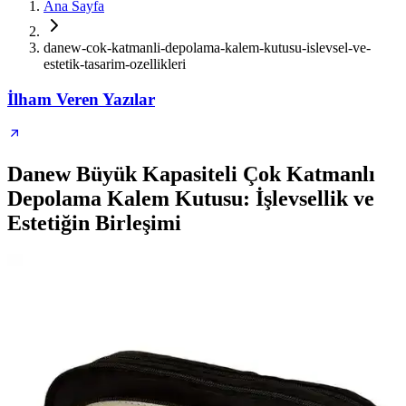
Ana Sayfa
danew-cok-katmanli-depolama-kalem-kutusu-islevsel-ve-
estetik-tasarim-ozellikleri
İlham Veren Yazılar
Danew Büyük Kapasiteli Çok Katmanlı
Depolama Kalem Kutusu: İşlevsellik ve
Estetiğin Birleşimi