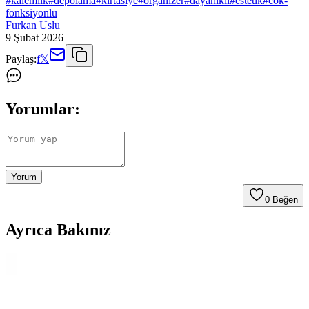
#
kalemlik
#
depolama
#
kirtasiye
#
organizer
#
dayanikli
#
estetik
#
cok-
fonksiyonlu
Furkan Uslu
9 Şubat 2026
Paylaş:
f
𝕏
Yorumlar:
Yorum
0
Beğen
Ayrıca Bakınız
Vegan Deri Zebra Desenli Üç Bölmeli Kalem Kutusu
Şık ve Pratik Tasarım