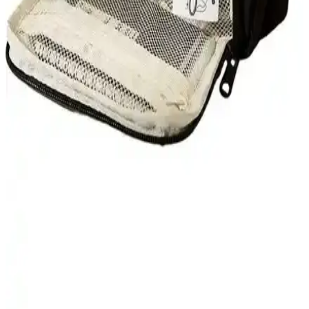
üçgen şekliyle kullanımı kolay, estetik ve pratik bir kalemlik
seçeneği sunar.
Kalemlik Seçimi: Brons ve Gen-Of Eko Modellerinin
Karşılaştırması
Brons ve Gen-Of Eko kalemlikleri detaylı karşılaştırıyoruz.
Malzeme, tasarım, kullanım kolaylığı ve kullanıcı yorumlarıyla en
iyi kalemlik seçimini yapmanıza yardımcı oluyoruz.
Nanstore ve Xcspace Büyük Kapasiteli Kalem
Kutuları Karşılaştırması
İki büyük kapasiteli kalem kutusunun özellikleri, kullanıcı yorumları
ve avantajları detaylı karşılaştırmasıyla ihtiyaçlarınıza en uygun
modeli seçin.
Danew Çok Katmanlı Depolama Kalem Kutusu:
İşlevsel ve Estetik Tasarım Özellikleri
Danew'in çok katmanlı kalem kutusu, geniş kapasitesi ve dayanıklı
polyester malzemesiyle ofis ve okul ihtiyaçlarına uygun, estetik ve
kullanışlı bir depolama çözümüdür.