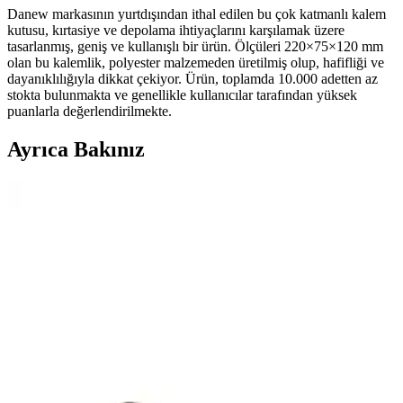
Danew markasının yurtdışından ithal edilen bu çok katmanlı kalem
kutusu, kırtasiye ve depolama ihtiyaçlarını karşılamak üzere
tasarlanmış, geniş ve kullanışlı bir ürün. Ölçüleri 220×75×120 mm
olan bu kalemlik, polyester malzemeden üretilmiş olup, hafifliği ve
dayanıklılığıyla dikkat çekiyor. Ürün, toplamda 10.000 adetten az
stokta bulunmakta ve genellikle kullanıcılar tarafından yüksek
puanlarla değerlendirilmekte.
Ayrıca Bakınız
Vegan Deri Zebra Desenli Üç Bölmeli Kalem Kutusu
Şık ve Pratik Tasarım
Mor zebra desenli vegan deri kalem kutusu, üç bölmeli tasarımıyla
kalemleri düzenli tutar, hafif ve dayanıklıdır, kolay temizlenir ve
güvenli kullanım sağlar.
Mor Silindir Kalem Çantası ve Kalemlik: Üç
Bölmeli, Dayanıklı Tekstil Malzemeyle Okul İçin Şık
Bir Organizatör
Mor silindir kalem çantası üç bölmeli ve altı hücreli düzeniyle