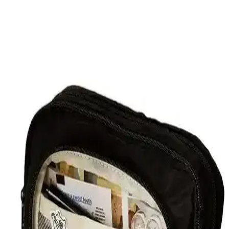
Mor zebra desenli vegan deri kalem kutusu, üç bölmeli tasarımıyla
kalemleri düzenli tutar, hafif ve dayanıklıdır, kolay temizlenir ve
güvenli kullanım sağlar.
Mor Silindir Kalem Çantası ve Kalemlik: Üç
Bölmeli, Dayanıklı Tekstil Malzemeyle Okul İçin Şık
Bir Organizatör
Mor silindir kalem çantası üç bölmeli ve altı hücreli düzeniyle
kurşun, tükenmez ve renkli kalemleri düzenli taşır. Dayanıklı tekstil
malzeme günlük kullanıma uygundur; okulda şık ve fonksiyonel bir
organizatördür.
Sumicorn Sarı Pötikareli Fermuarlı Çok Amaçlı Bez
Kalemlik ve Makyaj Çantası
Sumicorn'un sarı pötikareli tekstil kalemliği, şık tasarımı ve çok
yönlü kullanımıyla günlük ihtiyaçlara pratik çözümler sunar,
dayanıklı fermuar ve geniş iç hacmiyle öne çıkar.
RKY Serenity Klinkır Kalemlik: Suya Dayanıklı,
Yıkanabilir ve Çift Gözlü Tasarım