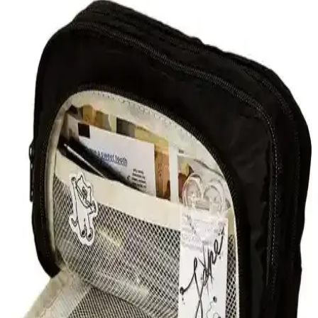
kurşun, tükenmez ve renkli kalemleri düzenli taşır. Dayanıklı tekstil
malzeme günlük kullanıma uygundur; okulda şık ve fonksiyonel bir
organizatördür.
Sumicorn Sarı Pötikareli Fermuarlı Çok Amaçlı Bez
Kalemlik ve Makyaj Çantası
Sumicorn'un sarı pötikareli tekstil kalemliği, şık tasarımı ve çok
yönlü kullanımıyla günlük ihtiyaçlara pratik çözümler sunar,
dayanıklı fermuar ve geniş iç hacmiyle öne çıkar.
RKY Serenity Klinkır Kalemlik: Suya Dayanıklı,
Yıkanabilir ve Çift Gözlü Tasarım
Suya dayanıklı, yıkanabilir ve çift gözlü tasarımıyla RKY Serenity
Klinkır Kalemlik, ofis ve okul ihtiyaçlarınızı düzenli ve hijyenik
tutar, hafif ve şık yapısıyla öne çıkar.
Jacbag Prime Üçgen Kalemlik: Şık ve Dayanıklı
Tasarım ile Günlük Kullanım İçin Uygun
Jacbag Prime Pencıl Case, gençlere özel şık tasarımı ve geniş iç
hacmiyle dikkat çeker. Dayanıklı tekstil materyali ve ergonomik