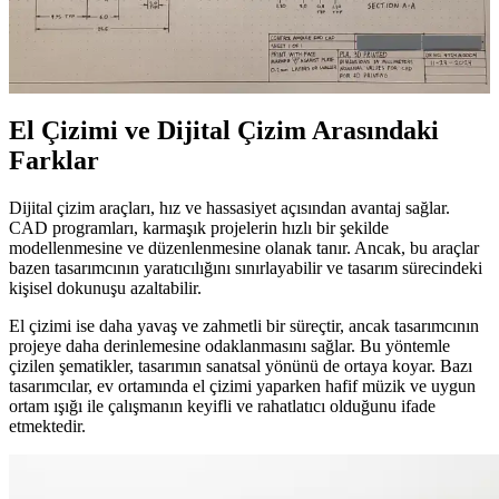
El çizimi şematikler, teknik projelerde yaratıcılık ve odaklanmayı
artıran, dijital çizimden farklı avantajlar sunan önemli bir tasarım
yöntemidir. Hem teknik hem sanatsal değer taşır.
El Çizimi ve Dijital Çizim Arasındaki
Farklar
Dijital çizim araçları, hız ve hassasiyet açısından avantaj sağlar.
CAD programları, karmaşık projelerin hızlı bir şekilde
modellenmesine ve düzenlenmesine olanak tanır. Ancak, bu araçlar
bazen tasarımcının yaratıcılığını sınırlayabilir ve tasarım sürecindeki
kişisel dokunuşu azaltabilir.
El çizimi ise daha yavaş ve zahmetli bir süreçtir, ancak tasarımcının
projeye daha derinlemesine odaklanmasını sağlar. Bu yöntemle
çizilen şematikler, tasarımın sanatsal yönünü de ortaya koyar. Bazı
tasarımcılar, ev ortamında el çizimi yaparken hafif müzik ve uygun
ortam ışığı ile çalışmanın keyifli ve rahatlatıcı olduğunu ifade
etmektedir.