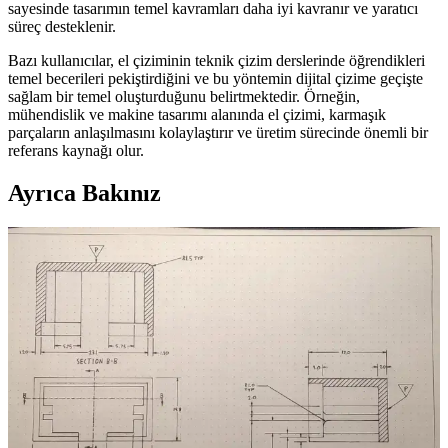
sayesinde tasarımın temel kavramları daha iyi kavranır ve yaratıcı
süreç desteklenir.
Bazı kullanıcılar, el çiziminin teknik çizim derslerinde öğrendikleri
temel becerileri pekiştirdiğini ve bu yöntemin dijital çizime geçişte
sağlam bir temel oluşturduğunu belirtmektedir. Örneğin,
mühendislik ve makine tasarımı alanında el çizimi, karmaşık
parçaların anlaşılmasını kolaylaştırır ve üretim sürecinde önemli bir
referans kaynağı olur.
Ayrıca Bakınız
Yetki Yayıncılık 2025 Şematik Medeni Hukuk Konu
Anlatımı - Güncel ve Kapsamlı Kaynak
Yetki Yayıncılık 2025 Şematik Medeni Hukuk Konu Anlatımı,
güncel ve kapsamlı içeriğiyle hukuk öğrencileri ve mesleki sınav
adayları için ideal bir kaynak sunar. Şematik düzeni öğrenmeyi
kolaylaştırır.
El Çizimi Şematiklerin Teknik Proje Tasarımındaki
Önemi ve Kullanım Alanları