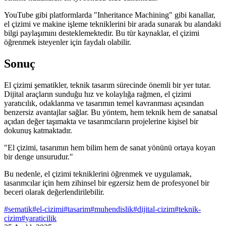
YouTube gibi platformlarda "Inheritance Machining" gibi kanallar,
el çizimi ve makine işleme tekniklerini bir arada sunarak bu alandaki
bilgi paylaşımını desteklemektedir. Bu tür kaynaklar, el çizimi
öğrenmek isteyenler için faydalı olabilir.
Sonuç
El çizimi şematikler, teknik tasarım sürecinde önemli bir yer tutar.
Dijital araçların sunduğu hız ve kolaylığa rağmen, el çizimi
yaratıcılık, odaklanma ve tasarımın temel kavranması açısından
benzersiz avantajlar sağlar. Bu yöntem, hem teknik hem de sanatsal
açıdan değer taşımakta ve tasarımcıların projelerine kişisel bir
dokunuş katmaktadır.
"El çizimi, tasarımın hem bilim hem de sanat yönünü ortaya koyan
bir denge unsurudur."
Bu nedenle, el çizimi tekniklerini öğrenmek ve uygulamak,
tasarımcılar için hem zihinsel bir egzersiz hem de profesyonel bir
beceri olarak değerlendirilebilir.
#
sematik
#
el-cizimi
#
tasarim
#
muhendislik
#
dijital-cizim
#
teknik-
cizim
#
yaraticilik