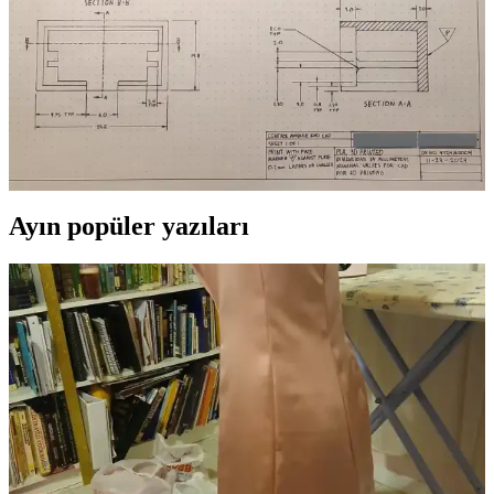
kolaylaştırır.
El Çizimi Şematiklerin Teknik Proje Tasarımındaki
Önemi ve Kullanım Alanları
El çizimi şematikler, teknik projelerde yaratıcılık ve odaklanmayı
artıran, dijital çizimden farklı avantajlar sunan önemli bir tasarım
yöntemidir. Hem teknik hem sanatsal değer taşır.
Ayın popüler yazıları