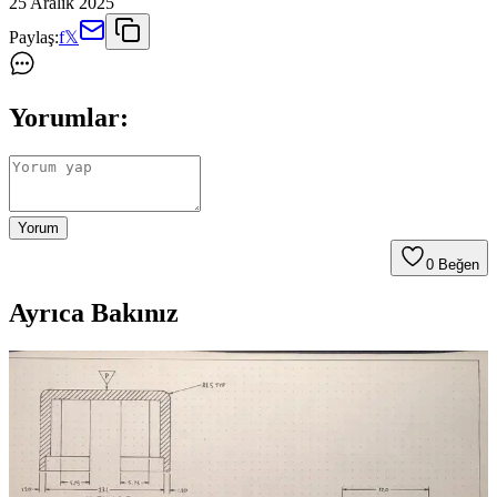
25 Aralık 2025
Paylaş:
f
𝕏
Yorumlar:
Yorum
0
Beğen
Ayrıca Bakınız
Yetki Yayıncılık 2025 Şematik Medeni Hukuk Konu
Anlatımı - Güncel ve Kapsamlı Kaynak
Yetki Yayıncılık 2025 Şematik Medeni Hukuk Konu Anlatımı,
güncel ve kapsamlı içeriğiyle hukuk öğrencileri ve mesleki sınav
adayları için ideal bir kaynak sunar. Şematik düzeni öğrenmeyi