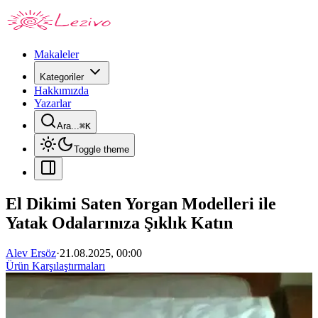
Makaleler
Kategoriler
Hakkımızda
Yazarlar
Ara...
⌘
K
Toggle theme
El Dikimi Saten Yorgan Modelleri ile
Yatak Odalarınıza Şıklık Katın
Alev Ersöz
·
21.08.2025, 00:00
Ürün Karşılaştırmaları