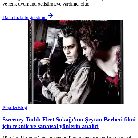
ve renk uyumunu geliştirmeye yardımcı olur.
Daha fazla bilgi edinin
Popüler
Blog
Sweeney Todd: Fleet Sokağı’nın Şeytan Berberi filmi
için teknik ve sanatsal yönlerin analizi
19. yüzyıl Londra’sında geçen bu film, gizem, romantizm ve mizahı