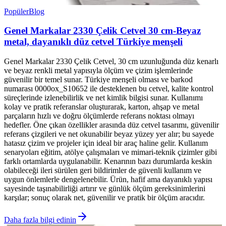
Popüler
Blog
Genel Markalar 2330 Çelik Cetvel 30 cm-Beyaz
metal, dayanıklı düz cetvel Türkiye menşeli
Genel Markalar 2330 Çelik Cetvel, 30 cm uzunluğunda düz kenarlı
ve beyaz renkli metal yapısıyla ölçüm ve çizim işlemlerinde
güvenilir bir temel sunar. Türkiye menşeli olması ve barkod
numarası 0000ox_S10652 ile desteklenen bu cetvel, kalite kontrol
süreçlerinde izlenebilirlik ve net kimlik bilgisi sunar. Kullanımı
kolay ve pratik referanslar oluşturarak, karton, ahşap ve metal
parçaların hızlı ve doğru ölçümlerde referans noktası olmayı
hedefler. Öne çıkan özellikler arasında düz cetvel tasarımı, güvenilir
referans çizgileri ve net okunabilir beyaz yüzey yer alır; bu sayede
hatasız çizim ve projeler için ideal bir araç haline gelir. Kullanım
senaryoları eğitim, atölye çalışmaları ve mimari-teknik çizimler gibi
farklı ortamlarda uygulanabilir. Kenarının bazı durumlarda keskin
olabileceği ileri sürülen geri bildirimler de güvenli kullanım ve
uygun önlemlerle dengelenebilir. Ürün, hafif ama dayanıklı yapısı
sayesinde taşınabilirliği artırır ve günlük ölçüm gereksinimlerini
karşılar; sonuç olarak net, güvenilir ve pratik bir ölçüm aracıdır.
Daha fazla bilgi edinin