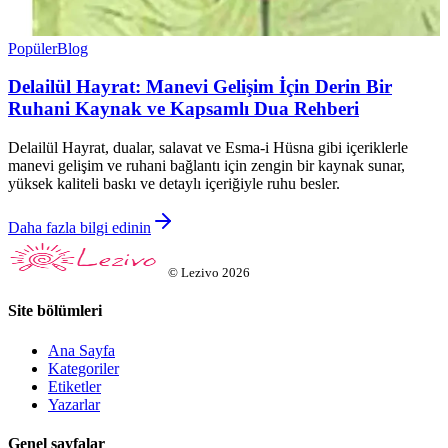
Popüler
Blog
Delailül Hayrat: Manevi Gelişim İçin Derin Bir
Ruhani Kaynak ve Kapsamlı Dua Rehberi
Delailül Hayrat, dualar, salavat ve Esma-i Hüsna gibi içeriklerle
manevi gelişim ve ruhani bağlantı için zengin bir kaynak sunar,
yüksek kaliteli baskı ve detaylı içeriğiyle ruhu besler.
Daha fazla bilgi edinin
©
Lezivo
2026
Site bölümleri
Ana Sayfa
Kategoriler
Etiketler
Yazarlar
Genel sayfalar