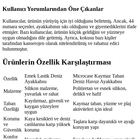
Kullanıcı Yorumlarından Öne Çıkanlar
Kullanıcılar, ürünün yürüyüş için iyi olduğunu belirtmiş. Ancak, 44
numara seçenler, ayakkabının sıkı olduğunu ve giyemediklerini ifade
etmişler. Bazı kullanıcılar, ürünün küçük geldiğini ve yüzmeye
uygun olmadığını dile getirmiş. Ayrıca, kokusu bazı kişiler
tarafından kanserojen olarak nitelendirilmiş ve rahatsız edici
bulunmuştur.
Ürünlerin Özellik Karşılaştırması
Emek Lastik Deniz
Microcase Kaymaz Taban
Özellik
Ayakkabısı
Deniz Havuz Ayakkabısı
Silikon malzeme,
Poliüretan ve esnek silikon,
Malzeme
yuvarlak ve rahat
delikli ve hafif
Kaydırmaz, güvenli ve
Taban
Kaymaz taban, yüzme ve plaj
kaygan yüzeylere
Özelliği
aktiviteleri için ideal
uygun
Koruma
Kaya kesikleri ve deniz
Taşlara karşı dayanıklı ve ayağı
ve
canlılarına karşı yüksek
koruyan yapı
Güvenlik
koruma
Konfor