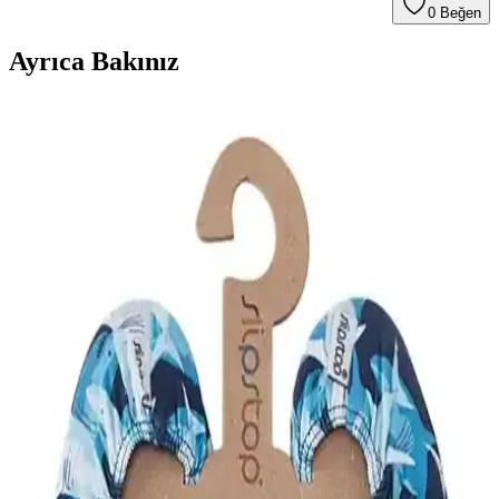
0
Beğen
Ayrıca Bakınız
Çocuk ve Yetişkinler İçin Kaydırmaz Deniz
Ayakkabıları Karşılaştırması
İki popüler kaydırmaz deniz ayakkabısını detaylı karşılaştırıyoruz.
Ürünlerin özellikleri, kullanıcı yorumları ve kullanım alanlarıyla en
uygun seçimi yapmanıza yardımcı oluyoruz.
Mars ve Navy Slipstop Kaydırmaz Deniz
Ayakkabıları: Beden Uyumları ve Taban Özellikleri
Bu karşılaştırmada Slipstop Mars ve Slipstop Navy deniz
ayakkabıları güvenlik ve konfor açısından incelenir. Beden uyumu,
kaydırmaz taban özelliği, yaş grubu ve üretici bilgileri ele alınır;
kullanıcı yorumları da ürünlerin günlük performansını özetler.
Deniz ve Yürüyüş Ayakkabıları Karşılaştırması:
Kaymaz, Ortopedik ve Çok Amaçlı Modeller