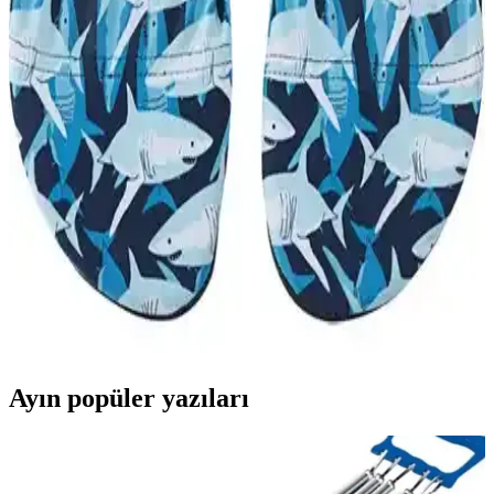
özellikleri, kullanıcı yorumları ve performanslarıyla karşılaştırması,
güvenlik ve konfor odaklı detaylar içerir.
Yongtai Erkek Deniz Plaj Yüzme Ayakkabısı ve
Buyfun Trekking Ayakkabısı Karşılaştırması
Yongtai deniz ayakkabısı ve Buyfun trekking ayakkabısı, farklı
kullanım alanları ve özellikleriyle öne çıkıyor. Malzeme, konfor ve
dayanıklılık açısından karşılaştırma yapılarak, kullanıcı geri
bildirimleriyle detaylandırıldı.
Slipstop Jack ve Navy Kaydırmaz Deniz Ayakkabısı
Karşılaştırması
Slipstop Jack ve Navy modellerinin özellikleri, kullanıcı yorumları
ve karşılaştırmasıyla deniz ayakkabısı seçiminize rehberlik ediyoruz.
Ayın popüler yazıları