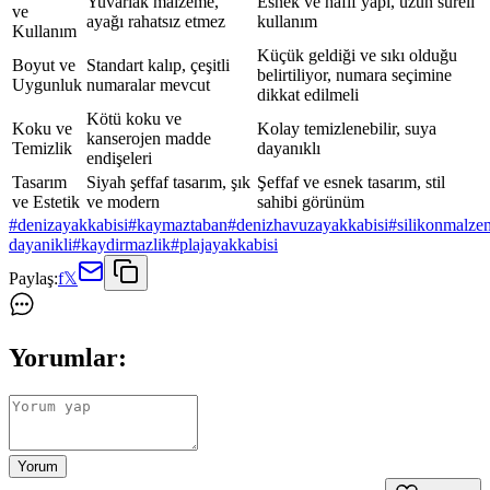
Yuvarlak malzeme,
Esnek ve hafif yapı, uzun süreli
ve
ayağı rahatsız etmez
kullanım
Kullanım
Küçük geldiği ve sıkı olduğu
Boyut ve
Standart kalıp, çeşitli
belirtiliyor, numara seçimine
Uygunluk
numaralar mevcut
dikkat edilmeli
Kötü koku ve
Koku ve
Kolay temizlenebilir, suya
kanserojen madde
Temizlik
dayanıklı
endişeleri
Tasarım
Siyah şeffaf tasarım, şık
Şeffaf ve esnek tasarım, stil
ve Estetik
ve modern
sahibi görünüm
#
denizayakkabisi
#
kaymaztaban
#
denizhavuzayakkabisi
#
silikonmalze
dayanikli
#
kaydirmazlik
#
plajayakkabisi
Paylaş:
f
𝕏
Yorumlar:
Yorum