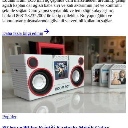
Edulab Huni, Ø55 mm uç çapında cam malzemeden üretilmiş, geniş
ağızlı kaptan dar ağızlı kaba sıvı ve katı aktarımını net ve kontrollü
şekilde sağlar. Cam yapısı saydamlık ve temizliği kolaylaştırır;
barkod 8681582352002 ile takip edilebilir. Bu yapı eğitim ve
laboratuvar çalışmalarında güvenli ve verimli kullanım sağlar.
Daha fazla bilgi edinin
Popüler
80'ler ve 90'lar Esintili Kartuşlu Müzik Çalar