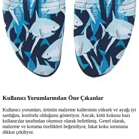
Yongtai Erkek Deniz Plaj Yüzme Ayakkabısı ve
Buyfun Trekking Ayakkabısı Karşılaştırması
Yongtai deniz ayakkabısı ve Buyfun trekking ayakkabısı, farklı
kullanım alanları ve özellikleriyle öne çıkıyor. Malzeme, konfor ve
dayanıklılık açısından karşılaştırma yapılarak, kullanıcı geri
bildirimleriyle detaylandırıldı.
Slipstop Jack ve Navy Kaydırmaz Deniz Ayakkabısı
Karşılaştırması
Slipstop Jack ve Navy modellerinin özellikleri, kullanıcı yorumları
ve karşılaştırmasıyla deniz ayakkabısı seçiminize rehberlik ediyoruz.
Kullanıcı Yorumlarından Öne Çıkanlar
Kullanıcı yorumları, ürünün malzeme kalitesinin yüksek ve ayağı iyi
sardığını, konforlu olduğunu gösteriyor. Ancak, kötü kokusu bazı
kullanıcılar tarafından olumsuz olarak belirtilmiş. Genel olarak,
malzeme ve koruma özellikleri beğeniliyor, fakat koku sorununa
dikkat çekiliyor.