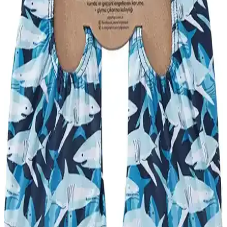
şekilde karşılaştırılıyor. Kullanıcı yorumları ve özellikler analiz
edilerek en uygun tercih belirleniyor.
Slipstop Navy ve Slipstop Texas Kayırmaz Deniz
Ayakkabısı Karşılaştırması
İki farklı deniz ayakkabısı modeli Slipstop Navy ve Texas'in
özellikleri, kullanıcı yorumları ve performansları detaylı
karşılaştırmasıyla ihtiyaçlarınıza en uygun seçimi yapın.
Emek Lastik ve Microcase Deniz Ayakkabıları
Karşılaştırması: Özellikler ve Kullanıcı Yorumları
İki popüler deniz ayakkabısı olan Emek Lastik ve Microcase
ürünlerinin özellikleri, kullanıcı yorumları ve avantajlarıyla detaylı
karşılaştırması, doğru seçim yapmanıza yardımcı olur.
Slipstop Goldfish ve Texas Çocuk Deniz
Ayakkabıları Karşılaştırması
İki popüler çocuk deniz ayakkabısı Slipstop Goldfish ve Texas'ın
özellikleri, kullanıcı yorumları ve performanslarıyla karşılaştırması,
güvenlik ve konfor odaklı detaylar içerir.