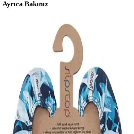
Ayrıca Bakınız
Çocuk ve Yetişkinler İçin Kaydırmaz Deniz
Ayakkabıları Karşılaştırması
İki popüler kaydırmaz deniz ayakkabısını detaylı karşılaştırıyoruz.
Ürünlerin özellikleri, kullanıcı yorumları ve kullanım alanlarıyla en
uygun seçimi yapmanıza yardımcı oluyoruz.
Mars ve Navy Slipstop Kaydırmaz Deniz
Ayakkabıları: Beden Uyumları ve Taban Özellikleri
Bu karşılaştırmada Slipstop Mars ve Slipstop Navy deniz
ayakkabıları güvenlik ve konfor açısından incelenir. Beden uyumu,
kaydırmaz taban özelliği, yaş grubu ve üretici bilgileri ele alınır;
kullanıcı yorumları da ürünlerin günlük performansını özetler.
Deniz ve Yürüyüş Ayakkabıları Karşılaştırması:
Kaymaz, Ortopedik ve Çok Amaçlı Modeller
Bu makalede, Diggo'nun kaymaz tabanlı dayanıklı ayakkabısı ile
Live Success'ın ortopedik çok amaçlı deniz ayakkabısı detaylı