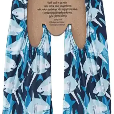
Bu makalede, Diggo'nun kaymaz tabanlı dayanıklı ayakkabısı ile
Live Success'ın ortopedik çok amaçlı deniz ayakkabısı detaylı
şekilde karşılaştırılıyor. Kullanıcı yorumları ve özellikler analiz
edilerek en uygun tercih belirleniyor.
Slipstop Navy ve Slipstop Texas Kayırmaz Deniz
Ayakkabısı Karşılaştırması
İki farklı deniz ayakkabısı modeli Slipstop Navy ve Texas'in
özellikleri, kullanıcı yorumları ve performansları detaylı
karşılaştırmasıyla ihtiyaçlarınıza en uygun seçimi yapın.
Emek Lastik ve Microcase Deniz Ayakkabıları
Karşılaştırması: Özellikler ve Kullanıcı Yorumları
İki popüler deniz ayakkabısı olan Emek Lastik ve Microcase
ürünlerinin özellikleri, kullanıcı yorumları ve avantajlarıyla detaylı
karşılaştırması, doğru seçim yapmanıza yardımcı olur.
Slipstop Goldfish ve Texas Çocuk Deniz
Ayakkabıları Karşılaştırması
İki popüler çocuk deniz ayakkabısı Slipstop Goldfish ve Texas'ın