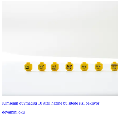
Kimsenin duymadığı 10 gizli hazine bu sitede sizi bekliyor
devamını oku