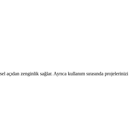
'lu paketleriyle kullanışlıdır.
rsel açıdan zenginlik sağlar. Ayrıca kullanım sırasında projelerinizi