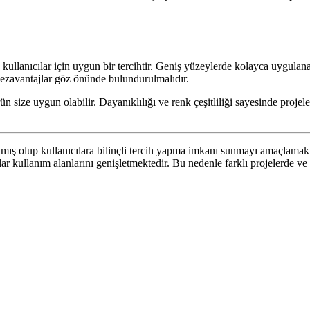
kullanıcılar için uygun bir tercihtir. Geniş yüzeylerde kolayca uygulan
 dezavantajlar göz önünde bulundurulmalıdır.
rün size uygun olabilir. Dayanıklılığı ve renk çeşitliliği sayesinde proj
ış olup kullanıcılara bilinçli tercih yapma imkanı sunmayı amaçlamakta
kullanım alanlarını genişletmektedir. Bu nedenle farklı projelerde ve çe