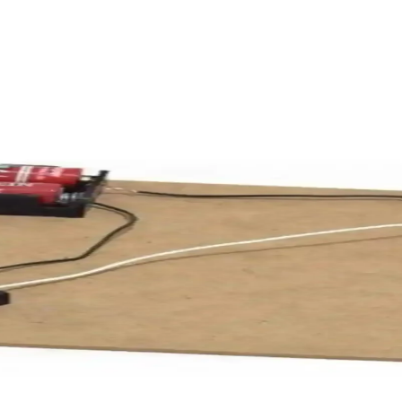
ok Yönlü ve Estetik Kullanım İmkanı
anat projelerinde estetik ve fonksiyonel kullanım sunar. 10'lu paket, gen
asarımının Teknik ve Estetik İncelemesi
tetik açıdan detaylı bir çalışma sunar. Mekanik uyum, malzeme seçimi ve
rik Bağlantısı için Uygun Çözüm
e menşeli pratik elektrik bağlantı çözümüdür. Kolay montaj ve bakım avan
ü: Reed Anahtarları ve Hall Sensörleri
k manyetik alanlarla kontrol edilir. Bu yöntem, 3V gerilimle çalışan fila
ik ve Pratik Detaylar
iye olarak alınmadan önce alıcının ihtiyaçları ve teknik altyapısı mutlaka 
e Motor İçeriğiyle Öğrenmeyi Destekler
riyle çocukların pratik öğrenmesini sağlar, sürdürülebilir enerji ve elekt