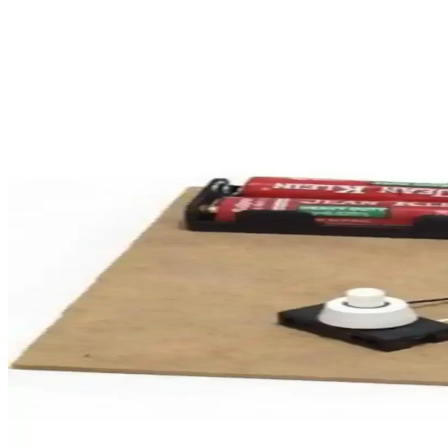
Genel Markalar Renkli Elektrik Bantı 10'lu Paket Ç
Canlı renkleri ve dayanıklılığıyla öne çıkan elektrik bantı, el işi ve s
Minyatür Kayak Merkezi ve İşleyen Kayak Asansörü T
Minyatür kayak merkezi modeli, işleyen kayak asansörüyle teknik ve es
Delta 200/8 Çakma Teli 202 Güçlü ve Güvenilir Elekt
Delta 200/8 çakma teli, yüksek iletkenlik ve dayanıklılık sunan Türkiy
LED Filamentlerin Manyetik Anahtarlama ile Kontrol
LED filamentler, reed anahtarları ve Hall etkisi sensörleri kullanılara
Seramik Fırını Alırken Dikkat Edilmesi Gereken Tekn
Seramik fırınları yüksek voltaj ve özel elektrik tesisatı gerektirir. Hed
EmAyCenter Okul Elektrik Deney Seti Güneş Paneli v
Bu kapsamlı elektrik deney seti, güneş paneli, motor ve devre bileşenle