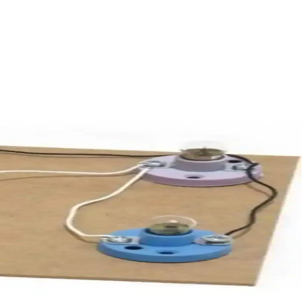
iş yüzeylerde kolay uygulama sağlar.
 görsel detaylar projenin başarısını belirler.
tajıyla elektrik tesisatlarında güvenilir performans sağlar.
mentlerin estetik ve fonksiyonel aydınlatma çözümleri sunmasını sağlar.
değerlendirilmelidir.
rik prensiplerini keşfetmelerine yardımcı olur.