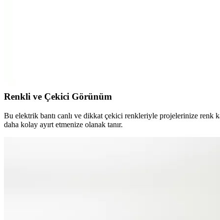
Viva Inox Pvc Elektrik Bantı Siyah: Güvenilir ve Ç
Viva Inox Pvc Elektrik Bantı Siyah, dayanıklı ve esnek yapısıyla elek
Genel Markalar Lamba Deney Seti: Temel Elektrik De
Elektrik ve elektronik alanına yeni başlayanlar için tasarlanmış, prati
Renkli ve Çekici Görünüm
Bu elektrik bantı canlı ve dikkat çekici renkleriyle projelerinize renk k
daha kolay ayırt etmenize olanak tanır.