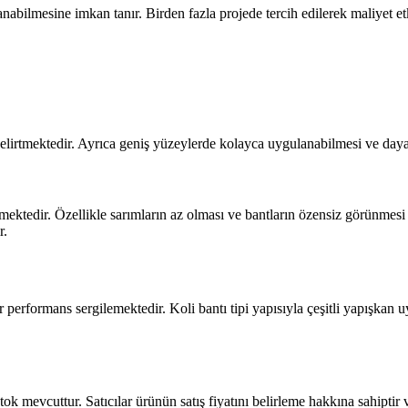
lanabilmesine imkan tanır. Birden fazla projede tercih edilerek maliyet etki
 belirtmektedir. Ayrıca geniş yüzeylerde kolayca uygulanabilmesi ve dayan
etmektedir. Özellikle sarımların az olması ve bantların özensiz görünmesi
r.
 performans sergilemektedir. Koli bantı tipi yapısıyla çeşitli yapışkan u
ok mevcuttur. Satıcılar ürünün satış fiyatını belirleme hakkına sahiptir 