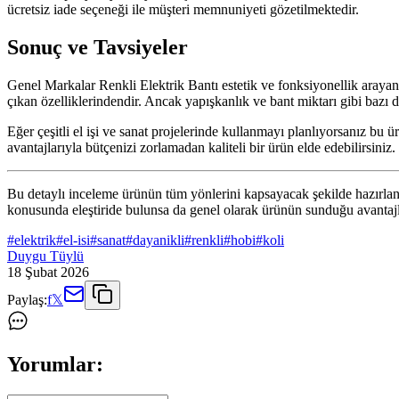
ücretsiz iade seçeneği ile müşteri memnuniyeti gözetilmektedir.
Sonuç ve Tavsiyeler
Genel Markalar Renkli Elektrik Bantı estetik ve fonksiyonellik arayan 
çıkan özelliklerindendir. Ancak yapışkanlık ve bant miktarı gibi bazı
Eğer çeşitli el işi ve sanat projelerinde kullanmayı planlıyorsanız bu ü
avantajlarıyla bütçenizi zorlamadan kaliteli bir ürün elde edebilirsiniz.
Bu detaylı inceleme ürünün tüm yönlerini kapsayacak şekilde hazırlanm
konusunda eleştiride bulunsa da genel olarak ürünün sunduğu avantajlar 
#
elektrik
#
el-isi
#
sanat
#
dayanikli
#
renkli
#
hobi
#
koli
Duygu Tüylü
18 Şubat 2026
Paylaş:
f
𝕏
Yorumlar: