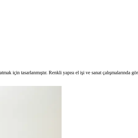
ok Amaçlı Elektrik ve Paketleme Çözümü
trik izolasyonu ve paketleme alanında güvenilir çözüm sunar, ekonomik 10
vreleri Öğrenme ve Pratik İçin Uygun
k ve öğretici temel devreler kurmayı sağlayan uygun fiyatlı deney seti.
atmak için tasarlanmıştır. Renkli yapısı el işi ve sanat çalışmalarında gö