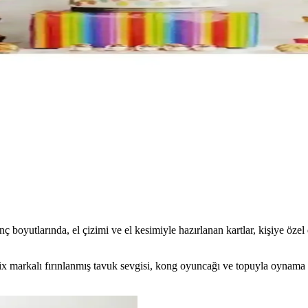
lı renkleri ve fonksiyonelliğiyle öne çıkar. Çevre dostu malzeme ve daya
enli ve Eğlenceli Kayış Deneyimi
orlu ve ayarlanabilir yapısıyla çocukların hayal dünyasını canlandırır ve
a Duygusal Destek ve Anma Araçları
mak ve yas sürecinde sahiplerine duygusal destek sunmak için el yapımı,
ması ile Kutlamalara Renk Katın
, kolay kurulumu ve yüksek kalitesiyle doğum günü kutlamalarına renk v
ç boyutlarında, el çizimi ve el kesimiyle hazırlanan kartlar, kişiye özel 
ix markalı fırınlanmış tavuk sevgisi, kong oyuncağı ve topuyla oynama alı