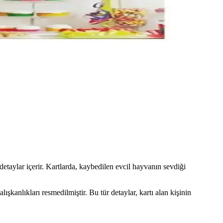
nıklı tasarımıyla düzeni sağlar, kullanımı güvenlidir.
 aktif yaşamlarını destekler.
 kişisel detaylarla hazırlanır.
e hareket katıyor.
detaylar içerir. Kartlarda, kaybedilen evcil hayvanın sevdiği
şkanlıkları resmedilmiştir. Bu tür detaylar, kartı alan kişinin