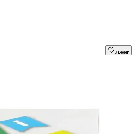
0
Beğen
çevre dostudur.
 rafya ile asılır; bantla sabitlenir, yeniden doldurulabilir ve güneşten