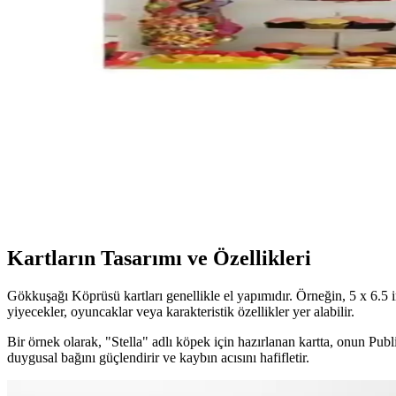
Çocuklar ve ofisler için tasarlanan Notpa ahşap masaüstü kalemlik, can
Sportaj Yıldız Gökkuşağı Işıklı Kız Çocuk Pateni Güv
Sportaj'ın gökkuşağı temalı, LED ışıklı kız çocuk pateni, güvenli, konf
Gökkuşağı Köprüsü Kartları: Evcil Hayvan Kaybınd
Gökkuşağı Köprüsü kartları, kaybedilen evcil hayvanların anısını yaşat
Renkli Parti Dolabı Doğum Günü Süsü Gökkuşağı Te
2 metre uzunluğundaki gökkuşağı renkleriyle tasarlanmış parti dolabı
Kartların Tasarımı ve Özellikleri
Gökkuşağı Köprüsü kartları genellikle el yapımıdır. Örneğin, 5 x 6.5 in
yiyecekler, oyuncaklar veya karakteristik özellikler yer alabilir.
Bir örnek olarak, "Stella" adlı köpek için hazırlanan kartta, onun Publ
duygusal bağını güçlendirir ve kaybın acısını hafifletir.