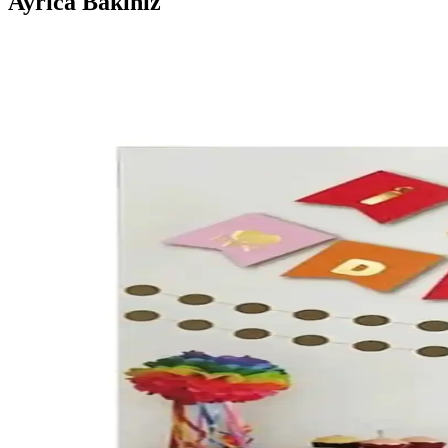
Ayrıca Bakınız
Südor Hologramlı Gökkuşağı Desenli 3'lü Bant Seti 
Dayanıklı ve estetik hologramlı gökkuşağı bant seti, pratik kullanım ve 
Patladı Gitti E Harf Gökkuşağı Folyo Balon 16 İnç –
Patladı Gitti E Harf Gökkuşağı Folyo Balon 16 İnç, sönük teslim edilir; 
uzakta saklanır.
Patla Gitti: Gökkuşağı Rakam ve Kral Tacı ile Rose 
Bu karşılaştırma, Patla Gitti'nin Gökkuşağı tema ve Rose Gold tema raka
farklarını özetler.
Partifabrik Gökkuşağı Temalı Kürdan Süsleri Renkli 
Partifabrik'in gökkuşağı temalı kürdan süsleri, canlı renkleriyle kutlam
Notpa Ahşap Vip Sevimli Hayvanlar Gökkuşağı Cetvell