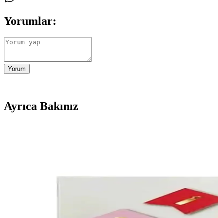
Yorumlar:
Yorum
Ayrıca Bakınız
Südor Hologramlı Gökkuşağı Desenli 3'lü Bant Seti 
Dayanıklı ve estetik hologramlı gökkuşağı bant seti, pratik kullanım ve 
Patladı Gitti E Harf Gökkuşağı Folyo Balon 16 İnç –
Patladı Gitti E Harf Gökkuşağı Folyo Balon 16 İnç, sönük teslim edilir; 
uzakta saklanır.