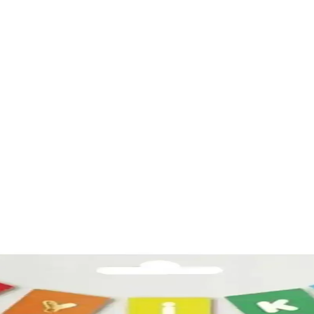
Paketleme ve Estetik Çözüm
güvenlik sağlar. Farklı boyutlarda set halinde, tekrar kullanılabilir ve 
 Özellikler ve Kullanım Kılavuzu
pipet veya pompa ile şişirilir. Helyumla uçan balon olabilir. Jüt ipi veya