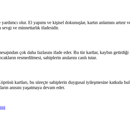
yardımcı olur. El yapımı ve kişisel dokunuşlar, kartın anlamını artırır ve s
sevgi ve minnettarlık ifadesidir.
 mesajından çok daha fazlasını ifade eder. Bu tür kartlar, kaybın getirdi
akların resmedilmesi, sahiplerin anılarını canlı tutar.
öprüsü kartları, bu süreçte sahiplerin duygusal iyileşmesine katkıda bulu
stların anısını yaşatmaya devam eder.
imi