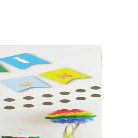
çevre dostudur.
 rafya ile asılır; bantla sabitlenir, yeniden doldurulabilir ve güneşten
erinden değerlendirir; işlevsellik, kullanım kolaylığı ve kalite
ar için uygun ve uygun fiyatlıdır.