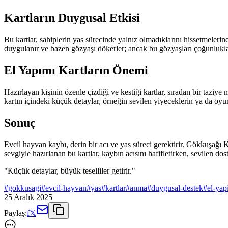
Kartların Duygusal Etkisi
Bu kartlar, sahiplerin yas sürecinde yalnız olmadıklarını hissetmelerine 
duygulanır ve bazen gözyaşı dökerler; ancak bu gözyaşları çoğunlukla 
El Yapımı Kartların Önemi
Hazırlayan kişinin özenle çizdiği ve kestiği kartlar, sıradan bir taziye
kartın içindeki küçük detaylar, örneğin sevilen yiyeceklerin ya da oyunc
Sonuç
Evcil hayvan kaybı, derin bir acı ve yas süreci gerektirir. Gökkuşağı K
sevgiyle hazırlanan bu kartlar, kaybın acısını hafifletirken, sevilen do
"Küçük detaylar, büyük teselliler getirir."
#
gokkusagi
#
evcil-hayvan
#
yas
#
kartlar
#
anma
#
duygusal-destek
#
el-yap
25 Aralık 2025
Paylaş:
f
𝕏