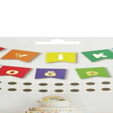
Paketleme ve Estetik Çözüm
güvenlik sağlar. Farklı boyutlarda set halinde, tekrar kullanılabilir ve 
 Özellikler ve Kullanım Kılavuzu
pipet veya pompa ile şişirilir. Helyumla uçan balon olabilir. Jüt ipi veya
Gold Rakam Balon Seti Karşılaştırması
m balon setlerini içerik, boyutlar, aksesuarlar ve kullanıcı yorumları üz
ve Eğlenceli Dekorasyon Seçeneği
alara neşe ve renk katar. Ahşap yapısı dayanıklı, çeşitli dekoratif amaçl
i Masaüstü Kalemlik Analizi ve Özellikleri